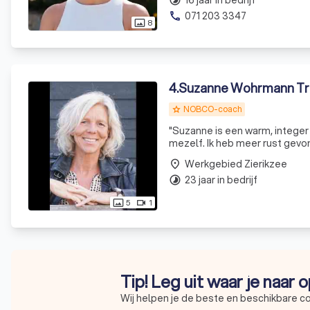
071 203 3347
phone
8
photo_size_select_actual
4
.
Suzanne Wohrmann Tra
NOBCO-coach
grade
"Suzanne is een warm, integer
mezelf. Ik heb meer rust gevond
Werkgebied Zierikzee
place
23 jaar in bedrijf
timelapse
5
1
photo_size_select_actual
videocam
Tip! Leg uit waar je naar 
Wij helpen je de beste en beschikbare c