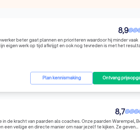
8,9
werker beter gaat plannen en prioriteren waardoor hij minder vaak
zijn eigen werk op tijd afkrijgt en ook nog tevreden is met het result
ewerker collega’s kan helpen, maar ook zonder schuldgevoel nee k
Plan kennismaking
Ontvang prijsopg
8,7
e in de kracht van paarden als coaches. Onze paarden Warempel, Be
n een veilige en directe manier om naar jezelf te kijken. Ze geven
eerd op wat jij uitstraalt in je houding, communicatie en energie.