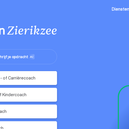
Dienste
in
Zierikzee
hrijf je opdracht
AI
 of Carrièrecoach
f Kindercoach
oach
ch