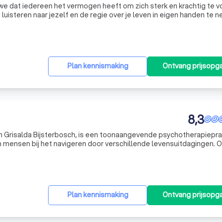
we dat iedereen het vermogen heeft om zich sterk en krachtig te v
 luisteren naar jezelf en de regie over je leven in eigen handen te 
eiding waarbij je leert om je eigen kracht aan te spreken en in c
Plan kennismaking
Ontvang prijsopg
8,3
van Grisalda Bijsterbosch, is een toonaangevende psychotherapieprak
an mensen bij het navigeren door verschillende levensuitdagingen. O
nsproblemen, het verwerken van trauma's, psychische problemen z
Plan kennismaking
Ontvang prijsopg