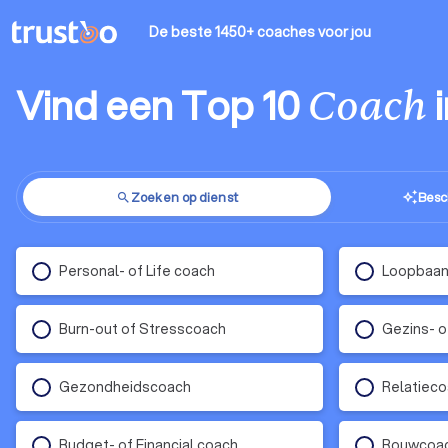
De beste 1450+ coaches
voor jou
Vind een Top 10
Coach
Zoeken op dienst
Besc
auto_awesome
search
Personal- of Life coach
Loopbaan-
Burn-out of Stresscoach
Gezins- o
Gezondheidscoach
Relatiec
Budget- of Financial coach
Rouwcoa