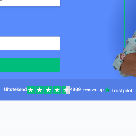
Uitstekend
4369
reviews op