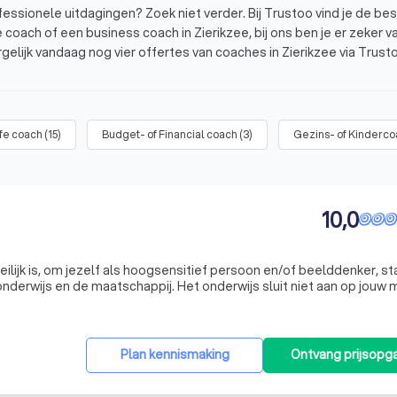
ofessionele uitdagingen? Zoek niet verder. Bij Trustoo vind je de be
 coach of een business coach in Zierikzee, bij ons ben je er zeker va
gelijk vandaag nog vier offertes van coaches in Zierikzee via Trust
een rij gezet. Deze coaches hebben een gemiddelde Trustoo Score 
ife coach
(
15
)
Budget- of Financial coach
(
3
)
Gezins- of Kinderc
10,0
stoo
oeilijk is, om jezelf als hoogsensitief persoon en/of beelddenker, s
nderwijs en de maatschappij. Het onderwijs sluit niet aan op jouw 
te weinig zelfvertrouwen en bent niet weerbaar genoeg, waardoor
Plan kennismaking
Ontvang prijsopg