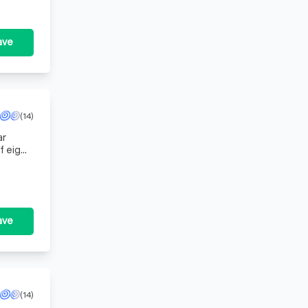
ave
(14)
ar
f eigen
da
ave
(14)