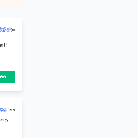
(5)
aat?
an z
ave
(157)
rry,
 Onze lo