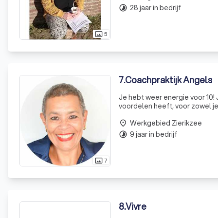
28 jaar in bedrijf
timelapse
5
photo_size_select_actual
7
.
Coachpraktijk Angels
Je hebt weer energie voor 10! 
voordelen heeft, voor zowel je
leren maken en weet je op een
Werkgebied Zierikzee
place
9 jaar in bedrijf
timelapse
7
photo_size_select_actual
8
.
Vivre