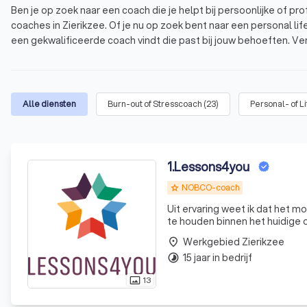
Ben je op zoek naar een coach die je helpt bij persoonlijke of pr
coaches in Zierikzee. Of je nu op zoek bent naar een personal life
een gekwalificeerde coach vindt die past bij jouw behoeften. Ver
de beste coach voor jou.
Trustoo heeft de top 10 beste coaches in Zierikzee voor je op 
basis van 1000+ reviews.
Wat is coaching?
Alle diensten
Burn-out of Stresscoach
(
23
)
Personal- of L
Waarom een professionele coach in Zierikzee?
Welke soorten coaching zijn er in Zierikzee?
1
.
Lessons4you
Tarieven van coaching in Zierikzee
NOBCO-coach
grade
Ontdek de beste coaches in Zierikzee met Tru
Uit ervaring weet ik dat het m
te houden binnen het huidige o
van denken en leren. Je hebt 
Werkgebied Zierikzee
place
15 jaar in bedrijf
timelapse
13
photo_size_select_actual