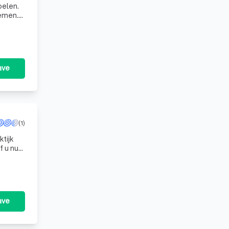
oelen.
nemen.
ave
(1)
tijk
f u nu
oa
ave