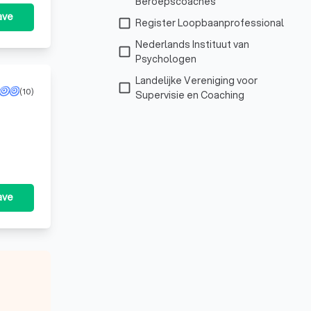
Beroepscoaches
ave
check_box_outline_blank
Register Loopbaanprofessional
Nederlands Instituut van
check_box_outline_blank
Psychologen
Landelijke Vereniging voor
check_box_outline_blank
(10)
Supervisie en Coaching
ave