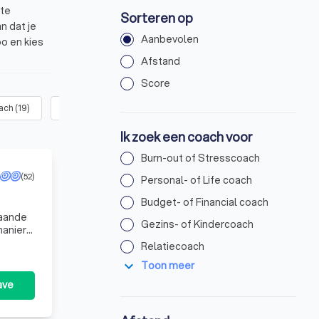
ste
Sorteren op
n dat je
Aanbevolen
oo en kies
Afstand
van 8.8 op
Score
oach
(
19
)
Relatiecoach
(
15
)
Gezondheidscoach
(
13
)
Rouw
Ik zoek een coach voor
Burn-out of Stresscoach
(52)
Personal- of Life coach
Budget- of Financial coach
taande
Gezins- of Kindercoach
manier
Relatiecoach
expand_more
Toon meer
ave