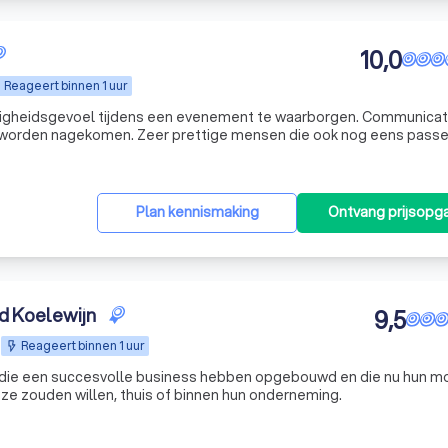
10,0
Reageert binnen 1 uur
iligheidsgevoel tijdens een evenement te waarborgen. Communicat
en worden nagekomen. Zeer prettige mensen die ook nog eens pass
dent en ervoor zorgen dat er niets gebeurd. Top dus.
"
Plan kennismaking
Ontvang prijsopg
id Koelewijn
9,5
Reageert binnen 1 uur
s die een succesvolle business hebben opgebouwd en die nu hun mo
ls ze zouden willen, thuis of binnen hun onderneming.