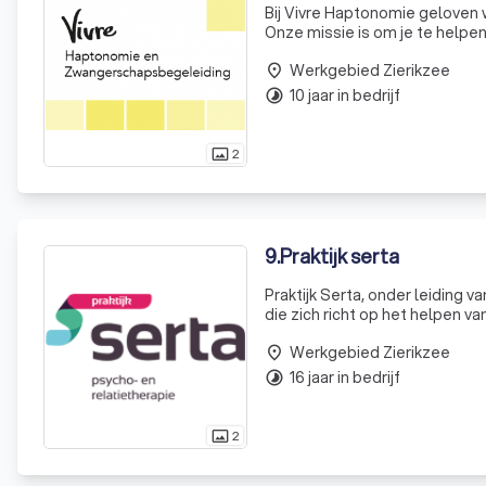
Bij Vivre Haptonomie geloven 
Onze missie is om je te helpen
We bieden haptonomische begel
Werkgebied Zierikzee
place
10 jaar in bedrijf
timelapse
2
photo_size_select_actual
9
.
Praktijk serta
Praktijk Serta, onder leiding 
die zich richt op het helpen v
worstelt met relatie- of gezi
Werkgebied Zierikzee
place
16 jaar in bedrijf
timelapse
2
photo_size_select_actual