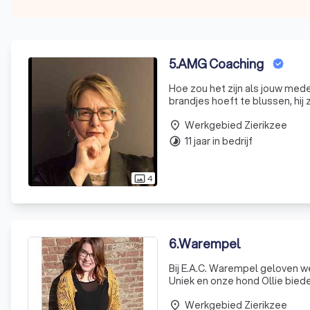
5
.
AMG Coaching
Hoe zou het zijn als jouw mede
brandjes hoeft te blussen, hij 
Hoe zou het zijn als jouw med
Werkgebied Zierikzee
place
11 jaar in bedrijf
timelapse
4
photo_size_select_actual
6
.
Warempel
Bij E.A.C. Warempel geloven w
Uniek en onze hond Ollie biede
feedback zonder oordeel, gebas
Werkgebied Zierikzee
place