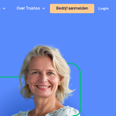
Bedrijf aanmelden
n
Over Trustoo
Login