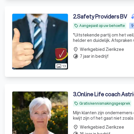
2
.
Safety Providers BV
Aangepast op uw behoefte
local_offer
"
Uitstekende partij om het ve
helder en duidelijk. Afsprak
optreden bij een dreigend inci
Werkgebied Zierikzee
place
7 jaar in bedrijf
timelapse
13
photo_size_select_actual
3
.
Online Life coach Astr
Gratis kennismakingsgesprek
local_offer
Mijn klanten zijn ondernemer
kwijt zijn of het gaat niet zoa
Werkgebied Zierikzee
place
16 jaar in bedrijf
timelapse