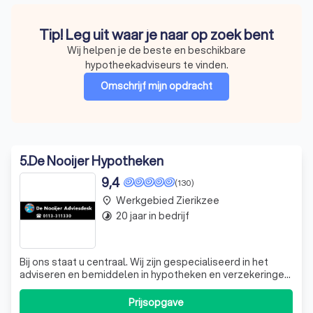
Tip! Leg uit waar je naar op zoek bent
Wij helpen je de beste en beschikbare
hypotheekadviseurs te vinden.
Omschrijf mijn opdracht
5
.
De Nooijer Hypotheken
9,4
(130)
Werkgebied Zierikzee
place
20 jaar in bedrijf
timelapse
Bij ons staat u centraal. Wij zijn gespecialiseerd in het
adviseren en bemiddelen in hypotheken en verzekeringen
voor starters, doorstromers en zelfstandigen. Of u nu
alleenstaand bent, samenwoont, met of zonder kinderen,
Prijsopgave
wij bieden oplossingen op maat. Onze expertise strekt