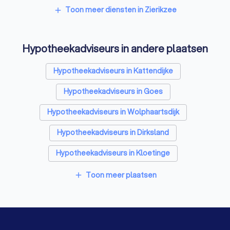
Relatietherapeuten in Zierikzee
Toon meer diensten in Zierikzee
add
Psychologen in Zierikzee
Hypotheekadviseurs in andere plaatsen
Belastingadviseurs in Zierikzee
Personal trainers in Zierikzee
Diëtisten in Zierikzee
Hypotheekadviseurs in Kattendijke
Hypotheekadviseurs in Goes
Hypotheekadviseurs in Wolphaartsdijk
Hypotheekadviseurs in Dirksland
Hypotheekadviseurs in Kloetinge
Hypotheekadviseurs in Hellevoetsluis
Toon meer plaatsen
add
Hypotheekadviseurs in Middelburg
Hypotheekadviseurs in Halsteren