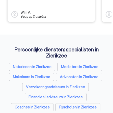
Wim V.
account_circle
account_circl
6 aug
op
Trustpilot
Persoonlijke diensten: specialisten in
Zierikzee
Notarissen in Zierikzee
Mediators in Zierikzee
Makelaars in Zierikzee
Advocaten in Zierikzee
Verzekeringsadviseurs in Zierikzee
Financieel adviseurs in Zierikzee
Coaches in Zierikzee
Rijscholen in Zierikzee