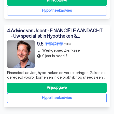
Prijsopgave
Hypotheekadvies
4
.
Advies van Joost - FINANCIËLE AANDACHT
- Uw specialist in Hypotheken &
Verzekeringen
9,5
(236)
Werkgebied Zierikzee
place
9 jaar in bedrijf
timelapse
Financieel advies, hypotheken en verzekeringen. Zaken die
geregeld voorbij komen en in de praktijk nog steeds een
minder positieve lading hebben. Je ziet het, bij het horen
ervan denkt men; daar heb je er weer één. Ik chargeer een
Prijsopgave
beetje, maar ondanks dat het imago van banken en
verzekeringen de laa
Hypotheekadvies