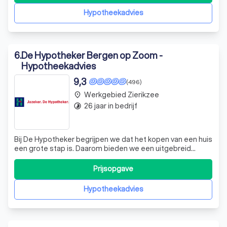
zich uit van het aankope
Hypotheekadvies
6
.
De Hypotheker Bergen op Zoom -
Hypotheekadvies
9,3
(496)
Werkgebied Zierikzee
place
26 jaar in bedrijf
timelapse
Bij De Hypotheker begrijpen we dat het kopen van een huis
een grote stap is. Daarom bieden we een uitgebreid
verzekeringspakket aan om je te beschermen tegen
onvoorziene omstandigheden. Ons All In Woonpakket
Prijsopgave
omvat opstal-, inboedel- en
aansprakelijkheidsverzekeringen, allemaal onder één dak.
Hypotheekadvies
We gara