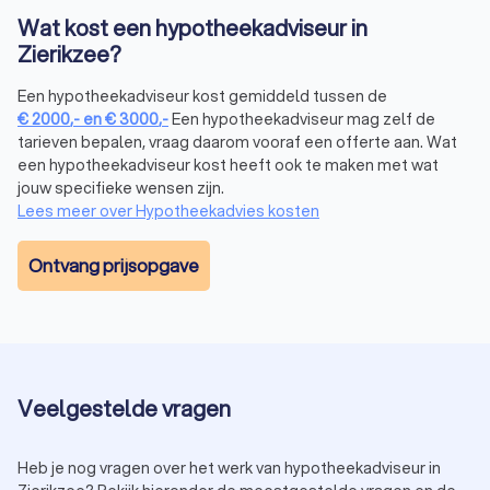
begeleiding in het hypotheekproces.
Wat kost een hypotheekadviseur in
Een onafhankelijke hypotheekadviseur biedt een belangrijk
Zierikzee?
voordeel: hij vergelijkt meerdere aanbieders om de beste
deal te vinden. Een hypotheekcoach richt zich daarentegen
Een hypotheekadviseur kost gemiddeld tussen de
op begeleiding en financiële planning. Wil je de beste
€
2000
,-
en
€
3000
,-
Een hypotheekadviseur mag zelf de
hypotheek kiezen? Dan helpt een onafhankelijke adviseur je
tarieven bepalen, vraag daarom vooraf een offerte aan. Wat
bij het vinden van de juiste optie, zonder beperkt te zijn tot
een hypotheekadviseur kost heeft ook te maken met wat
één bank of aanbieder.
jouw specifieke wensen zijn.
Lees meer over Hypotheekadvies kosten
Hoe vind je de beste hypotheekadviseur in
Ontvang prijsopgave
Zierikzee?
Het vinden van een hypotheekadviseur in Zierikzee die bij jou
past, kan lastig zijn. Hier zijn enkele tips om de juiste keuze te
maken:
Vergelijk hypotheekadviseurs:
bekijk de ervaringen en
beoordelingen van andere klanten.
Veelgestelde vragen
Vraag naar de advieskosten hypotheek:
transparantie
over de kosten helpt bij het maken van een
weloverwogen keuze.
Heb je nog vragen over het werk van hypotheekadviseur in
Plan een vrijblijvend hypotheekadviesgesprek:
zo ontdek