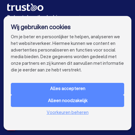
Hypotheekadviseurs in Steenbergen (NB)
Hypotheekadviseurs in Oost-Souburg
De beste hypotheekadviseurs voor jou
Wij gebruiken cookies
Hypotheekadviseurs in Amsterdam
info@trustoo.nl
Om je beter en persoonlijker te helpen, analyseren we
Hypotheekadviseurs in Rotterdam
het websiteverkeer. Hiermee kunnen we content en
advertenties personaliseren en functies voor social
Hypotheekadviseurs in Den Haag
media bieden. Deze gegevens worden gedeeld met
onze partners en zij kunnen dit aanvullen met informatie
Hypotheekadviseurs in Utrecht
keyboard_arrow_down
VOOR PARTICULIEREN
die je eerder aan ze hebt verstrekt.
Hypotheekadviseurs in Eindhoven
keyboard_arrow_down
VOOR BEDRIJVEN
Hypotheekadviseurs in Tilburg
Alles accepteren
keyboard_arrow_down
OVER TRUSTOO
Hypotheekadviseurs in Groningen
Alleen noodzakelijk
LAND
Nederland
Hypotheekadviseurs in Almere
Voorkeuren beheren
België
Duitsland
Hypotheekadviseurs in Breda
Spanje