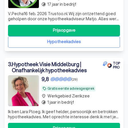
17 jaar in bedrijf
timelapse
V.Pecha16 feb. 2026 Trustoo.nl Wij zijn ontzettend goed
geholpen door onze hypotheekadviseur Matjo. Alles werd
duidelijk uitgelegd. De begeleiding was professioneel,
betrokken en geruststellend.
Prijsopgave
Hypotheekadvies
3
.
Hypotheek Visie Middelburg |
TOP
PRO
Onafhankelijk hypotheekadvies
9,8
(29)
Gratis eerste adviesgesprek
local_offer
Werkgebied Zierikzee
place
1 jaar in bedrijf
timelapse
Ik ben Lara Ploeg. Ik geef helder, persoonlijk en betrokken
hypotheekadvies. Met oprechte interesse denk ik met je
mee – ook als het leven anders loopt dan gepland.
Welkom!