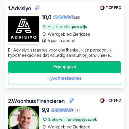
1
.
Advisiyo
TOP PRO
10,0
(29)
Altijd de scherpste prijs
local_offer
Werkgebied Zierikzee
place
5 jaar in bedrijf
timelapse
Bij Advisiyo staan we voor onafhankelijk en persoonlijk
hypotheekadvies dat volledig aansluit bij jouw unieke
situatie en wensen. Als ervaren tussenpersoon vergelijken
we de mogelijkheden bij diverse hypotheekverstrekkers
Prijsopgave
om de beste oplossing voor jou te vinden. Of je nu een
starter bent, wilt door
Hypotheekadvies
2
.
Woonhuis Financieren.
TOP PRO
9,9
(159)
Gratis kennismakingsgesprek
local_offer
Werkgebied Zierikzee
place