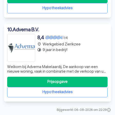
particulieren als MKB.
Hypotheekadvies
10
.
Advema B.V.
8,4
(4)
Werkgebied Zierikzee
place
9 jaar in bedrijf
timelapse
Welkom bij Advema Makelaardij. De aankoop van een
nieuwe woning, vaak in combinatie met de verkoop van uw
huidige woning, brengt de nodige onzekerheid met zich
mee. Advema Makelaardij neemt die onzekerheid graag
Prijsopgave
en op professionele wijze uit handen. De manier waarop
wij u adviseren is nieuw, voorui
Hypotheekadvies
Bijgewerkt: 06-08-2026 om 22:29
info