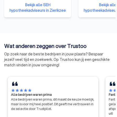
aan de consument, de
klachteninstituut. F
Bekijk alle SEH
Bekijk alle
voorwaarden voor de financieel
adviseurs en
hypotheekadviseurs in Zierikzee
hypotheekadviseurs
adviseur te scheppen om zijn
verzekeringsagent
vakbekwaamheid op een hoger
aangesloten bij Kifi
niveau te brengen. De stichting
dat de klant centraa
bewaakt de kwaliteit van 8.000
aansluiting bij Kifi
Erkend Financieel Adviseurs die
een onpartijdige b
bij de SEH zijn aangesloten.
klachten, als altern
Wat anderen zeggen over Trustoo
rechter.
Op zoek naar de beste bedrijven in jouw plaats? Bespaar
jezelf veel tijd en zoekwerk. Op Trustoo kun jij een geschikte
match vinden in jouw omgeving!
star
star
star
star
star
star
sta
Alle bedrijven waren prima
Fanta
Alle bedrijven waren prima, dit maakt de keuze moeilijk,
Fanta
maar is voor mij heel positief. Dit geeft me vertrouwen in
gelat
de selectie door Trustpilot.
afspr
uit!