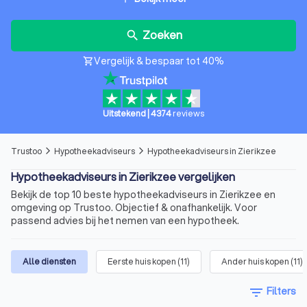
Zoeken
search
Vergelijk & bespaar tot 40%
shopping_cart
Uitstekend
|
4374
reviews
Trustoo
Hypotheekadviseurs
Hypotheekadviseurs in Zierikzee
arrow_forward_ios
arrow_forward_ios
Hypotheekadviseurs in Zierikzee vergelijken
Bekijk de top 10 beste hypotheekadviseurs in Zierikzee en
omgeving op Trustoo. Objectief & onafhankelijk. Voor
passend advies bij het nemen van een hypotheek.
Alle diensten
Eerste huis kopen
(
11
)
Ander huis kopen
(
11
)
filter_list
Filters