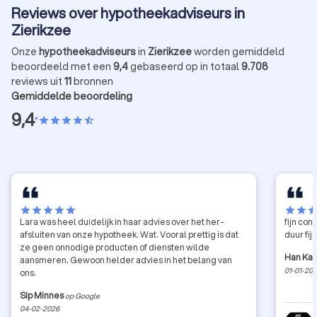
niet bereikt.
Reviews over hypotheekadviseurs in
Zierikzee
Onze
hypotheekadviseurs
in
Zierikzee
worden gemiddeld
beoordeeld met een
9,4
gebaseerd op in totaal
9.708
reviews uit
11
bronnen
Gemiddelde beoordeling
9,4
•
star
star
star
star
star_half
star
star
star
star
star
star
star
sta
Lara was heel duidelijk in haar advies over het her-
fijn co
afsluiten van onze hypotheek. Wat. Vooral prettig is dat
duur fi
ze geen onnodige producten of diensten wilde
Han Ka
aansmeren. Gewoon helder advies in het belang van
01-01-20
ons.
Sip Minnes
op Google
04-02-2026