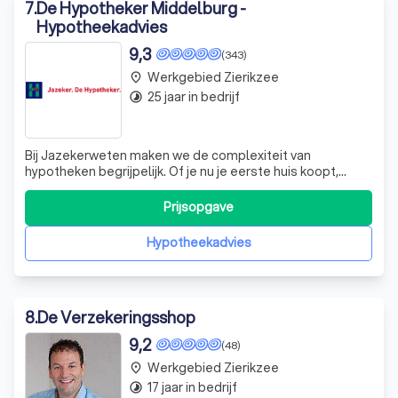
7
.
De Hypotheker Middelburg -
Hypotheekadvies
9,3
(343)
Werkgebied Zierikzee
place
25 jaar in bedrijf
timelapse
Bij Jazekerweten maken we de complexiteit van
hypotheken begrijpelijk. Of je nu je eerste huis koopt,
verhuist of je huidige hypotheek wilt oversluiten, wij
bieden inzicht met onze korte video's. We behandelen
Prijsopgave
thema's zoals besparen op maandlasten, verduurzaming
van je woning en de aflossingsvrije h
Hypotheekadvies
8
.
De Verzekeringsshop
9,2
(48)
Werkgebied Zierikzee
place
17 jaar in bedrijf
timelapse