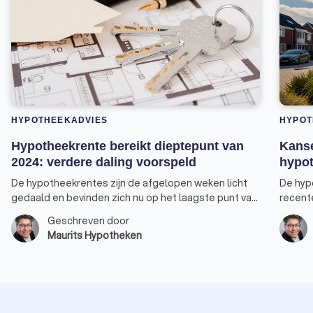
HYPOTHEEKADVIES
HYPOT
Hypotheekrente bereikt dieptepunt van
Kanse
2024: verdere daling voorspeld
hypot
De hypotheekrentes zijn de afgelopen weken licht
De hyp
gedaald en bevinden zich nu op het laagste punt van
recent
2024. Vooral de rentepercentages voor 30, 20 en 10
nieuwe 
Geschreven door
jaar-vast bereikten een nieuw dieptepunt. De rente
verhuiz
Maurits Hypotheken
voor 10 jaar vast, de populairste keuze onder
verster
huizenkopers, staat weer op hetzelfde niveau als
overwe
begin dit jaar. Er is bovendien een goede kans dat de
tarieven nog verder zullen dalen. Alleen de rente
voor 5 jaar vast heeft zijn laagste punt dit jaar nog