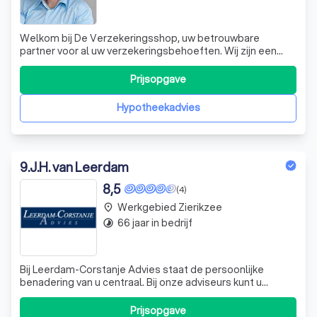
Welkom bij De Verzekeringsshop, uw betrouwbare
partner voor al uw verzekeringsbehoeften. Wij zijn een
modern verzekeringskantoor dat persoonlijke aandacht,
betrokkenheid en uitstekende service combineert met
Prijsopgave
scherpe premies. Of u nu een particulier of een MKB-
ondernemer bent, wij bieden een breed sc
Hypotheekadvies
9
.
J.H. van Leerdam
8,5
(4)
Werkgebied Zierikzee
place
66 jaar in bedrijf
timelapse
Bij Leerdam-Corstanje Advies staat de persoonlijke
benadering van u centraal. Bij onze adviseurs kunt u
terecht voor deskundig advies. Wij hechten zeer aan
kwaliteit en zijn onafhankelijk. Wij richten ons op zowel
Prijsopgave