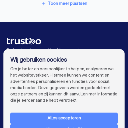
Schoonmaakbedrijven in Hellevoetsluis
Toon meer plaatsen
add
Schoonmaakbedrijven in Middelburg
Schoonmaakbedrijven in Halsteren
Schoonmaakbedrijven in Steenbergen (NB)
Schoonmaakbedrijven in Oost-Souburg
De beste schoonmaakbedrijven voor jou
Wij gebruiken cookies
Schoonmaakbedrijven in Amsterdam
info@trustoo.nl
Om je beter en persoonlijker te helpen, analyseren we
Schoonmaakbedrijven in Rotterdam
het websiteverkeer. Hiermee kunnen we content en
advertenties personaliseren en functies voor social
Schoonmaakbedrijven in Den Haag
media bieden. Deze gegevens worden gedeeld met
onze partners en zij kunnen dit aanvullen met informatie
Schoonmaakbedrijven in Utrecht
keyboard_arrow_down
VOOR PARTICULIEREN
die je eerder aan ze hebt verstrekt.
Schoonmaakbedrijven in Eindhoven
keyboard_arrow_down
VOOR BEDRIJVEN
Schoonmaakbedrijven in Tilburg
Alles accepteren
keyboard_arrow_down
OVER TRUSTOO