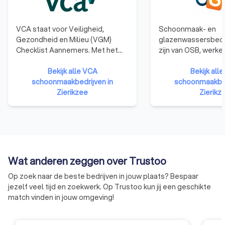
VCA staat voor Veiligheid,
Schoonmaak- en
Gezondheid en Milieu (VGM)
glazenwassersbedrij
Checklist Aannemers. Met het
zijn van OSB, werke
behalen van het VCA-certificaat
extra eisen op wette
laten bedrijven zien dat ze kennis
Bekijk alle VCA
Zij hebben het OS
Bekijk all
en ervaring hebben op het
schoonmaakbedrijven in
dat kwaliteit en fin
schoonmaakbed
gebied van veilig en gezond
Zierikzee
betrouwbaarheid ui
Zierikz
werken en dat het deskundige en
bedrijven gaan net
betrouwbare opdrachtnemers
dienstverlening, pe
zijn.
administratie. Dit 
keurmerk helpt op
en de rest van Ned
kwaliteit bij schoo
Wat anderen zeggen over Trustoo
glazenwasserbedrij
Op zoek naar de beste bedrijven in jouw plaats? Bespaar
herkennen.
jezelf veel tijd en zoekwerk. Op Trustoo kun jij een geschikte
match vinden in jouw omgeving!