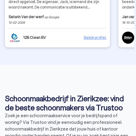
direct opgelost. De eigenaar, Jack, is iemand die zijn
tweeën 
woord nakomt. De communicatie is uitstekend
ondanks
complimenten daarvoor. Als ik dit bedrijf 10 sterren kon
Vriende
Selwin Van der werf
Jan van
op Google
geven, hadden ze die zonder twijfel gekregen. Ben je
Mats en
10-02-2026
16-10-20
op zoek naar een gespecialiseerd schoonmaakbedrijf?
Dan ben je hier absoluut aan het juiste adres. Beter en
netter dan dit durf ik te zeggen dat er in Nederland niet
12B Clean BV
Bekijk profiel
bestaat. 12Bclean, heel erg bedankt voor jullie expertise
en het werk dat jullie hebben geleverd!
Schoonmaakbedrijf in Zierikzee: vind
de beste schoonmakers via Trustoo
Zoek je een schoonmaakservice voor je bedrijfspand of
woning? Via Trustoo vind je eenvoudig een professioneel
schoonmaakbedrijf in Zierikzee dat jouw huis of kantoor
grondig onder handen neemt. Of je nu op zoek bent naar een