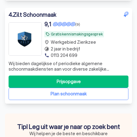
4
.
Zilt Schoonmaak
9,1
(9)
Gratis kennismakingsgesprek
local_offer
Werkgebied Zierikzee
place
2 jaar in bedrijf
timelapse
0113 204 699
phone
Wij bieden dagelijkse of periodieke algemene
schoonmaakdiensten aan voor diverse zakelijke
omgevingen. Wij zorgen ervoor dat uw ruimtes altijd fris en
representatief zijn. Wij begrijpen dat verschillende
Prijsopgave
sectoren verschillende eisen stellen. Onze
gespecialiseerde reinigingsdiensten zijn afgestemd o
Plan schoonmaak
Tip! Leg uit waar je naar op zoek bent
Wij helpen je de beste en beschikbare