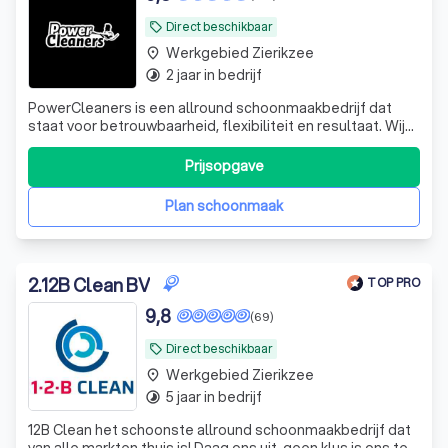
Direct beschikbaar
local_offer
Werkgebied Zierikzee
place
2 jaar in bedrijf
timelapse
PowerCleaners is een allround schoonmaakbedrijf dat
staat voor betrouwbaarheid, flexibiliteit en resultaat. Wij
helpen bedrijven en particulieren met alles van
schoonmaak tot specialistische klussen.
Prijsopgave
Plan schoonmaak
2
.
12B Clean BV
TOP PRO
9,8
(69)
Direct beschikbaar
local_offer
Werkgebied Zierikzee
place
5 jaar in bedrijf
timelapse
12B Clean het schoonste allround schoonmaakbedrijf dat
van alle markten thuis is! Daag ons uit, geen klus is ons te