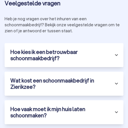
Veelgestelde vragen
op ons platform zijn professioneel, KvK-geregistreerd en
door ons beoordeeld met een onafhankelijke Trustoo-score
op basis van ervaring, certificering en klantreviews.
Heb je nog vragen over het inhuren van een
Schoonmakers in Zierikzee scoren gemiddeld een 8.8,
schoonmaakbedrijf? Bekijk onze veelgestelde vragen om te
zien of je antwoord er tussen staat.
waardoor je verzekerd bent van kwalitatieve schoonmaak
voor elke gelegenheid. Vraag eenvoudig offertes aan voor de
schoonmaakdienst die je nodig hebt en ontvang
prijsindicaties van meerdere erkende schoonmaakbedrijven in
Hoe kies ik een betrouwbaar
Zierikzee.
schoonmaakbedrijf?
Wat kost een schoonmaakbedrijf in
Zierikzee?
Hoe vaak moet ik mijn huis laten
schoonmaken?