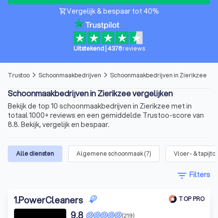
Vergelijk & bespaar tot 40%
shopping_cart
Uitstekend
|
4378
reviews
Trustoo
Schoonmaakbedrijven
Schoonmaakbedrijven in Zierikzee
arrow_forward_ios
arrow_forward_ios
Schoonmaakbedrijven in Zierikzee vergelijken
Bekijk de top 10 schoonmaakbedrijven in Zierikzee met in
totaal 1000+ reviews en een gemiddelde Trustoo-score van
8.8. Bekijk, vergelijk en bespaar.
Alle diensten
Algemene schoonmaak
(
7
)
Vloer- & tapijt
filter_list
Filters
1
.
PowerCleaners
TOP PRO
9,8
(219)