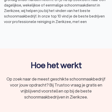
dagelijkse, wekelijkse of eenmalige schoonmaakdienst in
Zierikzee, wij helpen jou bij het vinden van het beste
schoonmaakbedrijf. In onze top 10 vind je de beste bedrijven
voor professionele reiniging in Zierikzee, met een
gemiddelde Trustoo-score van 8.8. Wil je zelf een vergelijking
maken? bekijk de 1000+ reviews die andere gebruikers
achterlieten of vraag direct tot vier offertes aan bij
schoonmaakbedrijven in Zierikzee om kosten te vergelijken.
Op deze manier vind je eenvoudig een reinigingsbedrijf in
Zierikzee dat bij jouw wensen en budget past.
Hoe het werkt
Professionele schoonmaak voor particulieren
Zoek je reguliere huishoudelijke hulp in Zierikzee of een
Op zoek naar de meest geschikte schoonmaakbedrijf
eenmalige schoonmaak van je woning? Als particulier loont
voor jouw opdracht? Bij Trustoo vraag je gratis en
het om voor een professioneel schoonmaakbedrijf in
vrijblijvend voorstellen op bij de beste
Zierikzee te kiezen. Hier zijn enkele situaties waarin een
schoonmaakbedrijven in Zierikzee.
schoonmaakbedrijf uitkomst biedt:
Hulp in de huishouding
: Soms heb je net dat beetje
ondersteuning nodig met huishoudelijke taken. Een