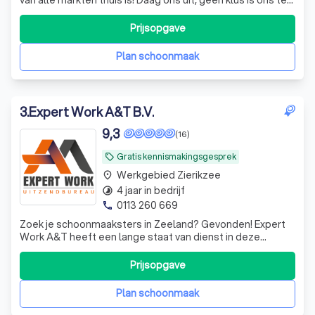
gek.
Prijsopgave
Plan schoonmaak
3
.
Expert Work A&T B.V.
9,3
(16)
Gratis kennismakingsgesprek
local_offer
Werkgebied Zierikzee
place
4 jaar in bedrijf
timelapse
0113 260 669
phone
Zoek je schoonmaaksters in Zeeland? Gevonden! Expert
Work A&T heeft een lange staat van dienst in deze
branche en levert maatwerk, kwaliteit en schoonmaak met
een glimlach.
Prijsopgave
Plan schoonmaak