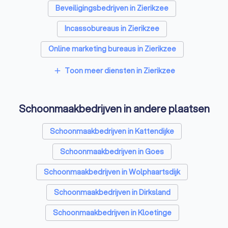
Beveiligingsbedrijven in Zierikzee
Incassobureaus in Zierikzee
Online marketing bureaus in Zierikzee
Tekstschrijvers in Zierikzee
Toon meer diensten in Zierikzee
add
Vertaalbureaus in Zierikzee
Schoonmaakbedrijven in andere plaatsen
SEO-specialisten in Zierikzee
Grafisch ontwerpers in Zierikzee
Schoonmaakbedrijven in Kattendijke
Reclamebureaus in Zierikzee
Schoonmaakbedrijven in Goes
Accountants in Zierikzee
Schoonmaakbedrijven in Wolphaartsdijk
Schoonmaakbedrijven in Dirksland
Schoonmaakbedrijven in Kloetinge