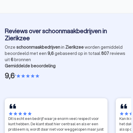
Reviews over schoonmaakbedrijven in
Zierikzee
Onze
schoonmaakbedrijven
in
Zierikzee
worden gemiddeld
beoordeeld met een
9,6
gebaseerd op in totaal
807
reviews
uit
6
bronnen
Gemiddelde beoordeling
9,6
•
star
star
star
star
star
star
star
star
star
star
star
star
sta
Dit is echt een bedrijf waar je enorm veel respect voor
Kan ik 
kunt hebben. De klant staat hier centraal en als er een
het dak
probleem is, wordt daar niet voor weggelopen maar juist
als op 