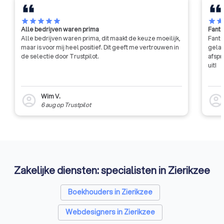
star
star
star
star
star
star
sta
Alle bedrijven waren prima
Fanta
Alle bedrijven waren prima, dit maakt de keuze moeilijk,
Fanta
maar is voor mij heel positief. Dit geeft me vertrouwen in
gelat
de selectie door Trustpilot.
afspr
uit!
Wim V.
account_circle
account_circl
6 aug
op
Trustpilot
Zakelijke diensten: specialisten in Zierikzee
Boekhouders in Zierikzee
Webdesigners in Zierikzee