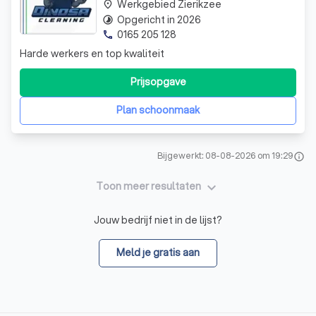
Werkgebied Zierikzee
place
Opgericht in 2026
timelapse
0165 205 128
phone
Harde werkers en top kwaliteit
Prijsopgave
Plan schoonmaak
Bijgewerkt: 08-08-2026 om 19:29
info
keyboard_arrow_down
Toon meer resultaten
Jouw bedrijf niet in de lijst?
Meld je gratis aan