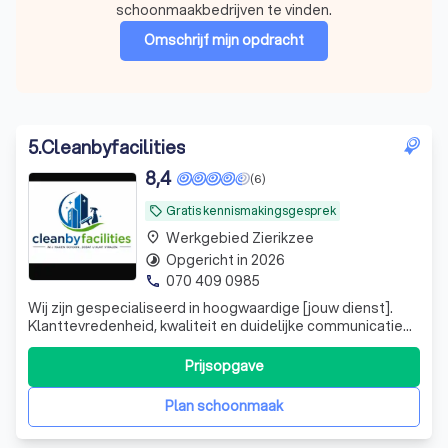
schoonmaakbedrijven te vinden.
Omschrijf mijn opdracht
5
.
Cleanbyfacilities
8,4
(6)
Gratis kennismakingsgesprek
local_offer
Werkgebied Zierikzee
place
Opgericht in 2026
timelapse
070 409 0985
phone
Wij zijn gespecialiseerd in hoogwaardige [jouw dienst].
Klanttevredenheid, kwaliteit en duidelijke communicatie
staan bij ons voorop. We werken netjes, denken met de
klant mee en leveren betrouwbaar vakwerk tegen een
Prijsopgave
eerlijke prijs. Neem gerust contact op voor een
vrijblijvende offerte.
Plan schoonmaak