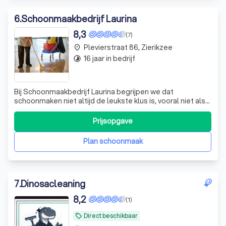
6
.
Schoonmaakbedrijf Laurina
8,3
(7)
Plevierstraat 86, Zierikzee
place
16 jaar in bedrijf
timelapse
Bij Schoonmaakbedrijf Laurina begrijpen we dat
schoonmaken niet altijd de leukste klus is, vooral niet als
het gaat om uw vakantiewoning of bedrijfspand. Wij zijn
een toegewijd schoonmaakbedrijf uit Zierikzee, Zeeland,
Prijsopgave
dat zich richt op zowel bedrijven als particulieren. Met
onze expertise in het sc
Plan schoonmaak
7
.
Dinosacleaning
8,2
(1)
Direct beschikbaar
local_offer