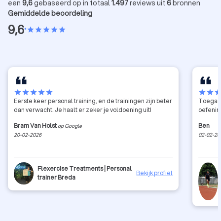
betere
een
9,6
gebaseerd op in totaal
1.497
reviews uit
6
bronnen
Gemiddelde beoordeling
9,6
•
star
star
star
star
star
star
star
star
star
star
star
star
sta
Eerste keer personal training, en de trainingen zijn beter
Toegank
dan verwacht. Je haalt er zeker je voldoening uit!
oefeni
Bram Van Holst
Ben
op Google
20-02-2026
02-02-20
Flexercise Treatments | Personal
Bekijk profiel
trainer Breda