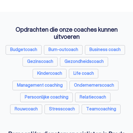
van de NVPMT.
Opdrachten die onze coaches kunnen
uitvoeren
Budgetcoach
Burn-outcoach
Business coach
Gezinscoach
Gezondheidscoach
Kindercoach
Life coach
Management coaching
Ondernemerscoach
Persoonlijke coaching
Relatiecoach
Rouwcoach
Stresscoach
Teamcoaching