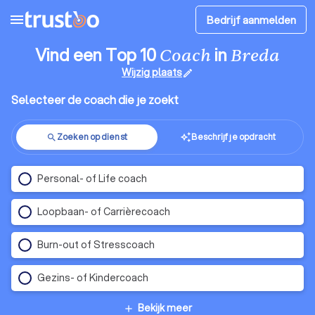
menu
Bedrijf aanmelden
Vind een Top 10
in
Coach
Breda
Wijzig plaats
edit
Selecteer de coach die je zoekt
Zoeken op dienst
Beschrijf je opdracht
auto_awesome
search
Personal- of Life coach
Loopbaan- of Carrièrecoach
Burn-out of Stresscoach
Gezins- of Kindercoach
Bekijk meer
add