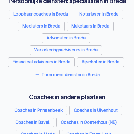
Persoonlijke diensten: specialisten in Breda
Loopbaancoaches in Breda
Notarissen in Breda
Mediators in Breda
Makelaars in Breda
Advocaten in Breda
Verzekeringsadviseurs in Breda
Financieel adviseurs in Breda
Rijscholen in Breda
Relatietherapeuten in Breda
Psychologen in Breda
Toon meer diensten in Breda
add
Belastingadviseurs in Breda
Coaches in andere plaatsen
Hypotheekadviseurs in Breda
Personal trainers in Breda
Diëtisten in Breda
Coaches in Prinsenbeek
Coaches in Ulvenhout
Coaches in Bavel
Coaches in Oosterhout (NB)