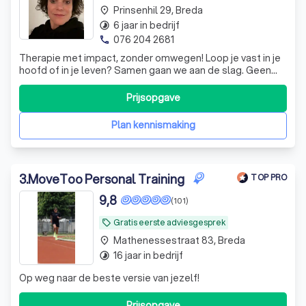
Prinsenhil 29, Breda
place
6 jaar in bedrijf
timelapse
076 204 2681
phone
Therapie met impact, zonder omwegen! Loop je vast in je
hoofd of in je leven? Samen gaan we aan de slag. Geen
ingewikkeld gedoe, wel echte blijvende verandering. Geen
vergoeding; 95 euro per sessie
Prijsopgave
Plan kennismaking
3
.
MoveToo Personal Training
TOP PRO
9,8
(101)
Gratis eerste adviesgesprek
local_offer
Mathenessestraat 83, Breda
place
16 jaar in bedrijf
timelapse
Op weg naar de beste versie van jezelf!
Prijsopgave