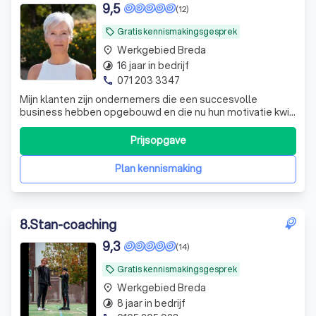
9,5
(12)
Gratis kennismakingsgesprek
local_offer
Werkgebied Breda
place
16 jaar in bedrijf
timelapse
071 203 3347
phone
Mijn klanten zijn ondernemers die een succesvolle
business hebben opgebouwd en die nu hun motivatie kwijt
zijn of het gaat niet zoals ze zouden willen, thuis of binnen
hun onderneming.
Prijsopgave
Plan kennismaking
8
.
Stan-coaching
9,3
(14)
Gratis kennismakingsgesprek
local_offer
Werkgebied Breda
place
8 jaar in bedrijf
timelapse