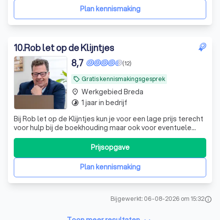
voorkomende (eerstel
Plan kennismaking
10
.
Rob let op de Klijntjes
8,7
(12)
Gratis kennismakingsgesprek
local_offer
Werkgebied Breda
place
1 jaar in bedrijf
timelapse
Bij Rob let op de Klijntjes kun je voor een lage prijs terecht
voor hulp bij de boekhouding maar ook voor eventuele
coaching. Voor weinig geld de juiste hulp voor een mooie
toekomst.
Prijsopgave
Plan kennismaking
Bijgewerkt: 06-08-2026 om 15:32
info