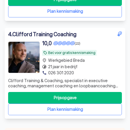
Plan kennismaking
4
.
Clifford Training Coaching
10,0
(22)
Bel voor gratis kennismaking
local_offer
Werkgebied Breda
place
21 jaar in bedrijf
timelapse
026 301 2020
phone
Clifford Training & Coaching, specialist in executive
coaching, management coaching en loopbaancoaching
Vastgelopen in je rol als directeur of manager? Twijfels
over je volgende loopbaanstap? Bij Clifford Training &
Prijsopgave
Coaching werk je met Dave Clifford, executive en
loopbaancoach met 22 jaar ervaring
Plan kennismaking