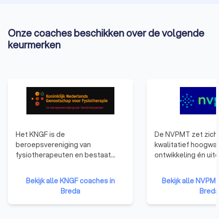
Onze coaches beschikken over de volgende
keurmerken
Het KNGF is de
De NVPMT zet zich 
beroepsvereniging van
kwalitatief hoogwa
fysiotherapeuten en bestaat
ontwikkeling én uit
sinds 1889. Op deze pagina lees
de psychomotorisch
je hoe het KNGF is
Zij doet dit onder 
Bekijk alle KNGF coaches in
Bekijk alle NVPM
georganiseerd. Het KNGF, de
faciliteren van ond
Breda
Breda
beroepsvereniging voor en door
scholing en
fysiotherapeuten, komt op voor
samenwerkingsver
jouw belangen en zet zich in om
professionals. De 