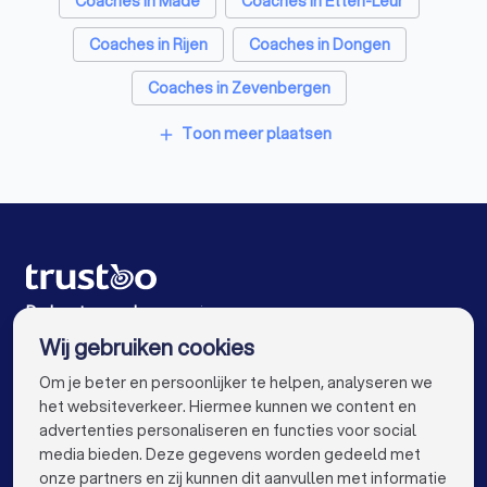
Coaches in Made
Coaches in Etten-Leur
Coaches in Rijen
Coaches in Dongen
Coaches in Zevenbergen
Coaches in Raamsdonksveer
Toon meer plaatsen
add
Coaches in Amsterdam
Coaches in Rotterdam
Coaches in Den Haag
Coaches in Utrecht
Coaches in Eindhoven
Coaches in Tilburg
Coaches in Groningen
Coaches in Almere
De beste coaches voor jou
Wij gebruiken cookies
Coaches in Nijmegen
Coaches in Enschede
info@trustoo.nl
Om je beter en persoonlijker te helpen, analyseren we
Coaches in Haarlem
Coaches in Arnhem
het websiteverkeer. Hiermee kunnen we content en
advertenties personaliseren en functies voor social
Coaches in Amersfoort
Coaches in Apeldoorn
media bieden. Deze gegevens worden gedeeld met
onze partners en zij kunnen dit aanvullen met informatie
Coaches in Den Bosch
Coaches in Maastricht