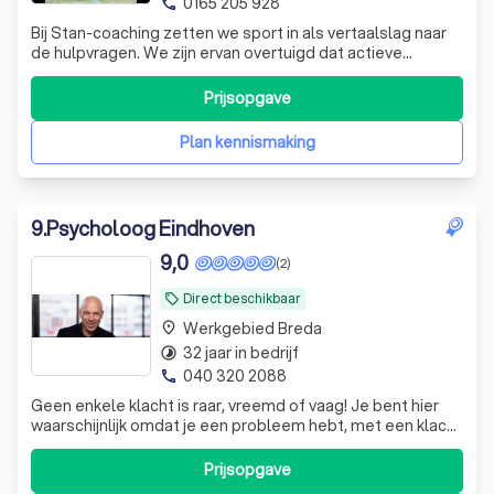
0165 205 928
phone
Bij Stan-coaching zetten we sport in als vertaalslag naar
de hulpvragen. We zijn ervan overtuigd dat actieve
werkvormen positieve effecten hebben bij
jongeren/kinderen. Bekijk onze site voor meer info
Prijsopgave
Plan kennismaking
9
.
Psycholoog Eindhoven
9,0
(2)
Direct beschikbaar
local_offer
Werkgebied Breda
place
32 jaar in bedrijf
timelapse
040 320 2088
phone
Geen enkele klacht is raar, vreemd of vaag! Je bent hier
waarschijnlijk omdat je een probleem hebt, met een klacht
zit of omdat je meer informatie wilt over de behandeling
van je klacht of probleem. In mijn Psychologenpraktijk in
Prijsopgave
Eindhoven-Noord kunt je terecht voor bijna alle