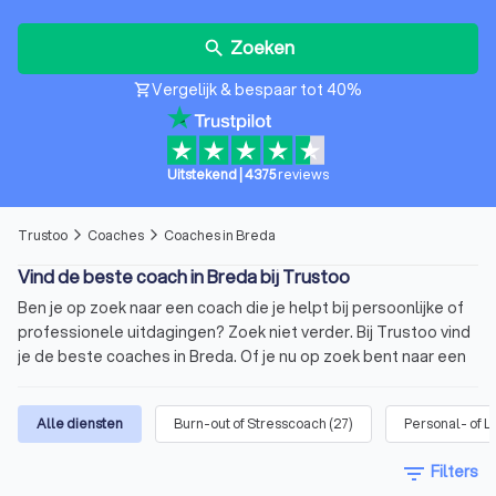
Zoeken
search
Vergelijk & bespaar tot 40%
shopping_cart
Uitstekend
|
4375
reviews
Trustoo
Coaches
Coaches in Breda
arrow_forward_ios
arrow_forward_ios
Vind de beste coach in Breda bij Trustoo
Ben je op zoek naar een coach die je helpt bij persoonlijke of
professionele uitdagingen? Zoek niet verder. Bij Trustoo vind
je de beste coaches in Breda. Of je nu op zoek bent naar een
personal life coach of een business coach in Breda, bij ons
ben je er zeker van dat je een gekwalificeerde coach vindt die
Alle diensten
Burn-out of Stresscoach
(
27
)
Personal- of L
past bij jouw behoeften. Vergelijk vandaag nog vier offertes
van coaches in Breda via Trustoo en kies de beste coach voor
filter_list
Filters
jou.