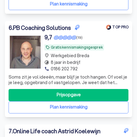
Top dus.
"
Plan kennismaking
6
.
PB Coaching Solutions
TOP PRO
9,7
(19)
Gratis kennismakingsgesprek
local_offer
Werkgebied Breda
place
8 jaar in bedrijf
timelapse
0186 202 792
phone
Soms zit je vol ideeën, maar blijf je toch hangen. Of voel je
je leeg, opgebrand of vastgelopen. Je weet dat het
anders kan, maar hoe? Hoe vind je weer rust, richting én
plezier in je werk en leven?
Prijsopgave
Plan kennismaking
7
.
Online Life coach Astrid Koelewijn