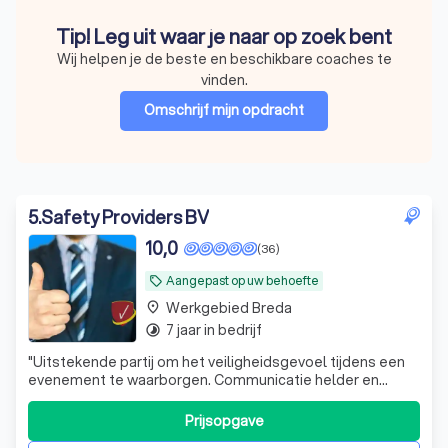
Tip! Leg uit waar je naar op zoek bent
Wij helpen je de beste en beschikbare coaches te
vinden.
Omschrijf mijn opdracht
5
.
Safety Providers BV
10,0
(36)
Aangepast op uw behoefte
local_offer
Werkgebied Breda
place
7 jaar in bedrijf
timelapse
"
Uitstekende partij om het veiligheidsgevoel tijdens een
evenement te waarborgen. Communicatie helder en
duidelijk. Afspraken worden nagekomen. Zeer prettige
mensen die ook nog eens passend optreden bij een
Prijsopgave
dreigend incident en ervoor zorgen dat er niets gebeurd.