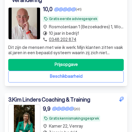
verandering
10,0
(41)
Gratis eerste adviesgesprek
local_offer
Rosmolenlaan 1 (bezoekadres) 1, Woerden
place
10 jaar in bedrijf
timelapse
0348 202 874
phone
Dit zijn de mensen met wie ik werk: Mijn klanten zitten vaak
al jaren in een bepaald systeem waarin zij zich niet
gelukkig meer voelen. Woorden die zij gebruiken zijn: ‘Er
knaagt iets’, ‘Ik voel een constant aanwezige onrust’, ‘Ik
Prijsopgave
heb het idee niet meer op het juiste spoor te zitten’, ‘Ik
twijfel
Beschikbaarheid
3
.
Kim Linders Coaching & Training
9,9
(20)
Gratis kennismakingsgesprek
local_offer
Kamer 22, Venray
place