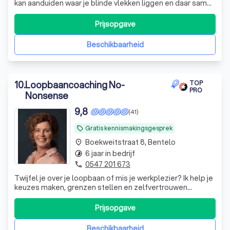
kan aanduiden waar je blinde vlekken liggen en daar samen
met je aan gaat werken.
"
Prijsopgave
Beschikbaarheid
10
.
Loopbaancoaching No-
TOP
PRO
Nonsense
9,8
(41)
Gratis kennismakingsgesprek
local_offer
Boekweitstraat 8, Bentelo
place
6 jaar in bedrijf
timelapse
0547 201 673
phone
Twijfel je over je loopbaan of mis je werkplezier? Ik help je
keuzes maken, grenzen stellen en zelfvertrouwen
opbouwen, zodat jij weer stevig in je schoenen staat en
met plezier en rust vooruit kunt.
Prijsopgave
Beschikbaarheid