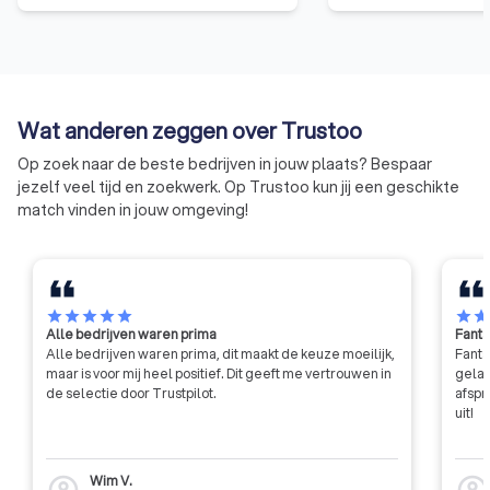
faciliteert NOBCO aangesloten
hiermee de kwalitei
coaches en opleiders, zodat zij
ontwikkeling en
het Europees gewaardeerde EIA-
professionalisering
en EQA-keurmerk mogen voeren.
& mentoring.
Beide keurmerken zijn ontwikkeld
Wat anderen zeggen over Trustoo
door het European Mentoring
Coaching Council | EMCC. NOBCO
Op zoek naar de beste bedrijven in jouw plaats? Bespaar
is licentiehouder van beide
jezelf veel tijd en zoekwerk. Op Trustoo kun jij een geschikte
kwaliteitskeurmerken.
match vinden in jouw omgeving!
star
star
star
star
star
star
sta
Alle bedrijven waren prima
Fanta
Alle bedrijven waren prima, dit maakt de keuze moeilijk,
Fanta
maar is voor mij heel positief. Dit geeft me vertrouwen in
gelat
de selectie door Trustpilot.
afspr
uit!
Wim V.
account_circle
account_circl