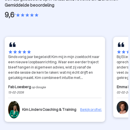
Gemiddelde beoordeling
9,6
•
star
star
star
star
star
star
star
star
star
star
star
star
sta
Sinds vorig jaar begeleidt Kim mij in mijn zoektocht naar
Bij Elle
een nieuwe loopbaanrichting. Waar een eerder traject
oprecht 
bleef hangen in algemeen advies, wist zij vanaf de
anders n
eerste sessie de kern te raken: wat mij écht drijft en
veel ov
gelukkig maakt. Kim combineert intuïtie met
gekrege
professionele expertise en werkt holistisch én
Fab Loesberg
Emma H
op Google
doortastend. Dankzij haar begeleiding heb ik niet alleen
13-02-2026
02-02-20
helderheid, maar ook concrete stappen vooruit gezet.
Een absolute aanrader voor bedrijven, teams en
individuele mensen die op zoek zijn naar richting en
duurzame groei.
Kim Linders Coaching & Training
Bekijk profiel