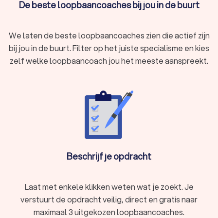
De beste loopbaancoaches bij jou in de buurt
Een loopbaancoach helpt bij het vertalen van jouw dromen
naar een concrete actieplanning. Dit betekent hulp bij het
zetten van realistische doelen en het uitstippelen van een
We laten de beste loopbaancoaches zien die actief zijn
pad om deze doelen te bereiken. Of je nu droomt van een
bij jou in de buurt. Filter op het juiste specialisme en kies
grote carrièreswitch of simpelweg streeft naar meer
voldoening in je huidige baan. Een loopbaancoach in de buurt
zelf welke loopbaancoach jou het meeste aanspreekt.
kan je voorzien van de nodige tools, inzichten en steun om
deze ambities waar te maken.
Aanpak op maat
Iedereen is uniek, en zo ook jouw loopbaantraject.
Loopbaancoaches bieden een op maat gemaakte aanpak,
afgestemd op jouw persoonlijke situatie, wensen en
Beschrijf je opdracht
behoeften. Dit betekent dat of je nu face-to-face in de buurt
wilt afspreken of de voorkeur geeft aan online sessies, de
loopbaancoaching wordt aangepast aan wat voor jou het
Laat met enkele klikken weten wat je zoekt. Je
beste werkt.
verstuurt de opdracht veilig, direct en gratis naar
maximaal 3 uitgekozen loopbaancoaches.