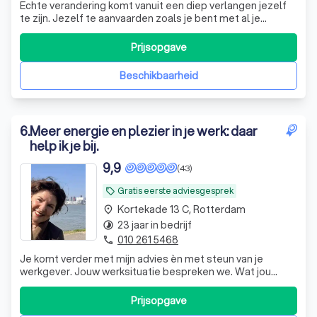
Echte verandering komt vanuit een diep verlangen jezelf
te zijn. Jezelf te aanvaarden zoals je bent met al je
tekortkomingen en kwaliteiten. Dit vergt oefening en hier
begeleid ik je graag bij.
Prijsopgave
Beschikbaarheid
6
.
Meer energie en plezier in je werk: daar
help ik je bij.
9,9
(43)
Gratis eerste adviesgesprek
local_offer
Kortekade 13 C, Rotterdam
place
23 jaar in bedrijf
timelapse
010 261 5468
phone
Je komt verder met mijn advies èn met steun van je
werkgever. Jouw werksituatie bespreken we. Wat jou
motiveert is van belang. Ik ben Margot Thomassen;
Loopbaancoach & Psycholoog. Welkom bij Mentaris!
Prijsopgave