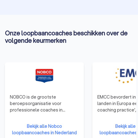
Onze loopbaancoaches beschikken over de
volgende keurmerken
NOBCO is de grootste
EMCC bevordert in 
beroepsorganisatie voor
landen in Europa e
professionele coaches in
coaching practice',
Nederland. NOBCO werkt continu
standaard die door
en actief aan de
opdrachtgevers en 
Bekijk alle Nobco
Bekijk all
professionalisering van het
van coaches verwa
loopbaancoaches in Nederland
loopbaancoaches 
coachvak. Hiertoe certificeert en
worden. EMCC bevo