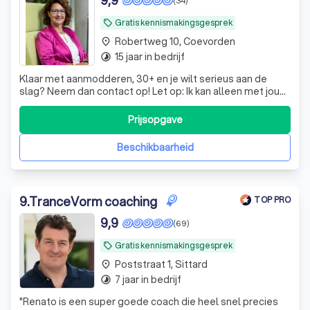
9,9
(34)
Gratis kennismakingsgesprek
local_offer
Robertweg 10, Coevorden
place
15 jaar in bedrijf
timelapse
Klaar met aanmodderen, 30+ en je wilt serieus aan de
slag? Neem dan contact op! Let op: Ik kan alleen met jou
werken als jij zelf mag beslissen of je met mij aan de slag
gaat of niet. ***** 500+
Prijsopgave
Beschikbaarheid
9
.
TranceVorm coaching
TOP PRO
9,9
(69)
Gratis kennismakingsgesprek
local_offer
Poststraat 1, Sittard
place
7 jaar in bedrijf
timelapse
"
Renato is een super goede coach die heel snel precies