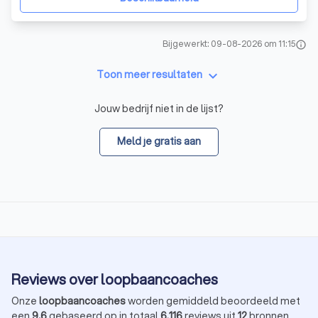
Bijgewerkt: 09-08-2026 om 11:15
info
keyboard_arrow_down
Toon meer resultaten
Jouw bedrijf niet in de lijst?
Meld je gratis aan
Reviews over loopbaancoaches
Onze
loopbaancoaches
worden gemiddeld beoordeeld met
een
9,6
gebaseerd op in totaal
6.116
reviews uit
12
bronnen