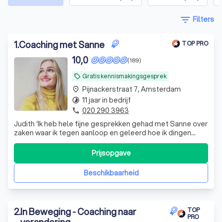
filter_list
Filters
1
.
Coaching met Sanne
TOP PRO
10,0
(189)
Gratis kennismakingsgesprek
local_offer
Pijnackerstraat 7, Amsterdam
place
11 jaar in bedrijf
timelapse
020 290 3963
phone
Judith ‘Ik heb hele fijne gesprekken gehad met Sanne over
zaken waar ik tegen aanloop en geleerd hoe ik dingen
anders aan kan pakken. Dit heeft me heel erg geholpen
om stappen te maken in mijn leven.’
Prijsopgave
Beschikbaarheid
2
.
In Beweging - Coaching naar
TOP
PRO