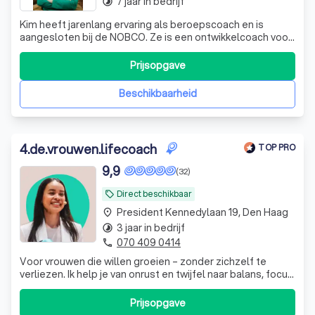
7 jaar in bedrijf
timelapse
Kim heeft jarenlang ervaring als beroepscoach en is
aangesloten bij de NOBCO. Ze is een ontwikkelcoach voor
teams, persoonlijke ontwikkeling en loopbaanadvies.
Prijsopgave
Beschikbaarheid
4
.
de.vrouwen.lifecoach
TOP PRO
9,9
(32)
Direct beschikbaar
local_offer
President Kennedylaan 19, Den Haag
place
3 jaar in bedrijf
timelapse
070 409 0414
phone
Voor vrouwen die willen groeien – zonder zichzelf te
verliezen. Ik help je van onrust en twijfel naar balans, focus
en zelfvertrouwen, zodat jij verder komt in je leven en/of
business.
Prijsopgave