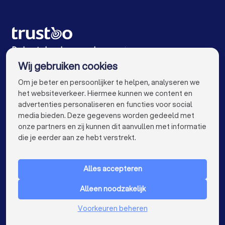
Loopbaancoaches in Almere
Loopbaancoaches in Breda
Loopbaancoaches in Nijmegen
De beste loopbaancoaches voor jou
Wij gebruiken cookies
Loopbaancoaches in Enschede
info@trustoo.nl
Om je beter en persoonlijker te helpen, analyseren we
Loopbaancoaches in Haarlem
het websiteverkeer. Hiermee kunnen we content en
advertenties personaliseren en functies voor social
Loopbaancoaches in Arnhem
media bieden. Deze gegevens worden gedeeld met
onze partners en zij kunnen dit aanvullen met informatie
Loopbaancoaches in Amersfoort
keyboard_arrow_down
VOOR PARTICULIEREN
die je eerder aan ze hebt verstrekt.
Loopbaancoaches in Apeldoorn
keyboard_arrow_down
VOOR BEDRIJVEN
Loopbaancoaches in Den Bosch
Alles accepteren
keyboard_arrow_down
OVER TRUSTOO
Loopbaancoaches in Maastricht
Alleen noodzakelijk
LAND
Nederland
Loopbaancoaches in Leiden
Voorkeuren beheren
België
Duitsland