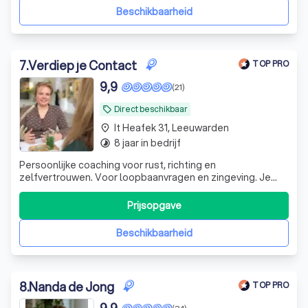
Beschikbaarheid
7
.
Verdiep je Contact
TOP PRO
9,9
(21)
Direct beschikbaar
local_offer
It Heafek 31, Leeuwarden
place
8 jaar in bedrijf
timelapse
Persoonlijke coaching voor rust, richting en
zelfvertrouwen. Voor loopbaanvragen en zingeving. Je
voelt je gezien, krijgt helder inzicht en gaat bemoedigd en
met nieuwe energie verder.
Prijsopgave
Beschikbaarheid
8
.
Nanda de Jong
TOP PRO