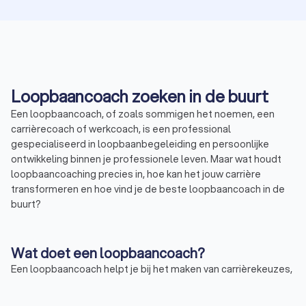
Loopbaancoach zoeken in de buurt
Een loopbaancoach, of zoals sommigen het noemen, een
carrièrecoach of werkcoach, is een professional
gespecialiseerd in loopbaanbegeleiding en persoonlijke
ontwikkeling binnen je professionele leven. Maar wat houdt
loopbaancoaching precies in, hoe kan het jouw carrière
transformeren en hoe vind je de beste loopbaancoach in de
buurt?
Wat doet een loopbaancoach?
Een loopbaancoach helpt je bij het maken van carrièrekeuzes,
of je nu aan het begin staat of een nieuwe richting overweegt.
De
coach
biedt niet alleen ondersteuning bij het zoeken naar