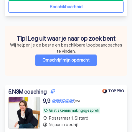
Beschikbaarheid
Tip! Leg uit waar je naar op zoek bent
Wij helpen je de beste en beschikbare loopbaancoaches
te vinden.
Omschrijf mijn opdracht
5
.
N3M coaching
TOP PRO
9,9
(85)
Gratis kennismakingsgesprek
local_offer
Poststraat 1, Sittard
place
15 jaar in bedrijf
timelapse