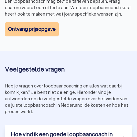
Een loopbaancoach mag zelf de tarieven bepalen, vraag
Online loopbaancoaching
daarom vooraf een offerte aan. Wat een loopbaancoach kost
In onze steeds digitalere wereld is online loopbaancoaching
heeft ook te maken met wat jouw specifieke wensen zijn.
een flexibele en toegankelijke optie geworden. Het stelt je in
staat om professionele begeleiding te ontvangen waar en
Ontvang prijsopgave
wanneer het jou uitkomt. Of je nu liever thuis werkt of een druk
schema hebt, veel loopbaancoaches in de buurt bieden
online sessies aan om jouw loopbaanontwikkeling te
ondersteunen.
Veelgestelde vragen
Begin vandaag nog aan jouw loopbaantraject
Loopbaancoaching is meer dan alleen hulp bij het vinden van
Heb je vragen over loopbaancoaching en alles wat daarbij
de volgende stap in je carrière; het is een pad naar
komt kijken? Je bent niet de enige. Hieronder vind je
zelfontdekking en persoonlijke groei. Met de ondersteuning
antwoorden op de veelgestelde vragen over het vinden van
van een loopbaancoach kun je onontdekte mogelijkheden
de juiste loopbaancoach in Nederland, de kosten en hoe het
verkennen, nieuwe talenten ontdekken en werken aan een
proces werkt.
carrière die niet alleen succesvol is maar je ook elke dag
inspireert. Start vandaag nog met het vergelijken van
loopbaancoaches in de buurt en ontdek wat
Hoe vind ik een goede loopbaancoach in
loopbaancoaching voor jou kan betekenen.