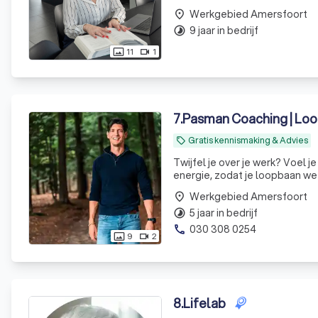
Werkgebied Amersfoort
place
9 jaar in bedrijf
timelapse
11
1
photo_size_select_actual
videocam
7
.
Pasman Coaching | Lo
Gratis kennismaking & Advies
local_offer
Twijfel je over je werk? Voel je
energie, zodat je loopbaan weer
Werkgebied Amersfoort
place
5 jaar in bedrijf
timelapse
030 308 0254
phone
9
2
photo_size_select_actual
videocam
8
.
Lifelab