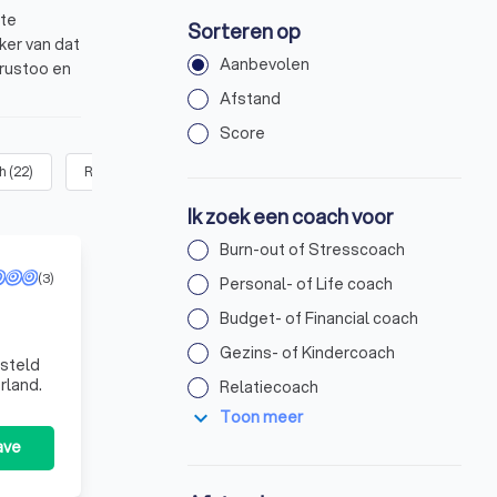
ste
Sorteren op
ker van dat
Aanbevolen
Trustoo en
Afstand
re van 8.8
Score
h
(
22
)
Relatiecoach
(
30
)
Gezondheidscoach
(
22
)
Rouwc
Ik zoek een coach voor
Burn-out of Stresscoach
(3)
Personal- of Life coach
Budget- of Financial coach
Gezins- of Kindercoach
esteld
rland.
Relatiecoach
expand_more
Toon meer
ave