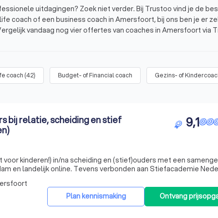
ofessionele uitdagingen? Zoek niet verder. Bij Trustoo vind je de be
ife coach of een business coach in Amersfoort, bij ons ben je er ze
Vergelijk vandaag nog vier offertes van coaches in Amersfoort via 
p een rij gezet. Deze coaches hebben een gemiddelde Trustoo Sco
ife coach
(
42
)
Budget- of Financial coach
Gezins- of Kindercoac
t?
 bij relatie, scheiding en stief
9,1
en)
rustoo
et voor kinderen!) in/na scheiding en (stief)ouders met een sameng
am en landelijk online. Tevens verbonden aan Stiefacademie Nede
ersfoort
Plan kennismaking
Ontvang prijsopg