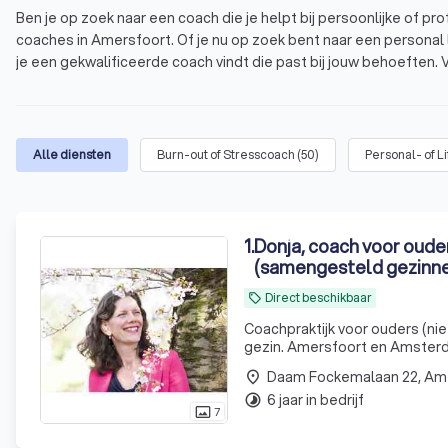
Ben je op zoek naar een coach die je helpt bij persoonlijke of pr
coaches in Amersfoort. Of je nu op zoek bent naar een personal l
je een gekwalificeerde coach vindt die past bij jouw behoeften. 
kies de beste coach voor jou.
Trustoo heeft de top 10 beste coaches in Amersfoort voor je o
op basis van 2,068 reviews.
Wat is coaching?
Alle diensten
Burn-out of Stresscoach
(
50
)
Personal- of L
Waarom een professionele coach in Amersfoor
Welke soorten coaching zijn er in Amersfoort?
1
.
Donja, coach voor ouders
Tarieven van coaching in Amersfoort
(samengesteld gezinn
Ontdek de beste coaches in Amersfoort met T
Direct beschikbaar
local_offer
Coachpraktijk voor ouders (ni
gezin. Amersfoort en Amsterd
Daam Fockemalaan 22, Am
place
6 jaar in bedrijf
timelapse
7
photo_size_select_actual