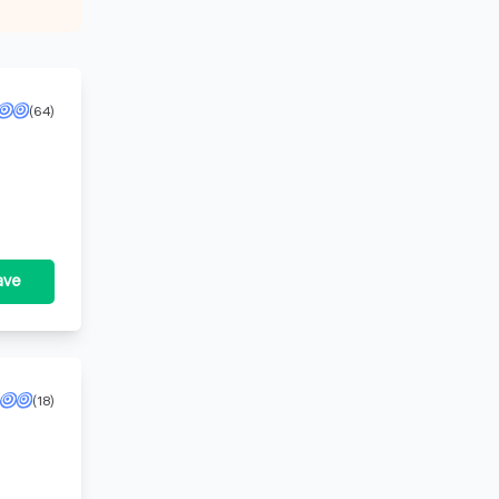
(64)
ave
(18)