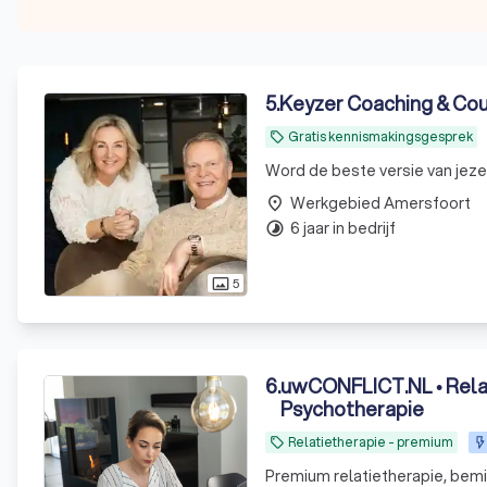
5
.
Keyzer Coaching & Cou
Gratis kennismakingsgesprek
local_offer
Word de beste versie van jezel
Werkgebied Amersfoort
place
6 jaar in bedrijf
timelapse
5
photo_size_select_actual
6
.
uwCONFLICT.NL • Relat
Psychotherapie
Relatietherapie - premium
local_offer
Premium relatietherapie, bemi