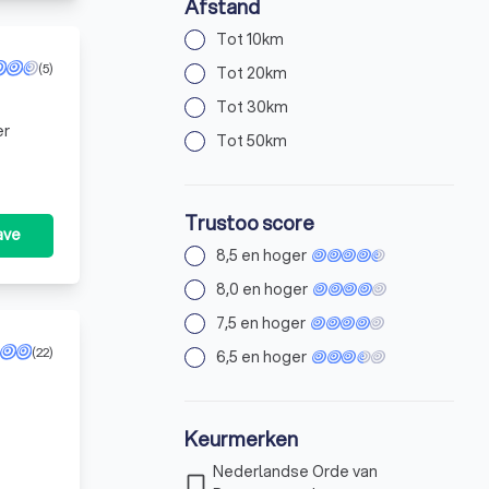
Afstand
Tot 10km
(5)
Tot 20km
Tot 30km
Tot 50km
Trustoo score
ave
8,5 en hoger
8,0 en hoger
7,5 en hoger
(22)
6,5 en hoger
Keurmerken
coach
Nederlandse Orde van
check_box_outline_blank