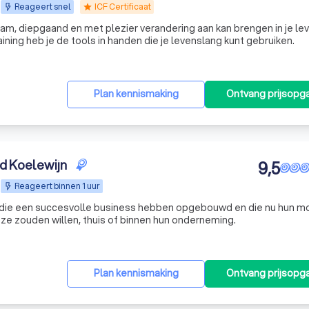
Reageert snel
ICF Certificaat
star
aam, diepgaand en met plezier verandering aan kan brengen in je lev
ining heb je de tools in handen die je levenslang kunt gebruiken.
Plan kennismaking
Ontvang prijsopg
id Koelewijn
9,5
Reageert binnen 1 uur
s die een succesvolle business hebben opgebouwd en die nu hun mo
ls ze zouden willen, thuis of binnen hun onderneming.
Plan kennismaking
Ontvang prijsopg