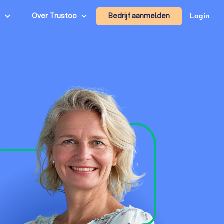
Bedrijf aanmelden
n
Over Trustoo
Login