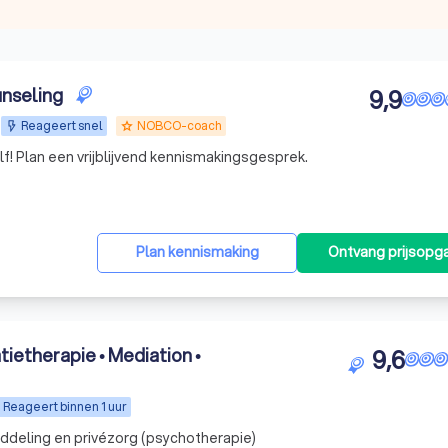
nseling
9,9
Reageert snel
NOBCO-coach
grade
f! Plan een vrijblijvend kennismakingsgesprek.
Plan kennismaking
Ontvang prijsopg
ietherapie • Mediation •
9,6
Reageert binnen 1 uur
ddeling en privézorg (psychotherapie)