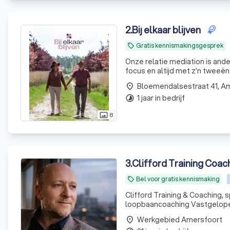
2
.
Bij elkaar blijven
Gratis kennismakingsgesprek
local_offer
Onze relatie mediation is anders dan tradition
focus en altijd met z’n tweeë
Bloemendalsestraat 41, A
place
1 jaar in bedrijf
timelapse
8
photo_size_select_actual
3
.
Clifford Training Coac
Bel voor gratis kennismaking
local_offer
Clifford Training & Coaching,
loopbaancoaching Vastgelopen in je rol als directeur of manager? Twijfels over je volgende
loopbaanstap? Bij Clifford Tr
Werkgebied Amersfoort
place
met 22 jaar ervaring