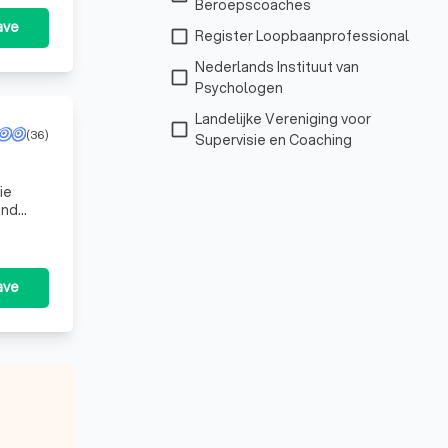
Beroepscoaches
ave
check_box_outline_blank
Register Loopbaanprofessional
Nederlands Instituut van
check_box_outline_blank
Psychologen
Landelijke Vereniging voor
check_box_outline_blank
(36)
Supervisie en Coaching
ie
end
ave