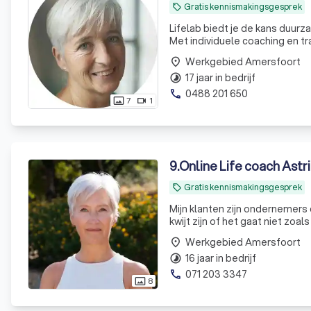
Gratis kennismakingsgesprek
local_offer
Lifelab biedt je de kans duurz
Met individuele coaching en tra
Werkgebied Amersfoort
place
17 jaar in bedrijf
timelapse
0488 201 650
phone
7
1
photo_size_select_actual
videocam
9
.
Online Life coach Astr
Gratis kennismakingsgesprek
local_offer
Mijn klanten zijn ondernemer
kwijt zijn of het gaat niet zoa
Werkgebied Amersfoort
place
16 jaar in bedrijf
timelapse
071 203 3347
phone
8
photo_size_select_actual