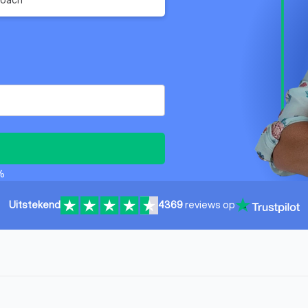
%
Uitstekend
4369
reviews op