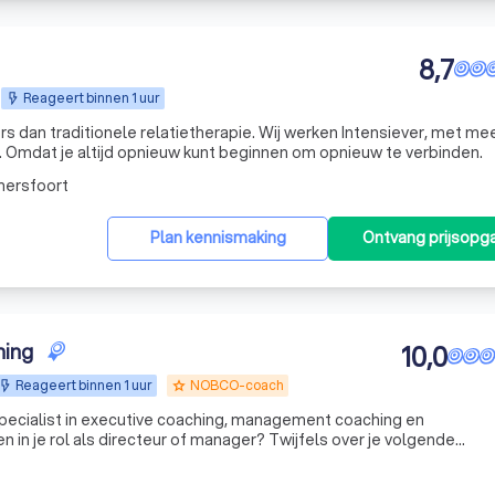
8,7
Reageert binnen 1 uur
ele relatietherapie. Wij werken Intensiever, met meer
n. Omdat je altijd opnieuw kunt beginnen om opnieuw te verbinden.
mersfoort
Plan kennismaking
Ontvang prijsopg
hing
10,0
Reageert binnen 1 uur
NOBCO-coach
grade
 specialist in executive coaching, management coaching en
aining & Coaching werk je met Dave Clifford, executive en loopbaan