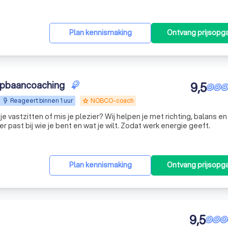
Plan kennismaking
Ontvang prijsopg
opbaancoaching
9,5
Reageert binnen 1 uur
NOBCO-coach
grade
 je vastzitten of mis je plezier? Wij helpen je met richting, balans en
 past bij wie je bent en wat je wilt. Zodat werk energie geeft.
Plan kennismaking
Ontvang prijsopg
9,5