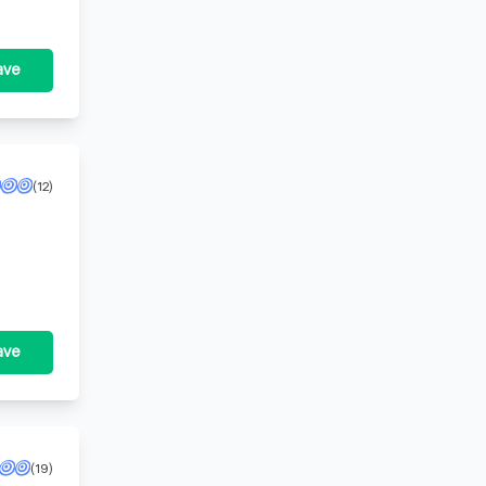
ave
(12)
ave
(19)