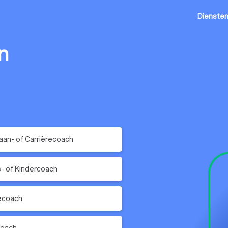
Dienste
n
an- of Carrièrecoach
- of Kindercoach
ecoach
oach