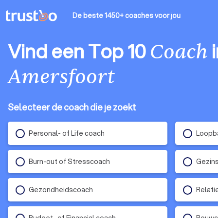
De beste 1450+ coaches
voor jou
Vind een Top 10
i
Coach
Amersfoort
Selecteer de coach die je zoekt
Personal- of Life coach
Loopba
Burn-out of Stresscoach
Gezins
Gezondheidscoach
Relati
Budget- of Financial coach
Rouwc