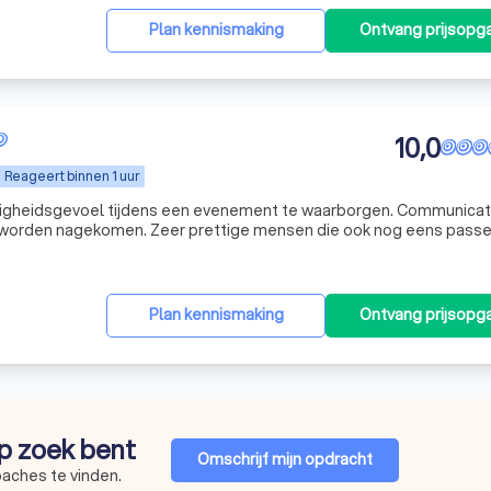
Plan kennismaking
Ontvang prijsopg
10,0
Reageert binnen 1 uur
iligheidsgevoel tijdens een evenement te waarborgen. Communicat
en worden nagekomen. Zeer prettige mensen die ook nog eens pass
dent en ervoor zorgen dat er niets gebeurd. Top dus.
"
Plan kennismaking
Ontvang prijsopg
op zoek bent
Omschrijf mijn opdracht
oaches te vinden.