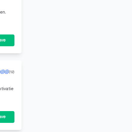
en.
ave
(12)
tivatie
ave