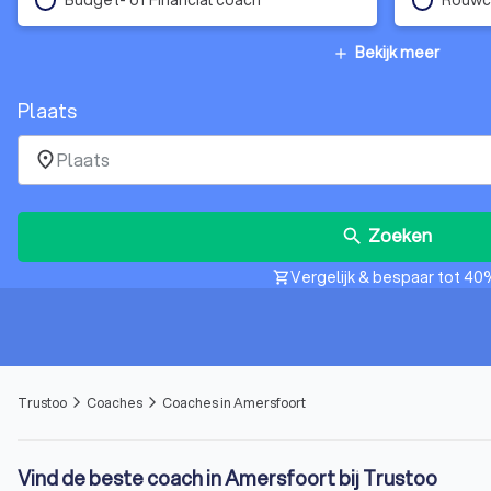
Bekijk meer
add
Plaats
place
Zoeken
search
Vergelijk & bespaar tot 40
shopping_cart
Trustoo
Coaches
Coaches in Amersfoort
arrow_forward_ios
arrow_forward_ios
Vind de beste coach in Amersfoort bij Trustoo