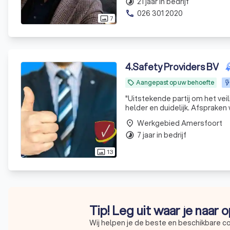
21 jaar in bedrijf
timelapse
026 301 2020
phone
7
photo_size_select_actual
4
.
Safety Providers BV
Aangepast op uw behoefte
local_offer
"
Uitstekende partij om het ve
helder en duidelijk. Afsprak
optreden bij een dreigend inci
Werkgebied Amersfoort
place
7 jaar in bedrijf
timelapse
13
photo_size_select_actual
Tip! Leg uit waar je naar 
Wij helpen je de beste en beschikbare c