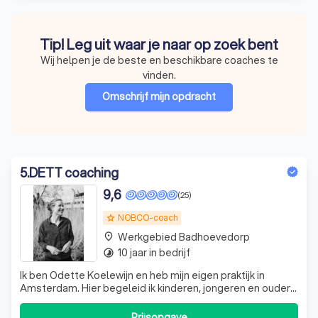
Tip! Leg uit waar je naar op zoek bent
Wij helpen je de beste en beschikbare coaches te
vinden.
Omschrijf mijn opdracht
5
.
DETT coaching
9,6
(25)
NOBCO-coach
grade
Werkgebied Badhoevedorp
place
10 jaar in bedrijf
timelapse
Ik ben Odette Koelewijn en heb mijn eigen praktijk in
Amsterdam. Hier begeleid ik kinderen, jongeren en ouders
door middel van EFT (Emotional Freedom Technique).
Gericht op persoonlijke ontwikkeling, traumaverwerking en
Prijsopgave