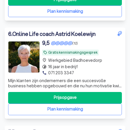
doorbreken van (oude) patronen. De EFT techniek is een
onwijs fijne combinatie
Plan kennismaking
6
.
Online Life coach Astrid Koelewijn
9,5
(12)
Gratis kennismakingsgesprek
local_offer
Werkgebied Badhoevedorp
place
16 jaar in bedrijf
timelapse
071 203 3347
phone
Mijn klanten zijn ondernemers die een succesvolle
business hebben opgebouwd en die nu hun motivatie kwijt
zijn of het gaat niet zoals ze zouden willen, thuis of binnen
hun onderneming.
Prijsopgave
Plan kennismaking