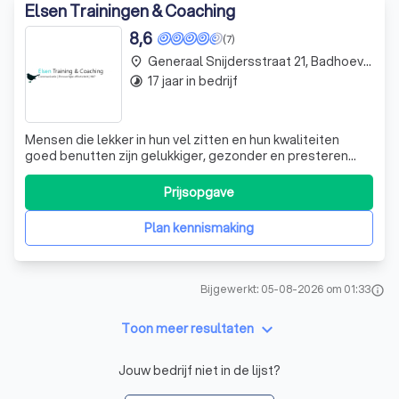
Elsen Trainingen & Coaching
8,6
(7)
Generaal Snijdersstraat 21, Badhoevedorp
place
17 jaar in bedrijf
timelapse
Mensen die lekker in hun vel zitten en hun kwaliteiten
goed benutten zijn gelukkiger, gezonder en presteren
beter. Ben je toe aan nieuwe stappen in je persoonlijke
ontwikkeling? Wil je niet langer continu stress ervaren?
Prijsopgave
Wil je stress, angsten en onzekerheden voorgoed achter
je laten? Wil je effect
Plan kennismaking
Bijgewerkt: 05-08-2026 om 01:33
info
keyboard_arrow_down
Toon meer resultaten
Jouw bedrijf niet in de lijst?