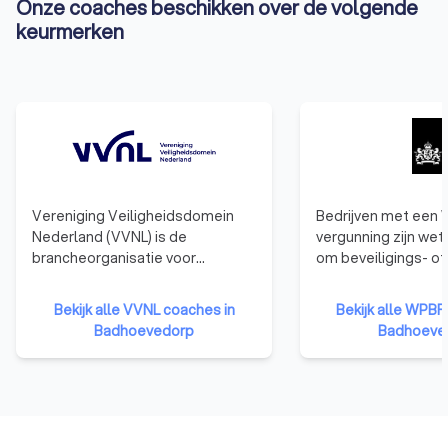
Onze coaches beschikken over de volgende
keurmerken
Vereniging Veiligheidsdomein
Bedrijven met een
Nederland (VVNL) is de
vergunning zijn wett
brancheorganisatie voor
om beveiligings- of
ondernemers in het
recherchewerkzaam
veiligheidsdomein, voorheen
voeren in Nederlan
Bekijk alle VVNL coaches in
Bekijk alle WPBR
bekend als VBe NL. Ze
vergunning wordt 
Badhoevedorp
Badhoeve
vertegenwoordigen een breed
door Justis en is ve
scala aan diensten binnen
o.a. particuliere
service, veiligheid, en beveiliging,
beveiligingsbedrijv
zoals beveiliging,
recherchebureaus,
persoonsbeveiliging,
alarmcentrales en
verkeersregulatie, en medische
bedrijfsbeveiligingsd