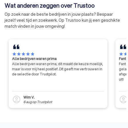
Wat anderen zeggen over Trustoo
dienstverlening. Met leden
WPBR-register biedt
verspreid over heel Nederland,
welke organisaties
Op zoek naar de beste bedrijven in jouw plaats? Bespaar
benadrukt VVNL kernwaarden
geldige vergunning
jezelf veel tijd en zoekwerk. Op Trustoo kun jij een geschikte
van gelijkheid, transparantie, en
Deze bedrijven zij
match vinden in jouw omgeving!
kwaliteit.
betrouwbaarheid, 
en voldoen aan alle
eisen uit de Wet par
beveiligingsorganis
recherchebureaus (Wpb
star
star
star
star
star
star
sta
Alle bedrijven waren prima
Fanta
samen te werken m
Alle bedrijven waren prima, dit maakt de keuze moeilijk,
Fanta
vergunninghouder u
maar is voor mij heel positief. Dit geeft me vertrouwen in
gelat
register ben je ver
de selectie door Trustpilot.
afspr
legale en professi
uit!
dienstverlener op 
beveiliging of opsp
Wim V.
account_circle
account_circl
6 aug
op
Trustpilot