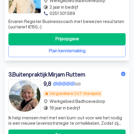
Werkgebied Badhoevedorp
place
2 jaar in bedrijf
timelapse
0251 301 589
phone
Ervaren Register Businesscoach met bewezen resultaten
(uurtarief €150,-)
Prijsopgave
Plan kennismaking
3
.
Buitenpraktijk Mirjam Ruttem
9,8
(22)
Vergoedbare CAT-therapeut
star
Werkgebied Badhoevedorp
place
19 jaar in bedrijf
timelapse
Ik help mensen met met een burn-out voor wie het nodig
is een nieuwe levensstrategie te ontwikkelen. Zodat zij
weer verder kunnen. Hierbij worden we door mijn paarden
bijgestaan.