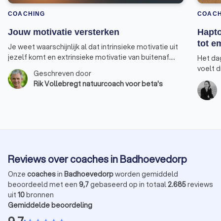
COACHING
COACH
Jouw motivatie versterken
Hapto
tot e
Je weet waarschijnlijk al dat intrinsieke motivatie uit
jezelf komt en extrinsieke motivatie van buitenaf.
Het dag
Wanneer je extrinsiek gemotiveerd bent, doe je iets
voelt d
Geschreven door
omdat het moet, omdat je ervoor betaald wordt of
eisen o
Rik Vollebregt natuurcoach voor beta's
soms zelfs om een straf te ontlopen. Wanneer je
energie
intrinsiek gemotiveerd bent, doe je iets omdat je het
soms l
zelf wilt. Je haalt er veel plezier, energie en
vast te
voldoening uit. Extrinsieke motivatie kan werken,
te krij
zeker in het begin van een proces, maar op de lange
welke m
termijn komen intrinsiek gemotiveerde mensen een
veerkra
stuk verder en hebben een grotere kans om hun doel
zodat 
Reviews over coaches in Badhoevedorp
te behalen.
met jez
leer je
Onze
coaches
in
Badhoevedorp
worden gemiddeld
betere
beoordeeld met een
9,7
gebaseerd op in totaal
2.685
reviews
uit
10
bronnen
Gemiddelde beoordeling
•