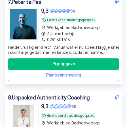
7
.
Peter te Pas
9,3
(6)
Gratis kennismakingsgesprek
local_offer
Werkgebied Badhoevedorp
place
4 jaar in bedrijf
timelapse
0251 301 513
phone
Helder, rustig en direct. Vanuit wat er nú speelt krijg je snel
inzicht in je gedachten en keuzes, zodat er ruimte
ontstaat voor stappen die bij je passen.
Prijsopgave
Plan kennismaking
8
.
Unpacked Authenticity Coaching
9,3
(18)
Gratis eerste adviesgesprek
local_offer
Werkgebied Badhoevedorp
place