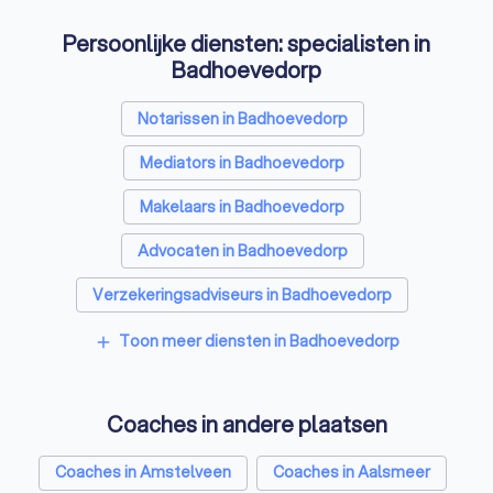
Persoonlijke diensten: specialisten in
Badhoevedorp
Notarissen in Badhoevedorp
Mediators in Badhoevedorp
Makelaars in Badhoevedorp
Advocaten in Badhoevedorp
Verzekeringsadviseurs in Badhoevedorp
Financieel adviseurs in Badhoevedorp
Toon meer diensten in Badhoevedorp
add
Rijscholen in Badhoevedorp
Coaches in andere plaatsen
Relatietherapeuten in Badhoevedorp
Psychologen in Badhoevedorp
Coaches in Amstelveen
Coaches in Aalsmeer