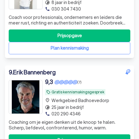
8 jaar in bedrijf
timelapse
030 304 7430
phone
Coach voor professionals, ondernemers en leiders die
meer rust, richting en authenticiteit zoeken. Doorbreek
patronen, ontcijfer je emoties en maak keuzes die écht bij
je passen.
Prijsopgave
Plan kennismaking
9
.
Erik Bannenberg
9,3
(7)
Gratis kennismakingsgesprek
local_offer
Werkgebied Badhoevedorp
place
25 jaar in bedrijf
timelapse
020 290 4346
phone
Coaching om je eigen denken uit de knoop te halen.
Scherp, liefdevol, confronterend, humor, warm.