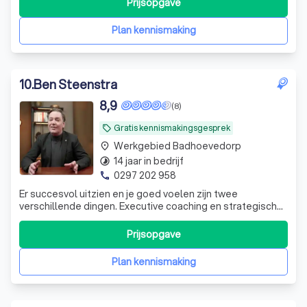
Prijsopgave
Plan kennismaking
10
.
Ben Steenstra
8,9
(8)
Gratis kennismakingsgesprek
local_offer
Werkgebied Badhoevedorp
place
14 jaar in bedrijf
timelapse
0297 202 958
phone
Er succesvol uitzien en je goed voelen zijn twee
verschillende dingen. Executive coaching en strategisch
sparren voor ondernemers en leiders die helderheid,
richting en betere keuzes zoeken.
Prijsopgave
Plan kennismaking