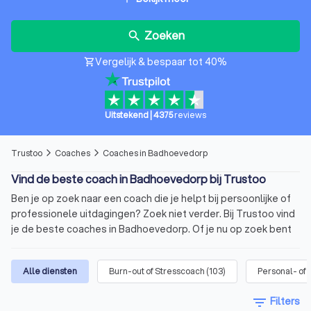
Zoeken
search
Vergelijk & bespaar tot 40%
shopping_cart
Uitstekend
|
4375
reviews
Trustoo
Coaches
Coaches in Badhoevedorp
arrow_forward_ios
arrow_forward_ios
Vind de beste coach in Badhoevedorp bij Trustoo
Ben je op zoek naar een coach die je helpt bij persoonlijke of
professionele uitdagingen? Zoek niet verder. Bij Trustoo vind
je de beste coaches in Badhoevedorp. Of je nu op zoek bent
naar een personal life coach of een business coach in
Badhoevedorp, bij ons ben je er zeker van dat je een
Alle diensten
Burn-out of Stresscoach
(
103
)
Personal- of 
gekwalificeerde coach vindt die past bij jouw behoeften.
Vergelijk vandaag nog vier offertes van coaches in
filter_list
Filters
Badhoevedorp via Trustoo en kies de beste coach voor jou.