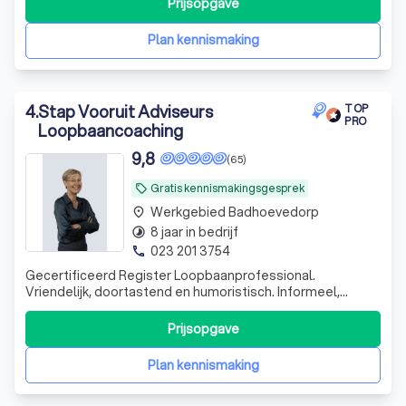
Prijsopgave
Plan kennismaking
4
.
Stap Vooruit Adviseurs
TOP
PRO
Loopbaancoaching
9,8
(65)
Gratis kennismakingsgesprek
local_offer
Werkgebied Badhoevedorp
place
8 jaar in bedrijf
timelapse
023 201 3754
phone
Gecertificeerd Register Loopbaanprofessional.
Vriendelijk, doortastend en humoristisch. Informeel,
gestructureerd en persoonlijke aanpak. Succesvol door
combi van kennis, ervaring en persoonlijkheid
Prijsopgave
Plan kennismaking