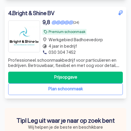
4
.
Bright & Shine BV
9,8
(24)
Premium schoonmaak
local_offer
Werkgebied Badhoevedorp
place
4 jaar in bedrijf
timelapse
030 304 7452
phone
Professioneel schoonmaakbedrijf voor particulieren en
bedrijven. Betrouwbaar, flexibel en met oog voor detail.
Wij leveren altijd een schoon, fris en hygiënisch resultaat
tegen een eerlijke prijs.
Prijsopgave
Plan schoonmaak
Tip! Leg uit waar je naar op zoek bent
Wij helpen je de beste en beschikbare