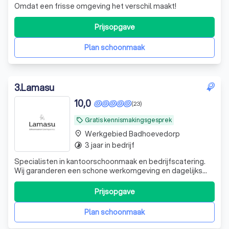
Omdat een frisse omgeving het verschil maakt!
Prijsopgave
Plan schoonmaak
3
.
Lamasu
10,0
(23)
Gratis kennismakingsgesprek
local_offer
Werkgebied Badhoevedorp
place
3 jaar in bedrijf
timelapse
Specialisten in kantoorschoonmaak en bedrijfscatering.
Wij garanderen een schone werkomgeving en dagelijks
verse maaltijden. Kwaliteit waarop u kunt vertrouwen.
Prijsopgave
Plan schoonmaak