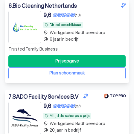
6
.
Bio Cleaning Netherlands
9,6
(13)
Direct beschikbaar
local_offer
Werkgebied Badhoevedorp
place
6 jaar in bedrijf
timelapse
Trusted Family Business
Prijsopgave
Plan schoonmaak
7
.
SADO Facility Services B.V.
TOP PRO
9,6
(27)
Altijd de scherpste prijs
local_offer
Werkgebied Badhoevedorp
place
20 jaar in bedrijf
timelapse