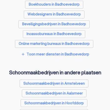
Boekhouders in Badhoevedorp
Webdesigners in Badhoevedorp
Beveiligingsbedrijven in Badhoevedorp
Incassobureaus in Badhoevedorp
Online marketing bureaus in Badhoevedorp
Tekstschrijvers in Badhoevedorp
Toon meer diensten in Badhoevedorp
add
Vertaalbureaus in Badhoevedorp
Schoonmaakbedrijven in andere plaatsen
SEO-specialisten in Badhoevedorp
Grafisch ontwerpers in Badhoevedorp
Schoonmaakbedrijven in Amstelveen
Reclamebureaus in Badhoevedorp
Schoonmaakbedrijven in Aalsmeer
Accountants in Badhoevedorp
Schoonmaakbedrijven in Hoofddorp