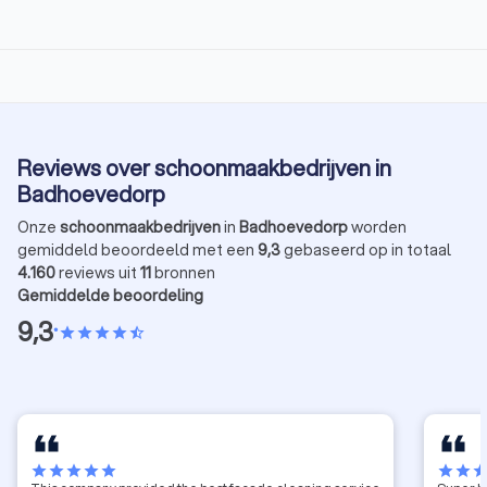
Reviews over schoonmaakbedrijven in
Badhoevedorp
Onze
schoonmaakbedrijven
in
Badhoevedorp
worden
gemiddeld beoordeeld met een
9,3
gebaseerd op in totaal
4.160
reviews uit
11
bronnen
Gemiddelde beoordeling
9,3
•
star
star
star
star
star_half
star
star
star
star
star
star
star
sta