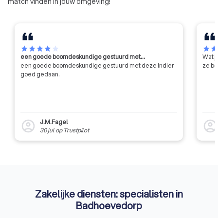
match vinden in jouw omgeving!
star
star
star
star
star
star
sta
een goede boomdeskundige gestuurd met…
Wat j
een goede boomdeskundige gestuurd met deze indier
ze be
goed gedaan.
J.M.Fagel
account_circle
account_circl
30 jul
op
Trustpilot
Zakelijke diensten: specialisten in
Badhoevedorp