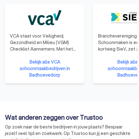
VCA staat voor Veiligheid,
Branchevereniging
Gezondheid en Milieu (VGM)
Schoonmaken is een
Checklist Aannemers. Met het
kortweg SieV, zet zi
behalen van het VCA-certificaat
een betere CAO,
laten bedrijven zien dat ze kennis
Bekijk alle VCA
inkoopvoordelen voo
Bekijk alle
en ervaring hebben op het
schoonmaakbedrijven in
diverse partners en
schoonmaakbed
gebied van veilig en gezond
Badhoevedorp
en bevordert de ke
Badhoeve
werken en dat het deskundige en
samenwerking tuss
betrouwbare opdrachtnemers
SieV geeft
zijn.
schoonmaakbedrijv
keurmerk door onaf
deskundige toetsin
belangrijke zaken i
Wat anderen zeggen over Trustoo
regelgeving.
Op zoek naar de beste bedrijven in jouw plaats? Bespaar
jezelf veel tijd en zoekwerk. Op Trustoo kun jij een geschikte