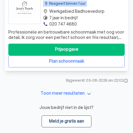
Reageert binnen 1 uur
Werkgebied Badhoevedorp
place
7 jaar in bedrijf
timelapse
020 747 4680
phone
Professionele en betrouwbare schoonmaak met oog voor
detail. Ik zorg voor een perfect schoon en fris resultaat,
afgestemd op uw wensen.
Prijsopgave
Plan schoonmaak
Bijgewerkt: 03-08-2026 om 22:02
info
keyboard_arrow_down
Toon meer resultaten
Jouw bedrijf niet in de lijst?
Meld je gratis aan