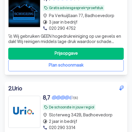
Gratis adviesgesprek+proefstuk
local_offer
Pa Verkuijllaan 77, Badhoevedorp
place
3 jaar in bedrijf
timelapse
020 290 4752
phone
🚀 Wij gebruiken GEEN hogedrukreiniging op uw gevels en
dak! Wij reinigen middels lage druk waardoor schade
uitgesloten is! Laten ons vrijblijvend langskomen en een
gratis proefstuk op locatie maken.
Prijsopgave
Plan schoonmaak
2
.
Urio
8,7
(6)
De schoonste in jouw regio!
local_offer
Sloterweg 342B, Badhoevedorp
place
2 jaar in bedrijf
timelapse
020 290 3314
phone