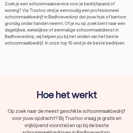
Zoek je een schoonmaakservice voor je bedrijfspand of
woning? Via Trustoo vind je eenvoudig een professioneel
schoonmaakbedrijf in Badhoevedorp dat jouw huis of kantoor
grondig onder handen neemt. Of je nu op zoek bent naar een
dagelijkse, wekelijkse of eenmalige schoonmaakdienst in
Badhoevedorp, wij helpen jou bij het vinden van het beste
schoonmaakbedrijf. In onze top 10 vind je de beste bedrijven
voor professionele reiniging in Badhoevedorp, met een
gemiddelde Trustoo-score van 8.8. Wil je zelf een vergelijking
maken? bekijk de 1000+ reviews die andere gebruikers
achterlieten of vraag direct tot vier offertes aan bij
schoonmaakbedrijven in Badhoevedorp om kosten te
vergelijken. Op deze manier vind je eenvoudig een
reinigingsbedrijf in Badhoevedorp dat bij jouw wensen en
Hoe het werkt
budget past.
Op zoek naar de meest geschikte schoonmaakbedrijf
Professionele schoonmaak voor particulieren
voor jouw opdracht? Bij Trustoo vraag je gratis en
Zoek je reguliere huishoudelijke hulp in Badhoevedorp of een
vrijblijvend voorstellen op bij de beste
eenmalige schoonmaak van je woning? Als particulier loont
schoonmaakbedrijven in Badhoevedorp.