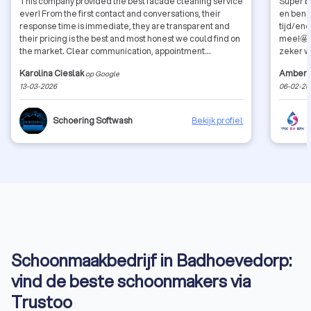
This company provided the best facade cleaning service
Super bl
ever! From the first contact and conversations, their
en ben a
response time is immediate, they are transparent and
tijd/ene
their pricing is the best and most honest we could find on
mee!🤩 
the market. Clear communication, appointment
zeker w
scheduled within 3 days! Very nice and hardworking
Karolina Cieslak
Amber B
op Google
team, no bull, just work done within 2 hours. House
13-03-2026
06-02-20
facade is beautiful again. We appreciate your service
greatly and you are an example of an amazing company,
doing spectacular job.
Schoering Softwash
Bekijk profiel
Schoonmaakbedrijf in Badhoevedorp:
vind de beste schoonmakers via
Trustoo