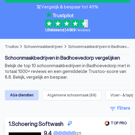
Vergelijk & bespaar tot 40%
shopping_cart
Uitstekend
|
4369
reviews
Trustoo
Schoonmaakbedrijven
Schoonmaakbedrijven in Badhoevedorp
arrow_forward_ios
arrow_forward_ios
Schoonmaakbedrijven in Badhoevedorp vergelijken
Bekijk de top 10 schoonmaakbedrijven in Badhoevedorp met in
totaal 1000+ reviews en een gemiddelde Trustoo-score van
8.8. Bekijk, vergelijk en bespaar.
Alle diensten
Algemene schoonmaak
(
69
)
Vloer- & tapi
filter_list
Filters
1
.
Schoering Softwash
TOP PRO
9,4
(27)