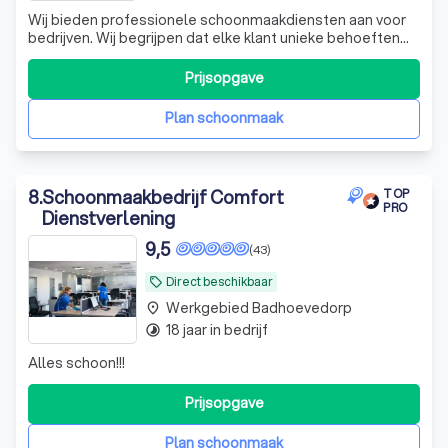
Wij bieden professionele schoonmaakdiensten aan voor
bedrijven. Wij begrijpen dat elke klant unieke behoeften
heeft en daarom bieden wij flexibele schoonmaak plannen
op maat.
Prijsopgave
Plan schoonmaak
8
.
Schoonmaakbedrijf Comfort
TOP
PRO
Dienstverlening
9,5
(43)
Direct beschikbaar
local_offer
Werkgebied Badhoevedorp
place
18 jaar in bedrijf
timelapse
Alles schoon!!!
Prijsopgave
Plan schoonmaak