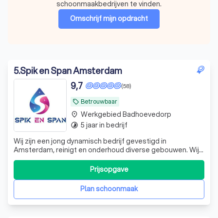
schoonmaakbedrijven te vinden.
Omschrijf mijn opdracht
5
.
Spik en Span Amsterdam
9,7
(58)
Betrouwbaar
local_offer
Werkgebied Badhoevedorp
place
5 jaar in bedrijf
timelapse
Wij zijn een jong dynamisch bedrijf gevestigd in
Amsterdam, reinigt en onderhoud diverse gebouwen. Wij
verzorgen de glasbewassing van onder andere MKB,
onderwijsinstellingen, (zorg)instellingen,
Prijsopgave
overheidsgebouwen, sportaccommodaties, verenigingen
en stichtingen. Kiest u voor spik en span dan kiest
Plan schoonmaak