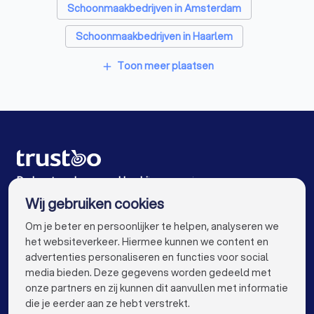
Schoonmaakbedrijven in Amsterdam
Schoonmaakbedrijven in Haarlem
Schoonmaakbedrijven in Uithoorn
Toon meer plaatsen
add
Schoonmaakbedrijven in Heemstede
Schoonmaakbedrijven in Zaandam
Schoonmaakbedrijven in Diemen
Schoonmaakbedrijven in Velserbroek
De beste schoonmaakbedrijven voor jou
Wij gebruiken cookies
Schoonmaakbedrijven in Rotterdam
info@trustoo.nl
Om je beter en persoonlijker te helpen, analyseren we
Schoonmaakbedrijven in Den Haag
het websiteverkeer. Hiermee kunnen we content en
advertenties personaliseren en functies voor social
Schoonmaakbedrijven in Utrecht
media bieden. Deze gegevens worden gedeeld met
onze partners en zij kunnen dit aanvullen met informatie
Schoonmaakbedrijven in Eindhoven
keyboard_arrow_down
VOOR PARTICULIEREN
die je eerder aan ze hebt verstrekt.