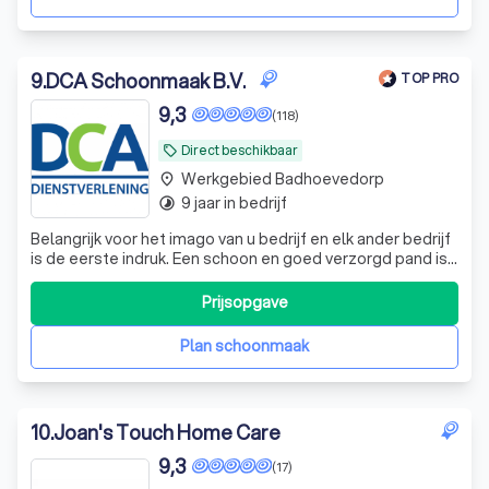
9
.
DCA Schoonmaak B.V.
TOP PRO
9,3
(118)
Direct beschikbaar
local_offer
Werkgebied Badhoevedorp
place
9 jaar in bedrijf
timelapse
Belangrijk voor het imago van u bedrijf en elk ander bedrijf
is de eerste indruk. Een schoon en goed verzorgd pand is
cruciaal. Bij DCA Dienstverlening kunt u terecht voor al uw
schoonmaak-, onderhouds- en facilitaire diensten. DCA
Prijsopgave
Dienstverlening is al jaren actief in de schoonmaak- en
facilitaire
Plan schoonmaak
10
.
Joan's Touch Home Care
9,3
(17)