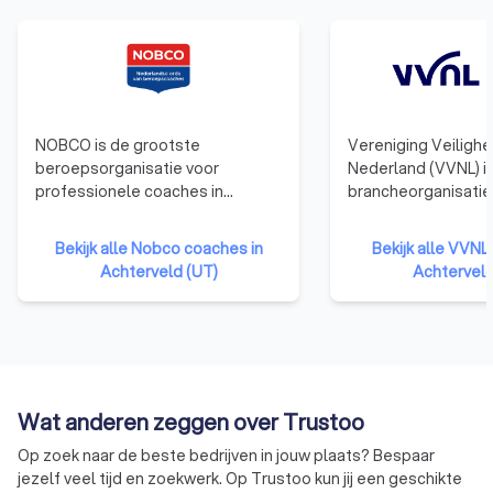
NOBCO is de grootste
Vereniging Veiligh
beroepsorganisatie voor
Nederland (VVNL) i
professionele coaches in
brancheorganisatie
Nederland. NOBCO werkt continu
ondernemers in het
en actief aan de
veiligheidsdomein,
Bekijk alle Nobco coaches in
Bekijk alle VVNL
professionalisering van het
bekend als VBe NL.
Achterveld (UT)
Achterveld
coachvak. Hiertoe certificeert en
vertegenwoordigen
faciliteert NOBCO aangesloten
scala aan diensten
coaches en opleiders, zodat zij
service, veiligheid, 
het Europees gewaardeerde EIA-
zoals beveiliging,
en EQA-keurmerk mogen voeren.
persoonsbeveiligin
Beide keurmerken zijn ontwikkeld
verkeersregulatie,
Wat anderen zeggen over Trustoo
door het European Mentoring
dienstverlening. Me
Coaching Council | EMCC. NOBCO
verspreid over heel
Op zoek naar de beste bedrijven in jouw plaats? Bespaar
is licentiehouder van beide
benadrukt VVNL ke
jezelf veel tijd en zoekwerk. Op Trustoo kun jij een geschikte
kwaliteitskeurmerken.
van gelijkheid, tran