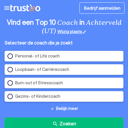
menu
Bedrijf aanmelden
Vind een Top 10
in
Coach
Achterveld
(UT)
Wijzig plaats
edit
Selecteer de coach die je zoekt
Personal- of Life coach
Loopbaan- of Carrièrecoach
Burn-out of Stresscoach
Gezins- of Kindercoach
Bekijk meer
add
Zoeken
search