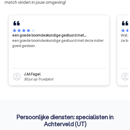
match vinden in jouw omgeving!
kwaliteit.
star
star
star
star
star
star
sta
een goede boomdeskundige gestuurd met…
Wat j
een goede boomdeskundige gestuurd met deze indier
ze be
goed gedaan.
J.M.Fagel
account_circle
account_circl
30 jul
op
Trustpilot
Persoonlijke diensten: specialisten in
Achterveld (UT)