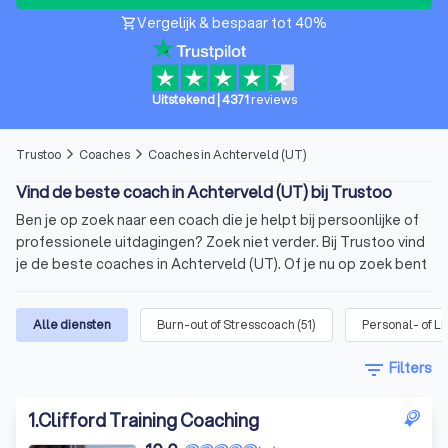
Vergelijk & bespaar tot 40%
shopping_cart
Uitstekend
|
4371
reviews
Trustoo
Coaches
Coaches in Achterveld (UT)
arrow_forward_ios
arrow_forward_ios
Vind de beste coach in Achterveld (UT) bij Trustoo
Ben je op zoek naar een coach die je helpt bij persoonlijke of
professionele uitdagingen? Zoek niet verder. Bij Trustoo vind
je de beste coaches in Achterveld (UT). Of je nu op zoek bent
naar een personal life coach of een business coach in
Achterveld (UT), bij ons ben je er zeker van dat je een
Alle diensten
Burn-out of Stresscoach
(
51
)
Personal- of Li
gekwalificeerde coach vindt die past bij jouw behoeften.
Vergelijk vandaag nog vier offertes van coaches in Achterveld
filter_list
Filters
(UT) via Trustoo en kies de beste coach voor jou.
Trustoo heeft de top 10 beste coaches in Achterveld (UT)
1
.
Clifford Training Coaching
voor je op een rij gezet. Deze coaches hebben een
gemiddelde Trustoo Score van 8.8 op basis van 1000+