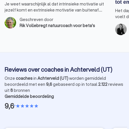
tot e
Je weet waarschijnlijk al dat intrinsieke motivatie uit
jezelf komt en extrinsieke motivatie van buitenaf.
Het dag
Wanneer je extrinsiek gemotiveerd bent, doe je iets
voelt d
Geschreven door
omdat het moet, omdat je ervoor betaald wordt of
eisen o
Rik Vollebregt natuurcoach voor beta's
soms zelfs om een straf te ontlopen. Wanneer je
energie
intrinsiek gemotiveerd bent, doe je iets omdat je het
soms l
zelf wilt. Je haalt er veel plezier, energie en
vast te
voldoening uit. Extrinsieke motivatie kan werken,
te krij
zeker in het begin van een proces, maar op de lange
welke m
termijn komen intrinsiek gemotiveerde mensen een
veerkra
stuk verder en hebben een grotere kans om hun doel
zodat 
Reviews over coaches in Achterveld (UT)
te behalen.
met jez
leer je
Onze
coaches
in
Achterveld (UT)
worden gemiddeld
betere
beoordeeld met een
9,6
gebaseerd op in totaal
2.122
reviews
uit
8
bronnen
Gemiddelde beoordeling
9,6
•
star
star
star
star
star