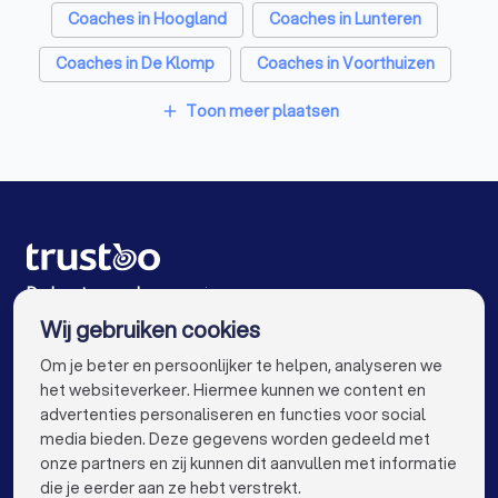
Personal trainers in Achterveld (UT)
Coaches in Hoogland
Coaches in Lunteren
Diëtisten in Achterveld (UT)
Coaches in De Klomp
Coaches in Voorthuizen
Coaches in Amsterdam
Coaches in Rotterdam
Toon meer plaatsen
add
Coaches in Den Haag
Coaches in Utrecht
Coaches in Eindhoven
Coaches in Tilburg
Coaches in Groningen
Coaches in Almere
Coaches in Breda
Coaches in Nijmegen
De beste coaches voor jou
Wij gebruiken cookies
Coaches in Enschede
Coaches in Haarlem
info@trustoo.nl
Om je beter en persoonlijker te helpen, analyseren we
Coaches in Arnhem
Coaches in Apeldoorn
het websiteverkeer. Hiermee kunnen we content en
advertenties personaliseren en functies voor social
Coaches in Den Bosch
Coaches in Maastricht
media bieden. Deze gegevens worden gedeeld met
onze partners en zij kunnen dit aanvullen met informatie
Coaches in Leiden
Coaches in Dordrecht
keyboard_arrow_down
VOOR PARTICULIEREN
die je eerder aan ze hebt verstrekt.