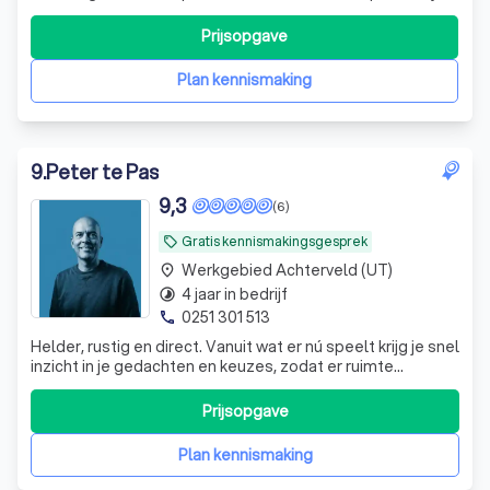
ons in de praktijk kan je terecht met onder andere een
burn out, angststoornis, verslaving, eetstoornis, re-
Prijsopgave
integratie of omdat je niet lekker in je vel zit. Eigenlijk kan
iedereen bij ons te
Plan kennismaking
9
.
Peter te Pas
9,3
(6)
Gratis kennismakingsgesprek
local_offer
Werkgebied Achterveld (UT)
place
4 jaar in bedrijf
timelapse
0251 301 513
phone
Helder, rustig en direct. Vanuit wat er nú speelt krijg je snel
inzicht in je gedachten en keuzes, zodat er ruimte
ontstaat voor stappen die bij je passen.
Prijsopgave
Plan kennismaking