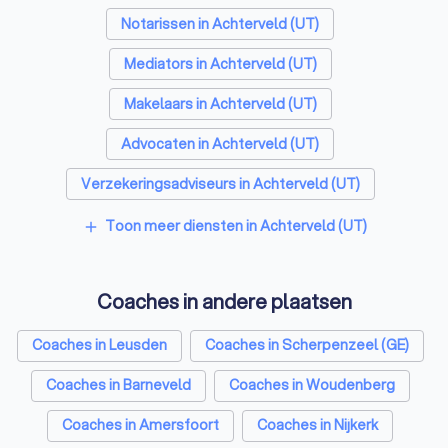
Notarissen in Achterveld (UT)
Mediators in Achterveld (UT)
Makelaars in Achterveld (UT)
Advocaten in Achterveld (UT)
Verzekeringsadviseurs in Achterveld (UT)
Financieel adviseurs in Achterveld (UT)
Toon meer diensten in Achterveld (UT)
add
Rijscholen in Achterveld (UT)
Coaches in andere plaatsen
Relatietherapeuten in Achterveld (UT)
Psychologen in Achterveld (UT)
Coaches in Leusden
Coaches in Scherpenzeel (GE)
Belastingadviseurs in Achterveld (UT)
Coaches in Barneveld
Coaches in Woudenberg
Hypotheekadviseurs in Achterveld (UT)
Coaches in Amersfoort
Coaches in Nijkerk