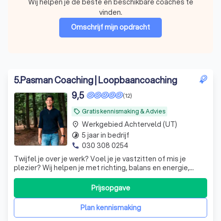
Wij helpen je de beste en beschikbare coaches te
vinden.
Omschrijf mijn opdracht
5
.
Pasman Coaching | Loopbaancoaching
9,5
(12)
Gratis kennismaking & Advies
local_offer
Werkgebied Achterveld (UT)
place
5 jaar in bedrijf
timelapse
030 308 0254
phone
Twijfel je over je werk? Voel je je vastzitten of mis je
plezier? Wij helpen je met richting, balans en energie,
zodat je loopbaan weer past bij wie je bent en wat je wilt.
Zodat werk energie geeft.
Prijsopgave
Plan kennismaking