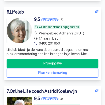
6
.
Lifelab
9,5
(19)
Gratis kennismakingsgesprek
local_offer
Werkgebied Achterveld (UT)
place
17 jaar in bedrijf
timelapse
0488 201 650
phone
Lifelab biedt je de kans duurzaam, diepgaand en met
plezier verandering aan kan brengen in je leven. Met
individuele coaching en training heb je de tools in handen
die je levenslang kunt gebruiken.
Prijsopgave
Plan kennismaking
7
.
Online Life coach Astrid Koelewijn
9,5
(12)