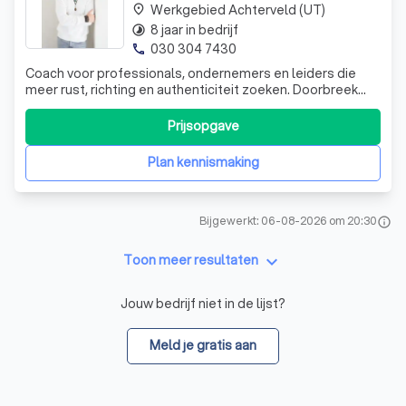
Werkgebied Achterveld (UT)
place
8 jaar in bedrijf
timelapse
030 304 7430
phone
Coach voor professionals, ondernemers en leiders die
meer rust, richting en authenticiteit zoeken. Doorbreek
patronen, ontcijfer je emoties en maak keuzes die écht bij
je passen.
Prijsopgave
Plan kennismaking
Bijgewerkt: 06-08-2026 om 20:30
info
keyboard_arrow_down
Toon meer resultaten
Jouw bedrijf niet in de lijst?
Meld je gratis aan