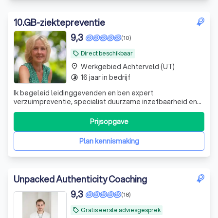
10
.
GB-ziektepreventie
9,3
(10)
Direct beschikbaar
local_offer
Werkgebied Achterveld (UT)
place
16 jaar in bedrijf
timelapse
Ik begeleid leidinggevenden en ben expert
verzuimpreventie, specialist duurzame inzetbaarheid en
trainer effectieve verzuimgesprekken. Ik help je bij de kern
te komen van wat er speelt en nodig is.
Prijsopgave
Plan kennismaking
Unpacked Authenticity Coaching
9,3
(18)
Gratis eerste adviesgesprek
local_offer