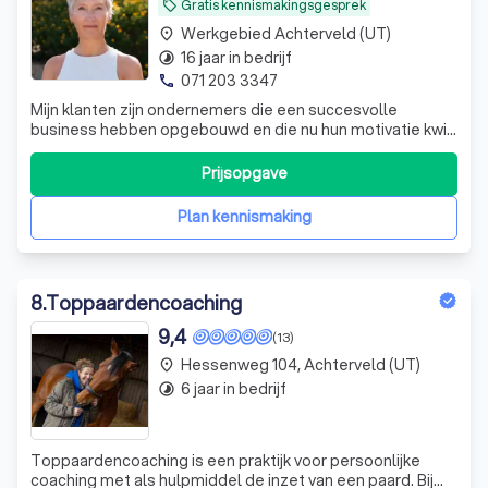
Gratis kennismakingsgesprek
local_offer
Werkgebied Achterveld (UT)
place
16 jaar in bedrijf
timelapse
071 203 3347
phone
Mijn klanten zijn ondernemers die een succesvolle
business hebben opgebouwd en die nu hun motivatie kwijt
zijn of het gaat niet zoals ze zouden willen, thuis of binnen
hun onderneming.
Prijsopgave
Plan kennismaking
8
.
Toppaardencoaching
9,4
(13)
Hessenweg 104, Achterveld (UT)
place
6 jaar in bedrijf
timelapse
Toppaardencoaching is een praktijk voor persoonlijke
coaching met als hulpmiddel de inzet van een paard. Bij