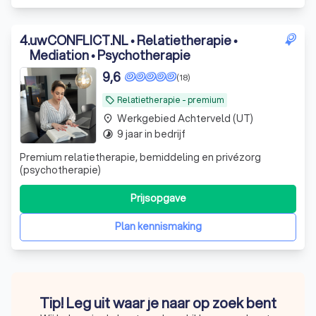
4
.
uwCONFLICT.NL • Relatietherapie •
Mediation • Psychotherapie
9,6
(18)
Relatietherapie - premium
local_offer
Werkgebied Achterveld (UT)
place
9 jaar in bedrijf
timelapse
Premium relatietherapie, bemiddeling en privézorg
(psychotherapie)
Prijsopgave
Plan kennismaking
Tip! Leg uit waar je naar op zoek bent