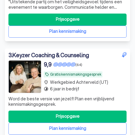
"
Uitstekende partij om het veiligheidsgevoel tijdens een
evenement te waarborgen. Communicatie helder en
duidelijk. Afspraken worden nagekomen. Zeer prettige
mensen die ook nog eens passend optreden bij een
Prijsopgave
dreigend incident en ervoor zorgen dat er niets gebeurd.
Top dus.
"
Plan kennismaking
3
.
Keyzer Coaching & Counseling
9,9
(64)
Gratis kennismakingsgesprek
local_offer
Werkgebied Achterveld (UT)
place
6 jaar in bedrijf
timelapse
Word de beste versie van jezelf! Plan een vrijblijvend
kennismakingsgesprek.
Prijsopgave
Plan kennismaking