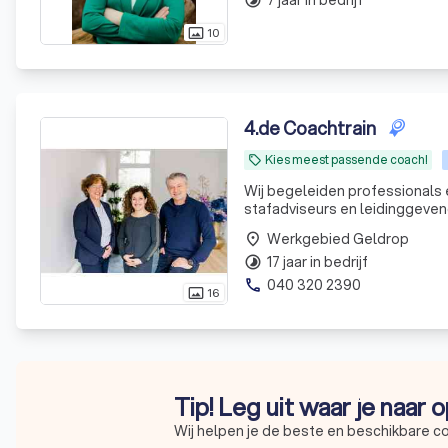
10
photo_size_select_actual
4
.
de Coachtrain
Kies meest passende coach!
local_offer
Wij begeleiden professionals 
stafadviseurs en leidinggevenden die hun volgende (loopbaan) stap willen zetten of meer balans willen
ervaren. In welke branc
Werkgebied Geldrop
place
17 jaar in bedrijf
timelapse
040 320 2390
phone
16
photo_size_select_actual
Tip! Leg uit waar je naar 
Wij helpen je de beste en beschikbare c