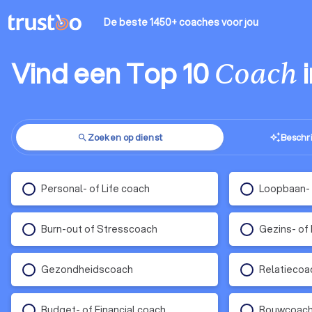
De beste 1450+ coaches
voor jou
Vind een Top 10
Coach
Zoeken op dienst
Beschri
auto_awesome
search
Personal- of Life coach
Loopbaan- 
Burn-out of Stresscoach
Gezins- of
Gezondheidscoach
Relatiecoa
Budget- of Financial coach
Rouwcoac