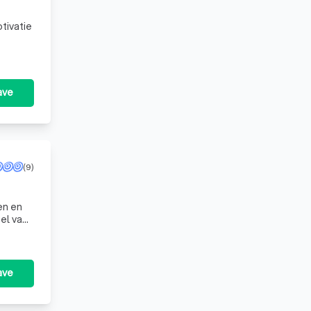
tivatie
ave
(9)
en en
tel van
ave