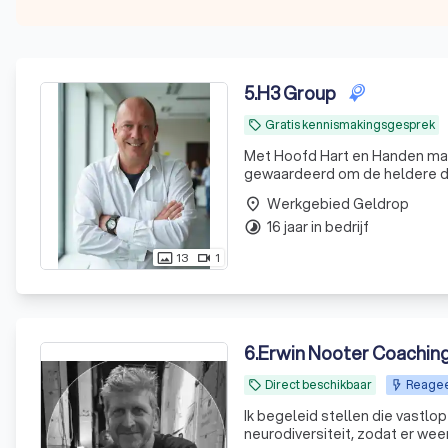
5
.
H3 Group
Gratis kennismakingsgesprek
local_offer
Met Hoofd Hart en Handen maken
g
Werkgebied Geldrop
place
16 jaar in bedrijf
timelapse
13
1
photo_size_select_actual
videocam
6
.
Erwin Nooter Coachin
Direct beschikbaar
Reageer
local_offer
Ik begeleid stellen die vastlo
neurodiversiteit, zodat er weer