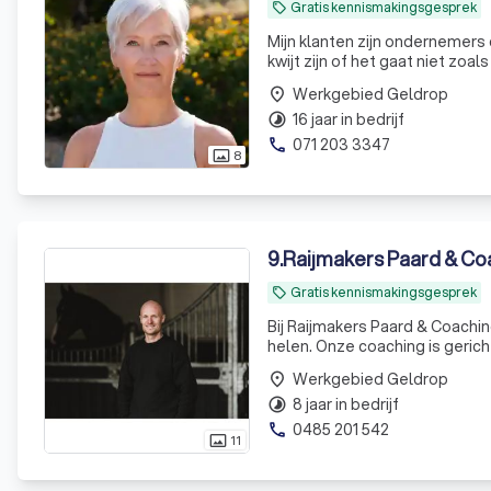
Gratis kennismakingsgesprek
local_offer
Mijn klanten zijn ondernemer
kwijt zijn of het gaat niet zoa
Werkgebied Geldrop
place
16 jaar in bedrijf
timelapse
071 203 3347
phone
8
photo_size_select_actual
9
.
Raijmakers Paard & Co
Gratis kennismakingsgesprek
local_offer
Bij Raijmakers Paard & Coachi
helen. Onze coaching is gericht
verslaving, of ondersteuning b
Werkgebied Geldrop
place
8 jaar in bedrijf
timelapse
0485 201 542
phone
11
photo_size_select_actual