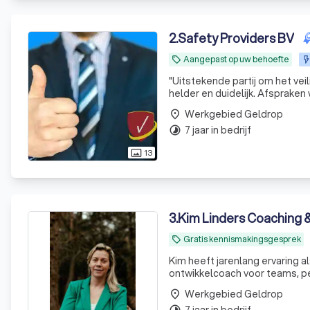
2
.
Safety Providers BV
Aangepast op uw behoefte
local_offer
"
Uitstekende partij om het ve
helder en duidelijk. Afsprak
optreden bij een dreigend inci
Werkgebied Geldrop
place
7 jaar in bedrijf
timelapse
13
photo_size_select_actual
3
.
Kim Linders Coaching &
Gratis kennismakingsgesprek
local_offer
Kim heeft jarenlang ervaring als 
ontwikkelcoach voor teams, pe
Werkgebied Geldrop
place
7 jaar in bedrijf
timelapse