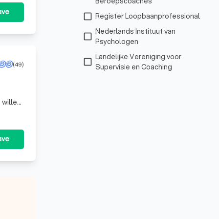
Beroepscoaches
ave
check_box_outline_blank
Register Loopbaanprofessional
Nederlands Instituut van
check_box_outline_blank
Psychologen
Landelijke Vereniging voor
check_box_outline_blank
(49)
Supervisie en Coaching
ee
ave