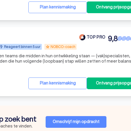
Plan kennismaking
Ontvang prijsopg
9,8
TOP PRO
Reageert binnen 5 uur
NOBCO-coach
grade
en teams die midden in hun ontwikkeling staan — (vak)specialisten,
he je ook werkt of wil gaan werken, we helpen je ruimte te creëren voor m
Plan kennismaking
Ontvang prijsopg
op zoek bent
Omschrijf mijn opdracht
oaches te vinden.