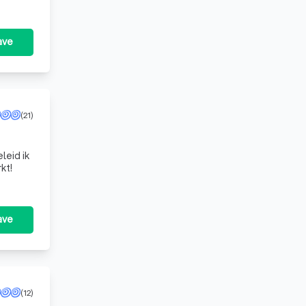
ave
(21)
leid ik
kt!
ave
(12)