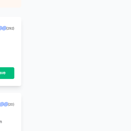
(292)
ave
(20)
en