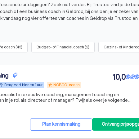
ofessionele uitdagingen? Zoek niet verder. Bij Trustoo vind je de be
coach of een business coach in Geldrop, bij ons ben je er zeker van
jk vandaag nog vier offertes van coaches in Geldrop via Trustoo en 
en rij gezet. Deze coaches hebben een gemiddelde Trustoo Score v
ife coach
(
45
)
Budget- of Financial coach
(
2
)
Gezins- of Kinderc
hing
10,0
Reageert binnen 1 uur
NOBCO-coach
grade
too
 specialist in executive coaching, management coaching en
aining & Coaching werk je met Dave Clifford, executive en loopbaan
Plan kennismaking
Ontvang prijsopg