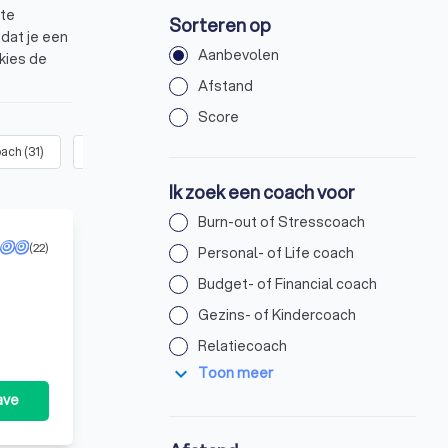
ste
Sorteren op
 dat je een
Aanbevolen
kies de
Afstand
an 8.8 op
Score
oach
(
31
)
Relatiecoach
(
23
)
Gezondheidscoach
(
28
)
Rou
Ik zoek een coach voor
Burn-out of Stresscoach
(22)
Personal- of Life coach
Budget- of Financial coach
Gezins- of Kindercoach
coach
Relatiecoach
expand_more
Toon meer
ave