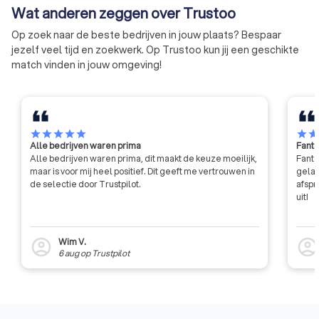
Wat anderen zeggen over Trustoo
Kwaliteit, Klachten en Geschillen
ingeschreven die v
Zorg).
Kwaliteitscode voo
Op zoek naar de beste bedrijven in jouw plaats? Bespaar
jezelf veel tijd en zoekwerk. Op Trustoo kun jij een geschikte
match vinden in jouw omgeving!
star
star
star
star
star
star
sta
Alle bedrijven waren prima
Fanta
Alle bedrijven waren prima, dit maakt de keuze moeilijk,
Fanta
maar is voor mij heel positief. Dit geeft me vertrouwen in
gelat
de selectie door Trustpilot.
afspr
uit!
Wim V.
account_circle
account_circl
6 aug
op
Trustpilot