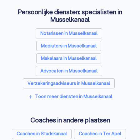
Persoonlijke diensten: specialisten in
Musselkanaal
Notarissen in Musselkanaal
Mediators in Musselkanaal
Makelaars in Musselkanaal
Advocaten in Musselkanaal
Verzekeringsadviseurs in Musselkanaal
Financieel adviseurs in Musselkanaal
Toon meer diensten in Musselkanaal
add
Rijscholen in Musselkanaal
Coaches in andere plaatsen
Relatietherapeuten in Musselkanaal
Psychologen in Musselkanaal
Coaches in Stadskanaal
Coaches in Ter Apel