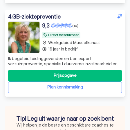
4
.
GB-ziektepreventie
9,3
(10)
Direct beschikbaar
local_offer
Werkgebied Musselkanaal
place
16 jaar in bedrijf
timelapse
Ik begeleid leidinggevenden en ben expert
verzuimpreventie, specialist duurzame inzetbaarheid en
trainer effectieve verzuimgesprekken. Ik help je bij de kern
te komen van wat er speelt en nodig is.
Prijsopgave
Plan kennismaking
Tip! Leg uit waar je naar op zoek bent
Wij helpen je de beste en beschikbare coaches te