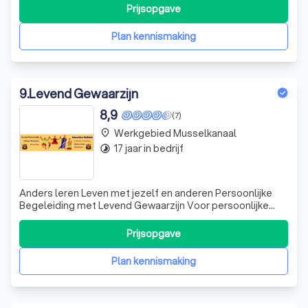
burn-out of simpelweg behoefte hebt aan begeleiding,
Prijsopgave
samen ontdekken we jouw unieke mogelijkheden om
oplossingen te vinden. M
Plan kennismaking
9
.
Levend Gewaarzijn
8,9
(7)
Werkgebied Musselkanaal
place
17 jaar in bedrijf
timelapse
Anders leren Leven met jezelf en anderen Persoonlijke
Begeleiding met Levend Gewaarzijn Voor persoonlijke
begeleiding hoef je geen workshop te hebben gedaan. Dit
kan persoonlijk bij mij aan huis, via de webcam of telefoon.
Prijsopgave
Ook is het mogelijk om op verzoek een lange wandeling te
maken in de natuur
Plan kennismaking