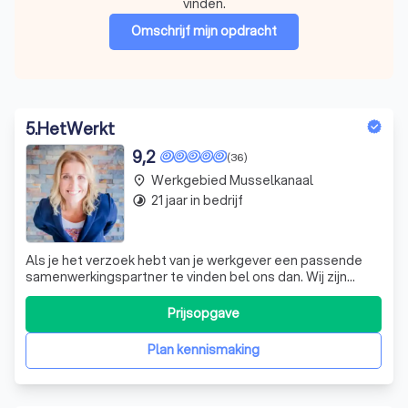
vinden.
Omschrijf mijn opdracht
5
.
HetWerkt
9,2
(36)
Werkgebied Musselkanaal
place
21 jaar in bedrijf
timelapse
Als je het verzoek hebt van je werkgever een passende
samenwerkingspartner te vinden bel ons dan. Wij zijn
alleen bedrijfstrainers en coaches dus s.v.p. geen
particulieren aanvragen :-)
Prijsopgave
Plan kennismaking