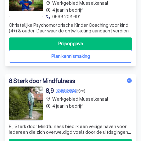
Werkgebied Musselkanaal
place
4 jaar in bedrijf
timelapse
0598 203 691
phone
Christelijke Psychomotorische Kinder Coaching voor kind
(4+) & ouder. Daar waar de ontwikkeling aandacht verdient.
Jullie gezin in balans! Low budget, laagdrempelig & zo kort
als mogelijk.
Prijsopgave
Plan kennismaking
8
.
Sterk door Mindfulness
8,9
(28)
Werkgebied Musselkanaal
place
4 jaar in bedrijf
timelapse
Bij Sterk door Mindfulness bied ik een veilige haven voor
iedereen die zich overweldigd voelt door de uitdagingen
van het leven. Of je nu vastloopt in je doelen, worstelt met