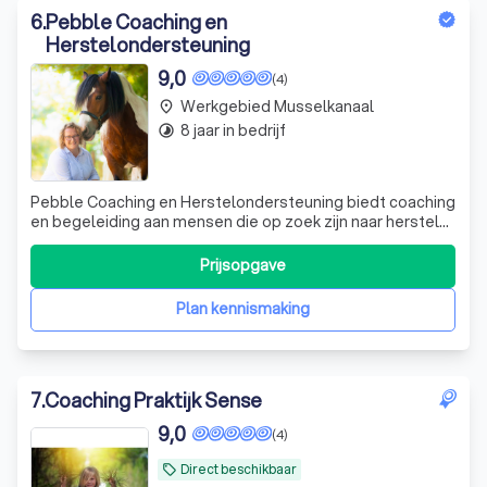
6
.
Pebble Coaching en
Herstelondersteuning
9,0
(4)
Werkgebied Musselkanaal
place
8 jaar in bedrijf
timelapse
Pebble Coaching en Herstelondersteuning biedt coaching
en begeleiding aan mensen die op zoek zijn naar herstel
en persoonlijke ontwikkeling. Wij geloven dat iedereen het
potentieel heeft om zichzelf verder te ontplooien, zelfs
Prijsopgave
na periodes van stress, trauma of enorme overtuigingen.
Door middel van c
Plan kennismaking
7
.
Coaching Praktijk Sense
9,0
(4)
Direct beschikbaar
local_offer