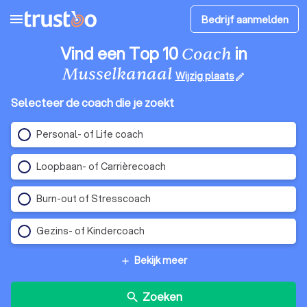
menu
Bedrijf aanmelden
Vind een Top 10
in
Coach
Musselkanaal
Wijzig plaats
edit
Selecteer de coach die je zoekt
Personal- of Life coach
Loopbaan- of Carrièrecoach
Burn-out of Stresscoach
Gezins- of Kindercoach
Bekijk meer
add
Zoeken
search