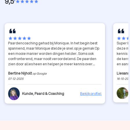
9,5
•
star
star
star
star
star
star
star
star
star
star
star
star
sta
Paardencoaching gehad bij Monique. In het begin best
Super bl
spannend, maar Monique stelde je snel op je gemak Op
deze ma
een mooie manier worden dingen helder. Soms ook
kennis 
confronterend, maar nooit veroordelend. De paarden
de kern
zien door alles heen en helpen je meer kennis over
en aansl
jezelf te krijgen.
kundig,
Bertine Nijholt
Liesann
op Google
Hier he
07-12-2025
16-10-20
Kunde, Paard & Coaching
Bekijk profiel