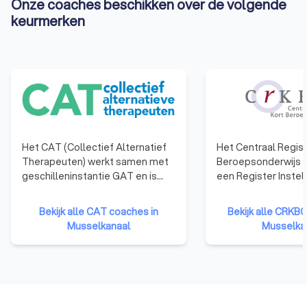
Onze coaches beschikken over de volgende
keurmerken
Het CAT (Collectief Alternatief
Het Centraal Regist
Therapeuten) werkt samen met
Beroepsonderwijs b
geschilleninstantie GAT en is
een Register Instel
erkent door de Minister van
Register Docenten. 
Volksgezondheid, Welzijn &
Register Instelling
Bekijk alle CAT coaches in
Bekijk alle CRKB
Sport. Coaches aangesloten bij
onderwijsinstelling
Musselkanaal
Musselka
het CAT voldoen aan alle
ingeschreven die v
kwaliteitseisen die gesteld
Kwaliteitscode voo
worden aan een alternatief
Opleidingsinstellin
behandelaar, therapeut of coach.
Beroepsonderwijs. I
Daarnaast voldoen ze aan de
Register Docenten
eisen van de WKKGZ (Wet
zelfstandig werke