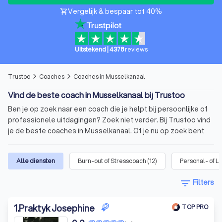
Vergelijk & bespaar tot 40%
shopping_cart
Uitstekend
|
4378
reviews
Trustoo
Coaches
Coaches in Musselkanaal
arrow_forward_ios
arrow_forward_ios
Vind de beste coach in Musselkanaal bij Trustoo
Ben je op zoek naar een coach die je helpt bij persoonlijke of
professionele uitdagingen? Zoek niet verder. Bij Trustoo vind
je de beste coaches in Musselkanaal. Of je nu op zoek bent
naar een personal life coach of een business coach in
Musselkanaal, bij ons ben je er zeker van dat je een
Alle diensten
Burn-out of Stresscoach
(
12
)
Personal- of L
gekwalificeerde coach vindt die past bij jouw behoeften.
Vergelijk vandaag nog vier offertes van coaches in
filter_list
Filters
Musselkanaal via Trustoo en kies de beste coach voor jou.
Trustoo heeft de top 10 beste coaches in Musselkanaal voor
1
.
Praktyk Josephine
je op een rij gezet. Deze coaches hebben een gemiddelde
TOP PRO
Trustoo Score van 8.8 op basis van 1000+ reviews.