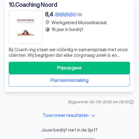
10
.
Coaching Noord
8,4
(5)
Werkgebied Musselkanaal
place
16 jaar in bedrijf
timelapse
Bij Coach-ing staan we volledig in samenspraak met onze
cliënten. Wij begrijpen dat elke zorgvraag uniek is en
daarom schakelen we, indien nodig, zorgaanbieders in
diverse richtingen in om de best mogelijke ondersteuning
Prijsopgave
te bieden. Onze expertise ligt in het omgaan met het hele
autistische spectrum,
Plan kennismaking
Bijgewerkt: 06-08-2026 om 08:30
info
keyboard_arrow_down
Toon meer resultaten
Jouw bedrijf niet in de lijst?