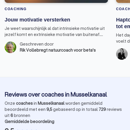
COACHING
COACH
Jouw motivatie versterken
Hapto
tot e
Je weet waarschijnlijk al dat intrinsieke motivatie uit
jezelf komt en extrinsieke motivatie van buitenaf.
Het dag
Wanneer je extrinsiek gemotiveerd bent, doe je iets
voelt d
Geschreven door
omdat het moet, omdat je ervoor betaald wordt of
eisen o
Rik Vollebregt natuurcoach voor beta's
soms zelfs om een straf te ontlopen. Wanneer je
energie
intrinsiek gemotiveerd bent, doe je iets omdat je het
soms l
zelf wilt. Je haalt er veel plezier, energie en
vast te
voldoening uit. Extrinsieke motivatie kan werken,
te krij
zeker in het begin van een proces, maar op de lange
welke m
termijn komen intrinsiek gemotiveerde mensen een
veerkra
stuk verder en hebben een grotere kans om hun doel
zodat 
Reviews over coaches in Musselkanaal
te behalen.
met jez
leer je
Onze
coaches
in
Musselkanaal
worden gemiddeld
betere
beoordeeld met een
9,5
gebaseerd op in totaal
729
reviews
uit
6
bronnen
Gemiddelde beoordeling