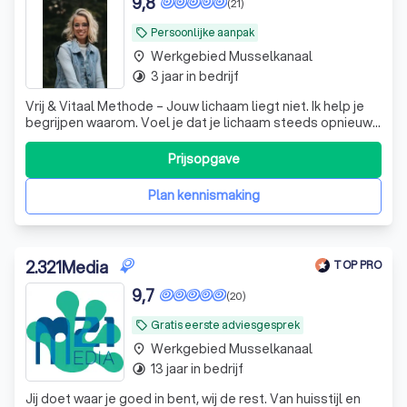
9,8
(21)
Wat is coaching?
Persoonlijke aanpak
local_offer
Waarom een professionele coach in
Werkgebied Musselkanaal
place
Musselkanaal?
3 jaar in bedrijf
timelapse
Welke soorten coaching zijn er in
Vrij & Vitaal Methode – Jouw lichaam liegt niet. Ik help je
begrijpen waarom. Voel je dat je lichaam steeds opnieuw
Musselkanaal?
signalen afgeeft, maar lijkt niemand de echte oorzaak te
vinden? Dan is het tijd om niet alleen naar de klacht te
Tarieven van coaching in Musselkanaal
Prijsopgave
kijken, maar naar het lichaam als geheel. Met de **Vrij &
Vitaal Met
Ontdek de beste coaches in Musselkanaal
Plan kennismaking
met Trustoo
2
.
321Media
TOP PRO
9,7
(20)
Gratis eerste adviesgesprek
local_offer
Werkgebied Musselkanaal
place
13 jaar in bedrijf
timelapse
Jij doet waar je goed in bent, wij de rest. Van huisstijl en