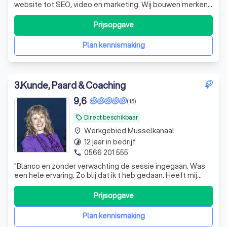
website tot SEO, video en marketing. Wij bouwen merken,
nemen ruis weg en brengen focus. Wij zijn jouw
merkafdeling on demand.
Prijsopgave
Plan kennismaking
3
.
Kunde, Paard & Coaching
9,6
(15)
Direct beschikbaar
local_offer
Werkgebied Musselkanaal
place
12 jaar in bedrijf
timelapse
0566 201 555
phone
"
Blanco en zonder verwachting de sessie ingegaan. Was
een hele ervaring. Zo blij dat ik t heb gedaan. Heeft mij
zeer zeker geholpen met n stuk rouwverwerking.
Nogmaals mijn dank hiervoor. Ina Weijkamp
"
Prijsopgave
Plan kennismaking