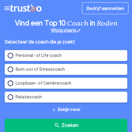
menu
Bedrijf aanmelden
Vind een Top 10
in
Coach
Roden
Wijzig plaats
edit
Selecteer de coach die je zoekt
Personal- of Life coach
Burn-out of Stresscoach
Loopbaan- of Carrièrecoach
Relatiecoach
Bekijk meer
add
Zoeken
search