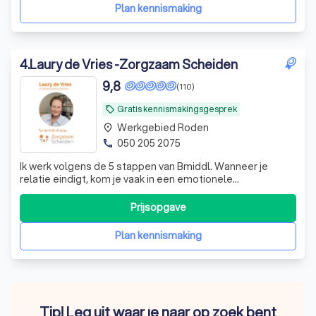
Plan kennismaking
4
.
Laury de Vries -Zorgzaam Scheiden
9,8
(110)
Gratis kennismakingsgesprek
local_offer
Werkgebied Roden
place
050 205 2075
phone
Ik werk volgens de 5 stappen van Bmiddl. Wanneer je
relatie eindigt, kom je vaak in een emotionele
rollercoaster. Ik breng samen met jullie in kaart wat er
allemaal moet worden geregeld. Welke beslissingen
Prijsopgave
moeten er bijvoorbeeld genomen worden ten aanzien van
het huis? Hoe gaat het straks met de kin
Plan kennismaking
Tip! Leg uit waar je naar op zoek bent