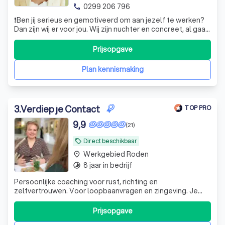
0299 206 796
phone
❗️Ben jij serieus en gemotiveerd om aan jezelf te werken?
Dan zijn wij er voor jou. Wij zijn nuchter en concreet, al gaan
we het wel over gevoel hebben. Onze aanpak is exclusief
en toekomstgericht.
Prijsopgave
Plan kennismaking
3
.
Verdiep je Contact
TOP PRO
9,9
(21)
Direct beschikbaar
local_offer
Werkgebied Roden
place
8 jaar in bedrijf
timelapse
Persoonlijke coaching voor rust, richting en
zelfvertrouwen. Voor loopbaanvragen en zingeving. Je
voelt je gezien, krijgt helder inzicht en gaat bemoedigd en
met nieuwe energie verder.
Prijsopgave