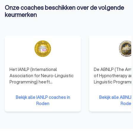
Onze coaches beschikken over de volgende
keurmerken
Het IANLP (International
De ABNLP (The Ame
Association for Neuro-Linguistic
of Hypnotherapy a
Programming) heeft
Linguistic Programm
verschillende 'gouden
grootste internatio
standaarden' opgesteld voor
organisatie betref
Bekijk alle IANLP coaches in
Bekijk alle ABNL
NLP training. Deze zorgen voor
lidmaatschap en de
Roden
Rode
professionaliteit en kwaliteit bij
betekent dat je zek
de uitvoering van de NLP training.
coaching of begelei
Er wordt voortdurend bekeken of
van een hoge stand
de coaches en therapeuten aan
certificaat van ABN
de gouden standaarden voldoen.
internationaal erke