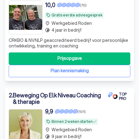
Wat is coaching?
10,0
(70)
Waarom een professionele coach in
Gratis eerste adviesgesprek
local_offer
Roden?
Werkgebied Roden
place
4 jaar in bedrijf
timelapse
Welke soorten coaching zijn er in Roden?
CRKBO & NVNLP geaccrediteerd bedrijf voor persoonlijke
Tarieven van coaching in Roden
ontwikkeling, training en coaching
Ontdek de beste coaches in Roden met
Prijsopgave
Trustoo
Plan kennismaking
2
.
Beweging Op Elk Niveau Coaching
TOP
PRO
& therapie
9,9
(101)
Binnen 2 weken starten ✅
local_offer
Werkgebied Roden
place
9 jaar in bedrijf
timelapse