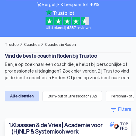
Vergelijk & bespaar tot 40%
shopping_cart
Uitstekend
|
4367
reviews
Trustoo
Coaches
Coaches in Roden
arrow_forward_ios
arrow_forward_ios
Vind de beste coach in Roden bij Trustoo
Ben je op zoek naar een coach die je helpt bij persoonlijke of
professionele uitdagingen? Zoek niet verder. Bij Trustoo vind
je de beste coaches in Roden. Of je nu op zoek bent naar een
personal life coach of een business coach in Roden, bij ons
ben je er zeker van dat je een gekwalificeerde coach vindt die
Alle diensten
Burn-out of Stresscoach
(
32
)
Personal- of L
past bij jouw behoeften. Vergelijk vandaag nog vier offertes
van coaches in Roden via Trustoo en kies de beste coach voor
filter_list
Filters
jou.
Trustoo heeft de top 10 beste coaches in Roden voor je op
1
.
Klaassen & de Vries | Academie voor
een rij gezet. Deze coaches hebben een gemiddelde Trustoo
TOP
PRO
(H)NLP & Systemisch werk
Score van 8.8 op basis van 1000+ reviews.