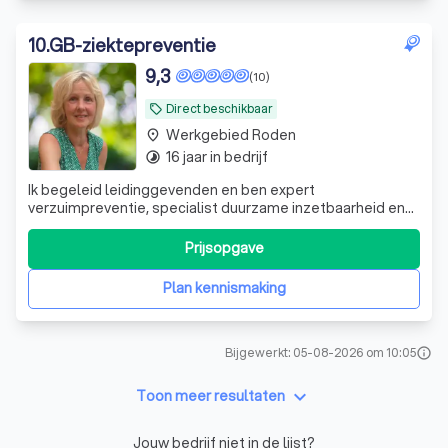
10
.
GB-ziektepreventie
9,3
(10)
Direct beschikbaar
local_offer
Werkgebied Roden
place
16 jaar in bedrijf
timelapse
Ik begeleid leidinggevenden en ben expert
verzuimpreventie, specialist duurzame inzetbaarheid en
trainer effectieve verzuimgesprekken. Ik help je bij de kern
te komen van wat er speelt en nodig is.
Prijsopgave
Plan kennismaking
Bijgewerkt: 05-08-2026 om 10:05
info
keyboard_arrow_down
Toon meer resultaten
Jouw bedrijf niet in de lijst?