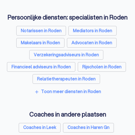
Persoonlijke diensten: specialisten in Roden
Notarissen in Roden
Mediators in Roden
Makelaars in Roden
Advocaten in Roden
Verzekeringsadviseurs in Roden
Financieel adviseurs in Roden
Rijscholen in Roden
Relatietherapeuten in Roden
Psychologen in Roden
Belastingadviseurs in Roden
Toon meer diensten in Roden
add
Hypotheekadviseurs in Roden
Coaches in andere plaatsen
Personal trainers in Roden
Diëtisten in Roden
Coaches in Leek
Coaches in Haren Gn