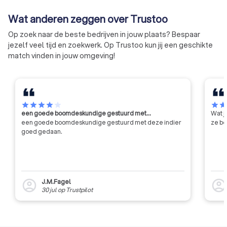
Daarnaast is het volgens de
Wat anderen zeggen over Trustoo
standaarden alleen toegestaan
om face-to-face training te
Op zoek naar de beste bedrijven in jouw plaats? Bespaar
faciliteren, om zo de kwaliteit van
jezelf veel tijd en zoekwerk. Op Trustoo kun jij een geschikte
de training te waarborgen.
match vinden in jouw omgeving!
star
star
star
star
star
star
sta
een goede boomdeskundige gestuurd met…
Wat j
een goede boomdeskundige gestuurd met deze indier
ze be
goed gedaan.
J.M.Fagel
account_circle
account_circl
30 jul
op
Trustpilot