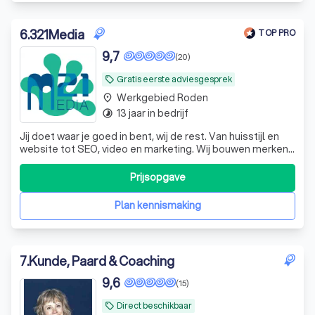
6
.
321Media
TOP PRO
9,7
(20)
Gratis eerste adviesgesprek
local_offer
Werkgebied Roden
place
13 jaar in bedrijf
timelapse
Jij doet waar je goed in bent, wij de rest. Van huisstijl en
website tot SEO, video en marketing. Wij bouwen merken,
nemen ruis weg en brengen focus. Wij zijn jouw
merkafdeling on demand.
Prijsopgave
Plan kennismaking
7
.
Kunde, Paard & Coaching
9,6
(15)
Direct beschikbaar
local_offer