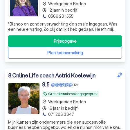
Werkgebied Roden
place
12 jaar in bedrijf
timelapse
0566 201 555
phone
"
Blanco en zonder verwachting de sessie ingegaan. Was
een hele ervaring. Zo blij dat ik t heb gedaan. Heeft mij
zeer zeker geholpen met n stuk rouwverwerking.
Nogmaals mijn dank hiervoor. Ina Weijkamp
"
Prijsopgave
Plan kennismaking
8
.
Online Life coach Astrid Koelewijn
9,5
(12)
Gratis kennismakingsgesprek
local_offer
Werkgebied Roden
place
16 jaar in bedrijf
timelapse
071 203 3347
phone
Mijn klanten zijn ondernemers die een succesvolle
business hebben opgebouwd en die nu hun motivatie kwijt