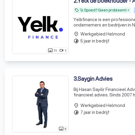
2
.
Yelk de boekhouder - A
🚀 Spoed? Geen probleem! ⚡
local_offer
Yelkfinance is een profession
ondernemers en bedrijven in N
Met onze expertise in financië
Werkgebied Helmond
place
5 jaar in bedrijf
timelapse
11
1
photo_size_select_actual
videocam
3
.
Saygin Advies
Bij Hasan Sayilir Financieel A
financieel advies. Sinds 2007 
persoonlijke aandacht en eerli
Werkgebied Helmond
place
7 jaar in bedrijf
timelapse
5
photo_size_select_actual