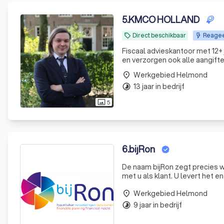
5
.
KMCO HOLLAND
Direct beschikbaar
Reageer
local_offer
Fiscaal advieskantoor met 12+ jaar ervaring. Wij werken m
en verzorgen ook alle aangiftes
Werkgebied Helmond
place
13 jaar in bedrijf
timelapse
5
photo_size_select_actual
6
.
bijRon
De naam bijRon zegt precies w
met u als klant. U levert het ene deel van de
specifieke wensen die u wilt re
Werkgebied Helmond
place
9 jaar in bedrijf
timelapse