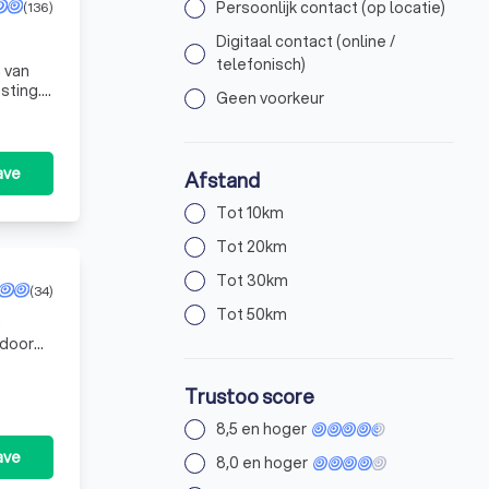
Persoonlijk contact (op locatie)
(136)
Digitaal contact (online /
telefonisch)
 van
sting.
Geen voorkeur
j
ave
Afstand
Tot 10km
Tot 20km
Tot 30km
(34)
Tot 50km
n
 door
Trustoo score
8,5 en hoger
ave
8,0 en hoger