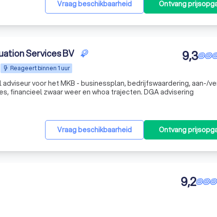
Vraag beschikbaarheid
Ontvang prijsopg
uation Services BV
9,3
Reageert binnen 1 uur
el adviseur voor het MKB - businessplan, bedrijfswaardering, aan-/v
es, financieel zwaar weer en whoa trajecten. DGA advisering
Vraag beschikbaarheid
Ontvang prijsopg
9,2