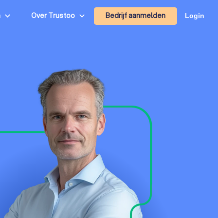
Bedrijf aanmelden
n
Over Trustoo
Login