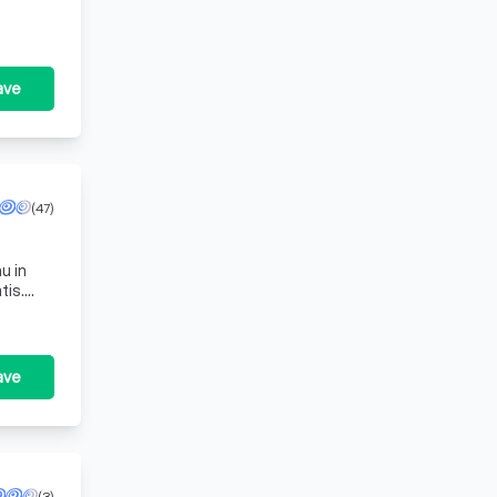
ave
(47)
u in
ave
(3)