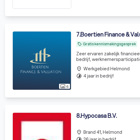
7
.
Boertien Finance & Val
Gratis kennismakingsgesprek
local_offer
Zeer ervaren zakelijk financie
bedrijf, werknemersparticipati
Werkgebied Helmond
place
4 jaar in bedrijf
timelapse
6
photo_size_select_actual
8
.
Hypocasa B.V.
Brand 41, Helmond
place
26 jaar in bedrijf
timelapse