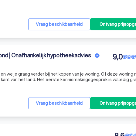
Vraag beschikbaarheid
Ontvang prijsopg
nd | Onafhankelijk hypotheekadvies
9,0
en we je graag verder bij het kopen van je woning. Of deze woning n
nnismakingsgesprek is volledig gratis.
j jou kunnen helpen, en beginnen we bij het schetsen van de mogeli
Vraag beschikbaarheid
Ontvang prijsopg
8,6