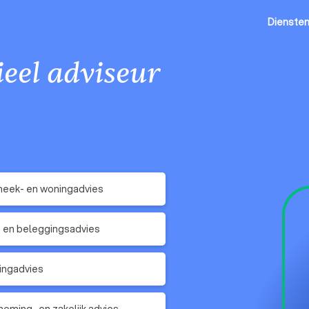
Dienste
eel adviseur
eek- en woningadvies
 en beleggingsadvies
ingadvies
eming- en zakelijk advies