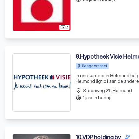
2
photo_size_select_actual
9
.
Hypotheek Visie Helmo
Reageert snel
In ons kantoor in Helmond help
Helmond ligt of aan de andere kant van het land. Het eerste ke
Hierin leggen we je uit hoe wi
Steenweg 21 , Helmond
place
1 jaar in bedrijf
timelapse
10
.
VDP holding bv