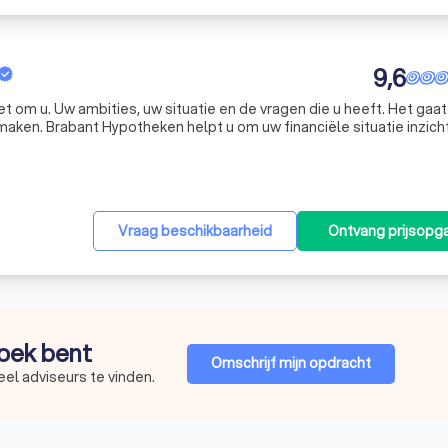
9,6
t om u. Uw ambities, uw situatie en de vragen die u heeft. Het gaa
aken. Brabant Hypotheken helpt u om uw financiële situatie inzichte
 om samen tot een oplossing te komen. Vanzelfsprekend staan betr
Vraag beschikbaarheid
Ontvang prijsopg
zoek bent
Omschrijf mijn opdracht
eel adviseurs te vinden.