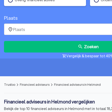
Plaats
place
Zoeken
search
Vergelijk & bespaar tot 40
shopping_cart
Trustoo
Financieel adviseurs
Financieel adviseurs in Helmond
arrow_forward_ios
arrow_forward_ios
Financieel adviseurs in Helmond vergelijken
Bekijk de top 10 financieel adviseurs in Helmond met in totaal 1