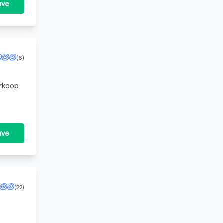
ave
(6)
erkoop
ave
(22)