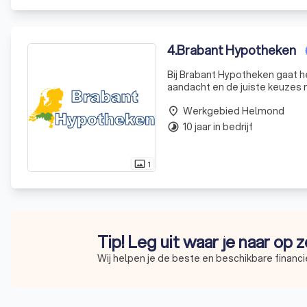
4
.
Brabant Hypotheken
Bij Brabant Hypotheken gaat he
aandacht en de juiste keuzes m
maken. Er is tijd en aandacht
Werkgebied Helmond
place
10 jaar in bedrijf
timelapse
1
photo_size_select_actual
Tip! Leg uit waar je naar op 
Wij helpen je de beste en beschikbare financi