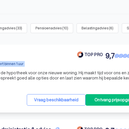
ingadvies
(
33
)
Pensioenadvies
(
10
)
Belastingadvies
(
6
)
S
9,7
TOP PRO
t binnen 1 uur
de hypotheek voor onze nieuwe woning. Hij maakt tijd voor ons en 
Bespreekt goed alle opties door en laat zien waarom hij bepaalde k
Vraag beschikbaarheid
Ontvang prijsopg