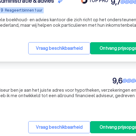
dministratie & advies
9,7
TOP PRO
Reageert binnen 1 uur
ele boekhoud- en advies kantoor die zich richt op het ondersteunen
ederland, maar wij helpen ook particulieren met hun inkomstenbela
le administratie, belastingadvies en bedrijfsoptimalisatie helpen wi
Vraag beschikbaarheid
Ontvang prijsopg
9,6
dviseur ben je aan het juiste adres voor hypotheken, verzekeringen e
heb ik me ontwikkeld tot een allround financieel adviseur, gedreven
jk advies. Mijn doel is om een langdurige relatie op te bouwen, waa
Vraag beschikbaarheid
Ontvang prijsopg