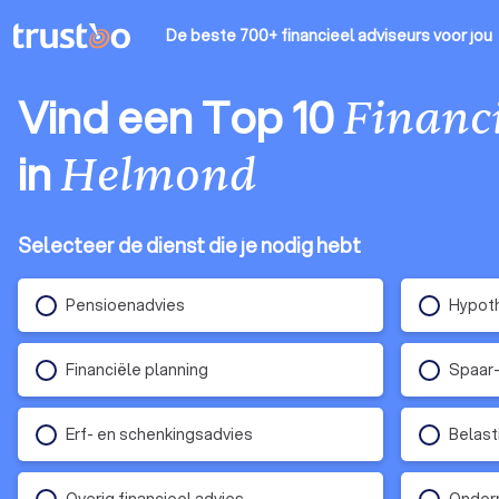
De beste 700+ financieel adviseurs
voor jou
Vind een Top 10
Financi
in
Helmond
Selecteer de dienst die je nodig hebt
Pensioenadvies
Hypoth
Financiële planning
Spaar-
Erf- en schenkingsadvies
Belast
Overig financieel advies
Ondern