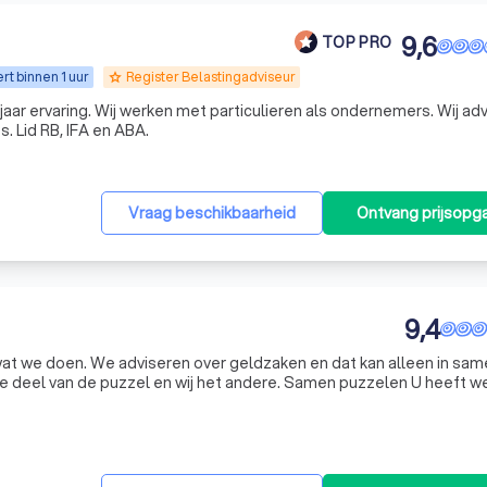
9,6
TOP PRO
t binnen 1 uur
Register Belastingadviseur
grade
et particulieren als ondernemers. Wij adviseren
. Lid RB, IFA en ABA.
Vraag beschikbaarheid
Ontvang prijsopg
9,4
at we doen. We adviseren over geldzaken en dat kan alleen in sa
 puzzel en wij het andere. Samen puzzelen U heeft wellicht
aliseren. Daarnaast loopt u liever geen risico’s die u met betaa