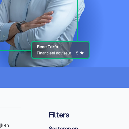
Filters
jk en
Sorteren op