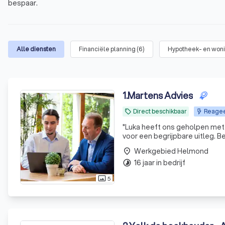
bespaar.
Alle diensten
Financiële planning
(
6
)
Hypotheek- en won
1
.
Martens Advies
Direct beschikbaar
Reageer
local_offer
"
Luka heeft ons geholpen met 
voor een begrijpbare uitleg. 
wel of niet zou adviseren.
"
Werkgebied Helmond
place
16 jaar in bedrijf
timelapse
5
photo_size_select_actual