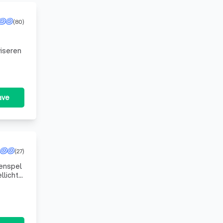
(80)
ave
(27)
menspel