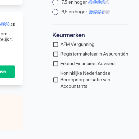
7,5 en hoger
6,5 en hoger
(21)
t om
Keurmerken
lijk te
check_box_outline_blank
AFM Vergunning
o
check_box_outline_blank
Registermakelaar in Assurantiën
check_box_outline_blank
Erkend Financieel Adviseur
ave
Koninklijke Nederlandse
check_box_outline_blank
Beroepsorganisatie van
Accountants