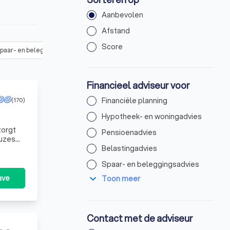
Aanbevolen
Afstand
Score
paar- en beleggingsadvies
(
11
)
Erf- en schenkingsadvies
(
9
)
On
Financieel adviseur voor
(170)
Financiële planning
Hypotheek- en woningadvies
zorgt
Pensioenadvies
euzes
Belastingadvies
Spaar- en beleggingsadvies
expand_more
ave
Toon meer
Contact met de adviseur