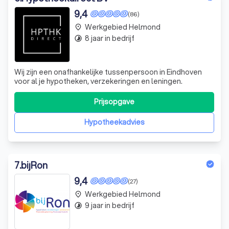
9,4
(86)
Werkgebied Helmond
place
8 jaar in bedrijf
timelapse
Wij zijn een onafhankelijke tussenpersoon in Eindhoven
voor al je hypotheken, verzekeringen en leningen.
Prijsopgave
Hypotheekadvies
7
.
bijRon
9,4
(27)
Werkgebied Helmond
place
9 jaar in bedrijf
timelapse