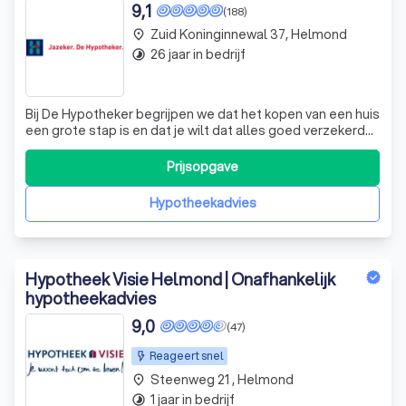
9,1
(188)
Zuid Koninginnewal 37, Helmond
place
26 jaar in bedrijf
timelapse
Bij De Hypotheker begrijpen we dat het kopen van een huis
een grote stap is en dat je wilt dat alles goed verzekerd
is. Daarom bieden we een uitgebreid scala aan
verzekeringen, waaronder opstal-, inboedel-,
Prijsopgave
aansprakelijkheids- en rechtsbijstandverzekeringen. Ons
All In Woonpakket is speciaal ontworp
Hypotheekadvies
Hypotheek Visie Helmond | Onafhankelijk
hypotheekadvies
9,0
(47)
Reageert snel
Steenweg 21 , Helmond
place
1 jaar in bedrijf
timelapse