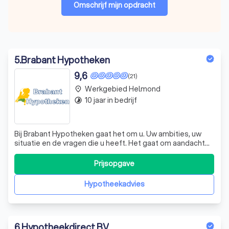
Omschrijf mijn opdracht
5
.
Brabant Hypotheken
9,6
(21)
Werkgebied Helmond
place
10 jaar in bedrijf
timelapse
Bij Brabant Hypotheken gaat het om u. Uw ambities, uw
situatie en de vragen die u heeft. Het gaat om aandacht
en de juiste keuzes maken. Brabant Hypotheken helpt u
om uw financiële situatie inzichtelijk te maken. Er is tijd en
Prijsopgave
aandacht om samen tot een oplossing te komen.
Vanzelfsprekend staan betro
Hypotheekadvies
6
.
Hypotheekdirect BV