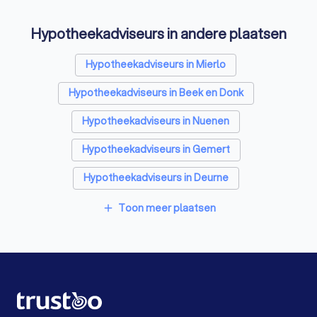
Psychologen in Helmond
Hypotheekadviseurs in andere plaatsen
Belastingadviseurs in Helmond
Personal trainers in Helmond
Diëtisten in Helmond
Hypotheekadviseurs in Mierlo
Hypotheekadviseurs in Beek en Donk
Hypotheekadviseurs in Nuenen
Hypotheekadviseurs in Gemert
Hypotheekadviseurs in Deurne
Hypotheekadviseurs in Geldrop
Toon meer plaatsen
add
Hypotheekadviseurs in Asten
Hypotheekadviseurs in Someren
Hypotheekadviseurs in Heeze