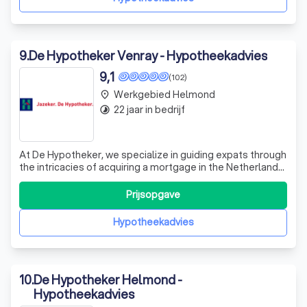
9
.
De Hypotheker Venray - Hypotheekadvies
9,1
(102)
Werkgebied Helmond
place
22 jaar in bedrijf
timelapse
At De Hypotheker, we specialize in guiding expats through
the intricacies of acquiring a mortgage in the Netherlands.
Whether you're already employed here or planning to be,
we're here to illuminate the path to homeownership. Our
Prijsopgave
expertise encompasses the rules for expat home buying,
current mortgag
Hypotheekadvies
10
.
De Hypotheker Helmond -
Hypotheekadvies