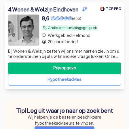
4
.
Wonen & Welzijn Eindhoven
TOP PRO
9,6
(600)
Gratis kennismakingsgesprek
local_offer
Werkgebied Helmond
place
20 jaar in bedrijf
timelapse
Bij Wonen & Welzijn zetten wij ons met hart en ziel in om u
te ondersteunen bij al uw financiële vraagstukken. Onze
passie ligt in het realiseren van uw dromen en het
beschermen tegen financiële tegenslagen. Wij streven
Prijsopgave
ernaar om u volledig te ontzorgen, zodat u zich kunt
richten op wat echt belangr
Hypotheekadvies
Tip! Leg uit waar je naar op zoek bent
Wij helpen je de beste en beschikbare
hypotheekadviseurs te vinden.