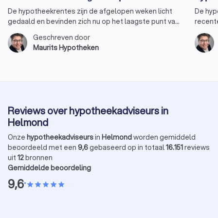
De hypotheekrentes zijn de afgelopen weken licht
De hyp
gedaald en bevinden zich nu op het laagste punt van
recent
2024. Vooral de rentepercentages voor 30, 20 en 10
nieuwe 
Geschreven door
jaar-vast bereikten een nieuw dieptepunt. De rente
verhuiz
Maurits Hypotheken
voor 10 jaar vast, de populairste keuze onder
verster
huizenkopers, staat weer op hetzelfde niveau als
overwe
begin dit jaar. Er is bovendien een goede kans dat de
tarieven nog verder zullen dalen. Alleen de rente
voor 5 jaar vast heeft zijn laagste punt dit jaar nog
niet bereikt.
Reviews over hypotheekadviseurs in
Helmond
Onze
hypotheekadviseurs
in
Helmond
worden gemiddeld
beoordeeld met een
9,6
gebaseerd op in totaal
16.151
reviews
uit
12
bronnen
Gemiddelde beoordeling
9,6
•
star
star
star
star
star