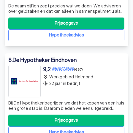
De naam bijRon zegt precies wat we doen. We adviseren
over geldzaken en dat kan alleen in samenspel met u als
klant. U levert het ene deel van de puzzel en wij het
andere. Samen puzzelen U heeft wellicht specifieke
Prijsopgave
wensen die u wilt realiseren. Daarnaast loopt u liever geen
risico’s die u met betaa
Hypotheekadvies
8
.
De Hypotheker Eindhoven
9,2
(667)
Werkgebied Helmond
place
22 jaar in bedrijf
timelapse
Bij De Hypotheker begrijpen we dat het kopen van een huis
een grote stap is. Daarom bieden we een uitgebreid
verzekeringspakket aan om u volledige gemoedsrust te
geven. Ons All In Woonpakket omvat alle essentiële
Prijsopgave
verzekeringen die u als huiseigenaar nodig heeft,
waaronder opstal-, inboedel- en aansp
Hypotheekadvies