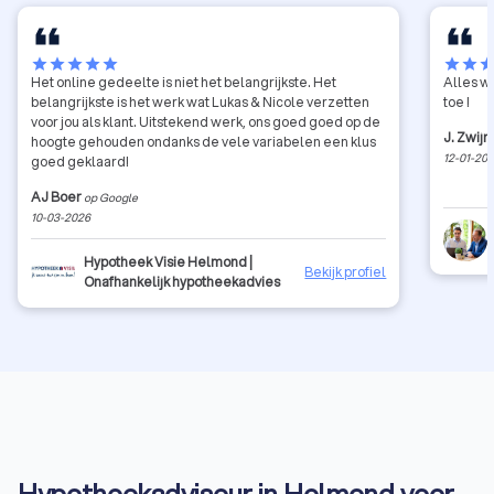
star
star
star
star
star
star
star
sta
Het online gedeelte is niet het belangrijkste. Het
Alles wa
belangrijkste is het werk wat Lukas & Nicole verzetten
toe !
voor jou als klant. Uitstekend werk, ons goed goed op de
J. Zwij
hoogte gehouden ondanks de vele variabelen een klus
12-01-20
goed geklaard!
AJ Boer
op Google
10-03-2026
Hypotheek Visie Helmond |
Bekijk profiel
Onafhankelijk hypotheekadvies