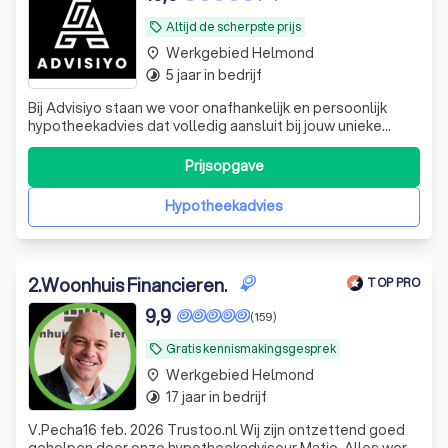
Altijd de scherpste prijs
local_offer
Werkgebied Helmond
place
5 jaar in bedrijf
timelapse
Bij Advisiyo staan we voor onafhankelijk en persoonlijk
hypotheekadvies dat volledig aansluit bij jouw unieke
situatie en wensen. Als ervaren tussenpersoon vergelijken
we de mogelijkheden bij diverse hypotheekverstrekkers
Prijsopgave
om de beste oplossing voor jou te vinden. Of je nu een
starter bent, wilt door
Hypotheekadvies
2
.
Woonhuis Financieren.
TOP PRO
9,9
(159)
Gratis kennismakingsgesprek
local_offer
Werkgebied Helmond
place
17 jaar in bedrijf
timelapse
V.Pecha16 feb. 2026 Trustoo.nl Wij zijn ontzettend goed
geholpen door onze hypotheekadviseur Matjo. Alles werd