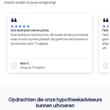
match vinden in jouw omgeving!
star
star
star
star
star
star
sta
Alle bedrijven waren prima
Fanta
Alle bedrijven waren prima, dit maakt de keuze moeilijk,
Fanta
maar is voor mij heel positief. Dit geeft me vertrouwen in
gelat
de selectie door Trustpilot.
afspr
uit!
Wim V.
account_circle
account_circl
6 aug
op
Trustpilot
Opdrachten die onze hypotheekadviseurs
kunnen uitvoeren