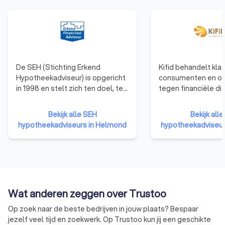
De SEH (Stichting Erkend
Kifid behandelt kla
Hypotheekadviseur) is opgericht
consumenten en o
in 1998 en stelt zich ten doel, ten
tegen financiële di
behoeve van een goed advies
die zijn aangesloten
aan de consument, de
klachteninstituut. F
Bekijk alle SEH
Bekijk alle
voorwaarden voor de financieel
adviseurs en
hypotheekadviseurs in Helmond
hypotheekadviseur
adviseur te scheppen om zijn
verzekeringsagent
vakbekwaamheid op een hoger
aangesloten bij Kifi
niveau te brengen. De stichting
dat de klant centraa
bewaakt de kwaliteit van 8.000
aansluiting bij Kifi
Erkend Financieel Adviseurs die
een onpartijdige b
bij de SEH zijn aangesloten.
klachten, als altern
Wat anderen zeggen over Trustoo
rechter.
Op zoek naar de beste bedrijven in jouw plaats? Bespaar
jezelf veel tijd en zoekwerk. Op Trustoo kun jij een geschikte