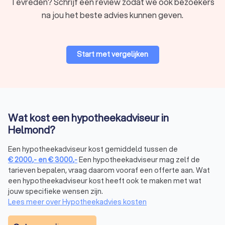
Tevreden? Schrijf een review zodat we ook bezoekers
Er zijn verschillende soorten hypotheekadviseurs in Helmond,
na jou het beste advies kunnen geven.
elk met hun eigen specialisatie. Hier zijn enkele
veelvoorkomende typen:
Onafhankelijke hypotheekadviseur:
biedt onafhankelijk
hypotheekadvies en vergelijkt hypotheken van
Start met vergelijken
verschillende aanbieders.
Bankgebonden hypotheekadviseur:
geeft
hypotheekadvies specifiek voor de producten van één
bank.
Hypotheekcoach:
helpt je bij financiële planning en
begeleiding in het hypotheekproces.
Wat kost een hypotheekadviseur in
Een onafhankelijke hypotheekadviseur biedt een belangrijk
Helmond?
voordeel: hij vergelijkt meerdere aanbieders om de beste
deal te vinden. Een hypotheekcoach richt zich daarentegen
Een hypotheekadviseur kost gemiddeld tussen de
op begeleiding en financiële planning. Wil je de beste
€
2000
,-
en
€
3000
,-
Een hypotheekadviseur mag zelf de
hypotheek kiezen? Dan helpt een onafhankelijke adviseur je
tarieven bepalen, vraag daarom vooraf een offerte aan. Wat
bij het vinden van de juiste optie, zonder beperkt te zijn tot
een hypotheekadviseur kost heeft ook te maken met wat
één bank of aanbieder.
jouw specifieke wensen zijn.
Lees meer over Hypotheekadvies kosten
Hoe vind je de beste hypotheekadviseur in