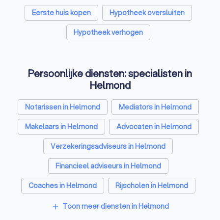
Eerste huis kopen
Hypotheek oversluiten
Hypotheek verhogen
Persoonlijke diensten: specialisten in
Helmond
Notarissen in Helmond
Mediators in Helmond
Makelaars in Helmond
Advocaten in Helmond
Verzekeringsadviseurs in Helmond
Financieel adviseurs in Helmond
Coaches in Helmond
Rijscholen in Helmond
Relatietherapeuten in Helmond
Toon meer diensten in Helmond
add