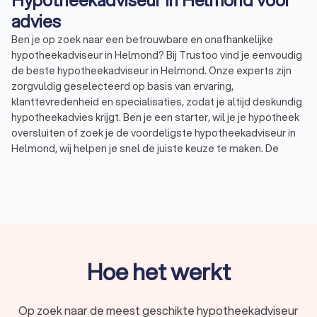
Hypotheekadviseur in Helmond voor
advies
Ben je op zoek naar een betrouwbare en onafhankelijke
hypotheekadviseur in Helmond? Bij Trustoo vind je eenvoudig
de beste hypotheekadviseur in Helmond. Onze experts zijn
zorgvuldig geselecteerd op basis van ervaring,
klanttevredenheid en specialisaties, zodat je altijd deskundig
hypotheekadvies krijgt. Ben je een starter, wil je je hypotheek
oversluiten of zoek je de voordeligste hypotheekadviseur in
Helmond, wij helpen je snel de juiste keuze te maken. De
hypotheekadviseurs in Helmond hebben een uitstekende
Trustoo-score van 9.2, waardoor je verzekerd bent van
kwaliteit en betrouwbaarheid. Vraag gratis offertes aan en
kies de adviseur die perfect bij jouw situatie past!
Wat doet een hypotheekadviseur in
Hoe het werkt
Helmond?
Een hypotheekadviseur in Helmond is een specialist op het
Op zoek naar de meest geschikte hypotheekadviseur
gebied van hypotheken en financiële planning en helpt je bij