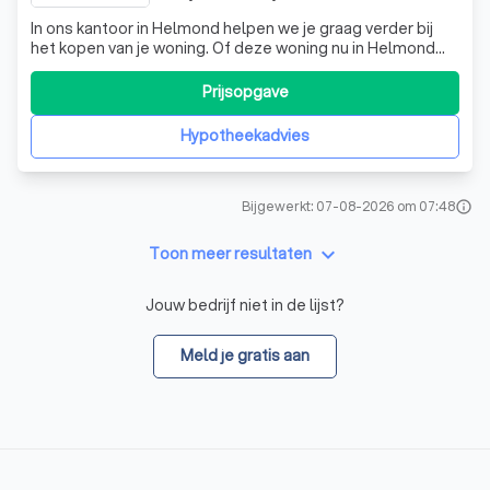
In ons kantoor in Helmond helpen we je graag verder bij
het kopen van je woning. Of deze woning nu in Helmond
ligt of aan de andere kant van het land. Het eerste
kennismakingsgesprek is volledig gratis. Hierin leggen we
Prijsopgave
je uit hoe wij jou kunnen helpen, en beginnen we bij het
schetsen van de mogeli
Hypotheekadvies
Bijgewerkt: 07-08-2026 om 07:48
info
keyboard_arrow_down
Toon meer resultaten
Jouw bedrijf niet in de lijst?
Meld je gratis aan