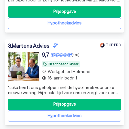
duidelijk uitgelegd. De begeleiding was professioneel,
betrokken en geruststellend.
Prijsopgave
Hypotheekadvies
3
.
Martens Advies
TOP PRO
9,7
(170)
Direct beschikbaar
local_offer
Werkgebied Helmond
place
16 jaar in bedrijf
timelapse
"
Luka heeft ons geholpen met de hypotheek voor onze
nieuwe woning. Hij maakt tijd voor ons en zorgt voor een
begrijpbare uitleg. Bespreekt goed alle opties door en
laat zien waarom hij bepaalde keuzes wel of niet zou
Prijsopgave
adviseren.
"
Hypotheekadvies