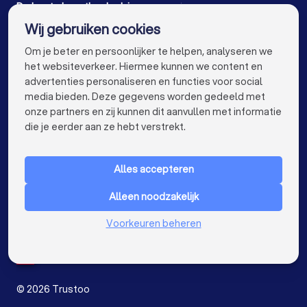
Hypotheekadviseurs in Son en Breugel
De beste hypotheekadviseurs voor jou
Wij gebruiken cookies
Hypotheekadviseurs in Amsterdam
info@trustoo.nl
Om je beter en persoonlijker te helpen, analyseren we
Hypotheekadviseurs in Rotterdam
het websiteverkeer. Hiermee kunnen we content en
advertenties personaliseren en functies voor social
Hypotheekadviseurs in Den Haag
media bieden. Deze gegevens worden gedeeld met
onze partners en zij kunnen dit aanvullen met informatie
Hypotheekadviseurs in Utrecht
keyboard_arrow_down
VOOR PARTICULIEREN
die je eerder aan ze hebt verstrekt.
Hypotheekadviseurs in Eindhoven
keyboard_arrow_down
VOOR BEDRIJVEN
Hypotheekadviseurs in Tilburg
Alles accepteren
keyboard_arrow_down
OVER TRUSTOO
Hypotheekadviseurs in Groningen
Alleen noodzakelijk
LAND
Nederland
Hypotheekadviseurs in Almere
Voorkeuren beheren
België
Duitsland
Hypotheekadviseurs in Breda
Spanje
Hypotheekadviseurs in Nijmegen
©
2026
Trustoo
Hypotheekadviseurs in Enschede