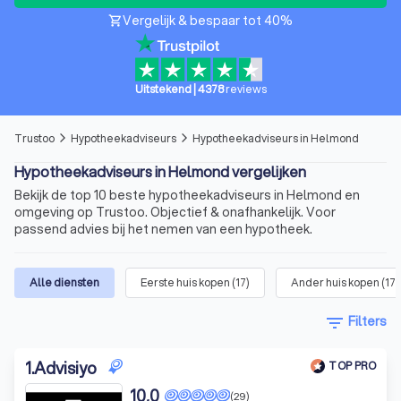
Vergelijk & bespaar tot 40%
shopping_cart
Uitstekend
|
4378
reviews
Trustoo
Hypotheekadviseurs
Hypotheekadviseurs in Helmond
arrow_forward_ios
arrow_forward_ios
Hypotheekadviseurs in Helmond vergelijken
Bekijk de top 10 beste hypotheekadviseurs in Helmond en
omgeving op Trustoo. Objectief & onafhankelijk. Voor
passend advies bij het nemen van een hypotheek.
Alle diensten
Eerste huis kopen
(
17
)
Ander huis kopen
(
17
)
filter_list
Filters
1
.
Advisiyo
TOP PRO
10,0
(29)