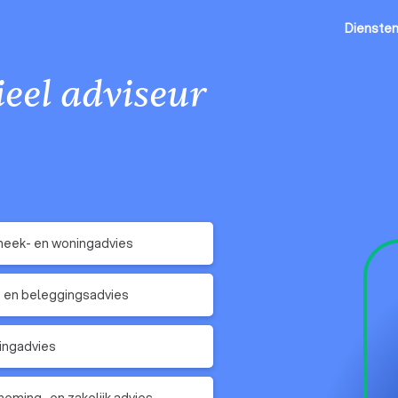
Dienste
eel adviseur
eek- en woningadvies
 en beleggingsadvies
ingadvies
eming- en zakelijk advies