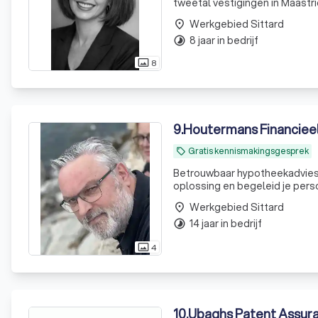
tweetal vestigingen in Maastr
Werkgebied Sittard
place
8 jaar in bedrijf
timelapse
8
photo_size_select_actual
9
.
Houtermans Financieel
Gratis kennismakingsgesprek
local_offer
Betrouwbaar hypotheekadvies m
oplossing en begeleid je persoo
Werkgebied Sittard
place
14 jaar in bedrijf
timelapse
4
photo_size_select_actual
10
.
Ubaghs Patent Assura