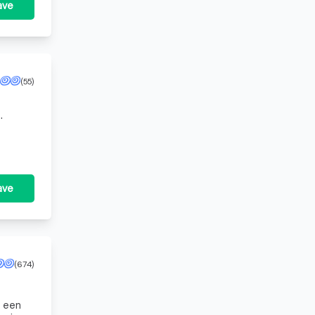
ave
(55)
ave
(674)
t een