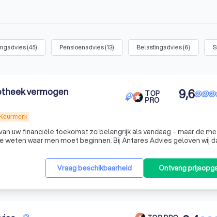
ingadvies
(
45
)
Pensioenadvies
(
13
)
Belastingadvies
(
6
)
S
9,6
TOP
PRO
 Keurmerk
van uw financiële toekomst zo belangrijk als vandaag – maar de m
e weten waar men moet beginnen. Bij Antares Advies geloven wij d
an wat nu echt belangrijk is in uw leven – uw familie, uw woning, uw 
Vraag beschikbaarheid
Ontvang prijsopg