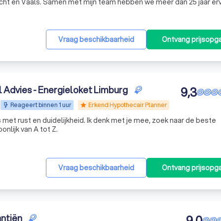
icht en Vaals. Samen met mijn team hebben we meer dan 25 jaar er
op fiscaal juridisch gebied en in de accountancy. Ik ben sterk sociaal geëngageerd in het vereni
Vraag beschikbaarheid
Ontvang prijsopg
 Advies - Energieloket Limburg
9,3
Reageert binnen 1 uur
Erkend Hypothecair Planner
star
et rust en duidelijkheid. Ik denk met je mee, zoek naar de beste
nlijk van A tot Z.
Vraag beschikbaarheid
Ontvang prijsopg
ntiën
9,0