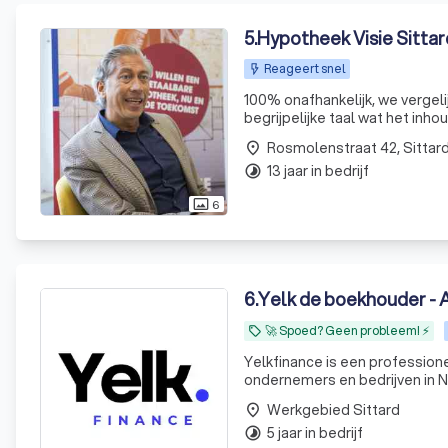
5
.
Hypotheek Visie Sittar
Reageert snel
100% onafhankelijk, we vergelij
begrijpelijke taal wat het inhou
Rosmolenstraat 42, Sittar
place
13 jaar in bedrijf
timelapse
6
photo_size_select_actual
6
.
Yelk de boekhouder - A
🚀 Spoed? Geen probleem! ⚡
local_offer
Yelkfinance is een profession
ondernemers en bedrijven in N
Met onze expertise in financië
Werkgebied Sittard
place
5 jaar in bedrijf
timelapse