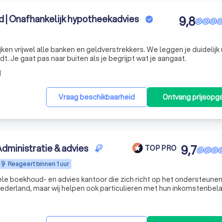
d | Onafhankelijk hypotheekadvies
9,8
ken vrijwel alle banken en geldverstrekkers. We leggen je duidelijk ui
dt. Je gaat pas naar buiten als je begrijpt wat je aangaat.
d
Vraag beschikbaarheid
Ontvang prijsopg
dministratie & advies
9,7
TOP PRO
Reageert binnen 1 uur
ele boekhoud- en advies kantoor die zich richt op het ondersteunen
ederland, maar wij helpen ook particulieren met hun inkomstenbela
le administratie, belastingadvies en bedrijfsoptimalisatie helpen wi