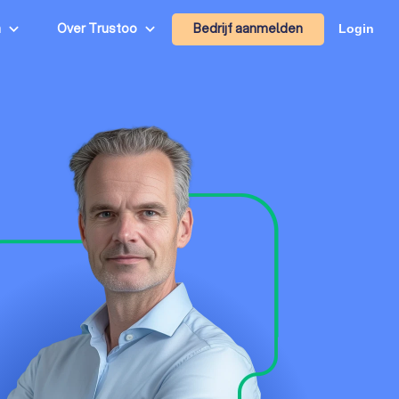
Bedrijf aanmelden
n
Over Trustoo
Login