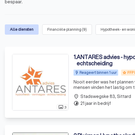
bespaar.
Alle diensten
Financiële planning
(
9
)
Hypotheek- en won
1
.
ANTARES advies - hypotheek vermogen
echtscheiding
Reageert binnen 1 uur
FFP
grade
Nooit eerder was het plannen 
mensen vinden het lastig om t
begint met het helder krijgen v
Stadswegske 83, Sittard
place
21 jaar in bedrijf
timelapse
3
photo_size_select_actual