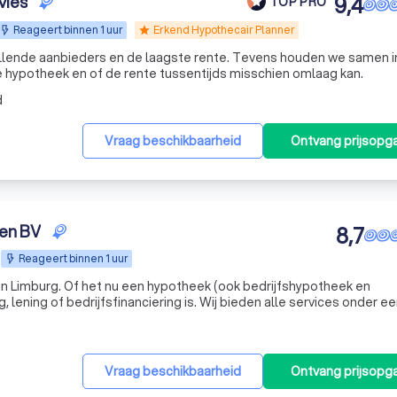
vies
9,4
TOP PRO
Reageert binnen 1 uur
Erkend Hypothecair Planner
star
je hypotheek en of de rente tussentijds misschien omlaag kan.
d
Vraag beschikbaarheid
Ontvang prijsopg
ten BV
8,7
Reageert binnen 1 uur
an Limburg. Of het nu een hypotheek (ook bedrijfshypotheek en
 lening of bedrijfsfinanciering is. Wij bieden alle services onder ee
Vraag beschikbaarheid
Ontvang prijsopg