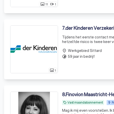
11
1
photo_size_select_actual
videocam
7
.
der Kinderen Verzeker
Tijdens het eerste contact me
hetzelfde risico is twee keer 
dubbele verzekering is wegge
Werkgebied Sittard
place
59 jaar in bedrijf
timelapse
1
photo_size_select_actual
8
.
Finovion Maastricht-H
Vast maandabonnement
R
local_offer
Mag ik mij even voorstellen. I