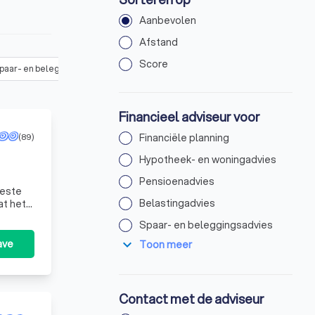
Aanbevolen
Afstand
Score
paar- en beleggingsadvies
(
12
)
Erf- en schenkingsadvies
(
8
)
On
Financieel adviseur voor
(89)
Financiële planning
Hypotheek- en woningadvies
Pensioenadvies
eeste
Belastingadvies
at het
b
Spaar- en beleggingsadvies
expand_more
ave
Toon meer
Contact met de adviseur