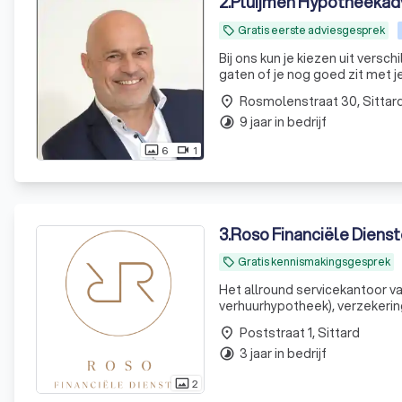
2
.
Pluijmen Hypotheekad
Gratis eerste adviesgesprek
local_offer
Bij ons kun je kiezen uit verschillende aanbieders en de laagste rente. Tevens houden we samen in de
gaten of je nog goed zit met 
Rosmolenstraat 30, Sittar
place
9 jaar in bedrijf
timelapse
6
1
photo_size_select_actual
videocam
3
.
Roso Financiële Diens
Gratis kennismakingsgesprek
local_offer
Het allround servicekantoor v
verhuurhypotheek), verzekering,
Poststraat 1, Sittard
place
3 jaar in bedrijf
timelapse
2
photo_size_select_actual