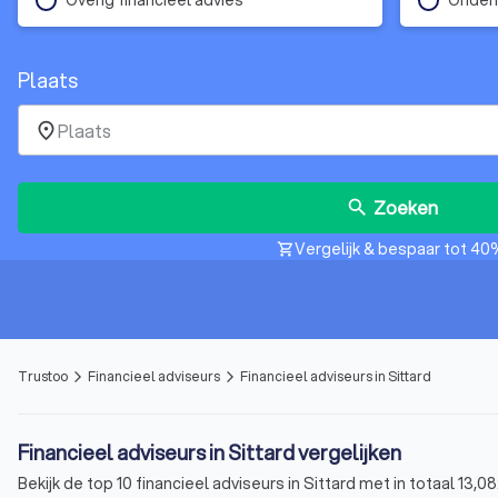
Plaats
place
Zoeken
search
Vergelijk & bespaar tot 40
shopping_cart
Trustoo
Financieel adviseurs
Financieel adviseurs in Sittard
arrow_forward_ios
arrow_forward_ios
Financieel adviseurs in Sittard vergelijken
Bekijk de top 10 financieel adviseurs in Sittard met in totaal 13,