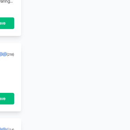
varing
ave
(218)
ave
(4)