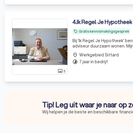
4
.
Ik Regel Je Hypotheek
Gratis kennismakingsgesprek
local_offer
Bij 'Ik Regel Je Hypotheek' be
adviseur duurzaam wonen. Mijn 
het realiseren van hun droomhu
Werkgebied Sittard
place
7 jaar in bedrijf
timelapse
5
photo_size_select_actual
Tip! Leg uit waar je naar op 
Wij helpen je de beste en beschikbare financi