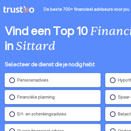
De beste 700+ financieel adviseurs
voor jou
Vind een Top 10
Financi
in
Sittard
Selecteer de dienst die je nodig hebt
Pensioenadvies
Hypoth
Financiële planning
Spaar-
Erf- en schenkingsadvies
Belast
Overig financieel advies
Ondern