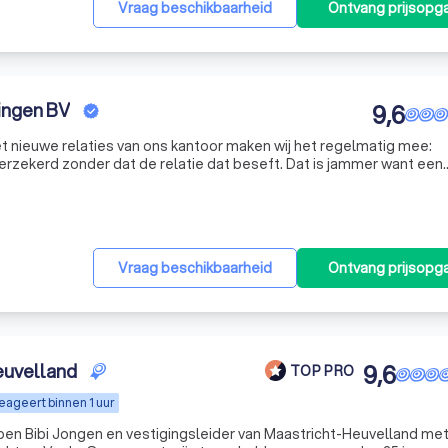
Vraag beschikbaarheid
Ontvang prijsopg
ingen BV
9,6
t nieuwe relaties van ons kantoor maken wij het regelmatig mee:
verzekerd zonder dat de relatie dat beseft. Dat is jammer want een
gooid geld.
Vraag beschikbaarheid
Ontvang prijsopg
euvelland
9,6
TOP PRO
eageert binnen 1 uur
k ben Bibi Jongen en vestigingsleider van Maastricht-Heuvelland me