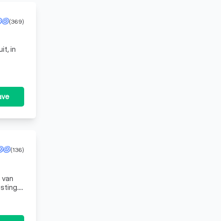
(369)
t, in
ave
(136)
 van
sting.
j