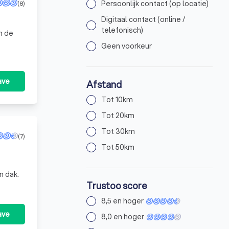
Persoonlijk contact (op locatie)
(8)
Digitaal contact (online /
telefonisch)
Geen voorkeur
ave
Afstand
Tot 10km
Tot 20km
Tot 30km
(7)
Tot 50km
n dak.
Trustoo score
8,5 en hoger
ave
8,0 en hoger