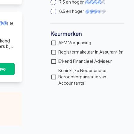
7,5 en hoger
6,5 en hoger
(116)
Keurmerken
rkend
check_box_outline_blank
AFM Vergunning
rs bij
check_box_outline_blank
Registermakelaar in Assurantiën
check_box_outline_blank
Erkend Financieel Adviseur
ave
Koninklijke Nederlandse
check_box_outline_blank
Beroepsorganisatie van
Accountants