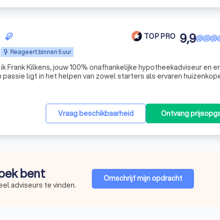
9,9
TOP PRO
Reageert binnen 5 uur
n ik Frank Kilkens, jouw 100% onafhankelijke hypotheekadviseur en e
passie ligt in het helpen van zowel starters als ervaren huizenkope
is. Of je nu een zzp'er bent die een hypotheek zoekt, of als se
Vraag beschikbaarheid
Ontvang prijsopg
zoek bent
Omschrijf mijn opdracht
eel adviseurs te vinden.