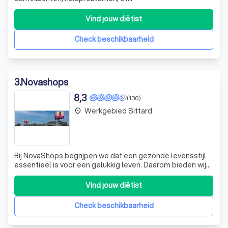
voedselovergevoeligheden? Vaak ligt de oorzaak hiervan
in uw voedingspatroon. Als gespecialiseerd
Vind jouw diëtist
voedingstherapeut help ik u graag met het opsporen van
de oorzaken van uw klachten door middel van
Check beschikbaarheid
(auto)kinesiolo
3
.
Novashops
8,3
(130)
Werkgebied Sittard
place
Bij NovaShops begrijpen we dat een gezonde levensstijl
essentieel is voor een gelukkig leven. Daarom bieden wij
een uitgebreid assortiment aan dieetproducten die
perfect passen binnen diverse dieetplannen, zoals het
Vind jouw diëtist
Keto Dieet, het Koolhydraatarm Dieet, Maaltijdvervangers
en het Proteïne Dieet. Onze
Check beschikbaarheid