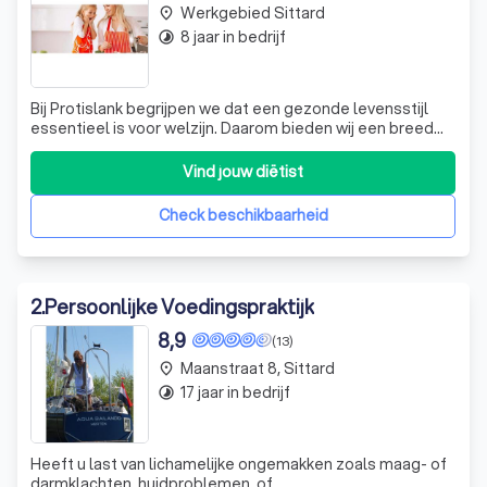
Werkgebied Sittard
place
8 jaar in bedrijf
timelapse
Bij Protislank begrijpen we dat een gezonde levensstijl
essentieel is voor welzijn. Daarom bieden wij een breed
scala aan koolhydraatarme producten die perfect passen
binnen diverse diëten. Onze producten zijn rijk aan
Vind jouw diëtist
eiwitten en ontworpen om jou te ondersteunen bij het
bereiken van je gezondheids-
Check beschikbaarheid
2
.
Persoonlijke Voedingspraktijk
8,9
(13)
Maanstraat 8, Sittard
place
17 jaar in bedrijf
timelapse
Heeft u last van lichamelijke ongemakken zoals maag- of
darmklachten, huidproblemen, of