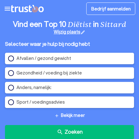
menu
Bedrijf aanmelden
Vind een Top 10
in
Diëtist
Sittard
Wijzig plaats
edit
Selecteer waar je hulp bij nodig hebt
Afvallen / gezond gewicht
Gezondheid / voeding bij ziekte
Anders, namelijk:
Sport / voedingsadvies
Bekijk meer
add
Zoeken
search