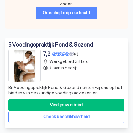
vinden.
Omschrijf mijn opdracht
5
.
Voedingspraktijk Rond & Gezond
7,9
(3)
Werkgebied Sittard
place
7 jaar in bedrijf
timelapse
Bij Voedingspraktijk Rond & Gezond richten wij ons op het
bieden van deskundige voedingsadviezen en
ondersteuning tijdens verschillende fasen van het leven,
zoals de kinderwens, zwangerschap en de periode
Vind jouw diëtist
daarna. Onze praktijk, gevestigd in het hart van Valkenburg
bij Thermae 2000, is gespecialiseer
Check beschikbaarheid