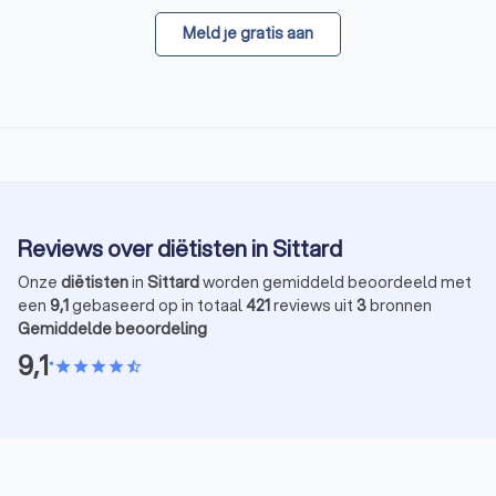
Meld je gratis aan
Reviews over diëtisten in Sittard
Onze
diëtisten
in
Sittard
worden gemiddeld beoordeeld met
een
9,1
gebaseerd op in totaal
421
reviews uit
3
bronnen
Gemiddelde beoordeling
9,1
•
star
star
star
star
star_half