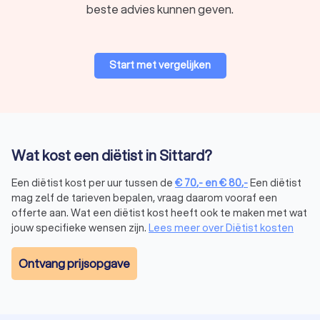
beste advies kunnen geven.
voedingsaanpassingen, zoals een natriumarm dieet, kan
een diëtiste bijdragen aan een betere hartgezondheid.
Maag- en darmklachten (bijv. prikkelbaredarmsyndroom,
coeliakie):
een diëtist helpt om triggers te herkennen en
Start met vergelijken
een voedingspatroon te ontwikkelen dat de klachten
vermindert.
Voedselallergieën en -intoleranties:
bij een lactose- of
glutenintolerantie kan een diëtist adviseren over veilige
voedingskeuzes en volwaardige alternatieven.
Ondergewicht, overgewicht en obesitas:
een diëtist
Wat kost een diëtist in Sittard?
biedt begeleiding bij gewichtsbeheersing door middel
van duurzame en gezonde eetgewoonten.
Een diëtist kost per uur tussen de
€
70
,-
en
€
80
,-
Een diëtist
Eetstoornissen:
in samenwerking met psychologen en
mag zelf de tarieven bepalen, vraag daarom vooraf een
artsen kan een diëtist ondersteunen bij het herstellen
offerte aan. Wat een diëtist kost heeft ook te maken met wat
van een gezond eetpatroon.
jouw specifieke wensen zijn.
Lees meer over Diëtist kosten
Omdat diëtisten bevoegd zijn om medische
voedingsadviezen te geven, werken ze vaak in ziekenhuizen,
Ontvang prijsopgave
revalidatiecentra, huisartsenpraktijken en zelfstandige
diëtistenpraktijken. In veel gevallen wordt de begeleiding
door een diëtist (gedeeltelijk) vergoed door de
zorgverzekering.