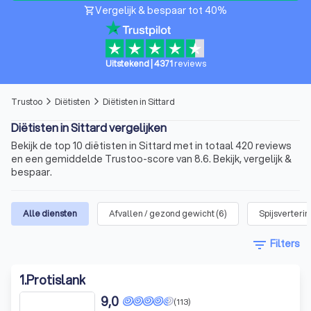
Vergelijk & bespaar tot 40%
shopping_cart
Uitstekend
|
4371
reviews
Trustoo
Diëtisten
Diëtisten in Sittard
arrow_forward_ios
arrow_forward_ios
Diëtisten in Sittard vergelijken
Bekijk de top 10 diëtisten in Sittard met in totaal 420 reviews
en een gemiddelde Trustoo-score van 8.6. Bekijk, vergelijk &
bespaar.
Alle diensten
Afvallen / gezond gewicht
(
6
)
Spijsverterin
filter_list
Filters
1
.
Protislank
9,0
(113)