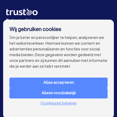
Diëtisten in Groningen
Diëtisten in Almere
Diëtisten in Breda
Diëtisten in Nijmegen
De beste diëtisten voor jou
Wij gebruiken cookies
Diëtisten in Enschede
Diëtisten in Haarlem
info@trustoo.nl
Om je beter en persoonlijker te helpen, analyseren we
Diëtisten in Arnhem
Diëtisten in Amersfoort
het websiteverkeer. Hiermee kunnen we content en
advertenties personaliseren en functies voor social
Diëtisten in Apeldoorn
Diëtisten in Den Bosch
media bieden. Deze gegevens worden gedeeld met
onze partners en zij kunnen dit aanvullen met informatie
Diëtisten in Maastricht
Diëtisten in Leiden
keyboard_arrow_down
VOOR PARTICULIEREN
die je eerder aan ze hebt verstrekt.
Diëtisten in Dordrecht
Diëtisten in Zoetermeer
keyboard_arrow_down
VOOR BEDRIJVEN
Diëtisten bij jou in de buurt
Alles accepteren
keyboard_arrow_down
OVER TRUSTOO
Alleen noodzakelijk
LAND
Nederland
Voorkeuren beheren
België
Duitsland
Spanje