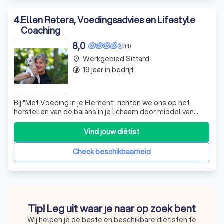
4
.
Ellen Retera, Voedingsadvies en Lifestyle
Coaching
8,0
(1)
Werkgebied Sittard
place
19 jaar in bedrijf
timelapse
Bij "Met Voeding in je Element" richten we ons op het
herstellen van de balans in je lichaam door middel van
voedingsadvies en bioresonantietherapie, afgestemd op
jouw unieke temperament. Onze benadering is holistisch:
Vind jouw diëtist
we kijken niet alleen naar de symptomen, maar zoeken
naar de onderliggende oorzak
Check beschikbaarheid
Tip! Leg uit waar je naar op zoek bent
Wij helpen je de beste en beschikbare diëtisten te