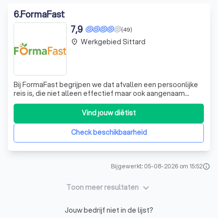
6
.
FormaFast
7,9
(49)
Werkgebied Sittard
place
Bij FormaFast begrijpen we dat afvallen een persoonlijke
reis is, die niet alleen effectief maar ook aangenaam
moet zijn. Daarom bieden wij een breed scala aan
smakelijke en voedzame maaltijdvervangers die perfect
Vind jouw diëtist
passen binnen elk dieetplan. Onze producten, waaronder
shakes, soepen, en maaltijden,
Check beschikbaarheid
Bijgewerkt: 05-08-2026 om 15:52
info
keyboard_arrow_down
Toon meer resultaten
Jouw bedrijf niet in de lijst?