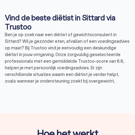
Vind de beste diëtist in Sittard via
Trustoo
Ben je op zoek naar een diëtist of gewichtsconsulent in
Sittard? Wil je gezonder eten, afvallen of een voedingsadvies
op maat? Bij Trustoo vind je eenvoudig een deskundige
diëtist in jouw omgeving. Onze zorgvuldig geselecteerde
professionals met een gemiddelde Trustoo-score van 8.6,
helpen je met persoonlijk voedingsadvies. Er zijn
verschillende situaties waarin een diëtist je verder helpt,
zoals wanneer je ondersteuning zoekt bij overgewicht,
diabetes, darmklachten of een ander voedingsgerelateerd
probleem. Via Trustoo vergelijk je eenvoudig diëtisten en
vraag je gratis offertes aan.
Wat doet een diëtist?
Een diëtist is een deskundige op het gebied van voeding en
Hoe het werkt