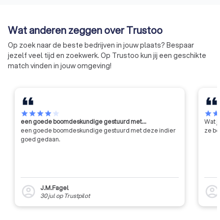
toekomst.
een onpartijdige b
klachten, als altern
Wat anderen zeggen over Trustoo
rechter.
Op zoek naar de beste bedrijven in jouw plaats? Bespaar
jezelf veel tijd en zoekwerk. Op Trustoo kun jij een geschikte
match vinden in jouw omgeving!
star
star
star
star
star
star
sta
een goede boomdeskundige gestuurd met…
Wat j
een goede boomdeskundige gestuurd met deze indier
ze be
goed gedaan.
J.M.Fagel
account_circle
account_circl
30 jul
op
Trustpilot