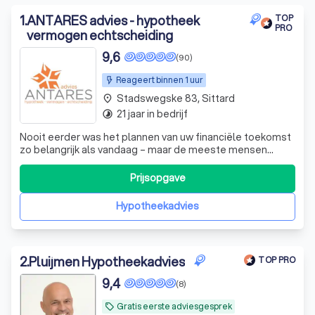
1
.
ANTARES advies - hypotheek
TOP
PRO
vermogen echtscheiding
9,6
(90)
Reageert binnen 1 uur
Stadswegske 83, Sittard
place
21 jaar in bedrijf
timelapse
Nooit eerder was het plannen van uw financiële toekomst
zo belangrijk als vandaag – maar de meeste mensen
vinden het lastig om te weten waar men moet beginnen.
Bij Antares Advies geloven wij dat het begint met het
Prijsopgave
helder krijgen van wat nu echt belangrijk is in uw leven – uw
familie, uw woning, uw b
Hypotheekadvies
2
.
Pluijmen Hypotheekadvies
TOP PRO
9,4
(8)
Gratis eerste adviesgesprek
local_offer