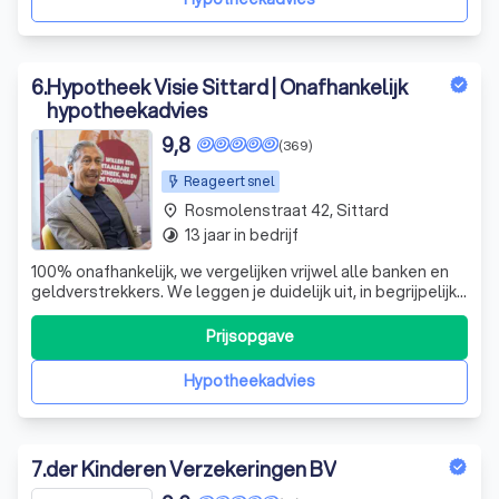
6
.
Hypotheek Visie Sittard | Onafhankelijk
hypotheekadvies
9,8
(369)
Reageert snel
Rosmolenstraat 42, Sittard
place
13 jaar in bedrijf
timelapse
100% onafhankelijk, we vergelijken vrijwel alle banken en
geldverstrekkers. We leggen je duidelijk uit, in begrijpelijke
taal wat het inhoudt. Je gaat pas naar buiten als je begrijpt
wat je aangaat.
Prijsopgave
Hypotheekadvies
7
.
der Kinderen Verzekeringen BV