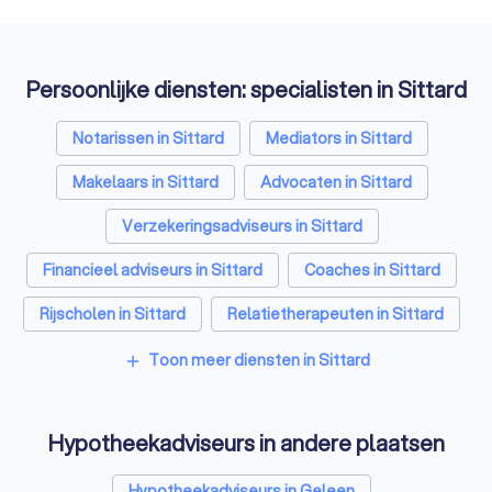
Persoonlijke diensten: specialisten in Sittard
Notarissen in Sittard
Mediators in Sittard
Makelaars in Sittard
Advocaten in Sittard
Verzekeringsadviseurs in Sittard
Financieel adviseurs in Sittard
Coaches in Sittard
Rijscholen in Sittard
Relatietherapeuten in Sittard
Psychologen in Sittard
Toon meer diensten in Sittard
add
Belastingadviseurs in Sittard
Hypotheekadviseurs in andere plaatsen
Personal trainers in Sittard
Diëtisten in Sittard
Hypotheekadviseurs in Geleen