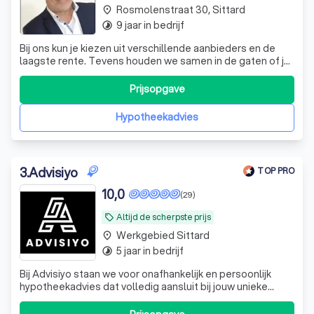
Rosmolenstraat 30, Sittard
place
9 jaar in bedrijf
timelapse
Bij ons kun je kiezen uit verschillende aanbieders en de
laagste rente. Tevens houden we samen in de gaten of je
nog goed zit met je hypotheek en of de rente tussentijds
misschien omlaag kan.
Prijsopgave
Hypotheekadvies
3
.
Advisiyo
TOP PRO
10,0
(29)
Altijd de scherpste prijs
local_offer
Werkgebied Sittard
place
5 jaar in bedrijf
timelapse
Bij Advisiyo staan we voor onafhankelijk en persoonlijk
hypotheekadvies dat volledig aansluit bij jouw unieke
situatie en wensen. Als ervaren tussenpersoon vergelijken
we de mogelijkheden bij diverse hypotheekverstrekkers