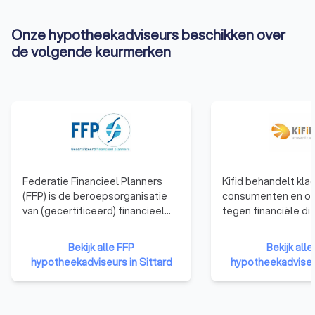
Onze hypotheekadviseurs beschikken over
de volgende keurmerken
Federatie Financieel Planners
Kifid behandelt kla
(FFP) is de beroepsorganisatie
consumenten en o
van (gecertificeerd) financieel
tegen financiële di
planners die het FFP-Keurmerk
die zijn aangesloten
dragen en zijn opgenomen in het
klachteninstituut. F
Bekijk alle FFP
Bekijk alle
FFP certificeringsregister. Een
adviseurs en
hypotheekadviseurs in Sittard
hypotheekadviseur
gecertificeerd financieel planner
verzekeringsagent
met het FFP-Keurmerk is in staat
aangesloten bij Kifi
om consumenten integraal te
dat de klant centraa
adviseren over hun financiële
aansluiting bij Kifi