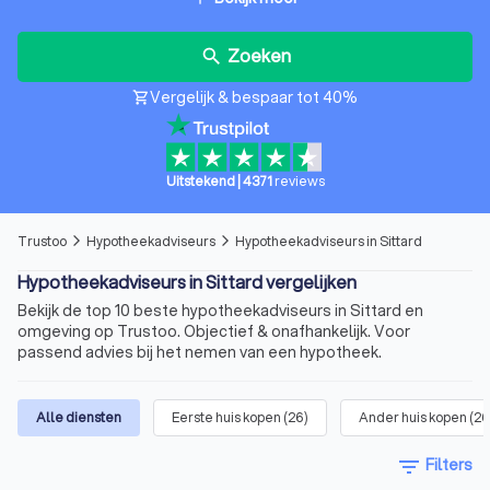
Zoeken
search
Vergelijk & bespaar tot 40%
shopping_cart
Uitstekend
|
4371
reviews
Trustoo
Hypotheekadviseurs
Hypotheekadviseurs in Sittard
arrow_forward_ios
arrow_forward_ios
Hypotheekadviseurs in Sittard vergelijken
Bekijk de top 10 beste hypotheekadviseurs in Sittard en
omgeving op Trustoo. Objectief & onafhankelijk. Voor
passend advies bij het nemen van een hypotheek.
Alle diensten
Eerste huis kopen
(
26
)
Ander huis kopen
(
26
filter_list
Filters