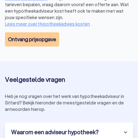
op begeleiding en financiële planning. Wil je de beste
tarieven bepalen, vraag daarom vooraf een offerte aan. Wat
hypotheek kiezen? Dan helpt een onafhankelijke adviseur je
een hypotheekadviseur kost heeft ook te maken met wat
bij het vinden van de juiste optie, zonder beperkt te zijn tot
jouw specifieke wensen zijn.
één bank of aanbieder.
Lees meer over Hypotheekadvies kosten
Ontvang prijsopgave
Hoe vind je de beste hypotheekadviseur in
Sittard?
Het vinden van een hypotheekadviseur in Sittard die bij jou
past, kan lastig zijn. Hier zijn enkele tips om de juiste keuze te
maken:
Vergelijk hypotheekadviseurs:
bekijk de ervaringen en
Veelgestelde vragen
beoordelingen van andere klanten.
Vraag naar de advieskosten hypotheek:
transparantie
over de kosten helpt bij het maken van een
Heb je nog vragen over het werk van hypotheekadviseur in
weloverwogen keuze.
Sittard? Bekijk hieronder de meestgestelde vragen en de
Plan een vrijblijvend hypotheekadviesgesprek:
zo ontdek
antwoorden hierop.
je of de adviseur bij jouw wensen aansluit.
Let op specialisaties:
sommige adviseurs zijn
gespecialiseerd in starters, ondernemers of
Waarom een adviseur hypotheek?
oversluitingen.