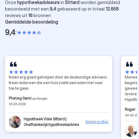
Onze
hypotheekadviseurs
in
Sittard
worden gemiddeld
beoordeeld met een
9,4
gebaseerd op in totaal
12.858
reviews uit
16
bronnen
Gemiddelde beoordeling
9,4
•
star
star
star
star
star_half
star
star
star
star
star
star
star
sta
Ik ben erg goed geholpen door de deskundige adviseur.
Meneer 
Ik kan iedereen die een huis zoekt aanraden hier naar
begeleid
toe te gaan.
geweest
leveren
Pheleg Sami
op Google
Hypothe
13-03-2026
ieder di
Roger
woning.
04-02-20
Hypotheek Visie Sittard |
Bekijk profiel
Onafhankelijk hypotheekadvies