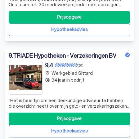
Ons team telt 30 medewerkers, ieder met een eigen
specialisatie. Onze kernwaarden zijn al meer dan 60 jaar
persoonlijk & dichtbij. Op vandaag bieden wij vanuit Sint
Prijsopgave
Odiliënberg nog altijd traditionele service maar wel in een
modern jasje.
Hypotheekadvies
9
.
TRIADE Hypotheken - Verzekeringen BV
9,4
(51)
Werkgebied Sittard
place
34 jaar in bedrijf
timelapse
"Het is heel fijn om een deskundige adviseur te hebben
die overzicht heeft over mijn geld- en verzekeringszaken.
TRIADE BV / RegioBank is mijn financiële huisarts!"
Prijsopgave
Hypotheekadvies