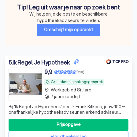
Tip! Leg uit waar je naar op zoek bent
Wij helpen je de beste en beschikbare
hypotheekadviseurs te vinden.
Omschrijf mijn opdracht
5
.
Ik Regel Je Hypotheek
TOP PRO
9,9
(116)
Gratis kennismakingsgesprek
local_offer
Werkgebied Sittard
place
7 jaar in bedrijf
timelapse
Bij 'Ik Regel Je Hypotheek' ben ik Frank Kilkens, jouw 100%
onafhankelijke hypotheekadviseur en erkend adviseur
duurzaam wonen. Mijn passie ligt in het helpen van zowel
starters als ervaren huizenkopers bij het realiseren van
Prijsopgave
hun droomhuis. Of je nu een zzp'er bent die een
hypotheek zoekt, of als se
Hypotheekadvies