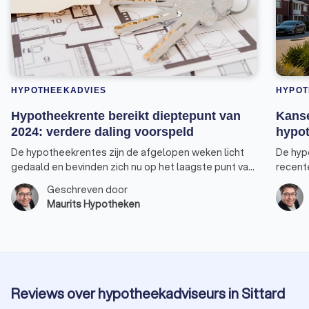
HYPOTHEEKADVIES
HYPOT
Hypotheekrente bereikt dieptepunt van
Kanse
2024: verdere daling voorspeld
hypot
De hypotheekrentes zijn de afgelopen weken licht
De hyp
gedaald en bevinden zich nu op het laagste punt van
recent
2024. Vooral de rentepercentages voor 30, 20 en 10
nieuwe 
Geschreven door
jaar-vast bereikten een nieuw dieptepunt. De rente
verhuiz
Maurits Hypotheken
voor 10 jaar vast, de populairste keuze onder
verster
huizenkopers, staat weer op hetzelfde niveau als
overwe
begin dit jaar. Er is bovendien een goede kans dat de
tarieven nog verder zullen dalen. Alleen de rente
voor 5 jaar vast heeft zijn laagste punt dit jaar nog
niet bereikt.
Reviews over hypotheekadviseurs in Sittard