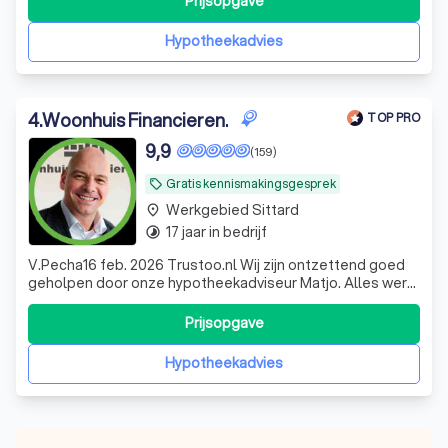
Prijsopgave
om de beste oplossing voor jou te vinden. Of je nu een
starter bent, wilt door
Hypotheekadvies
4
.
Woonhuis Financieren.
TOP PRO
9,9
(159)
Gratis kennismakingsgesprek
local_offer
Werkgebied Sittard
place
17 jaar in bedrijf
timelapse
V.Pecha16 feb. 2026 Trustoo.nl Wij zijn ontzettend goed
geholpen door onze hypotheekadviseur Matjo. Alles werd
duidelijk uitgelegd. De begeleiding was professioneel,
betrokken en geruststellend.
Prijsopgave
Hypotheekadvies