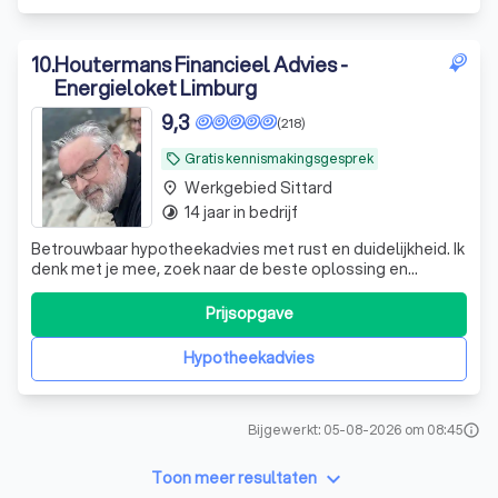
10
.
Houtermans Financieel Advies -
Energieloket Limburg
9,3
(218)
Gratis kennismakingsgesprek
local_offer
Werkgebied Sittard
place
14 jaar in bedrijf
timelapse
Betrouwbaar hypotheekadvies met rust en duidelijkheid. Ik
denk met je mee, zoek naar de beste oplossing en
begeleid je persoonlijk van A tot Z.
Prijsopgave
Hypotheekadvies
Bijgewerkt: 05-08-2026 om 08:45
info
keyboard_arrow_down
Toon meer resultaten