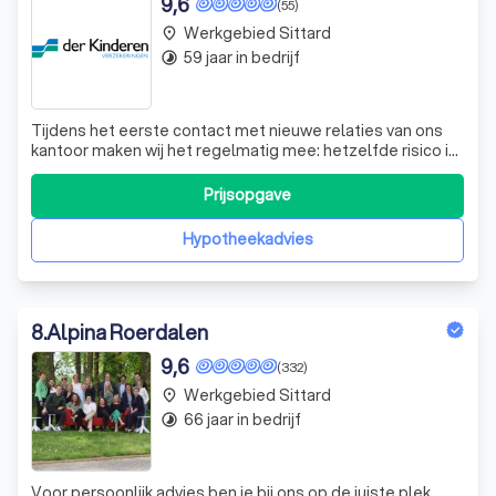
9,6
(55)
Werkgebied Sittard
place
59 jaar in bedrijf
timelapse
Tijdens het eerste contact met nieuwe relaties van ons
kantoor maken wij het regelmatig mee: hetzelfde risico is
twee keer verzekerd zonder dat de relatie dat beseft. Dat
is jammer want een dubbele verzekering is weggegooid
Prijsopgave
geld.
Hypotheekadvies
8
.
Alpina Roerdalen
9,6
(332)
Werkgebied Sittard
place
66 jaar in bedrijf
timelapse
Voor persoonlijk advies ben je bij ons op de juiste plek.