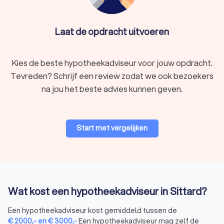
gemaakte oplossing.
Begeleiding tijdens het proces:
van aanvraag tot
afhandeling, een hypotheekadviseur in Sittard helpt je bij
Laat de opdracht uitvoeren
elke stap.
Kies de beste hypotheekadviseur voor jouw opdracht.
Soorten hypotheekadviseurs in Sittard
Tevreden? Schrijf een review zodat we ook bezoekers
Er zijn verschillende soorten hypotheekadviseurs in Sittard,
na jou het beste advies kunnen geven.
elk met hun eigen specialisatie. Hier zijn enkele
veelvoorkomende typen:
Onafhankelijke hypotheekadviseur:
biedt onafhankelijk
hypotheekadvies en vergelijkt hypotheken van
Start met vergelijken
verschillende aanbieders.
Bankgebonden hypotheekadviseur:
geeft
hypotheekadvies specifiek voor de producten van één
bank.
Hypotheekcoach:
helpt je bij financiële planning en
begeleiding in het hypotheekproces.
Wat kost een hypotheekadviseur in Sittard?
Een onafhankelijke hypotheekadviseur biedt een belangrijk
voordeel: hij vergelijkt meerdere aanbieders om de beste
Een hypotheekadviseur kost gemiddeld tussen de
deal te vinden. Een hypotheekcoach richt zich daarentegen
€
2000
,-
en
€
3000
,-
Een hypotheekadviseur mag zelf de