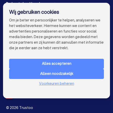
Boekhouders in Vondelingenplaat Rotterdam
De beste boekhouders voor jou
Wij gebruiken cookies
Boekhouders in Amsterdam
info@trustoo.nl
Om je beter en persoonlijker te helpen, analyseren we
Boekhouders in Den Haag
Boekhouders in Utrecht
het websiteverkeer. Hiermee kunnen we content en
advertenties personaliseren en functies voor social
Boekhouders in Eindhoven
Boekhouders in Tilburg
media bieden. Deze gegevens worden gedeeld met
onze partners en zij kunnen dit aanvullen met informatie
Boekhouders in Groningen
Boekhouders in Almere
keyboard_arrow_down
VOOR PARTICULIEREN
die je eerder aan ze hebt verstrekt.
Boekhouders in Breda
Boekhouders in Nijmegen
keyboard_arrow_down
VOOR BEDRIJVEN
Boekhouders in Enschede
Boekhouders in Haarlem
Alles accepteren
keyboard_arrow_down
OVER TRUSTOO
Boekhouders in Arnhem
Alleen noodzakelijk
LAND
Nederland
Boekhouders in Amersfoort
Voorkeuren beheren
België
Duitsland
Boekhouders in Apeldoorn
Spanje
Boekhouders in Den Bosch
©
2026
Trustoo