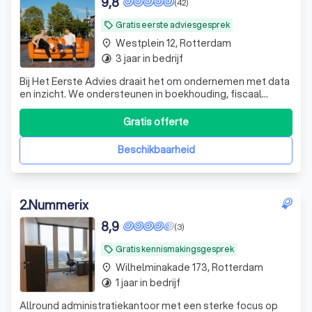
9,8
(42)
Wat is een boekhouder? Ontdek de
wereld van boekhouding
Gratis eerste adviesgesprek
local_offer
Westplein 12, Rotterdam
place
Welke diensten biedt een boekhouder?
3 jaar in bedrijf
timelapse
Ontdek de mogelijkheden
Bij Het Eerste Advies draait het om ondernemen met data
en inzicht. We ondersteunen in boekhouding, fiscaal
Hoe vind je een goede boekhouder? Volg
advies, contractbeheer, data-dashboarding en meer.
deze stappen
Gratis offerte
Beschikbaarheid
2
.
Nummerix
8,9
(3)
Gratis kennismakingsgesprek
local_offer
Wilhelminakade 173, Rotterdam
place
1 jaar in bedrijf
timelapse
Allround administratiekantoor met een sterke focus op