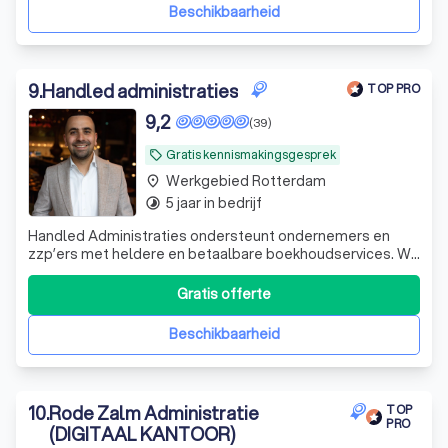
Beschikbaarheid
9
.
Handled administraties
TOP PRO
9,2
(39)
Gratis kennismakingsgesprek
local_offer
Werkgebied Rotterdam
place
5 jaar in bedrijf
timelapse
Handled Administraties ondersteunt ondernemers en
zzp’ers met heldere en betaalbare boekhoudservices. Wij
zorgen dat jouw administratie klopt, zodat jij je kunt
focussen op de groei van je bedrijf. Persoonlijk,
Gratis offerte
transparant en zonder poespas: jouw administratie,
professioneel handled.
Beschikbaarheid
10
.
Rode Zalm Administratie
TOP
PRO
(DIGITAAL KANTOOR)