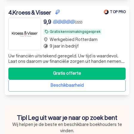
4
.
Kroess & Visser
TOP PRO
9,9
(222)
Gratis kennismakingsgesprek
local_offer
Werkgebied Rotterdam
place
9 jaar in bedrijf
timelapse
Uw financiën uitstekend geregeld. Uw tijd is waardevol.
Laat ons daarom uw financiële zorgen uit handen nemen.
De experts van KroessVisser beheren al uw financiële
processen van A tot Z, zodat u met een gerust hart kunt
Gratis offerte
ondernemen. KroessVisser | Finance - Tax - Advisory ☎️
Plan een GRATIS ADVIES
Beschikbaarheid
Tip! Leg uit waar je naar op zoek bent
Wij helpen je de beste en beschikbare boekhouders te
vinden.