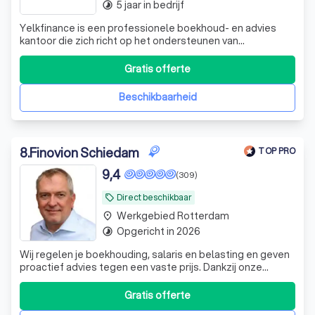
5 jaar in bedrijf
timelapse
Yelkfinance is een professionele boekhoud- en advies
kantoor die zich richt op het ondersteunen van
ondernemers en bedrijven in Nederland, maar wij helpen
ook particulieren met hun inkomstenbelasting. Met onze
Gratis offerte
expertise in financiële administratie, belastingadvies en
bedrijfsoptimalisatie helpen wij
Beschikbaarheid
8
.
Finovion Schiedam
TOP PRO
9,4
(309)
Direct beschikbaar
local_offer
Werkgebied Rotterdam
place
Opgericht in 2026
timelapse
Wij regelen je boekhouding, salaris en belasting en geven
proactief advies tegen een vaste prijs. Dankzij onze
landelijke back-up loopt je administratie altijd door.
Gratis offerte