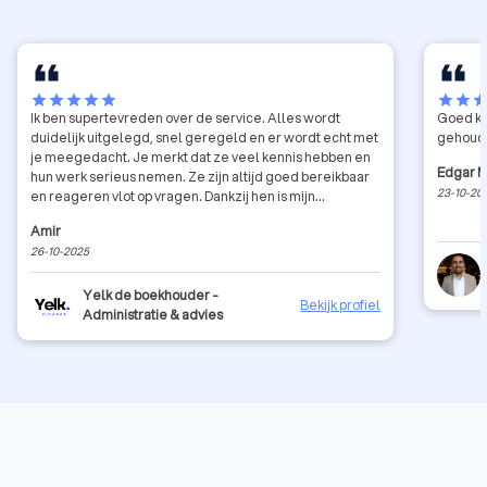
star
star
star
star
star
star
star
sta
Ik ben supertevreden over de service. Alles wordt
Goed ku
duidelijk uitgelegd, snel geregeld en er wordt echt met
gehoude
je meegedacht. Je merkt dat ze veel kennis hebben en
Edgar M
hun werk serieus nemen. Ze zijn altijd goed bereikbaar
23-10-20
en reageren vlot op vragen. Dankzij hen is mijn
administratie eindelijk overzichtelijk en stressvrij. Zeker
Amir
een aanrader voor iedereen die op zoek is naar een
26-10-2025
betrouwbare en professionele boekhouder!
Yelk de boekhouder -
Bekijk profiel
Administratie & advies