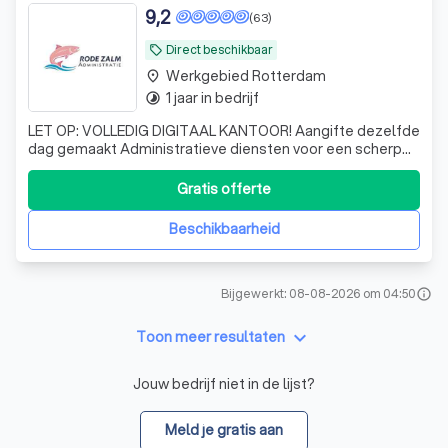
9,2
(63)
Direct beschikbaar
local_offer
Werkgebied Rotterdam
place
1 jaar in bedrijf
timelapse
LET OP: VOLLEDIG DIGITAAL KANTOOR! Aangifte dezelfde
dag gemaakt Administratieve diensten voor een scherp
tarief. Veel landelijke klanten; zie reviews!
Gratis offerte
Beschikbaarheid
Bijgewerkt: 08-08-2026 om 04:50
info
keyboard_arrow_down
Toon meer resultaten
Jouw bedrijf niet in de lijst?
Meld je gratis aan