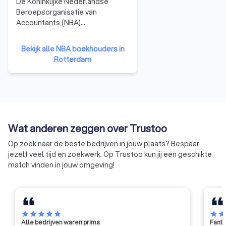
De Koninklijke Nederlandse
Beroepsorganisatie van
Accountants (NBA)
vertegenwoordigt accountants
in Nederland en biedt hen
Bekijk alle NBA boekhouders in
ondersteuning op het gebied van
Rotterdam
opleiding en ontwikkeling. Een
accountant heeft een hogere
opleiding genoten dan een
boekhouder, en is wettelijk
bevoegd om jaarrekeningen te
controleren. Ook kunnen
Wat anderen zeggen over Trustoo
accountants vaker adviserende
en leidinggevende rollen
Op zoek naar de beste bedrijven in jouw plaats? Bespaar
vervullen. Accountants die zijn
jezelf veel tijd en zoekwerk. Op Trustoo kun jij een geschikte
aangesloten bij de NBA zijn
match vinden in jouw omgeving!
opgeleid volgens strikte
professionele normen en
moeten zich houden aan regels
en gedragsrichtlijnen die zijn
vastgesteld door deze
star
star
star
star
star
star
sta
Alle bedrijven waren prima
Fanta
organisatie. Hierdoor krijg je te