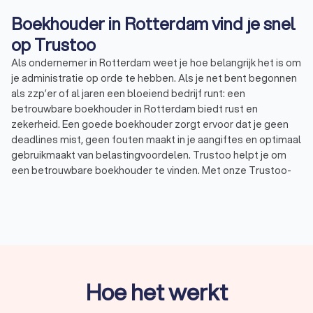
Boekhouder in Rotterdam vind je snel
op Trustoo
Als ondernemer in Rotterdam weet je hoe belangrijk het is om
je administratie op orde te hebben. Als je net bent begonnen
als zzp’er of al jaren een bloeiend bedrijf runt: een
betrouwbare boekhouder in Rotterdam biedt rust en
zekerheid. Een goede boekhouder zorgt ervoor dat je geen
deadlines mist, geen fouten maakt in je aangiftes en optimaal
gebruikmaakt van belastingvoordelen. Trustoo helpt je om
een betrouwbare boekhouder te vinden. Met onze Trustoo-
score, gebaseerd op
7,627
reviews, krijg je een goed beeld
van het aanbod. In Roterdam scoren boekhouders gemiddeld
een
8.6
. Bekijk onze top 10 Rotterdamse boekhouders of
bekijk onze
top 10 boekhouders
uit heel Nederland.
Wat kan een boekhouder voor mij doen?
Hoe het werkt
Een boekhouder doet veel meer dan alleen je bonnen