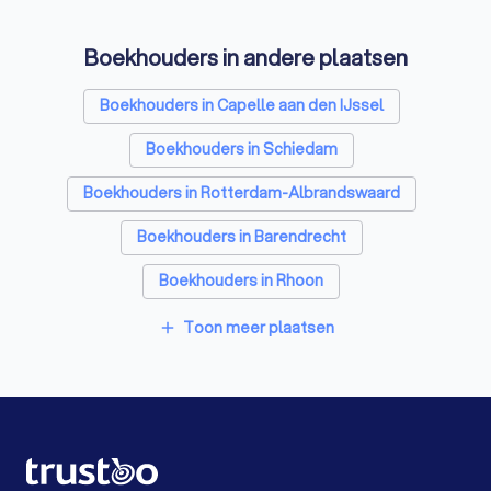
Vertaalbureaus in Rotterdam
Boekhouders in andere plaatsen
SEO-specialisten in Rotterdam
Grafisch ontwerpers in Rotterdam
Boekhouders in Capelle aan den IJssel
Reclamebureaus in Rotterdam
Boekhouders in Schiedam
Koffieautomaat leveranciers in Rotterdam
Boekhouders in Rotterdam-Albrandswaard
Accountants in Rotterdam
Boekhouders in Barendrecht
Boekhouders in Rhoon
Boekhouders in Bergschenhoek
Toon meer plaatsen
add
Boekhouders in Krimpen aan den IJssel
Boekhouders in Berkel en Rodenrijs
Boekhouders in Ridderkerk