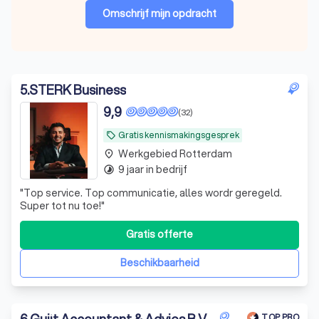
Omschrijf mijn opdracht
5
.
STERK Business
9,9
(32)
Gratis kennismakingsgesprek
local_offer
Werkgebied Rotterdam
place
9 jaar in bedrijf
timelapse
"
Top service. Top communicatie, alles wordr geregeld.
Super tot nu toe!
"
Gratis offerte
Beschikbaarheid
6
.
Guijt Accountant & Advies B.V.
TOP PRO