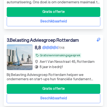
automatisering. Ons doel is om ondernemers maximaal te
ontzorgen, zodat zij zich kunnen richten op waar ze écht
goed in zijn: ondernemen. Ons kantoor wordt geleid door
Gratis offerte
ervaren professionals met een accountancyachtergrond,
aangevuld met diepgaande
Beschikbaarheid
3
.
Belasting Adviesgroep Rotterdam
8,8
(13)
Gratis kennismakingsgesprek
local_offer
Aert Van Nesstraat 45, Rotterdam
place
8 jaar in bedrijf
timelapse
Bij Belasting Adviesgroep Rotterdam helpen we
ondernemers en start-ups hun financiële fundament
vanaf dag één stevig neer te zetten. Vanuit de Rotterdam
Building, midden in het Erasmus Centre for
Gratis offerte
Entrepreneurship, staan we tussen de vernieuwers van
morgen en werken we dagelijks met ondernemers die
Beschikbaarheid