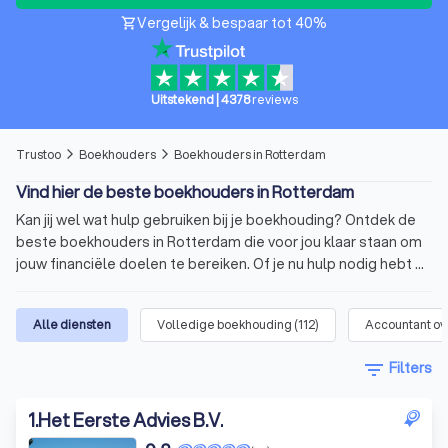
Vergelijk & bespaar tot 40%
shopping_cart
Uitstekend
|
4378
reviews
Trustoo
Boekhouders
Boekhouders in Rotterdam
arrow_forward_ios
arrow_forward_ios
Vind hier de beste boekhouders in Rotterdam
Kan jij wel wat hulp gebruiken bij je boekhouding? Ontdek de
beste boekhouders in Rotterdam die voor jou klaar staan om
jouw financiële doelen te bereiken. Of je nu hulp nodig hebt bij
de boekhouding van je onderneming, belastingaangifte of
financiële planning. Via Trustoo vind je gemakkelijk de beste
Alle diensten
Volledige boekhouding
(
112
)
Accountant ov
boekhouders uit Rotterdam. Wij hebben zorgvuldig een top 10
voor je samengesteld van de boekhouders in Rotterdam.
filter_list
Filters
Deze boekhouders hebben een gemiddelde Trustoo Score
van 8.6 die we hebben gebaseerd op hun expertise, opleiding
1
.
Het Eerste Advies B.V.
en de 7,627 klantenbeoordelingen vanuit verschillende
bronnen.