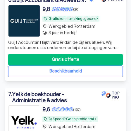
9,8
(20)
Gratis kennismakingsgesprek
local_offer
Werkgebied Rotterdam
place
3 jaar in bedrijf
timelapse
Guijt Accountant kijkt verder dan de cijfers alleen. Wij
ondersteunen u als ondernemer bij de uitdagingen van
vandaag en morgen. Samen helpen we u en de
onderneming vooruit!
Gratis offerte
Beschikbaarheid
7
.
Yelk de boekhouder -
TOP
PRO
Administratie & advies
9,6
(137)
🚀 Spoed? Geen probleem! ⚡
local_offer
Werkgebied Rotterdam
place