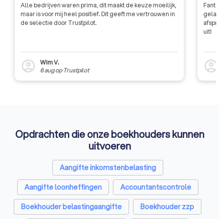
Alle bedrijven waren prima, dit maakt de keuze moeilijk,
Fanta
maken met een betrouwbare en
maar is voor mij heel positief. Dit geeft me vertrouwen in
gelat
professionele dienstverlener die
de selectie door Trustpilot.
afspr
kennis heeft van uiteenlopende
uit!
zaken op financieel gebied en
daarbuiten.
Wim V.
account_circle
account_circl
6 aug
op
Trustpilot
Opdrachten die onze boekhouders kunnen
uitvoeren
Aangifte inkomstenbelasting
Aangifte loonheffingen
Accountantscontrole
Boekhouder belastingaangifte
Boekhouder zzp