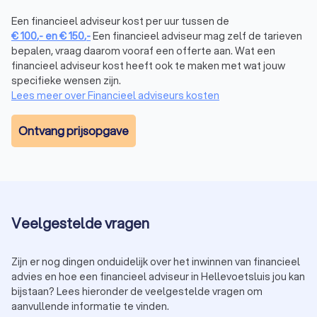
vergelijkt hypotheken van verschillende aanbieders en houdt
rekening met jouw persoonlijke doelen, je huidige situatie en
Een financieel adviseur kost per uur tussen de
je toekomstplannen. Professioneel
hypotheekadvies
zorgt
€
100
,-
en
€
150
,-
Een financieel adviseur mag zelf de tarieven
ervoor dat je niet alleen nu, maar ook in de toekomst
bepalen, vraag daarom vooraf een offerte aan. Wat een
comfortabel kunt wonen.
financieel adviseur kost heeft ook te maken met wat jouw
specifieke wensen zijn.
Lees meer over Financieel adviseurs kosten
Financieel adviseur beleggen in
Hellevoetsluis
Ontvang prijsopgave
Wil je vermogen opbouwen door te beleggen, maar weet je
niet waar je moet beginnen? Een financieel expert in
Hellevoetsluis begeleidt je in het maken van slimme
beleggingskeuzes. Hierbij wordt rekening gehouden met:
Je risicobereidheid: hoeveel risico wil en kun je nemen?
Je doelen: beleg je voor de korte of lange termijn?
Veelgestelde vragen
Je huidige financiële situatie en hoeveel je kunt missen.
Een financieel adviseur kan je ook helpen bij het kiezen van
beleggingsproducten, zoals aandelen, obligaties of fondsen,
Zijn er nog dingen onduidelijk over het inwinnen van financieel
en zorgt dat je een evenwichtige portefeuille opbouwt. Neem
advies en hoe een financieel adviseur in Hellevoetsluis jou kan
vandaag nog contact op met een
beleggingsadviseur
in
bijstaan? Lees hieronder de veelgestelde vragen om
Hellevoetsluis en begin met het opbouwen van je financiële
aanvullende informatie te vinden.