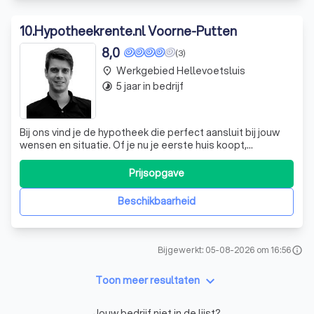
10
.
Hypotheekrente.nl Voorne-Putten
8,0
(3)
Werkgebied Hellevoetsluis
place
5 jaar in bedrijf
timelapse
Bij ons vind je de hypotheek die perfect aansluit bij jouw
wensen en situatie. Of je nu je eerste huis koopt,
doorstroomt naar een volgende woning, of wilt
verduurzamen met een nieuwe badkamer of dakkapel, wij
Prijsopgave
staan voor je klaar. We denken met je mee en bieden
deskundig advies over de meest voordel
Beschikbaarheid
Bijgewerkt: 05-08-2026 om 16:56
info
keyboard_arrow_down
Toon meer resultaten
Jouw bedrijf niet in de lijst?