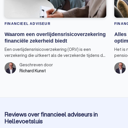
FINANCIEEL ADVISEUR
FINAN
Waarom een overlijdensrisicoverzekering
Alles
financiële zekerheid biedt
optim
Een overlijdensrisicoverzekering (ORV) is een
Het is 
verzekering die uitkeert als de verzekerde tijdens de
pensio
looptijd van de verzekering overlijdt. Dit type
pensio
Geschreven door
verzekering biedt financiële zekerheid aan de
gebruik
Richard Kunst
nabestaanden van de verzekerde, zoals partner,
jaarrui
kinderen of andere familieleden. Hier zijn enkele
van mak
specifieke doelen waarvoor een
advise
overlijdensrisicoverzekering kan worden gebruikt.
jaarrui
Reviews over financieel adviseurs in
Hellevoetsluis