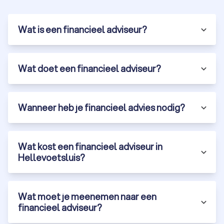
toekomst.
Wat is een financieel adviseur?
Financieel adviseur belasting in
Hellevoetsluis
Belastingen zijn complex en hebben een grote impact op je
Wat doet een financieel adviseur?
financiële situatie. Een financieel adviseur helpt je
belastingvoordelen te benutten en onnodige kosten te
vermijden. Denk hierbij aan:
Advies over belastingaftrek, zoals
Wanneer heb je financieel advies nodig?
hypotheekrenteaftrek of giften.
Het opstellen van een fiscaal gunstig plan voor
pensioenopbouw of beleggen.
Ondersteuning bij belastingaangifte of het vermijden
Wat kost een financieel adviseur in
van dubbele belasting bij internationaal inkomen.
Hellevoetsluis?
Bekijk onze
top 10 belastingadviseurs
in Hellevoetsluis en laat
je belastingszaken professioneel regelen door een erkend
financieel adviseur.
Wat moet je meenemen naar een
financieel adviseur?
Erf- en schenkingsadvies in Hellevoetsluis