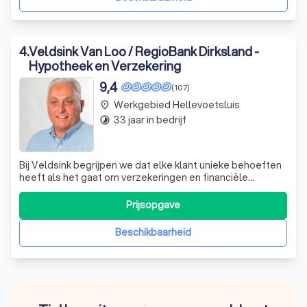
4
.
Veldsink Van Loo / RegioBank Dirksland -
Hypotheek en Verzekering
9,4
(107)
Werkgebied Hellevoetsluis
place
33 jaar in bedrijf
timelapse
Bij Veldsink begrijpen we dat elke klant unieke behoeften
heeft als het gaat om verzekeringen en financiële
planning. Wij onderscheiden ons door onze persoonlijke
benadering en diepgaande expertise. Ons team van
Prijsopgave
ervaren adviseurs staat klaar om u te begeleiden bij het
maken van weloverwogen keuzes d
Beschikbaarheid