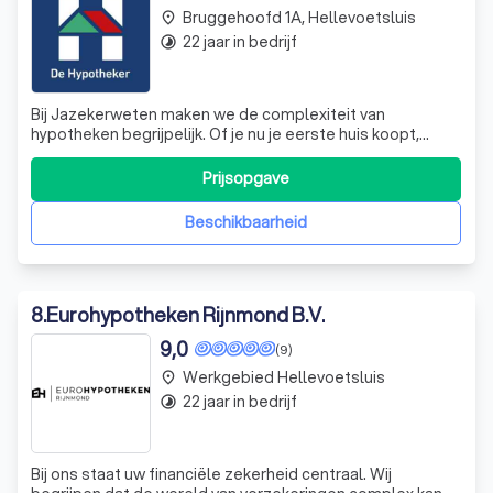
Bruggehoofd 1A, Hellevoetsluis
place
22 jaar in bedrijf
timelapse
Bij Jazekerweten maken we de complexiteit van
hypotheken begrijpelijk. Of je nu je eerste huis koopt,
verhuist of je huidige hypotheek wilt oversluiten, wij
bieden inzicht met onze korte video's. We behandelen
Prijsopgave
thema's zoals besparen op maandlasten, verduurzaming
van je woning en de aflossingsvrije h
Beschikbaarheid
8
.
Eurohypotheken Rijnmond B.V.
9,0
(9)
Werkgebied Hellevoetsluis
place
22 jaar in bedrijf
timelapse
Bij ons staat uw financiële zekerheid centraal. Wij