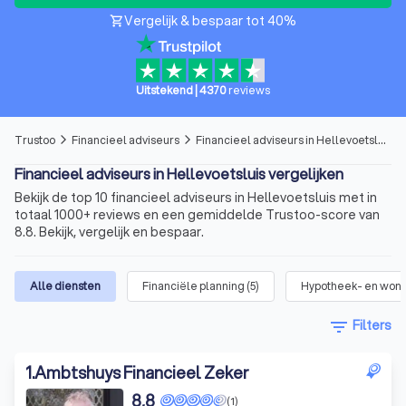
Vergelijk & bespaar tot 40%
shopping_cart
Uitstekend
|
4370
reviews
Trustoo
Financieel adviseurs
Financieel adviseurs in Hellevoetsluis
arrow_forward_ios
arrow_forward_ios
Financieel adviseurs in Hellevoetsluis vergelijken
Bekijk de top 10 financieel adviseurs in Hellevoetsluis met in
totaal 1000+ reviews en een gemiddelde Trustoo-score van
8.8. Bekijk, vergelijk en bespaar.
Alle diensten
Financiële planning
(
5
)
Hypotheek- en woni
filter_list
Filters
1
.
Ambtshuys Financieel Zeker
8,8
(1)