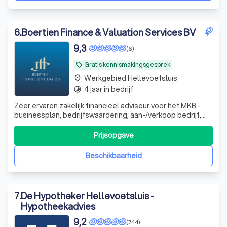
6
.
Boertien Finance & Valuation Services BV
9,3
(6)
Gratis kennismakingsgesprek
local_offer
Werkgebied Hellevoetsluis
place
4 jaar in bedrijf
timelapse
Zeer ervaren zakelijk financieel adviseur voor het MKB -
businessplan, bedrijfswaardering, aan-/verkoop bedrijf,
werknemersparticipaties, financieel zwaar weer en whoa
trajecten. DGA advisering
Prijsopgave
Beschikbaarheid
7
.
De Hypotheker Hellevoetsluis -
Hypotheekadvies
9,2
(744)