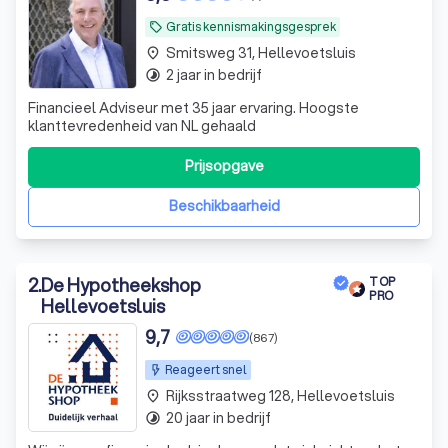
Gratis kennismakingsgesprek
local_offer
Smitsweg 31, Hellevoetsluis
place
2 jaar in bedrijf
timelapse
Financieel Adviseur met 35 jaar ervaring. Hoogste
klanttevredenheid van NL gehaald
Prijsopgave
Beschikbaarheid
2
.
De Hypotheekshop
TOP
PRO
Hellevoetsluis
9,7
(867)
Reageert snel
Rijksstraatweg 128, Hellevoetsluis
place
20 jaar in bedrijf
timelapse