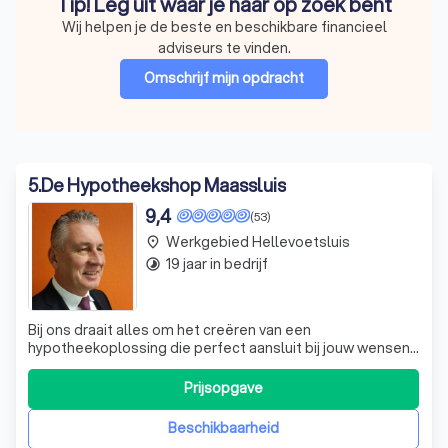
Tip! Leg uit waar je naar op zoek bent
Wij helpen je de beste en beschikbare financieel
adviseurs te vinden.
Omschrijf mijn opdracht
5
.
De Hypotheekshop Maassluis
9,4
(53)
Werkgebied Hellevoetsluis
place
19 jaar in bedrijf
timelapse
Bij ons draait alles om het creëren van een
hypotheekoplossing die perfect aansluit bij jouw wensen
en persoonlijke situatie. Wij bieden niet alleen deskundig
advies over hypotheken, maar ook over de verzekeringen
Prijsopgave
die je nodig hebt bij de aankoop van je droomhuis. Onze
nazorg is gericht op jouw fina
Beschikbaarheid