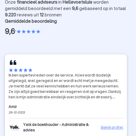
Onze
financieel adviseurs
in
Hellevoetsluis
worden
gemiddeld beoordeeld met een
9,6
gebaseerd op in totaal
9.220
reviews uit
12
bronnen
Gemiddelde beoordeling
9,6
•
star
star
star
star
star
star
star
star
star
star
Ik ben supertevreden over de service. Alles wordt duidelijk
uitgelegd, snel geregeld en er wordt echt met je meegedacht.
Je merkt dat ze veel kennis hebben en hun werk serieus nemen.
Ze zijn altijd goed bereikbaar en reageren vlot op vragen. Dankzij
hen is mijn administratie eindelijk overzichtelijk en stressvrij.
Zeker een aanrader voor iedereen die op zoek is naar een
Amir
betrouwbare en professionele boekhouder!
26-10-2025
Yelk de boekhouder - Administratie &
Bekijk profiel
advies