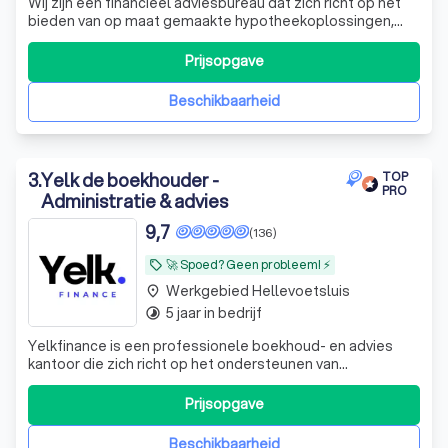
Wij zijn een financieel adviesbureau dat zich richt op het
bieden van op maat gemaakte hypotheekoplossingen,
verzekeringen en pensioenadvies. Onze diensten zijn
afgestemd op uw persoonlijke situatie en wensen.
Prijsopgave
Daarnaast bieden we nazorg na het afsluiten van uw
hypotheek en begeleiden we u bij de aan
Beschikbaarheid
3
.
Yelk de boekhouder -
TOP
PRO
Administratie & advies
9,7
(136)
🚀 Spoed? Geen probleem! ⚡
local_offer
Werkgebied Hellevoetsluis
place
5 jaar in bedrijf
timelapse
Yelkfinance is een professionele boekhoud- en advies
kantoor die zich richt op het ondersteunen van
ondernemers en bedrijven in Nederland, maar wij helpen
ook particulieren met hun inkomstenbelasting. Met onze
Prijsopgave
expertise in financiële administratie, belastingadvies en
bedrijfsoptimalisatie helpen wij
Beschikbaarheid