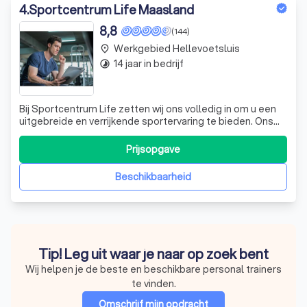
4
.
Sportcentrum Life Maasland
8,8
(144)
Werkgebied Hellevoetsluis
place
14 jaar in bedrijf
timelapse
Bij Sportcentrum Life zetten wij ons volledig in om u een
uitgebreide en verrijkende sportervaring te bieden. Ons
centrum is uitgerust met moderne faciliteiten en biedt
een breed scala aan fitness- en groepslessen die
Prijsopgave
ontworpen zijn om aan alle behoeften te voldoen, van
beginners tot gevorderde spor
Beschikbaarheid
Tip! Leg uit waar je naar op zoek bent
Wij helpen je de beste en beschikbare personal trainers
te vinden.
Omschrijf mijn opdracht