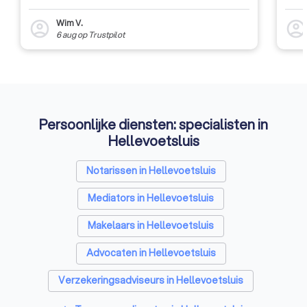
Wim V.
account_circle
account_circl
6 aug
op
Trustpilot
Persoonlijke diensten: specialisten in
Hellevoetsluis
Notarissen in Hellevoetsluis
Mediators in Hellevoetsluis
Makelaars in Hellevoetsluis
Advocaten in Hellevoetsluis
Verzekeringsadviseurs in Hellevoetsluis