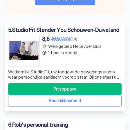
5
.
Studio Fit Slender You Schouwen-Duiveland
8,6
(9)
Werkgebied Hellevoetsluis
place
21 jaar in bedrijf
timelapse
Welkom bij Studio Fit, uw toegewijde bewegingsstudio
waar persoonlijke aandacht voorop staat. Bij ons staat uw
welzijn centraal, en wij zijn altijd beschikbaar om uw vragen
te beantwoorden en uw fitnessdoelen te ondersteunen.
Prijsopgave
Met de innovatieve Slender You-methode bieden wij een
ontspannen manier om
Beschikbaarheid
6
.
Rob's personal training