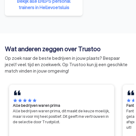
Bekijk alle EREPS personal
European Register of Exercise
trainers in Hellevoetsluis
Professionals, valideert jouw
expertise in het leveren van
gepersonaliseerde
trainingsprogramma's en het
begeleiden van cliënten naar hun
gezondheidsdoelen. Sluit je aan
Wat anderen zeggen over Trustoo
bij een netwerk van
professionals die streven naar
Op zoek naar de beste bedrijven in jouw plaats? Bespaar
uitmuntendheid en blijf op de
jezelf veel tijd en zoekwerk. Op Trustoo kun jij een geschikte
hoogte van de nieuwste
match vinden in jouw omgeving!
ontwikkelingen in de sector.
star
star
star
star
star
star
sta
Alle bedrijven waren prima
Fanta
Alle bedrijven waren prima, dit maakt de keuze moeilijk,
Fanta
maar is voor mij heel positief. Dit geeft me vertrouwen in
gelat
de selectie door Trustpilot.
afspr
uit!