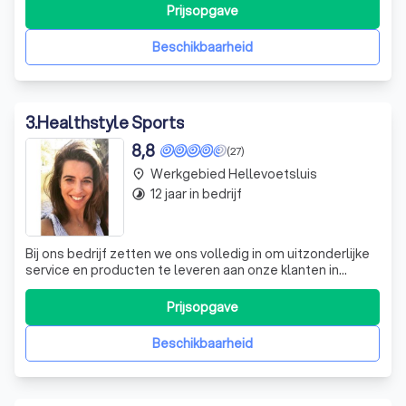
workout, ongeacht je schema. Met een breed scala aan
Prijsopgave
groepslessen zoals Bodypump, Dance en BRN, is er altijd
een activiteit die bij
Beschikbaarheid
3
.
Healthstyle Sports
8,8
(27)
Werkgebied Hellevoetsluis
place
12 jaar in bedrijf
timelapse
Bij ons bedrijf zetten we ons volledig in om uitzonderlijke
service en producten te leveren aan onze klanten in
Nederland. Wij begrijpen het belang van snelle en
betrouwbare levering, daarom streven we ernaar om elke
Prijsopgave
bestelling binnen vijf werkdagen te bezorgen. Elk product
dat u bij ons bestelt, wo
Beschikbaarheid