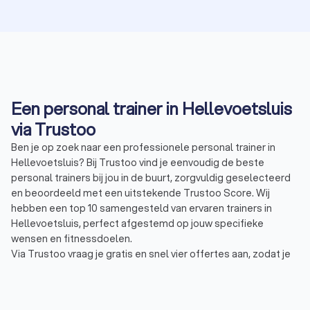
Een personal trainer in Hellevoetsluis
via Trustoo
Ben je op zoek naar een professionele personal trainer in
Hellevoetsluis? Bij Trustoo vind je eenvoudig de beste
personal trainers bij jou in de buurt, zorgvuldig geselecteerd
en beoordeeld met een uitstekende Trustoo Score. Wij
hebben een top 10 samengesteld van ervaren trainers in
Hellevoetsluis, perfect afgestemd op jouw specifieke
wensen en fitnessdoelen.
Via Trustoo vraag je gratis en snel vier offertes aan, zodat je
de personal trainer vindt die jou tijdens het sporten perfect
begeleidt. Of je nu wilt afvallen, spiermassa wilt opbouwen of
je conditie wilt verbeteren, bij Trustoo vind je de beste