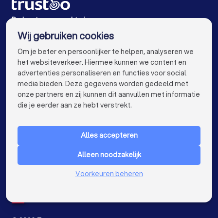
Personal trainers in Vlaardingen
De beste personal trainers voor jou
Wij gebruiken cookies
Personal trainers in Amsterdam
info@trustoo.nl
Om je beter en persoonlijker te helpen, analyseren we
Personal trainers in Rotterdam
het websiteverkeer. Hiermee kunnen we content en
advertenties personaliseren en functies voor social
Personal trainers in Den Haag
media bieden. Deze gegevens worden gedeeld met
onze partners en zij kunnen dit aanvullen met informatie
Personal trainers in Utrecht
keyboard_arrow_down
VOOR PARTICULIEREN
die je eerder aan ze hebt verstrekt.
Personal trainers in Eindhoven
keyboard_arrow_down
VOOR BEDRIJVEN
Personal trainers in Tilburg
Alles accepteren
keyboard_arrow_down
OVER TRUSTOO
Personal trainers in Groningen
Alleen noodzakelijk
LAND
Nederland
Personal trainers in Almere
Voorkeuren beheren
België
Duitsland
Personal trainers in Breda
Spanje
Personal trainers in Nijmegen