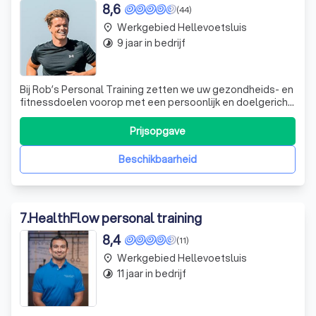
8,6
(44)
Werkgebied Hellevoetsluis
place
9 jaar in bedrijf
timelapse
Bij Rob’s Personal Training zetten we uw gezondheids- en
fitnessdoelen voorop met een persoonlijk en doelgericht
trainingsplan. Of u nu traint om medische redenen of
streeft naar een sterker, strakker en fitter lichaam, wij
Prijsopgave
bieden de expertise en motivatie die u nodig heeft. Onze
trainingen vinden p
Beschikbaarheid
7
.
HealthFlow personal training
8,4
(11)
Werkgebied Hellevoetsluis
place
11 jaar in bedrijf
timelapse