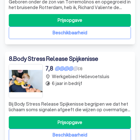
Geboren onder de zon van Torremolinos en opgegroeid in
het bruisende Rotterdam, heb ik, Richard Valiente de
Bruin, mijn passie voor sport en coaching ontdekt tijdens
mijn basketbalcarrière. Het coachen en motiveren van
Prijsopgave
teamgenoten om hun potentieel te maximaliseren, gaf mij
veel voldoening, vooral t
Beschikbaarheid
8
.
Body Stress Release Spijkenisse
7,8
(3)
Werkgebied Hellevoetsluis
place
6 jaar in bedrijf
timelapse
Bij Body Stress Release Spijkenisse begrijpen we dat het
lichaam soms signalen afgeeft die wijzen op overmatige
spanning. Onze techniek, ontwikkeld om vastgezette
spierspanning te verlichten, activeert het
Prijsopgave
zelfherstellende vermogen van uw lichaam. Wij richten
ons op het herstel van de natuurlijke co
Beschikbaarheid