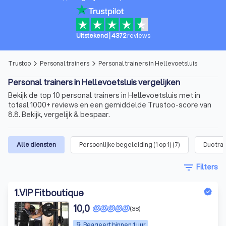
Uitstekend
|
4372
reviews
Trustoo
Personal trainers
Personal trainers in Hellevoetsluis
arrow_forward_ios
arrow_forward_ios
Personal trainers in Hellevoetsluis vergelijken
Bekijk de top 10 personal trainers in Hellevoetsluis met in
totaal 1000+ reviews en een gemiddelde Trustoo-score van
8.8. Bekijk, vergelijk & bespaar.
Alle diensten
Persoonlijke begeleiding (1 op 1)
(
7
)
Duo tra
filter_list
Filters
1
.
VIP Fitboutique
10,0
(38)
Reageert binnen 1 uur