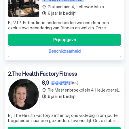
Plataanlaan 4, Hellevoetsluis
place
6 jaar in bedrijf
timelapse
Bij V.I.P. Fitboutique onderscheiden we ons door een
exclusieve benadering van fitness en welzijn. Onze
moderne trainingsstudio in Hellevoetsluis is uitgerust met
de nieuwste apparatuur en biedt een scala aan
Prijsopgave
persoonlijke trainingsmogelijkheden. Wij zien elke klant als
een V.I.P. en zorgen voor een
Beschikbaarheid
2
.
The Health Factory Fitness
8,9
(92)
Rie Mastenbroekplein 4, Hellevoetsluis
place
6 jaar in bedrijf
timelapse
Bij The Health Factory zetten wij ons volledig in om jou te
begeleiden naar een gezondere levensstijl. Onze club is
24/7 geopend, zodat je altijd terecht kunt voor jouw