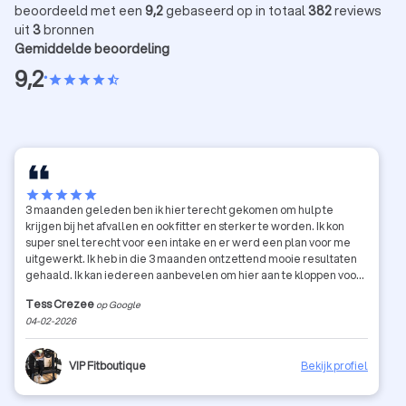
beoordeeld met een
9,2
gebaseerd op in totaal
382
reviews
uit
3
bronnen
Gemiddelde beoordeling
9,2
•
star
star
star
star
star_half
star
star
star
star
star
3 maanden geleden ben ik hier terecht gekomen om hulp te
krijgen bij het afvallen en ook fitter en sterker te worden. Ik kon
super snel terecht voor een intake en er werd een plan voor me
uitgewerkt. Ik heb in die 3 maanden ontzettend mooie resultaten
gehaald. Ik kan iedereen aanbevelen om hier aan te kloppen voor
coaching.
Tess Crezee
op Google
04-02-2026
VIP Fitboutique
Bekijk profiel