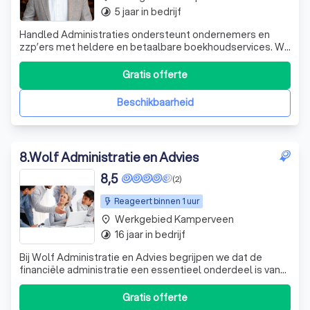
5 jaar in bedrijf
timelapse
Handled Administraties ondersteunt ondernemers en
zzp’ers met heldere en betaalbare boekhoudservices. Wij
zorgen dat jouw administratie klopt, zodat jij je kunt
focussen op de groei van je bedrijf. Persoonlijk,
Gratis offerte
transparant en zonder poespas: jouw administratie,
professioneel handled.
Beschikbaarheid
8
.
Wolf Administratie en Advies
8,5
(2)
Reageert binnen 1 uur
Werkgebied Kamperveen
place
16 jaar in bedrijf
timelapse
Bij Wolf Administratie en Advies begrijpen we dat de
financiële administratie een essentieel onderdeel is van
zowel het persoonlijke als zakelijke succes. Wij zijn een
kleinschalig, maar veelzijdig administratiekantoor dat zich
Gratis offerte
richt op zzp'ers, bedrijven en particulieren. Onze expertise