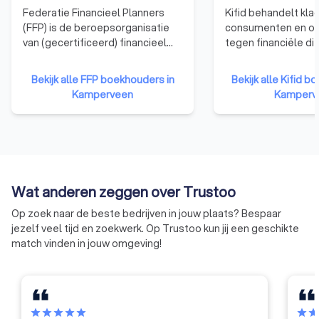
Federatie Financieel Planners
Kifid behandelt kla
(FFP) is de beroepsorganisatie
consumenten en o
van (gecertificeerd) financieel
tegen financiële di
planners die het FFP-Keurmerk
die zijn aangesloten
dragen en zijn opgenomen in het
klachteninstituut. F
Bekijk alle FFP boekhouders in
Bekijk alle Kifid b
FFP certificeringsregister. Een
adviseurs en
Kamperveen
Kamperv
gecertificeerd financieel planner
verzekeringsagent
met het FFP-Keurmerk is in staat
aangesloten bij Kifi
om consumenten integraal te
dat de klant centraa
adviseren over hun financiële
aansluiting bij Kifi
toekomst.
een onpartijdige b
klachten, als altern
Wat anderen zeggen over Trustoo
rechter.
Op zoek naar de beste bedrijven in jouw plaats? Bespaar
jezelf veel tijd en zoekwerk. Op Trustoo kun jij een geschikte
match vinden in jouw omgeving!
star
star
star
star
star
star
sta