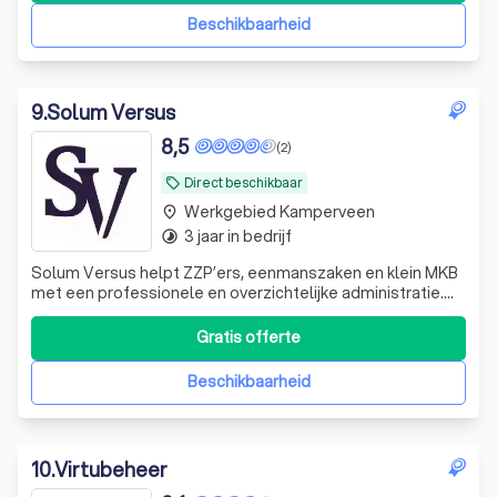
ligt in het
Beschikbaarheid
9
.
Solum Versus
8,5
(2)
Direct beschikbaar
local_offer
Werkgebied Kamperveen
place
3 jaar in bedrijf
timelapse
Solum Versus helpt ZZP’ers, eenmanszaken en klein MKB
met een professionele en overzichtelijke administratie.
Dankzij jarenlange ervaring bij gerenommeerde
accountantskantoren ben je verzekerd van kwaliteit,
Gratis offerte
terwijl persoonlijk contact en duidelijke communicatie
centraal staan. Je betaalt vaste maan
Beschikbaarheid
10
.
Virtubeheer