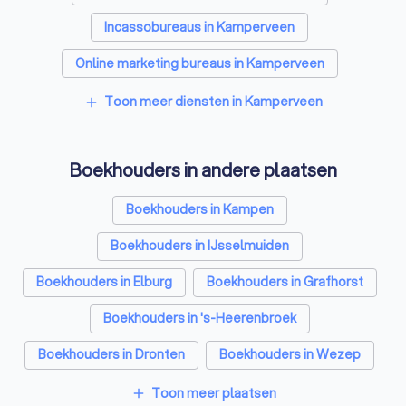
Incassobureaus in Kamperveen
Online marketing bureaus in Kamperveen
Tekstschrijvers in Kamperveen
Toon meer diensten in Kamperveen
add
Vertaalbureaus in Kamperveen
Boekhouders in andere plaatsen
SEO-specialisten in Kamperveen
Grafisch ontwerpers in Kamperveen
Boekhouders in Kampen
Reclamebureaus in Kamperveen
Boekhouders in IJsselmuiden
Accountants in Kamperveen
Boekhouders in Elburg
Boekhouders in Grafhorst
Boekhouders in 's-Heerenbroek
Boekhouders in Dronten
Boekhouders in Wezep
Boekhouders in Genemuiden
Toon meer plaatsen
add