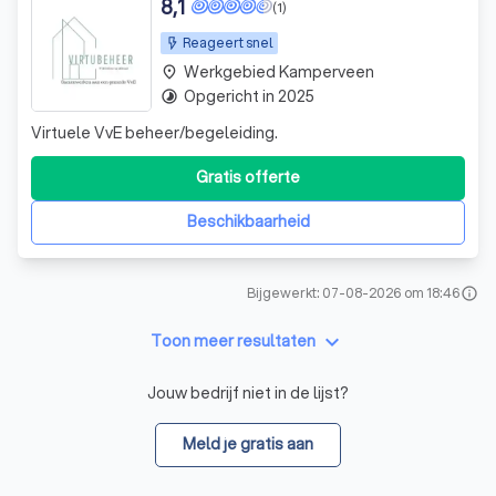
8,1
(1)
Reageert snel
Werkgebied Kamperveen
place
Opgericht in 2025
timelapse
Virtuele VvE beheer/begeleiding.
Gratis offerte
Beschikbaarheid
Bijgewerkt: 07-08-2026 om 18:46
info
keyboard_arrow_down
Toon meer resultaten
Jouw bedrijf niet in de lijst?
Meld je gratis aan