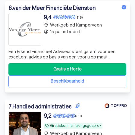
6
.
van der Meer Financiële Diensten
9,4
(118)
Werkgebied Kamperveen
place
15 jaar in bedrijf
timelapse
Een Erkend Financieel Adviseur staat garant voor een
excellent advies op basis van een voor u op maat
gemaakt financieel plan. Ons uitgangspunt is dat u
financieel beter wordt van ons advies.
Gratis offerte
Beschikbaarheid
7
.
Handled administraties
TOP PRO
9,2
(39)
Gratis kennismakingsgesprek
local_offer
Werkgebied Kamperveen
place