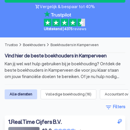
Vergelijk & bespaar tot 40%
shopping_cart
Uitstekend
|
4375
reviews
Trustoo
Boekhouders
Boekhouders in Kamperveen
arrow_forward_ios
arrow_forward_ios
Vind hier de beste boekhouders in Kamperveen
Kan jij wel wat hulp gebruiken bij je boekhouding? Ontdek de
beste boekhouders in Kamperveen die voor jou klaar staan
om jouw financiële doelen te bereiken. Of je nu hulp nodig
hebt bij de boekhouding van je onderneming,
belastingaangifte of financiële planning. Via Trustoo vind je
Alle diensten
Volledige boekhouding
(
16
)
Accountant ove
gemakkelijk de beste boekhouders uit Kamperveen. Wij
hebben zorgvuldig een top 10 voor je samengesteld van de
filter_list
Filters
boekhouders in Kamperveen. Deze boekhouders hebben een
gemiddelde Trustoo Score van 8.8 die we hebben gebaseerd
1
.
RealTime Cijfers B.V.
op hun expertise, opleiding en de 1000+
klantenbeoordelingen vanuit verschillende bronnen.