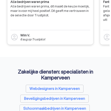
Alle bedrijven waren prima
Fanta
Alle bedrijven waren prima, dit maakt de keuze moeilijk,
Fanta
maar is voor mij heel positief. Dit geeft me vertrouwen in
gelat
de selectie door Trustpilot.
afspr
uit!
Wim V.
account_circle
account_circl
6 aug
op
Trustpilot
Zakelijke diensten: specialisten in
Kamperveen
Webdesigners in Kamperveen
Beveiligingsbedrijven in Kamperveen
Schoonmaakbedrijven in Kamperveen