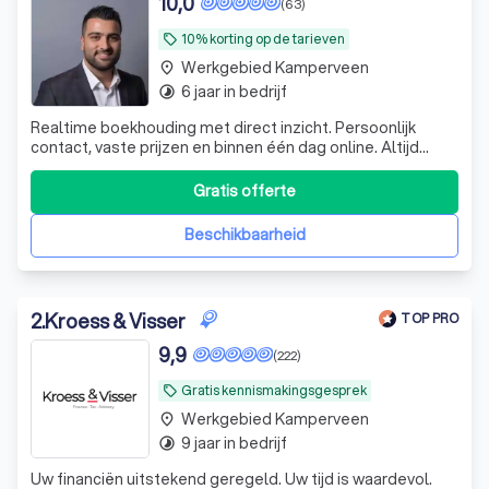
10,0
(63)
Wat is een boekhouder? Ontdek de
wereld van boekhouding
10% korting op de tarieven
local_offer
Werkgebied Kamperveen
place
Welke diensten biedt een boekhouder?
6 jaar in bedrijf
timelapse
Ontdek de mogelijkheden
Realtime boekhouding met direct inzicht. Persoonlijk
contact, vaste prijzen en binnen één dag online. Altijd
Hoe vind je een goede boekhouder? Volg
bereikbaar én beoordeeld met 5 sterren op Google.
deze stappen
Gratis offerte
Beschikbaarheid
2
.
Kroess & Visser
TOP PRO
9,9
(222)
Gratis kennismakingsgesprek
local_offer
Werkgebied Kamperveen
place
9 jaar in bedrijf
timelapse
Uw financiën uitstekend geregeld. Uw tijd is waardevol.