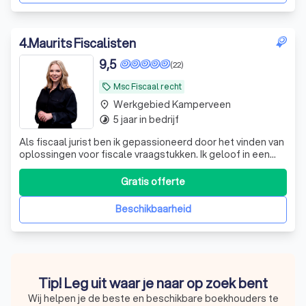
4
.
Maurits Fiscalisten
9,5
(22)
Msc Fiscaal recht
local_offer
Werkgebied Kamperveen
place
5 jaar in bedrijf
timelapse
Als fiscaal jurist ben ik gepassioneerd door het vinden van
oplossingen voor fiscale vraagstukken. Ik geloof in een
persoonlijke aanpak om zo op maat gemaakte
oplossingen te bieden.
Gratis offerte
Beschikbaarheid
Tip! Leg uit waar je naar op zoek bent
Wij helpen je de beste en beschikbare boekhouders te