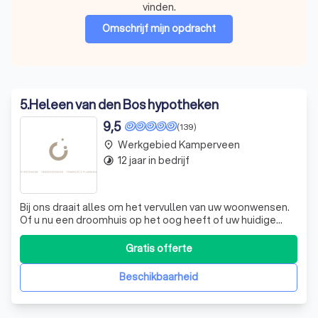
vinden.
Omschrijf mijn opdracht
5
.
Heleen van den Bos hypotheken
9,5
(139)
Werkgebied Kamperveen
place
12 jaar in bedrijf
timelapse
Bij ons draait alles om het vervullen van uw woonwensen.
Of u nu een droomhuis op het oog heeft of uw huidige
hypotheek wilt herzien, wij staan voor u klaar met
deskundig advies in begrijpelijke taal. Ons team,
Gratis offerte
bestaande uit Heleen, Manuel en Jacoline, heeft een
passie voor hypotheken en financiële
Beschikbaarheid