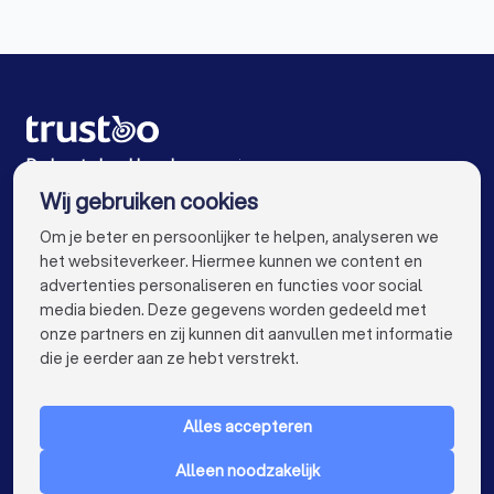
Boekhouders in Hattem
Boekhouders in Zwolle
Boekhouders in Amsterdam
Boekhouders in Rotterdam
Boekhouders in Den Haag
Boekhouders in Utrecht
De beste boekhouders voor jou
Wij gebruiken cookies
Boekhouders in Eindhoven
Boekhouders in Tilburg
info@trustoo.nl
Om je beter en persoonlijker te helpen, analyseren we
Boekhouders in Groningen
Boekhouders in Almere
het websiteverkeer. Hiermee kunnen we content en
advertenties personaliseren en functies voor social
Boekhouders in Breda
Boekhouders in Nijmegen
media bieden. Deze gegevens worden gedeeld met
onze partners en zij kunnen dit aanvullen met informatie
Boekhouders in Enschede
Boekhouders in Haarlem
keyboard_arrow_down
VOOR PARTICULIEREN
die je eerder aan ze hebt verstrekt.
Boekhouders in Arnhem
keyboard_arrow_down
VOOR BEDRIJVEN
Boekhouders in Amersfoort
Alles accepteren
keyboard_arrow_down
OVER TRUSTOO
Boekhouders in Apeldoorn
Alleen noodzakelijk
LAND