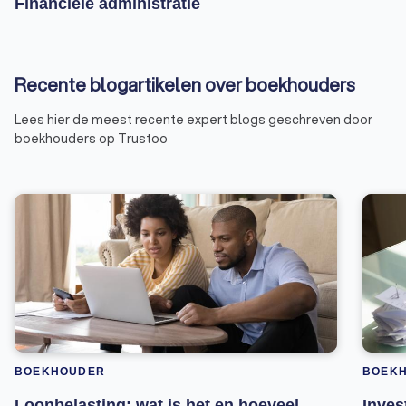
Financiële administratie
Recente blogartikelen over boekhouders
Lees hier de meest recente expert blogs geschreven door
boekhouders op Trustoo
BOEKHOUDER
BOEK
Loonbelasting: wat is het en hoeveel
Inves