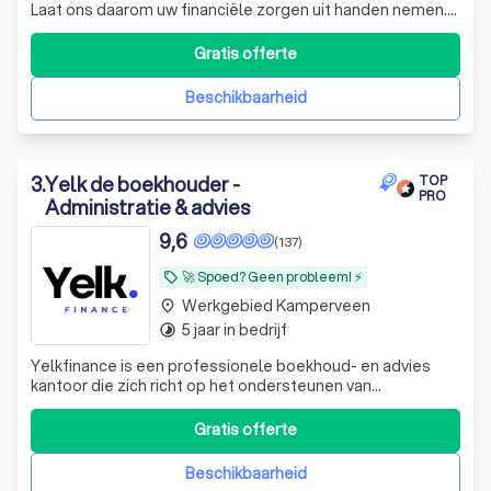
Laat ons daarom uw financiële zorgen uit handen nemen.
De experts van KroessVisser beheren al uw financiële
processen van A tot Z, zodat u met een gerust hart kunt
Gratis offerte
ondernemen. KroessVisser | Finance - Tax - Advisory ☎️
Plan een GRATIS ADVIES
Beschikbaarheid
3
.
Yelk de boekhouder -
TOP
PRO
Administratie & advies
9,6
(137)
🚀 Spoed? Geen probleem! ⚡
local_offer
Werkgebied Kamperveen
place
5 jaar in bedrijf
timelapse
Yelkfinance is een professionele boekhoud- en advies
kantoor die zich richt op het ondersteunen van
ondernemers en bedrijven in Nederland, maar wij helpen
ook particulieren met hun inkomstenbelasting. Met onze
Gratis offerte
expertise in financiële administratie, belastingadvies en
bedrijfsoptimalisatie helpen wij
Beschikbaarheid