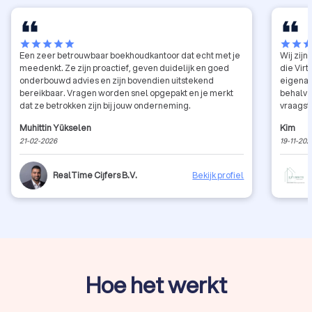
star
star
star
star
star
star
star
sta
Een zeer betrouwbaar boekhoudkantoor dat echt met je
Wij zij
meedenkt. Ze zijn proactief, geven duidelijk en goed
die Vir
onderbouwd advies en zijn bovendien uitstekend
eigenar
bereikbaar. Vragen worden snel opgepakt en je merkt
behalve
dat ze betrokken zijn bij jouw onderneming.
vraagstukken. Ik laat normali
achter 
Muhittin Yükselen
Kim
bereikba
21-02-2026
19-11-202
RealTime Cijfers B.V.
Bekijk profiel
Hoe het werkt