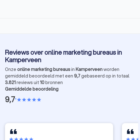
Reviews over online marketing bureaus in
Kamperveen
Onze
online marketing bureaus
in
Kamperveen
worden
gemiddeld beoordeeld met een
9,7
gebaseerd op in totaal
3.821
reviews uit
10
bronnen
Gemiddelde beoordeling
9,7
•
star
star
star
star
star
star
star
star
star
star
star
star
sta