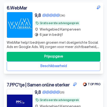
6
.
WebMar
9,8
(36)
Gratis eerste adviesgesprek
local_offer
Werkgebied Kamperveen
place
6 jaar in bedrijf
timelapse
WebMar helpt bedrijven groeien met doelgerichte Social
Ads en Google Ads. Wij zorgen voor meer zichtbaarheid,
meer leads en meer omzet door slimme
advertentiecampagnes die echt resultaat opleveren.
Prijsopgave
Beschikbaarheid
7
.
PPC'tje | Samen online sterker
TOP PRO
9,8
(25)
Gratis eerste adviesgesprek
local_offer
Werkgebied Kamperveen
place