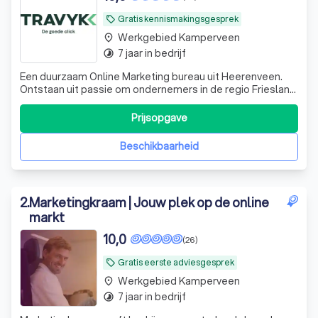
Gratis kennismakingsgesprek
local_offer
Werkgebied Kamperveen
place
7 jaar in bedrijf
timelapse
Een duurzaam Online Marketing bureau uit Heerenveen.
Ontstaan uit passie om ondernemers in de regio Friesland
e.o. slimmer te maken en te laten profiteren van de
voordelen van Online Marketing. Ook doen we graag iets
Prijsopgave
terug voor mens en milieu! Onze specialisaties liggen
vooral in het optimaliseren
Beschikbaarheid
2
.
Marketingkraam | Jouw plek op de online
markt
10,0
(26)
Gratis eerste adviesgesprek
local_offer
Werkgebied Kamperveen
place
7 jaar in bedrijf
timelapse