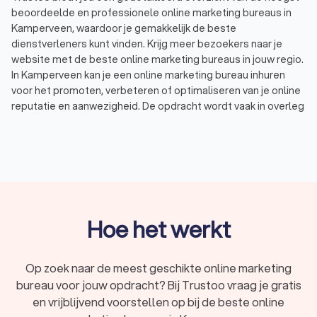
beoordeelde en professionele online marketing bureaus in
Kamperveen, waardoor je gemakkelijk de beste
dienstverleners kunt vinden. Krijg meer bezoekers naar je
website met de beste online marketing bureaus in jouw regio.
In Kamperveen kan je een online marketing bureau inhuren
voor het promoten, verbeteren of optimaliseren van je online
reputatie en aanwezigheid. De opdracht wordt vaak in overleg
met de opdrachtgever afgestemd. Daarbij geef je aan wat de
doelstellingen zijn en wat je budget is. Voorbeelden waar een
online marketing bureau mee kan helpen zijn:
SEO, ook wel zoekmachine optimalisatie: het doel van
SEO is het organisch hoog laten scoren van websites in
Google en andere zoekmachines. Daarmee kan j meer
bezoekers trekken naar je website.
SEA, ook wel adverteren op zoekmachines: met SEA kan
Hoe het werkt
je op basis van bepaalde zoekwoorden een advertentie
boven de zoekresultaten tonen. Je betaalt voor deze
(Google) Ads zodra een gebruiker op uw advertentie
Op zoek naar de meest geschikte online marketing
klikt en naar jouw website gaat.
bureau voor jouw opdracht? Bij Trustoo vraag je gratis
Social media marketing: in deze vorm van online
en vrijblijvend voorstellen op bij de beste online
marketing, wordt social media (zoals Facebook, Twitter,