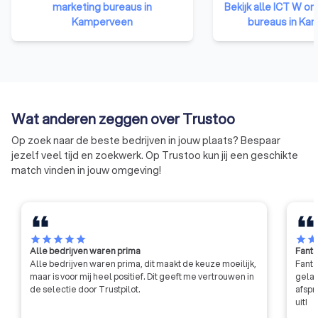
hebben namelijk bewezen over
marketing bureaus in
Bekijk alle ICT W on
documenten van I
de nodige kennis, ervaring en
Kamperveen
bureaus in Ka
zijn dé norm in de 
vaardigheden te beschikken om
zorgen ervoor dat b
kwalitatief hoogwaardige
conform richtlijnen
websites te ontwerpen.
ondernemen.
Bovendien moet een lid van deze
organisatie zich houden aan de
gedragscode van de NGRW. Dit
Wat anderen zeggen over Trustoo
betekent dat ze niet zomaar hun
Op zoek naar de beste bedrijven in jouw plaats? Bespaar
eigen gang kunnen gaan, maar
jezelf veel tijd en zoekwerk. Op Trustoo kun jij een geschikte
moeten voldoen aan strenge
match vinden in jouw omgeving!
eisen qua integriteit en
professionaliteit.
star
star
star
star
star
star
sta
Alle bedrijven waren prima
Fanta
Alle bedrijven waren prima, dit maakt de keuze moeilijk,
Fanta
maar is voor mij heel positief. Dit geeft me vertrouwen in
gelat
de selectie door Trustpilot.
afspr
uit!