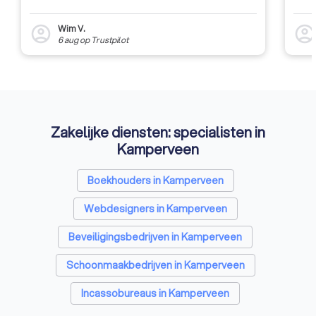
Wim V.
account_circle
account_circl
6 aug
op
Trustpilot
Zakelijke diensten: specialisten in
Kamperveen
Boekhouders in Kamperveen
Webdesigners in Kamperveen
Beveiligingsbedrijven in Kamperveen
Schoonmaakbedrijven in Kamperveen
Incassobureaus in Kamperveen