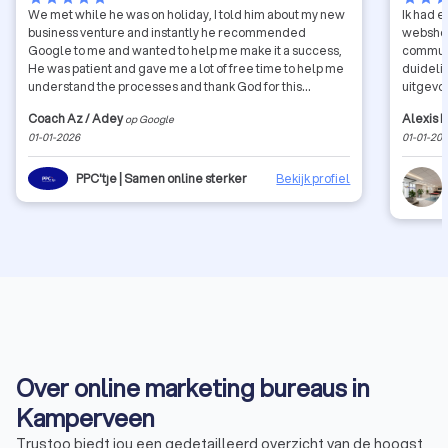
We met while he was on holiday, I told him about my new
Ik had 
business venture and instantly he recommended
webshop
Google to me and wanted to help me make it a success,
communi
He was patient and gave me a lot of free time to help me
duidelij
understand the processes and thank God for this
uitgevo
meeting because now I have a better understanding and
serieus
Coach Az / Adey
Alexis 
op Google
the value of this service, Which may have taken me a long
voorgest
01-01-2026
01-01-20
time to figure out due to focus on my business, So if you’re
betrokk
looking for someone to take care of your Marketing, this is
Dankzij
the company for you. Thank you so much brother, I
professi
PPC'tje | Samen online sterker
Bekijk profiel
appreciate your help. May god bless you
groei va
samenwe
de kom
Over online marketing bureaus in
Kamperveen
Trustoo biedt jou een gedetailleerd overzicht van de hoogst