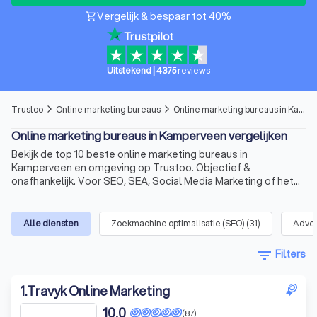
Vergelijk & bespaar tot 40%
shopping_cart
Uitstekend
|
4375
reviews
Trustoo
Online marketing bureaus
Online marketing bureaus in Kamperveen
arrow_forward_ios
arrow_forward_ios
Online marketing bureaus in Kamperveen vergelijken
Bekijk de top 10 beste online marketing bureaus in
Kamperveen en omgeving op Trustoo. Objectief &
onafhankelijk. Voor SEO, SEA, Social Media Marketing of het
maken van een website.
Alle diensten
Zoekmachine optimalisatie (SEO)
(
31
)
Adver
filter_list
Filters
1
.
Travyk Online Marketing
10,0
(87)