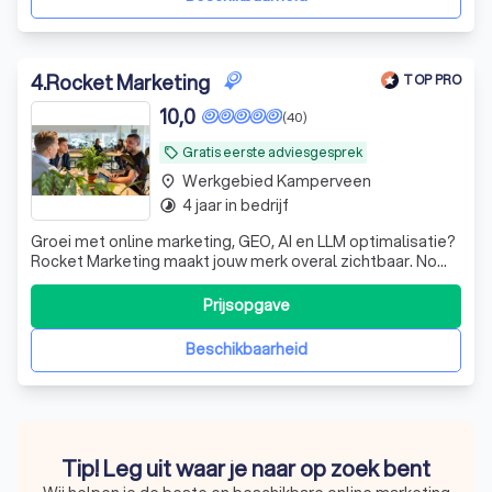
4
.
Rocket Marketing
TOP PRO
10,0
(40)
Gratis eerste adviesgesprek
local_offer
Werkgebied Kamperveen
place
4 jaar in bedrijf
timelapse
Groei met online marketing, GEO, AI en LLM optimalisatie?
Rocket Marketing maakt jouw merk overal zichtbaar. No
nonsense, strategie op maat. Klaar voor impact?
Prijsopgave
Beschikbaarheid
Tip! Leg uit waar je naar op zoek bent