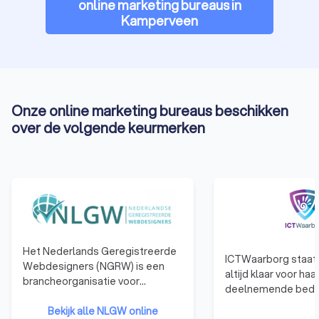
online marketing bureaus in
Kamperveen
Onze online marketing bureaus beschikken
over de volgende keurmerken
Het Nederlands Geregistreerde
ICTWaarborg staat 
Webdesigners (NGRW) is een
altijd klaar voor haa
brancheorganisatie voor
deelnemende bedri
webdesigners. Webdesigners
advies, inspirerend
die zijn aangesloten bij NGRW
Bekijk alle NLGW online
netwerkevents. De j