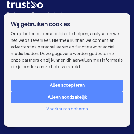
Online marketing bureaus in Hattem
Online marketing bureaus in Zwolle
De beste online marketing bureaus voor jou
Wij gebruiken cookies
Online marketing bureaus in Amsterdam
info@trustoo.nl
Om je beter en persoonlijker te helpen, analyseren we
Online marketing bureaus in Rotterdam
het websiteverkeer. Hiermee kunnen we content en
advertenties personaliseren en functies voor social
Online marketing bureaus in Den Haag
media bieden. Deze gegevens worden gedeeld met
onze partners en zij kunnen dit aanvullen met informatie
Online marketing bureaus in Utrecht
keyboard_arrow_down
VOOR PARTICULIEREN
die je eerder aan ze hebt verstrekt.
Online marketing bureaus in Eindhoven
keyboard_arrow_down
VOOR BEDRIJVEN
Online marketing bureaus in Tilburg
Alles accepteren
keyboard_arrow_down
OVER TRUSTOO
Online marketing bureaus in Groningen
Alleen noodzakelijk
LAND
Nederland
Online marketing bureaus in Almere
Voorkeuren beheren
België
Duitsland
Online marketing bureaus in Breda
Spanje
Online marketing bureaus in Nijmegen