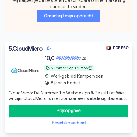
Wij helpen je de beste en beschikbare online marketing
bureaus te vinden.
Omschrijf mijn opdracht
5
.
CloudMicro
TOP PRO
10,0
(152)
Nummer 1 op Trustoo 🏆
local_offer
Werkgebied Kamperveen
place
8 jaar in bedrijf
timelapse
CloudMicro: De Nummer 1 in Webdesign & Resultaat Wie
wij zijn: CloudMicro is niet zomaar een webdesignbureau;
wij zijn de digitale partner voor ondernemers die willen
groeien. Met een passie voor design en een scherp oog
Prijsopgave
voor conversie creëren wij professionele websites en
webshops die doen waar ze
Beschikbaarheid