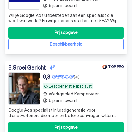
6 jaar in bedrijf
timelapse
Wil je Google Ads uitbesteden aan een specialist die
weet wat werkt? En wil je serieus starten met SEA? Wij
weten uit ervaring hoe je Google Ads inzet voor meer
bezoekers en meer betalende klanten. We denken
Prijsopgave
strategisch mee met jouw business. Niet één keer, maar
continu. We volgen campagnes actief,
Beschikbaarheid
8
.
Groei Gericht
TOP PRO
9,8
(31)
Leadgeneratie specialist
local_offer
Werkgebied Kamperveen
place
6 jaar in bedrijf
timelapse
Google Ads specialist in leadgeneratie voor
dienstverleners die meer en betere aanvragen willen.
(Geen e-commerce of webshops.)
Prijsopgave