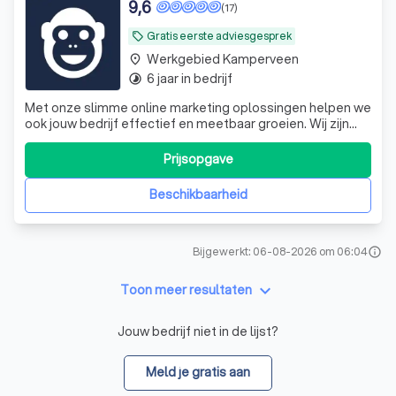
9,6
(17)
Gratis eerste adviesgesprek
local_offer
Werkgebied Kamperveen
place
6 jaar in bedrijf
timelapse
Met onze slimme online marketing oplossingen helpen we
ook jouw bedrijf effectief en meetbaar groeien. Wij zijn
Interactive Monkey, jouw full-service online marketing
bureau in Hilversum.
Prijsopgave
Beschikbaarheid
Bijgewerkt: 06-08-2026 om 06:04
info
keyboard_arrow_down
Toon meer resultaten
Jouw bedrijf niet in de lijst?
Meld je gratis aan