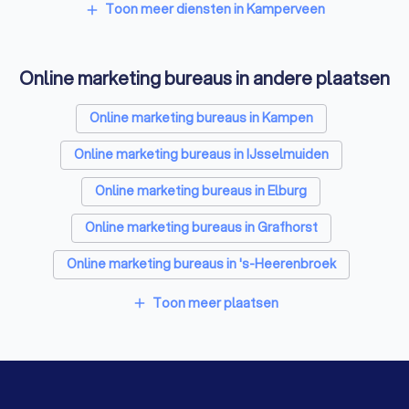
Tekstschrijvers in Kamperveen
Toon meer diensten in Kamperveen
add
Vertaalbureaus in Kamperveen
Online marketing bureaus in andere plaatsen
SEO-specialisten in Kamperveen
Grafisch ontwerpers in Kamperveen
Online marketing bureaus in Kampen
Reclamebureaus in Kamperveen
Online marketing bureaus in IJsselmuiden
Accountants in Kamperveen
Online marketing bureaus in Elburg
Online marketing bureaus in Grafhorst
Online marketing bureaus in 's-Heerenbroek
Online marketing bureaus in Dronten
Toon meer plaatsen
add
Online marketing bureaus in Wezep
Online marketing bureaus in Genemuiden