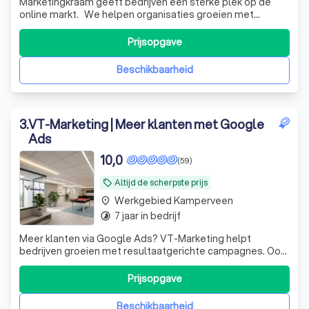
Marketingkraam geeft bedrijven een sterke plek op de
online markt. We helpen organisaties groeien met
transparante online marketing – van vindbaarheid tot
conversie. Groeipakketten vanaf € 800 p/m
Prijsopgave
Beschikbaarheid
3
.
VT-Marketing | Meer klanten met Google
Ads
10,0
(59)
Altijd de scherpste prijs
local_offer
Werkgebied Kamperveen
place
7 jaar in bedrijf
timelapse
Meer klanten via Google Ads? VT-Marketing helpt
bedrijven groeien met resultaatgerichte campagnes. Ook
voor websites, SEO en complete online marketing ben je
bij ons aan het juiste adres.
Prijsopgave
Beschikbaarheid