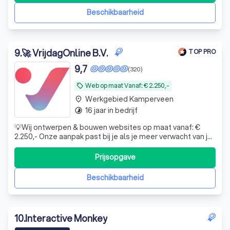
Beschikbaarheid
9
.
🚀 VrijdagOnline B.V.
TOP PRO
9,7
(320)
Web op maat Vanaf: € 2.250,-
local_offer
Werkgebied Kamperveen
place
16 jaar in bedrijf
timelapse
💡Wij ontwerpen & bouwen websites op maat vanaf: €
2.250,- Onze aanpak past bij je als je meer verwacht van je
website dan alleen een mooi jasje. Je wilt een platform
dat werkt voor je bedrijf.💡
Prijsopgave
Beschikbaarheid
10
.
Interactive Monkey