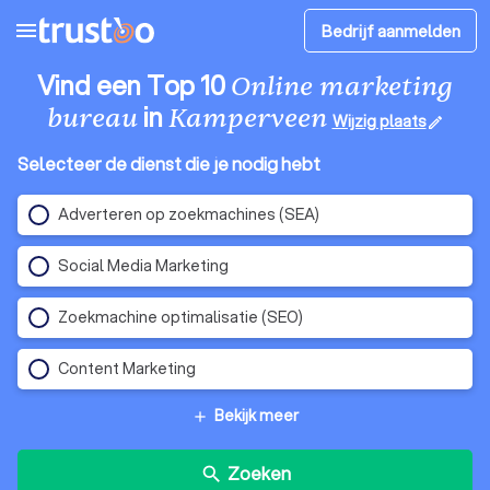
menu
Bedrijf aanmelden
Vind een Top 10
Online marketing
in
bureau
Kamperveen
Wijzig plaats
edit
Selecteer de dienst die je nodig hebt
Adverteren op zoekmachines (SEA)
Social Media Marketing
Zoekmachine optimalisatie (SEO)
Content Marketing
Bekijk meer
add
Zoeken
search