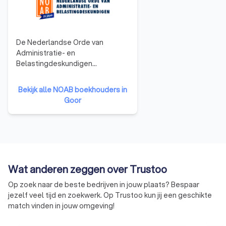
De Nederlandse Orde van
Administratie- en
Belastingdeskundigen
(NOAB)richt zich op mkb-
bedrijven en ondernemers,
Bekijk alle NOAB boekhouders in
ondersteunt
Goor
administratiekantoren en
belastingadviseurs, en zorgt
ervoor dat zij voldoen aan hoge
kwaliteitsstandaarden. Het grote
voordeel van een NOAB-
boekhouder is dat deze
Wat anderen zeggen over Trustoo
gespecialiseerd is in
administratieve en fiscale
Op zoek naar de beste bedrijven in jouw plaats? Bespaar
dienstverlening voor mkb-
jezelf veel tijd en zoekwerk. Op Trustoo kun jij een geschikte
ondernemers. Ze hebben vaak
match vinden in jouw omgeving!
praktische ervaring binnen de
branche, wat aansluit op de