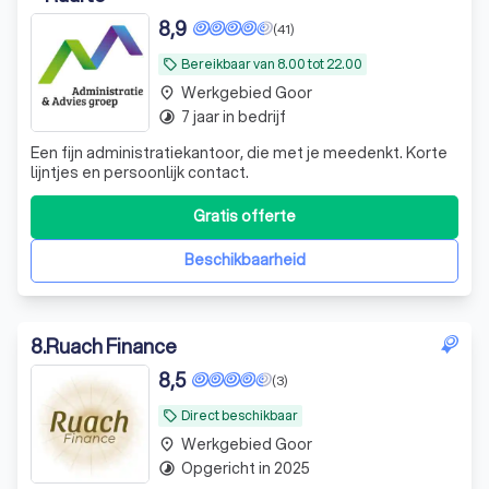
8,9
(41)
Bereikbaar van 8.00 tot 22.00
local_offer
Werkgebied Goor
place
7 jaar in bedrijf
timelapse
Een fijn administratiekantoor, die met je meedenkt. Korte
lijntjes en persoonlijk contact.
Gratis offerte
Beschikbaarheid
8
.
Ruach Finance
8,5
(3)
Direct beschikbaar
local_offer
Werkgebied Goor
place
Opgericht in 2025
timelapse