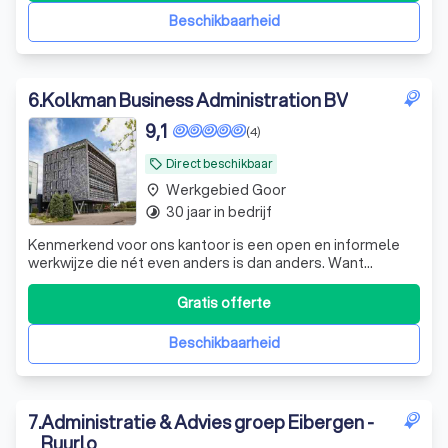
professioneel handled.
Beschikbaarheid
6
.
Kolkman Business Administration BV
9,1
(4)
Direct beschikbaar
local_offer
Werkgebied Goor
place
30 jaar in bedrijf
timelapse
Kenmerkend voor ons kantoor is een open en informele
werkwijze die nét even anders is dan anders. Want
natuurlijk hebben we een grote liefde voor cijfers, houden
we van slim, innovatief boekhouden en nemen we graag
Gratis offerte
een duik in jouw financiën. Maar dat zorgt er niet voor dat jij
met smart zit te wach
Beschikbaarheid
7
.
Administratie & Advies groep Eibergen -
Ruurlo