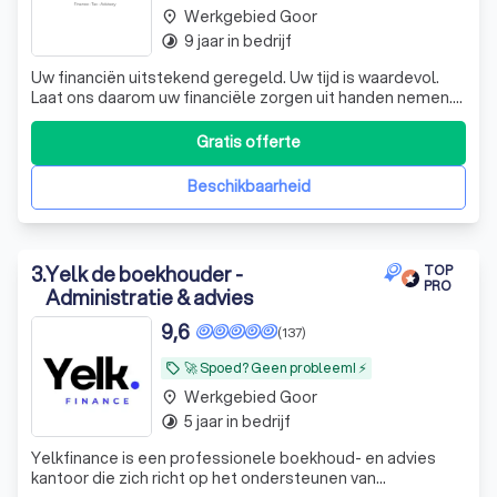
Werkgebied Goor
place
9 jaar in bedrijf
timelapse
Uw financiën uitstekend geregeld. Uw tijd is waardevol.
Laat ons daarom uw financiële zorgen uit handen nemen.
De experts van KroessVisser beheren al uw financiële
processen van A tot Z, zodat u met een gerust hart kunt
Gratis offerte
ondernemen. KroessVisser | Finance - Tax - Advisory ☎️
Plan een GRATIS ADVIES
Beschikbaarheid
3
.
Yelk de boekhouder -
TOP
PRO
Administratie & advies
9,6
(137)
🚀 Spoed? Geen probleem! ⚡
local_offer
Werkgebied Goor
place
5 jaar in bedrijf
timelapse
Yelkfinance is een professionele boekhoud- en advies
kantoor die zich richt op het ondersteunen van