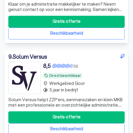
Klaar om je administratie makkelijker te maken? Neem
gerust contact op voor een kennismaking. Samen kijken
we wat jij nodig hebt en hoe we je het beste kunnen
ondersteunen zodat jij weer meer tijd hebt voor wat echt
Gratis offerte
belangrijk is. Bij Ruach Finance staat maatwerk centraal.
We bieden persoonlijke aa
Beschikbaarheid
9
.
Solum Versus
8,5
(2)
Direct beschikbaar
local_offer
Werkgebied Goor
place
3 jaar in bedrijf
timelapse
Solum Versus helpt ZZP’ers, eenmanszaken en klein MKB
met een professionele en overzichtelijke administratie.
Dankzij jarenlange ervaring bij gerenommeerde
accountantskantoren ben je verzekerd van kwaliteit,
Gratis offerte
terwijl persoonlijk contact en duidelijke communicatie
centraal staan. Je betaalt vaste maan
Beschikbaarheid