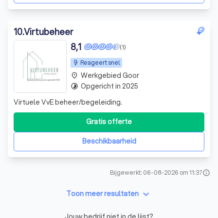
10
.
Virtubeheer
8,1
(1)
Reageert snel
Werkgebied Goor
place
Opgericht in 2025
timelapse
Virtuele VvE beheer/begeleiding.
Gratis offerte
Beschikbaarheid
Bijgewerkt: 06-08-2026 om 11:37
info
keyboard_arrow_down
Toon meer resultaten
Jouw bedrijf niet in de lijst?