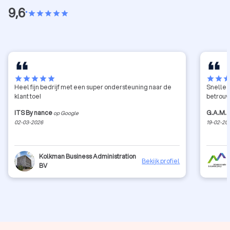
‘hoeveel loonbelasting moet ik betalen?’
9,6
•
star
star
star
star
star
star
star
star
star
star
star
star
sta
Heel fijn bedrijf met een super ondersteuning naar de
Snelle 
klant toe!
betrouw
ITS By nance
G.A.M. 
op Google
02-03-2026
19-02-20
Kolkman Business Administration
Bekijk profiel
BV