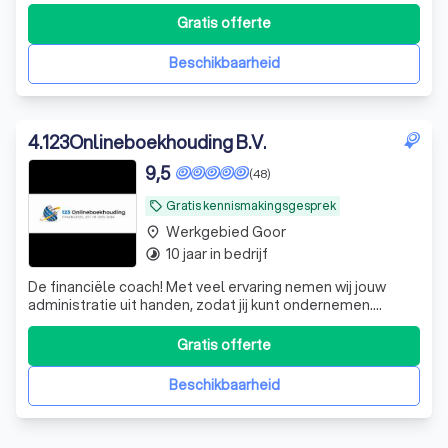
ondernemers en bedrijven in Nederland, maar wij helpen
ook particulieren met hun inkomstenbelasting. Met onze
Gratis offerte
expertise in financiële administratie, belastingadvies en
bedrijfsoptimalisatie helpen wij
Beschikbaarheid
4
.
123Onlineboekhouding B.V.
9,5
(48)
Gratis kennismakingsgesprek
local_offer
Werkgebied Goor
place
10 jaar in bedrijf
timelapse
De financiële coach! Met veel ervaring nemen wij jouw
administratie uit handen, zodat jij kunt ondernemen.
Persoonlijk, transparant en bereikbaar, zelfs in de avond.
Focus op groei, wij doen de rest!
Gratis offerte
Beschikbaarheid