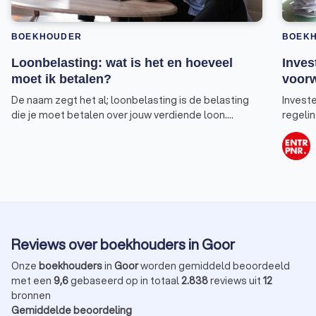
BOEKHOUDER
BOEK
Loonbelasting: wat is het en hoeveel
Inves
moet ik betalen?
voor
De naam zegt het al; loonbelasting is de belasting
Investe
die je moet betalen over jouw verdiende loon.
regeli
Periodiek krijg je van jouw werkgever geld uitbetaald.
kunt be
Dat kan bijvoorbeeld iedere maand zijn, maar ook per
investe
2 of 4 weken. Op jouw loonstrook vind je meerdere
deel va
bedragen terug, waaronder ook de belasting die
Dat sch
wordt afgedragen. Het bijzondere aan loonbelasting
zijn ve
is dat deze belasting al door de werkgever wordt
wel wat
ingehouden op het loon van de werknemer. Jouw
hier.
werkgever betaalt vervolgens jouw ingehouden loon
Reviews over boekhouders in Goor
aan de Belastingdienst, dat hoef je dus niet zelf te
doen. Zo hoef je niet in één keer duizenden euro’s
Onze
boekhouders
in
Goor
worden gemiddeld beoordeeld
over te maken. Hoeveel loonbelasting wordt
met een
9,6
gebaseerd op in totaal
2.838
reviews uit
12
ingehouden is afhankelijk van de hoogte van jouw
bronnen
loon. Je leest hier meer over onder het kopje
Gemiddelde beoordeling