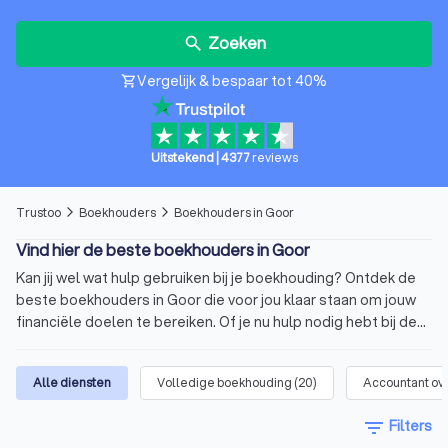
Zoeken
search
Vergelijk & bespaar tot 40%
shopping_cart
Uitstekend
|
4377
reviews
Trustoo
Boekhouders
Boekhouders in Goor
arrow_forward_ios
arrow_forward_ios
Vind hier de beste boekhouders in Goor
Kan jij wel wat hulp gebruiken bij je boekhouding? Ontdek de
beste boekhouders in Goor die voor jou klaar staan om jouw
financiële doelen te bereiken. Of je nu hulp nodig hebt bij de
boekhouding van je onderneming, belastingaangifte of
financiële planning. Via Trustoo vind je gemakkelijk de beste
Alle diensten
Volledige boekhouding
(
20
)
Accountant ov
boekhouders uit Goor. Wij hebben zorgvuldig een top 10 voor
je samengesteld van de boekhouders in Goor. Deze
filter_list
Filters
boekhouders hebben een gemiddelde Trustoo Score van 8.8