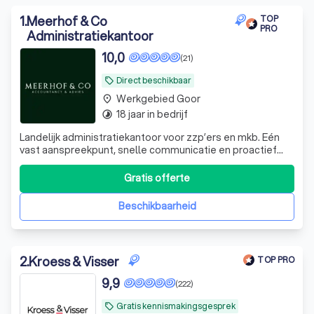
die we hebben gebaseerd op hun expertise, opleiding en de
1
.
Meerhof & Co
1000+ klantenbeoordelingen vanuit verschillende bronnen.
TOP
PRO
Wat is een boekhouder? Ontdek de
Administratiekantoor
wereld van boekhouding
10,0
(21)
Welke diensten biedt een boekhouder?
Direct beschikbaar
local_offer
Ontdek de mogelijkheden
Werkgebied Goor
place
18 jaar in bedrijf
timelapse
Hoe vind je een goede boekhouder? Volg
Landelijk administratiekantoor voor zzp’ers en mkb. Eén
deze stappen
vast aanspreekpunt, snelle communicatie en proactief
fiscaal en financieel advies.
Gratis offerte
Beschikbaarheid
2
.
Kroess & Visser
TOP PRO
9,9
(222)
Gratis kennismakingsgesprek
local_offer