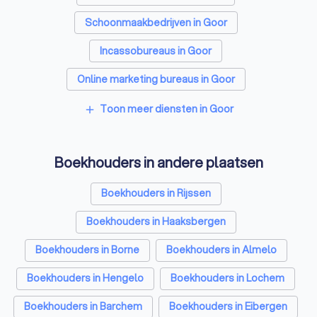
Schoonmaakbedrijven in Goor
Incassobureaus in Goor
Online marketing bureaus in Goor
Tekstschrijvers in Goor
Vertaalbureaus in Goor
Toon meer diensten in Goor
add
SEO-specialisten in Goor
Boekhouders in andere plaatsen
Grafisch ontwerpers in Goor
Reclamebureaus in Goor
Accountants in Goor
Boekhouders in Rijssen
Boekhouders in Haaksbergen
Boekhouders in Borne
Boekhouders in Almelo
Boekhouders in Hengelo
Boekhouders in Lochem
Boekhouders in Barchem
Boekhouders in Eibergen