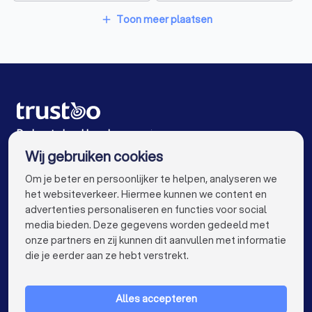
Boekhouders in Nijverdal
Toon meer plaatsen
add
Boekhouders in Kring van Dorth
Boekhouders in Amsterdam
Boekhouders in Rotterdam
Boekhouders in Den Haag
Boekhouders in Utrecht
De beste boekhouders voor jou
Wij gebruiken cookies
Boekhouders in Eindhoven
Boekhouders in Tilburg
info@trustoo.nl
Om je beter en persoonlijker te helpen, analyseren we
Boekhouders in Groningen
Boekhouders in Almere
het websiteverkeer. Hiermee kunnen we content en
advertenties personaliseren en functies voor social
Boekhouders in Breda
Boekhouders in Nijmegen
media bieden. Deze gegevens worden gedeeld met
onze partners en zij kunnen dit aanvullen met informatie
Boekhouders in Enschede
Boekhouders in Haarlem
keyboard_arrow_down
VOOR PARTICULIEREN
die je eerder aan ze hebt verstrekt.
Boekhouders in Arnhem
keyboard_arrow_down
VOOR BEDRIJVEN
Boekhouders in Amersfoort
Alles accepteren
keyboard_arrow_down
OVER TRUSTOO