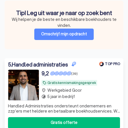
Tip! Leg uit waar je naar op zoek bent
Wij helpen je de beste en beschikbare boekhouders te
vinden.
Omschrijf mijn opdracht
5
.
Handled administraties
TOP PRO
9,2
(39)
Gratis kennismakingsgesprek
local_offer
Werkgebied Goor
place
5 jaar in bedrijf
timelapse
Handled Administraties ondersteunt ondernemers en
zzp’ers met heldere en betaalbare boekhoudservices. Wij
zorgen dat jouw administratie klopt, zodat jij je kunt
focussen op de groei van je bedrijf. Persoonlijk,
Gratis offerte
transparant en zonder poespas: jouw administratie,