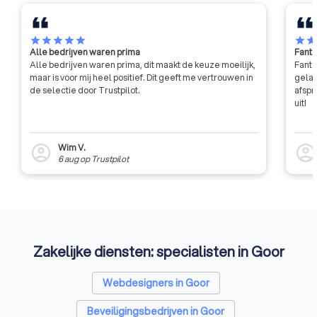
behoeften van jouw
onderneming. NOAB-leden
hebben klantgerichtheid hoog in
star
star
star
star
star
star
sta
Alle bedrijven waren prima
Fanta
het vaandel hebben staan.
Alle bedrijven waren prima, dit maakt de keuze moeilijk,
Fanta
maar is voor mij heel positief. Dit geeft me vertrouwen in
gelat
de selectie door Trustpilot.
afspr
uit!
Wim V.
account_circle
account_circl
6 aug
op
Trustpilot
Zakelijke diensten: specialisten in Goor
Webdesigners in Goor
Beveiligingsbedrijven in Goor