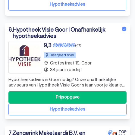
betekenen. Men heeft behoefte aan
Hypotheekadvies
6
.
Hypotheek Visie Goor I Onafhankelijk
hypotheekadvies
9,3
(47)
Reageert snel
Grotestraat 19, Goor
place
34 jaar in bedrijf
timelapse
Hypotheekadvies in Goor nodig? Onze onafhankelijke
adviseurs van Hypotheek Visie Goor staan voor je klaar en
helpen je graag met hypotheekadvies. Of je nu eindelijk
die eerste sleutel krijgt, je overwaarde wilt inzetten voor
Prijsopgave
een nieuwe droom, of je huis toekomstbestendig maakt
door te verduurzamen;
Hypotheekadvies
7
.
Zengerink Makelaardij B.V. en
TOP