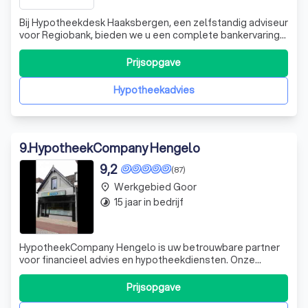
Bij Hypotheekdesk Haaksbergen, een zelfstandig adviseur
voor Regiobank, bieden we u een complete bankervaring
onder één dak. Of u nu advies nodig heeft over uw
dagelijkse bankzaken of hulp zoekt bij complexere
Prijsopgave
financiële vraagstukken, wij staan altijd voor u klaar. Ons
team van deskundige adviseurs
Hypotheekadvies
9
.
HypotheekCompany Hengelo
9,2
(87)
Werkgebied Goor
place
15 jaar in bedrijf
timelapse
HypotheekCompany Hengelo is uw betrouwbare partner
voor financieel advies en hypotheekdiensten. Onze
erkende financieel adviseur, de heer C.E.H., staat klaar om
u te begeleiden bij elke stap van uw financiële reis. Wij
Prijsopgave
bieden een persoonlijke digitale (polis)map, zodat u altijd