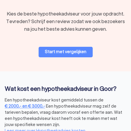
Kies de beste hypotheekadviseur voor jouw opdracht.
Soorten hypotheekadviseurs in Goor
Tevreden? Schrijf een review zodat we ook bezoekers
Er zijn verschillende soorten hypotheekadviseurs in Goor, elk
na jou het beste advies kunnen geven.
met hun eigen specialisatie. Hier zijn enkele
veelvoorkomende typen:
Onafhankelijke hypotheekadviseur:
biedt onafhankelijk
hypotheekadvies en vergelijkt hypotheken van
Start met vergelijken
verschillende aanbieders.
Bankgebonden hypotheekadviseur:
geeft
hypotheekadvies specifiek voor de producten van één
bank.
Hypotheekcoach:
helpt je bij financiële planning en
begeleiding in het hypotheekproces.
Wat kost een hypotheekadviseur in Goor?
Een onafhankelijke hypotheekadviseur biedt een belangrijk
voordeel: hij vergelijkt meerdere aanbieders om de beste
Een hypotheekadviseur kost gemiddeld tussen de
deal te vinden. Een hypotheekcoach richt zich daarentegen
€
2000
,-
en
€
3000
,-
Een hypotheekadviseur mag zelf de
op begeleiding en financiële planning. Wil je de beste
tarieven bepalen, vraag daarom vooraf een offerte aan. Wat
hypotheek kiezen? Dan helpt een onafhankelijke adviseur je
een hypotheekadviseur kost heeft ook te maken met wat
bij het vinden van de juiste optie, zonder beperkt te zijn tot
jouw specifieke wensen zijn.
één bank of aanbieder.
Lees meer over Hypotheekadvies kosten