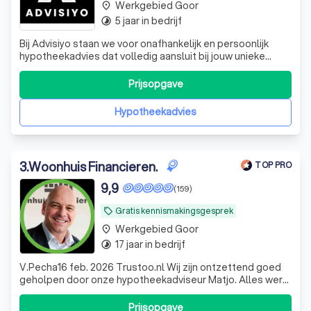
Werkgebied Goor
place
5 jaar in bedrijf
timelapse
Bij Advisiyo staan we voor onafhankelijk en persoonlijk
hypotheekadvies dat volledig aansluit bij jouw unieke
situatie en wensen. Als ervaren tussenpersoon vergelijken
we de mogelijkheden bij diverse hypotheekverstrekkers
Prijsopgave
om de beste oplossing voor jou te vinden. Of je nu een
starter bent, wilt door
Hypotheekadvies
3
.
Woonhuis Financieren.
TOP PRO
9,9
(159)
Gratis kennismakingsgesprek
local_offer
Werkgebied Goor
place
17 jaar in bedrijf
timelapse
V.Pecha16 feb. 2026 Trustoo.nl Wij zijn ontzettend goed
geholpen door onze hypotheekadviseur Matjo. Alles werd
duidelijk uitgelegd. De begeleiding was professioneel,
betrokken en geruststellend.
Prijsopgave