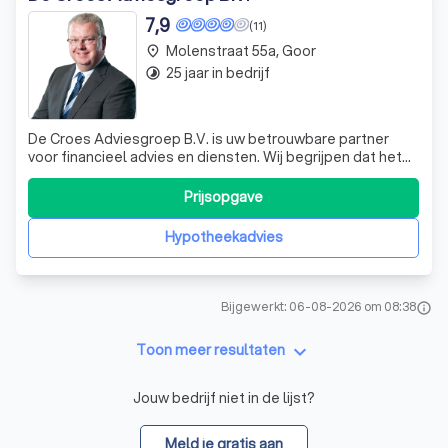
7,9
(11)
Molenstraat 55a, Goor
place
25 jaar in bedrijf
timelapse
De Croes Adviesgroep B.V. is uw betrouwbare partner
voor financieel advies en diensten. Wij begrijpen dat het
leven vol onverwachte wendingen zit en dat deze vaak
financiële beslissingen met zich meebrengen. Daarom zijn
Prijsopgave
wij er om u te ontzorgen. Of het nu gaat om uw
bedrijfsgroei of persoonlijke ont
Hypotheekadvies
Bijgewerkt: 06-08-2026 om 08:38
info
keyboard_arrow_down
Toon meer resultaten
Jouw bedrijf niet in de lijst?
Meld je gratis aan