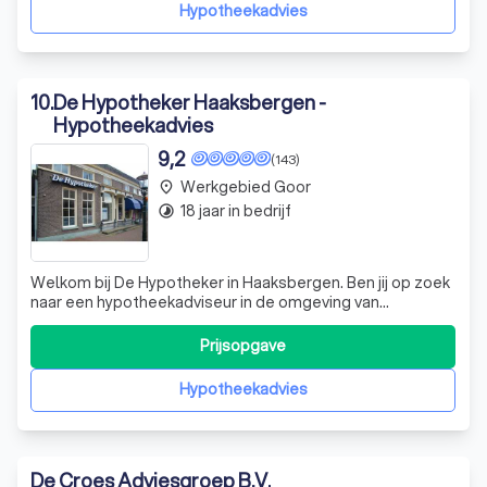
al uw documenten bij
Hypotheekadvies
10
.
De Hypotheker Haaksbergen -
Hypotheekadvies
9,2
(143)
Werkgebied Goor
place
18 jaar in bedrijf
timelapse
Welkom bij De Hypotheker in Haaksbergen. Ben jij op zoek
naar een hypotheekadviseur in de omgeving van
Haaksbergen? Door onze kennis van de lokale
woningmarkt in de regio van Twente zijn wij
Prijsopgave
gespecialiseerd om onze klanten van deskundig
hypotheekadvies te voorzien. Door onze uitgebreide
Hypotheekadvies
kennis van d
De Croes Adviesgroep B.V.