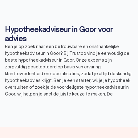
Hypotheekadviseur in Goor voor
advies
Ben je op zoek naar een betrouwbare en onafhankelijke
hypotheekadviseur in Goor? Bij Trustoo vind je eenvoudig de
beste hypotheekadviseur in Goor. Onze experts zijn
zorgvuldig geselecteerd op basis van ervaring,
klanttevredenheid en specialisaties, zodat je altijd deskundig
hypotheekadvies krijgt. Ben je een starter, wil je je hypotheek
oversluiten of zoek je de voordeligste hypotheekadviseur in
Goor, wij helpen je snel de juiste keuze te maken. De
hypotheekadviseurs in Goor hebben een uitstekende
Trustoo-score van 8.8, waardoor je verzekerd bent van
kwaliteit en betrouwbaarheid. Vraag gratis offertes aan en
kies de adviseur die perfect bij jouw situatie past!