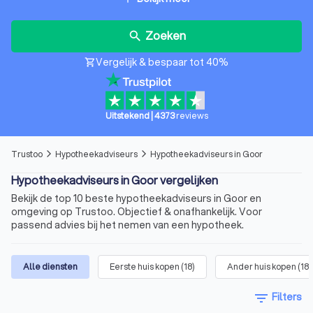
Zoeken
search
Vergelijk & bespaar tot 40%
shopping_cart
Uitstekend
|
4373
reviews
Trustoo
Hypotheekadviseurs
Hypotheekadviseurs in Goor
arrow_forward_ios
arrow_forward_ios
Hypotheekadviseurs in Goor vergelijken
Bekijk de top 10 beste hypotheekadviseurs in Goor en
omgeving op Trustoo. Objectief & onafhankelijk. Voor
passend advies bij het nemen van een hypotheek.
Alle diensten
Eerste huis kopen
(
18
)
Ander huis kopen
(
18
)
filter_list
Filters