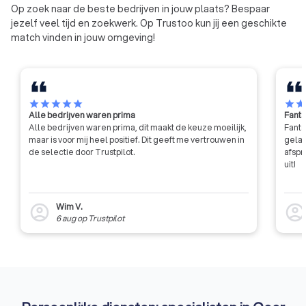
PE-opleidingen.
Op zoek naar de beste bedrijven in jouw plaats? Bespaar
jezelf veel tijd en zoekwerk. Op Trustoo kun jij een geschikte
match vinden in jouw omgeving!
star
star
star
star
star
star
sta
Alle bedrijven waren prima
Fanta
Alle bedrijven waren prima, dit maakt de keuze moeilijk,
Fanta
maar is voor mij heel positief. Dit geeft me vertrouwen in
gelat
de selectie door Trustpilot.
afspr
uit!
Wim V.
account_circle
account_circl
6 aug
op
Trustpilot