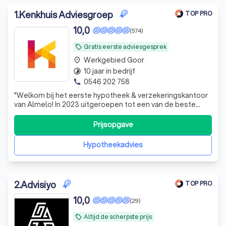
1
.
Kenkhuis Adviesgroep
TOP PRO
10,0
(574)
Gratis eerste adviesgesprek
local_offer
Werkgebied Goor
place
10 jaar in bedrijf
timelapse
0546 202 758
phone
"Welkom bij het eerste hypotheek & verzekeringskantoor
van Almelo! In 2023 uitgeroepen tot een van de beste
presterende kantoren van Nederland door Advieskeuze!
Kenkhuis Adviesgroep is graag jouw persoonlijke
Prijsopgave
aanspreekpunt voor hypotheken & verzekeringen. Wij zijn
écht gespecialiseerd in hypothe
Hypotheekadvies
2
.
Advisiyo
TOP PRO
10,0
(29)
Altijd de scherpste prijs
local_offer