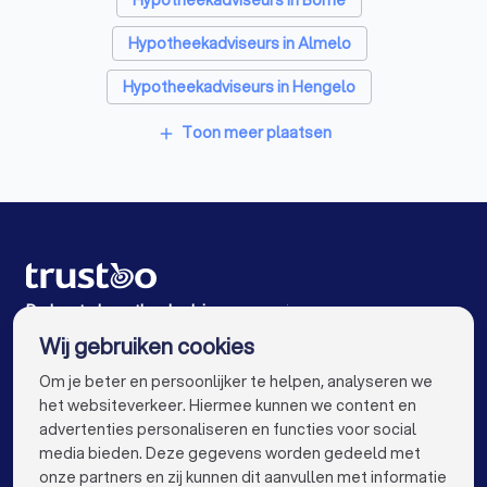
Hypotheekadviseurs in Almelo
Hypotheekadviseurs in Hengelo
Hypotheekadviseurs in Lochem
Toon meer plaatsen
add
Hypotheekadviseurs in Barchem
Hypotheekadviseurs in Eibergen
Hypotheekadviseurs in Nijverdal
Hypotheekadviseurs in Kring van Dorth
De beste hypotheekadviseurs voor jou
Wij gebruiken cookies
Hypotheekadviseurs in Amsterdam
info@trustoo.nl
Om je beter en persoonlijker te helpen, analyseren we
Hypotheekadviseurs in Rotterdam
het websiteverkeer. Hiermee kunnen we content en
advertenties personaliseren en functies voor social
Hypotheekadviseurs in Den Haag
media bieden. Deze gegevens worden gedeeld met
onze partners en zij kunnen dit aanvullen met informatie
Hypotheekadviseurs in Utrecht
VOOR PARTICULIEREN