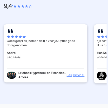
9,4
•
star
star
star
star
star_half
star
star
star
star
star
star
star
sta
Goed gesprek , nemen de tijd voor je. Opties goed
fijn co
doorgenomen
duur fi
André
Han Ka
03-03-2026
01-01-20
Driehoek Hypotheek en Financieel
Bekijk profiel
Advies