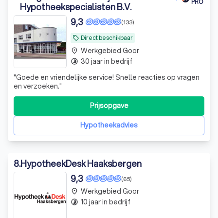
PRO
Hypotheekspecialisten B.V.
9,3
(133)
Direct beschikbaar
local_offer
Werkgebied Goor
place
30 jaar in bedrijf
timelapse
"
Goede en vriendelijke service! Snelle reacties op vragen
en verzoeken.
"
Prijsopgave
Hypotheekadvies
8
.
HypotheekDesk Haaksbergen
9,3
(65)
Werkgebied Goor
place
10 jaar in bedrijf
timelapse