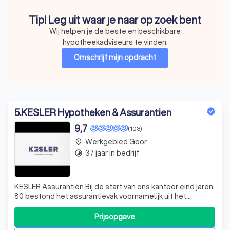
Tip! Leg uit waar je naar op zoek bent
Wij helpen je de beste en beschikbare
hypotheekadviseurs te vinden.
Omschrijf mijn opdracht
5
.
KESLER Hypotheken & Assurantien
9,7
(103)
Werkgebied Goor
place
37 jaar in bedrijf
timelapse
KESLER Assurantiën Bij de start van ons kantoor eind jaren
80 bestond het assurantievak voornamelijk uit het
aanbieden, regelen en verzorgen van verzekeringen. Wij
begrepen echter al snel dat onze relaties behoefte
Prijsopgave
hadden aan een tussenpersoon die meer voor hen kon