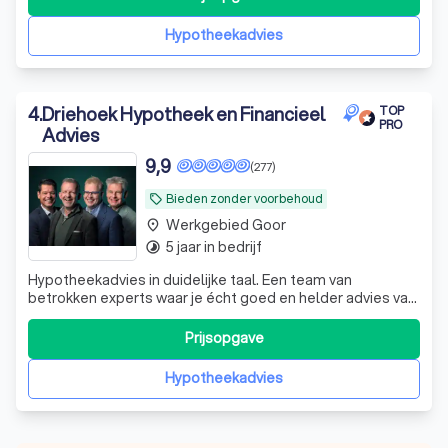
Hypotheekadvies
4
.
Driehoek Hypotheek en Financieel
TOP
PRO
Advies
9,9
(277)
Bieden zonder voorbehoud
local_offer
Werkgebied Goor
place
5 jaar in bedrijf
timelapse
Hypotheekadvies in duidelijke taal. Een team van
betrokken experts waar je écht goed en helder advies van
krijgt, die voor je door het vuur gaat en die antwoord geeft
op al jouw hypotheekvragen.
Prijsopgave
Hypotheekadvies