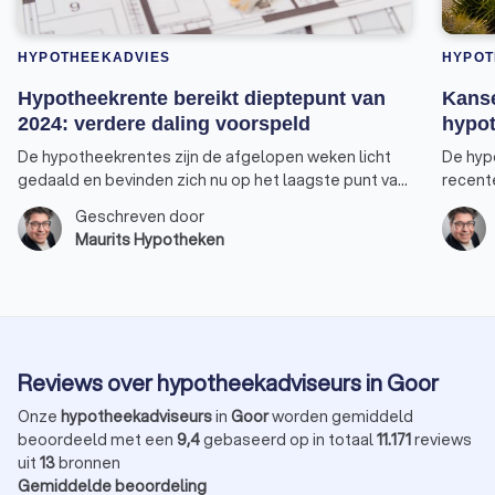
HYPOTHEEKADVIES
HYPOT
Hypotheekrente bereikt dieptepunt van
Kanse
2024: verdere daling voorspeld
hypot
De hypotheekrentes zijn de afgelopen weken licht
De hyp
gedaald en bevinden zich nu op het laagste punt van
recent
2024. Vooral de rentepercentages voor 30, 20 en 10
nieuwe 
Geschreven door
jaar-vast bereikten een nieuw dieptepunt. De rente
verhuiz
Maurits Hypotheken
voor 10 jaar vast, de populairste keuze onder
verster
huizenkopers, staat weer op hetzelfde niveau als
overwe
begin dit jaar. Er is bovendien een goede kans dat de
tarieven nog verder zullen dalen. Alleen de rente
voor 5 jaar vast heeft zijn laagste punt dit jaar nog
niet bereikt.
Reviews over hypotheekadviseurs in Goor
Onze
hypotheekadviseurs
in
Goor
worden gemiddeld
beoordeeld met een
9,4
gebaseerd op in totaal
11.171
reviews
uit
13
bronnen
Gemiddelde beoordeling