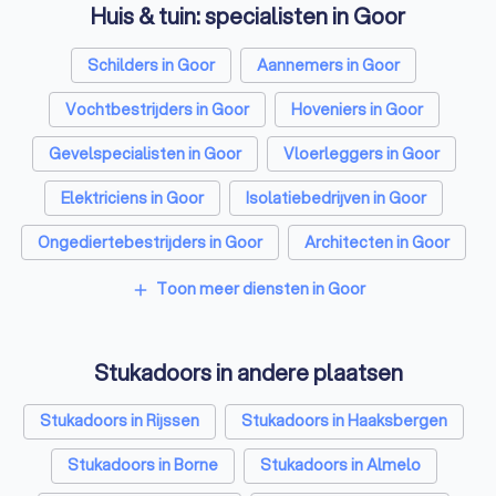
Huis & tuin: specialisten in Goor
Schilders in Goor
Aannemers in Goor
Vochtbestrijders in Goor
Hoveniers in Goor
Gevelspecialisten in Goor
Vloerleggers in Goor
Elektriciens in Goor
Isolatiebedrijven in Goor
Ongediertebestrijders in Goor
Architecten in Goor
Zonwering specialisten in Goor
Toon meer diensten in Goor
add
Badkamer installateurs in Goor
Stukadoors in andere plaatsen
Traprenovatie bedrijven in Goor
Schoorsteenvegers in Goor
Stukadoors in Rijssen
Stukadoors in Haaksbergen
Hekwerkspecialisten in Goor
Stukadoors in Borne
Stukadoors in Almelo