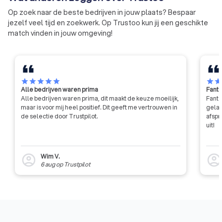
kennis, innoveren i
Op zoek naar de beste bedrijven in jouw plaats? Bespaar
en zorgen dat alle
jezelf veel tijd en zoekwerk. Op Trustoo kun jij een geschikte
in wonen, werken, le
match vinden in jouw omgeving!
recreëren, reizen 
en behouden blijft 
toekomst.
star
star
star
star
star
star
sta
Alle bedrijven waren prima
Fanta
Alle bedrijven waren prima, dit maakt de keuze moeilijk,
Fanta
maar is voor mij heel positief. Dit geeft me vertrouwen in
gelat
de selectie door Trustpilot.
afspr
uit!
Wim V.
account_circle
account_circl
6 aug
op
Trustpilot