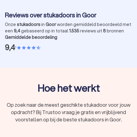
Reviews over stukadoors in Goor
5. Stucwerk
Onze
stukadoors
in
Goor
worden gemiddeld beoordeeld met
De stukadoor brengt de pleisterlaag aan en werkt alles strak
een
9,4
gebaseerd op in totaal
1.535
reviews uit
8
bronnen
af. Dit geldt voor muren, plafonds of andere oppervlakken die
Gemiddelde beoordeling
je hebt opgegeven.
9,4
•
star
star
star
star
star_half
6. Droogtijd
Na het aanbrengen heeft het stucwerk tijd nodig om te
drogen. Reken op een dag droogtijd per millimeter stucwerk.
Vaak komt dit uit op tien tot twintig dagen. De stukadoor
Hoe het werkt
geeft aan hoe lang je het beste wacht met schilderen of
behangen.
Op zoek naar de meest geschikte stukadoor voor jouw
opdracht? Bij Trustoo vraag je gratis en vrijblijvend
7. Afwerking
voorstellen op bij de beste stukadoors in Goor.
Na de droogtijd kun je aan de slag met je verfkwast of
behanglijm – of schakel een professionele
schilder
in.