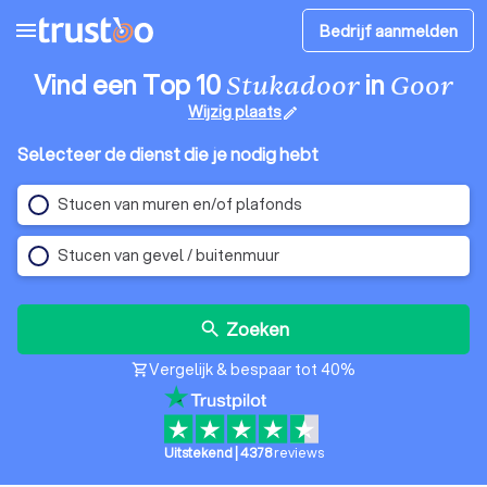
menu
Bedrijf aanmelden
Vind een Top 10
in
Stukadoor
Goor
Wijzig plaats
edit
Selecteer de dienst die je nodig hebt
Stucen van muren en/of plafonds
Stucen van gevel / buitenmuur
Zoeken
search
Vergelijk & bespaar tot 40%
shopping_cart
Uitstekend
|
4378
reviews