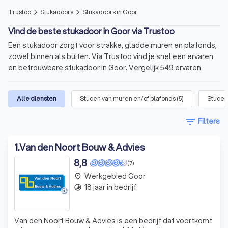
Trustoo
Stukadoors
Stukadoors in Goor
arrow_forward_ios
arrow_forward_ios
Vind de beste stukadoor in Goor via Trustoo
Een stukadoor zorgt voor strakke, gladde muren en plafonds,
zowel binnen als buiten. Via Trustoo vind je snel een ervaren
en betrouwbare stukadoor in Goor. Vergelijk 549 ervaren
stukadoors in Goor met een gemiddelde Trustoo-score van
8.8. Lees 1000+ betrouwbare reviews van eerdere klanten en
Alle diensten
Stucen van muren en/of plafonds
(
5
)
Stucen
ontvang meerdere offertes, afgestemd op jouw klus. Vul
binnen één minuut het formulier in voor jouw aanvraag. Gratis
filter_list
Filters
en vrijblijvend.
In het kort
1
.
Van den Noort Bouw & Advies
8,8
Professioneel stucwerk
voor muren, plafonds en
(7)
gevels.
Werkgebied Goor
place
18 jaar in bedrijf
timelapse
Prijzen vanaf
€ 15,- per m2
.
Vergelijk stukadoors
op basis van kosten, aanbod
en beschikbaarheid.
Van den Noort Bouw & Advies is een bedrijf dat voortkomt