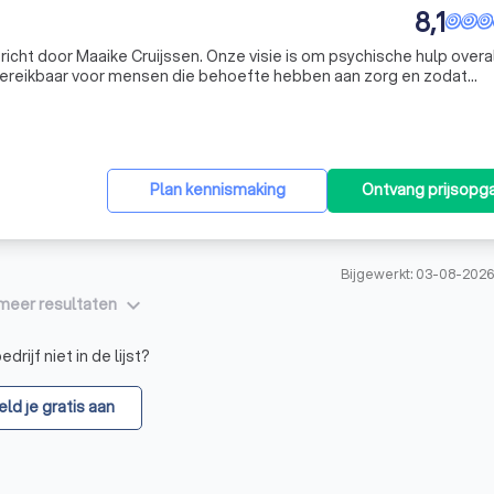
8,1
richt door Maaike Cruijssen. Onze visie is om psychische hulp overal
Bereikbaar voor mensen die behoefte hebben aan zorg en zodat
rken. Tijdens verschillende reizen is het Maaike
Plan kennismaking
Ontvang prijsopg
Bijgewerkt: 03-08-202
keyboard_arrow_down
meer resultaten
drijf niet in de lijst?
ld je gratis aan