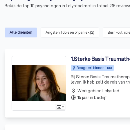
Bekijk de top 10 psychologen in Lelystad met in totaal 215 revie
Alle diensten
Angsten, fobieën of paniek
(
2
)
Burn-out, str
1
.
Sterke Basis Traumath
Reageert binnen 1 uur
Bij Sterke Basis Traumathera
leven. Ik heb zelf de reis van
authentieke en empathische m
Werkgebied Lelystad
place
systemis
15 jaar in bedrijf
timelapse
2
photo_size_select_actual