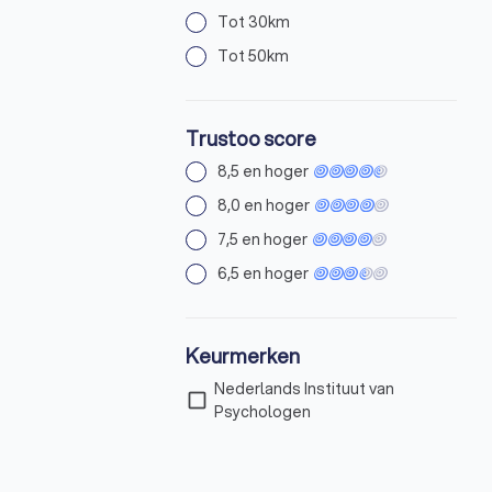
Tot 30km
Tot 50km
Trustoo score
8,5 en hoger
8,0 en hoger
7,5 en hoger
6,5 en hoger
Keurmerken
Nederlands Instituut van
check_box_outline_blank
Psychologen