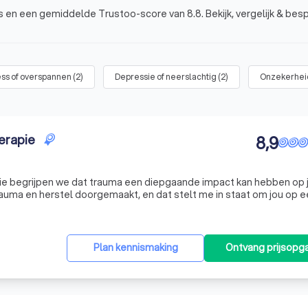
ws en een gemiddelde Trustoo-score van 8.8. Bekijk, vergelijk & besp
ess of overspannen
(
2
)
Depressie of neerslachtig
(
2
)
Onzekerheid
erapie
8,9
pie begrijpen we dat trauma een diepgaande impact kan hebben op 
 trauma en herstel doorgemaakt, en dat stelt me in staat om jou op 
anier te begeleiden. Mijn aanpak is gebaseerd op een combinatie 
Plan kennismaking
Ontvang prijsopg