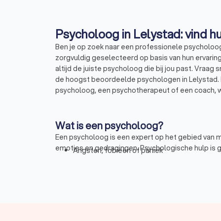
Psych
Ben je op zoek naar een professionele psycholoog 
zorgvuldig geselecteerd op basis van hun ervaring,
altijd de juiste psycholoog die bij jou past. Vraa
de hoogst beoordeelde psychologen in Lelystad. 
psycholoog, een psychotherapeut of een coach, w
Wat is een psycholoog?
Een psycholoog is een expert op het gebied van
emoties en gedragingen. Psychologische hulp is 
Angsten, fobieën of paniek
Depressie of neerslachtig
Relatie- of gezinsproblemen
eetproblemen of negatief lichaamsbeeld
Verslaving
Loopbaan of werkgerelateerd probleem
Burn-out, stress of overspannen