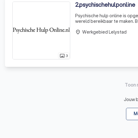
2
.
psychischehulponline
Psychische hulp online is opge
wereld bereikbaar te maken. 
psychologen ook vanuit meerdere locaties kunnen we
Werkgebied Lelystad
helder g
place
3
photo_size_select_actual
Toon 
Jouw be
Me