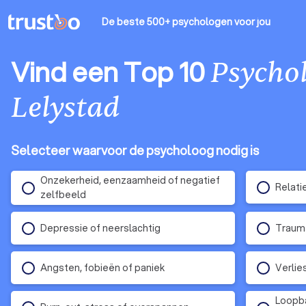
De beste 500+ psychologen
voor jou
Vind een Top 10
Psycho
Lelystad
Selecteer waarvoor de psycholoog nodig is
Onzekerheid, eenzaamheid of negatief
Relati
zelfbeeld
Depressie of neerslachtig
Traum
Angsten, fobieën of paniek
Verlie
Loopba