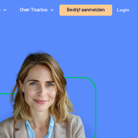
Bedrijf aanmelden
n
Over Trustoo
Login