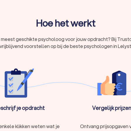
beeld
Hoe het werkt
leiding en helpt je weer in balans te komen.
 meest geschikte psycholoog voor jouw opdracht? Bij Trustoo
vrijblijvend voorstellen op bij de beste psychologen in Lelys
ten, zoals angst, stress, depressie of trauma's. Dit gebeurt door 
oog kunnen verschillende behandelmethoden worden toegepast, zoa
specialiseerd in specifieke gebieden. Hier zijn enkele veelvoorkom
behandelen van mentale stoornissen zoals depressie, angst en vers
schrijf je opdracht
Vergelijk prijze
roblemen, conflicten en relationele spanningen. Een psychotherapeu
ede basisopleiding die helpt bij uiteenlopende psychische klachte
enkele klikken weten wat je
Ontvang prijsopgaven 
eidszorgpsycholoog die diagnostiek en behandeling biedt bij ps