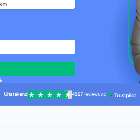
eem
%
Uitstekend
4367
reviews op