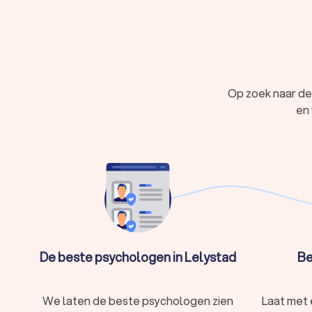
Onzekerheid, eenzaamheid of negatief zelf
Trauma of PTSS
Verlies of rouwverwerking
Zorgen, slapeloosheid of nachtmerries
Een psycholoog in Lelystad biedt deskundige bege
Op zoek naar de
Wat doet een psycholoog?
en 
Een psycholoog helpt mensen met psychische klach
Afhankelijk van de specialisatie van de psychol
systeemtherapie.
Soorten psychologen
Er zijn verschillende soorten psychologen, elk ge
Klinisch psycholoog:
gespecialiseerd in het 
vaak intensieve behandelingen.
De beste psychologen in Lelystad
Be
Psychotherapeut:
richt zich op emotionele p
gevoelens en het verbeteren van je relaties.
Basispsycholoog:
een psycholoog met een br
We laten de beste psychologen zien
Laat met 
GZ-psycholoog:
een geregistreerde gezondh