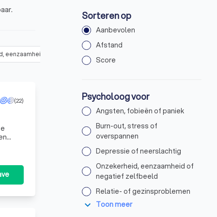
aar.
Sorteren op
Aanbevolen
Afstand
, eenzaamheid of negatief zelfbeeld
(
2
)
Relatie- of gezinsproblemen
Score
Psycholoog voor
(22)
Angsten, fobieën of paniek
Burn-out, stress of
je
overspannen
een
van
Depressie of neerslachtig
Onzekerheid, eenzaamheid of
ave
negatief zelfbeeld
Relatie- of gezinsproblemen
expand_more
Toon meer