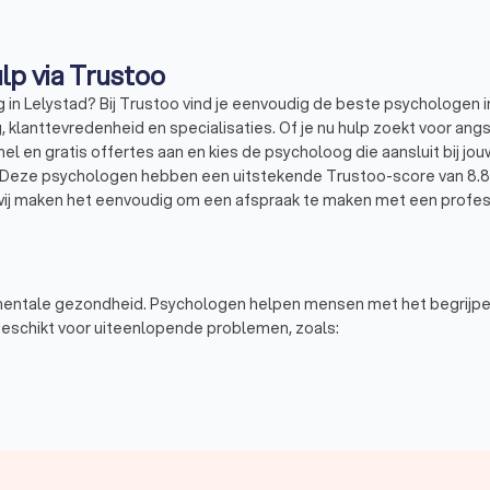
oloog in Lelystad: vind hulp via Trustoo
in Lelystad? Bij Trustoo vind je eenvoudig de beste psychologen i
 klanttevredenheid en specialisaties. Of je nu hulp zoekt voor angst
g snel en gratis offertes aan en kies de psycholoog die aansluit bij
Deze psychologen hebben een uitstekende Trustoo-score van 8.8. O
ij maken het eenvoudig om een afspraak te maken met een profess
 mentale gezondheid. Psychologen helpen mensen met het begrijpe
geschikt voor uiteenlopende problemen, zoals: