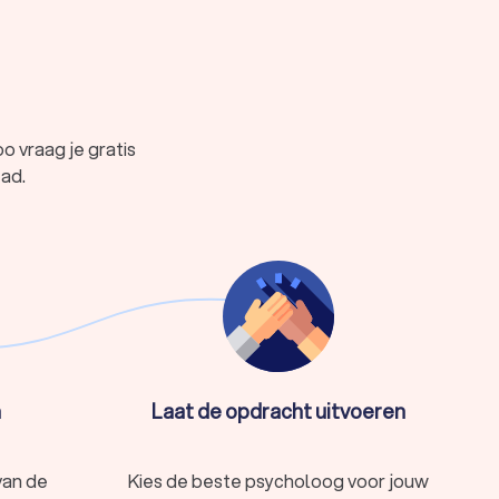
 vraag je gratis
tad.
middel van diagnostiek, therapie en begeleiding.
ls cognitieve gedragstherapie, EMDR of
ende typen:
laving. Klinisch psychologen in Lelystad bieden
n
Laat de opdracht uitvoeren
t in Lelystad helpt bij het verwerken van
n en begeleiding biedt.
van de
Kies de beste psycholoog voor jouw
ychische problemen.