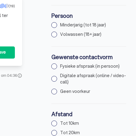
(19)
Persoon
 ter
Minderjarig (tot 18 jaar)
Volwassen (18+ jaar)
ave
Gewenste contactvorm
Fysieke afspraak (in persoon)
Digitale afspraak (online / video-
6 om 04:36
info
call)
Geen voorkeur
Afstand
Tot 10km
Tot 20km