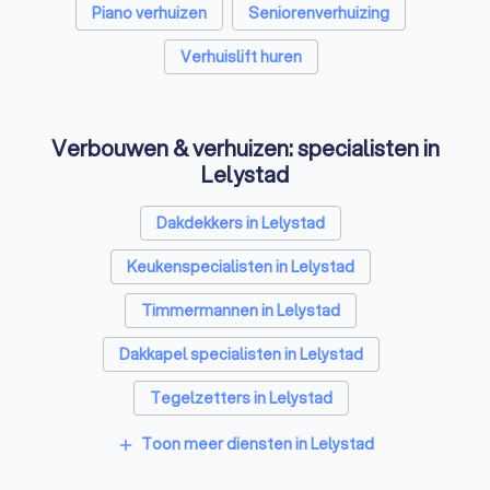
Piano verhuizen
Seniorenverhuizing
Verhuislift huren
Verbouwen & verhuizen: specialisten in
Lelystad
Dakdekkers in Lelystad
Keukenspecialisten in Lelystad
Timmermannen in Lelystad
Dakkapel specialisten in Lelystad
Tegelzetters in Lelystad
Sloopbedrijven in Lelystad
Toon meer diensten in Lelystad
add
Bouwkundige keurders in Lelystad