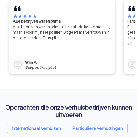
star
star
star
star
star
star
sta
Alle bedrijven waren prima
Fanta
Alle bedrijven waren prima, dit maakt de keuze moeilijk,
Fanta
maar is voor mij heel positief. Dit geeft me vertrouwen in
gelat
de selectie door Trustpilot.
afspr
uit!
Wim V.
account_circle
account_circl
6 aug
op
Trustpilot
Opdrachten die onze verhuisbedrijven kunnen
uitvoeren
Internationaal verhuizen
Particuliere verhuizingen