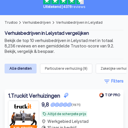
Uitstekend
|
4378
reviews
Trustoo
Verhuisbedrijven
Verhuisbedrijven in Lelystad
arrow_forward_ios
arrow_forward_ios
Verhuisbedrijven in Lelystad vergelijken
Bekijk de top 10 verhuisbedrijven in Lelystad met in totaal
8,236 reviews en een gemiddelde Trustoo-score van 9.2.
Bekijk, vergelijk & bespaar.
Alle diensten
Particuliere verhuizing
(
9
)
Zakelijke verhui
filter_list
Filters
1
.
Truckit Verhuizingen
TOP PRO
9,8
(1971)
Altijd de scherpste prijs
local_offer
Werkgebied Lelystad
place
10 jaar in bedrijf
timelapse