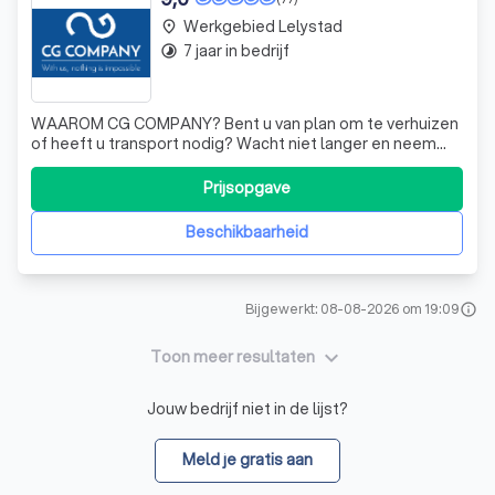
Werkgebied Lelystad
place
7 jaar in bedrijf
timelapse
WAAROM CG COMPANY? Bent u van plan om te verhuizen
of heeft u transport nodig? Wacht niet langer en neem
contact op met CG Company! Scherp prijs voor de
hoogste kwaliteit ! With us, nothing is impossible! Geen
Prijsopgave
extra kosten! We brengen geen extra kosten in rekening
voor weekends en avonduren. U beta
Beschikbaarheid
Bijgewerkt: 08-08-2026 om 19:09
info
keyboard_arrow_down
Toon meer resultaten
Jouw bedrijf niet in de lijst?
Meld je gratis aan