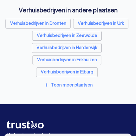
Verhuisbedrijven in andere plaatsen
Opslagruimtes in Lelystad
Metselaars in Lelystad
Verhuisbedrijven in Dronten
Verhuisbedrijven in Urk
Verhuisbedrijven in Zeewolde
Verhuisbedrijven in Harderwijk
Verhuisbedrijven in Enkhuizen
Verhuisbedrijven in Elburg
Verhuisbedrijven in Bovenkarspel
Toon meer plaatsen
add
Verhuisbedrijven in Emmeloord
Verhuisbedrijven in Nunspeet
Verhuisbedrijven in Kamperveen
Verhuisbedrijven in Amsterdam
De beste verhuisbedrijven voor jou