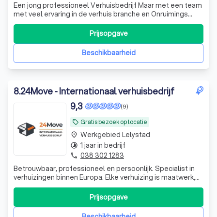
Een jong professioneel Verhuisbedrijf Maar met een team
met veel ervaring in de verhuis branche en Onruimings
branche.Neem gerust eens contact met ons op en we
komen graag langs voor een gesprek
Prijsopgave
Beschikbaarheid
8
.
24Move - Internationaal verhuisbedrijf
9,3
(9)
Gratis bezoek op locatie
local_offer
Werkgebied Lelystad
place
1 jaar in bedrijf
timelapse
038 302 1283
phone
Betrouwbaar, professioneel en persoonlijk. Specialist in
verhuizingen binnen Europa. Elke verhuizing is maatwerk,
met transparante prijzen en een zorgeloos verhuistraject
van begin tot eind.
Prijsopgave
Beschikbaarheid