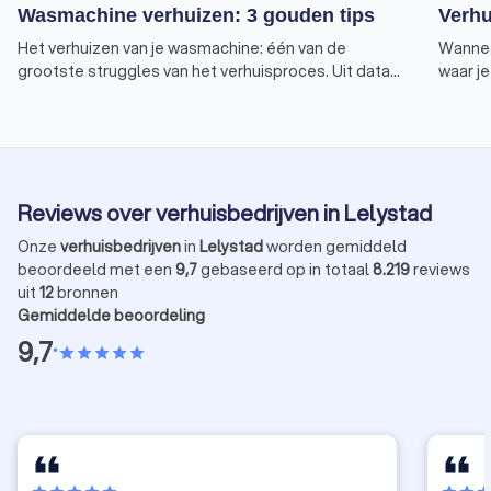
Wasmachine verhuizen: 3 gouden tips
Verhu
Het verhuizen van je wasmachine: één van de
Wanneer
grootste struggles van het verhuisproces. Uit data
waar j
van Trustoo blijkt dat dit een veel gezocht
bijvoor
onderwerp is. Begrijpelijk, want er zijn enkele zaken
verzeke
om rekening mee te houden tijdens het verhuizen
dit art
van dit gevaarte. Verhuisdozen en de meeste
verhuiz
meubels kun je makkelijk naar buiten (en weer naar
Reviews over verhuisbedrijven in Lelystad
binnen) tillen. Maar hoe doe je dat met een zwaar en
technisch huis accessoire, zoals een wasmachine?
Onze
verhuisbedrijven
in
Lelystad
worden gemiddeld
We geven je 3 gouden tips!
beoordeeld met een
9,7
gebaseerd op in totaal
8.219
reviews
uit
12
bronnen
Gemiddelde beoordeling
9,7
•
star
star
star
star
star