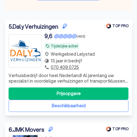
5
.
Daly Verhuizingen
TOP PRO
9,6
(465)
Tijdelijke actie!
local_offer
Werkgebied Lelystad
place
13 jaar in bedrijf
timelapse
070 409 0725
phone
Verhuisbedrijf door heel Nederland! Al jarenlang uw
specialist in voordelige verhuizingen of transportklussen
door heel Nederland. Onze missie is om u volledig te
ontzorgen van uw verhuizing. Hierbij staat u als klant
Prijsopgave
centraal, waarbij wij uw wensen onze prioriteit zijn. Vraag
vrijblijvend uw prijs
Beschikbaarheid
6
.
JMK Movers
TOP PRO