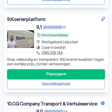
9
.
Koerierplatform
9,1
(11)
Direct beschikbaar
local_offer
Werkgebied Lelystad
place
2 jaar in bedrijf
timelapse
0165 205 144
phone
Snel, vakkundig en transparant. Wij leveren kwaliteit tegen
een eerlijke prijs, zonder verrassingen.
Prijsopgave
Beschikbaarheid
10
.
CG Company Transport & Verhuisservice
9,0
(77)