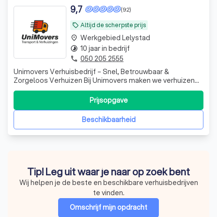
9,7
(92)
Altijd de scherpste prijs
local_offer
Werkgebied Lelystad
place
10 jaar in bedrijf
timelapse
050 205 2555
phone
Unimovers Verhuisbedrijf – Snel, Betrouwbaar &
Zorgeloos Verhuizen Bij Unimovers maken we verhuizen
eenvoudig en stressvrij. Of het nu gaat om een particuliere
verhuizing, bedrijfsverhuizing of spoedverhuizing, ons
Prijsopgave
ervaren team staat klaar om u professioneel en efficiënt
te helpen. Wij bieden maat
Beschikbaarheid
Tip! Leg uit waar je naar op zoek bent
Wij helpen je de beste en beschikbare verhuisbedrijven
te vinden.
Omschrijf mijn opdracht