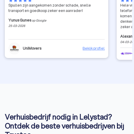
star
star
star
star
star
star
star
sta
Spullen zijn aangekomen zonder schade, snelle
Hele vr
transport en goedkoop zeker een aanrader!
telefon
komen h
Yunus Gunes
op Google
denken m
25-03-2026
zeker aa
Alexand
04-03-20
UniMovers
Bekijk profiel
Verhuisbedrijf nodig in Lelystad?
Ontdek de beste verhuisbedrijven bij