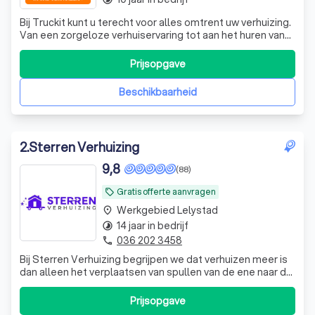
Bij Truckit kunt u terecht voor alles omtrent uw verhuizing.
Van een zorgeloze verhuiservaring tot aan het huren van
een verhuisbus. Onze formule heeft al duizenden
tevreden klanten door heel Nederland geholpen. Of het
Prijsopgave
nu gaat om een grote of kleine verhuisklus, ons ervaren
team regelt het allemaa
Beschikbaarheid
2
.
Sterren Verhuizing
9,8
(88)
Gratis offerte aanvragen
local_offer
Werkgebied Lelystad
place
14 jaar in bedrijf
timelapse
036 202 3458
phone
Bij Sterren Verhuizing begrijpen we dat verhuizen meer is
dan alleen het verplaatsen van spullen van de ene naar de
andere locatie. Het is een belangrijke stap in uw leven, of
het nu gaat om een nieuwe start in een andere stad, de
Prijsopgave
uitbreiding van uw bedrijf of het betrekken van uw