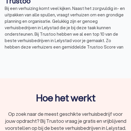
Trustoo
Bij een verhuizing komt veel kijken. Naast het zorgvuldig in- en
uitpakken van alle spullen, vraagt verhuizen om een grondige
planning en organisatie. Gelukkig zijn er genoeg
verhuisbedrijven in Lelystad die je bij deze taak kunnen
ondersteunen. Bij Trustoo hebben we al een top 10 van de
beste verhuisbedrijven in Lelystad voor je gemaakt. Zo
hebben deze verhuizers een gemiddelde Trustoo Score van
9.2 gebaseerd op 8,236 reviews.
Of je nu op zoek bent naar het goedkoopste verhuisbedrijf,
een erkend verhuisbedrijf of een verhuisfirma die
gespecialiseerd is in internationaal verhuizen, bij ons vind je
de juiste verhuizer in Lelystad voor jouw verhuizing. Vergelijk
vandaag nog offertes van vier lokale verhuisbedrijven via
Trustoo en bespaar op je verhuiskosten.
Hoe het werkt
Wat brengt een professioneel verhuisbedrijf
Op zoek naar de meest geschikte verhuisbedrijf voor
jou?
jouw opdracht? Bij Trustoo vraag je gratis en vrijblijvend
Professionele verhuizers in Lelystad hebben jarenlange
voorstellen op bij de beste verhuisbedrijven in Lelystad.