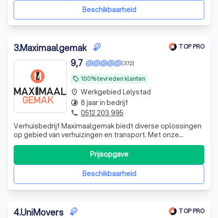
droomhuis. Daarom
Beschikbaarheid
3
.
Maximaalgemak
TOP PRO
9,7
(372)
100% tevreden klanten
local_offer
Werkgebied Lelystad
place
8 jaar in bedrijf
timelapse
0512 203 995
phone
Verhuisbedrijf Maximaalgemak biedt diverse oplossingen
op gebied van verhuizingen en transport. Met onze
diensten richten wij ons op de zakelijke en particuliere
klant. Wij zijn het verhuisbedrijf voor regio Noord
Prijsopgave
Nederland. Door verhuisbedrijf Maximaalgemak in te
schakelen, bespaart u veel tijd en
Beschikbaarheid
4
.
UniMovers
TOP PRO