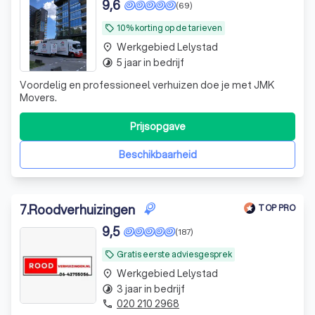
9,6
(69)
10% korting op de tarieven
local_offer
Werkgebied Lelystad
place
5 jaar in bedrijf
timelapse
Voordelig en professioneel verhuizen doe je met JMK
Movers.
Prijsopgave
Beschikbaarheid
7
.
Roodverhuizingen
TOP PRO
9,5
(187)
Gratis eerste adviesgesprek
local_offer
Werkgebied Lelystad
place
3 jaar in bedrijf
timelapse
020 210 2968
phone