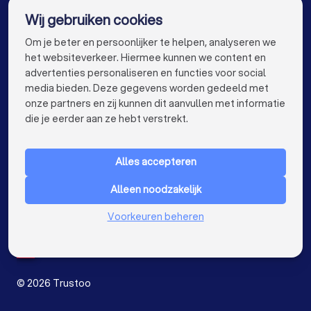
Wij gebruiken cookies
Verhuisbedrijven in Rotterdam
info@trustoo.nl
Om je beter en persoonlijker te helpen, analyseren we
Verhuisbedrijven in Den Haag
het websiteverkeer. Hiermee kunnen we content en
advertenties personaliseren en functies voor social
Verhuisbedrijven in Utrecht
media bieden. Deze gegevens worden gedeeld met
onze partners en zij kunnen dit aanvullen met informatie
Verhuisbedrijven in Eindhoven
keyboard_arrow_down
VOOR PARTICULIEREN
die je eerder aan ze hebt verstrekt.
Verhuisbedrijven in Tilburg
keyboard_arrow_down
VOOR BEDRIJVEN
Verhuisbedrijven in Groningen
Alles accepteren
keyboard_arrow_down
OVER TRUSTOO
Verhuisbedrijven in Almere
Alleen noodzakelijk
LAND
Nederland
Verhuisbedrijven in Breda
Voorkeuren beheren
België
Duitsland
Verhuisbedrijven in Nijmegen
Spanje
Verhuisbedrijven in Enschede
©
2026
Trustoo
Verhuisbedrijven in Haarlem