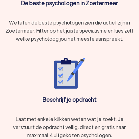
Verlies of rouwverwerking
De beste psychologen in Zoetermeer
Zorgen, slapeloosheid of nachtmerries
Een psycholoog in Zoetermeer biedt deskundige begeleiding
We laten de beste psychologen zien die actief zijn in
en helpt je weer in balans te komen.
Zoetermeer. Filter op het juiste specialisme en kies zelf
welke psycholoog jou het meeste aanspreekt.
Wat doet een psycholoog?
Een psycholoog helpt mensen met psychische klachten,
zoals angst, stress, depressie of trauma's. Dit gebeurt door
middel van diagnostiek, therapie en begeleiding. Afhankelijk
van de specialisatie van de psycholoog kunnen verschillende
behandelmethoden worden toegepast, zoals cognitieve
gedragstherapie, EMDR of systeemtherapie.
Beschrijf je opdracht
Soorten psychologen
Er zijn verschillende soorten psychologen, elk
Laat met enkele klikken weten wat je zoekt. Je
gespecialiseerd in specifieke gebieden. Hier zijn enkele
verstuurt de opdracht veilig, direct en gratis naar
veelvoorkomende typen:
Klinisch psycholoog:
gespecialiseerd in het behandelen
maximaal 4 uitgekozen psychologen.
van mentale stoornissen zoals depressie, angst en