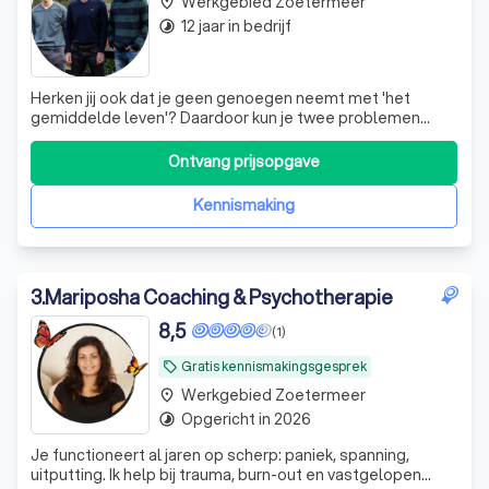
Werkgebied Zoetermeer
place
12 jaar in bedrijf
timelapse
Herken jij ook dat je geen genoegen neemt met 'het
gemiddelde leven'? Daardoor kun je twee problemen
ervaren. 1: Je weet niet precies wat je écht wil. Er zijn
immers zoveel keuzes. 2: Je bent iemand die juist precies
Ontvang prijsopgave
weet wat je wil, maar je bereikt je doel niet door
verschillende problemen: uitstel
Kennismaking
3
.
Mariposha Coaching & Psychotherapie
8,5
(1)
Gratis kennismakingsgesprek
local_offer
Werkgebied Zoetermeer
place
Opgericht in 2026
timelapse
Je functioneert al jaren op scherp: paniek, spanning,
uitputting. Ik help bij trauma, burn-out en vastgelopen