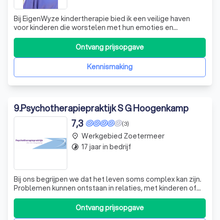
Bij EigenWyze kindertherapie bied ik een veilige haven
voor kinderen die worstelen met hun emoties en
gevoelens. Als gediplomeerd integratief kindercounselor
en therapeut i.o. begrijp ik dat elk kind unieke uitdagingen
Ontvang prijsopgave
heeft. Mijn aanpak is gericht op het versterken van de
zelfstandigheid, zelfvertr
Kennismaking
9
.
Psychotherapiepraktijk S G Hoogenkamp
7,3
(3)
Werkgebied Zoetermeer
place
17 jaar in bedrijf
timelapse
Bij ons begrijpen we dat het leven soms complex kan zijn.
Problemen kunnen ontstaan in relaties, met kinderen of
op het werk. Soms kunnen gezondheidsproblemen of
ervaringen uit het verleden leiden tot psychische
Ontvang prijsopgave
klachten. Hoewel u deze problemen vaak zelf of met hulp