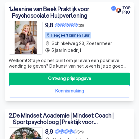
1
.
Jeanine van Beek Praktijk voor
TOP
PRO
Psychosociale Hulpverlening
9,8
(35)
Reageert binnen 1 uur
Schinkelweg 23, Zoetermeer
place
5 jaar in bedrijf
timelapse
Welkom! Sta je op het punt om je leven een positieve
wending te geven? De kunst van het leven is je zo goed
mogelijk verhouden tot wat er is.
Ontvang prijsopgave
Kennismaking
2
.
De Mindset Academie | Mindset Coach |
Sportpsycholoog | Praktijk voor
Sportpsychologie
8,9
(25)