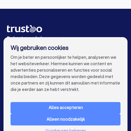
Psychologen in Voorburg
Psychologen in Hazerswoude-Dorp
Psychologen in Waddinxveen
Psychologen in Amsterdam
De beste psychologen voor jou
Wij gebruiken cookies
Psychologen in Rotterdam
info@trustoo.nl
Om je beter en persoonlijker te helpen, analyseren we
Psychologen in Den Haag
Psychologen in Utrecht
het websiteverkeer. Hiermee kunnen we content en
advertenties personaliseren en functies voor social
Psychologen in Eindhoven
Psychologen in Tilburg
media bieden. Deze gegevens worden gedeeld met
onze partners en zij kunnen dit aanvullen met informatie
Psychologen in Groningen
Psychologen in Almere
keyboard_arrow_down
VOOR PARTICULIEREN
die je eerder aan ze hebt verstrekt.
Psychologen in Breda
Psychologen in Nijmegen
keyboard_arrow_down
VOOR BEDRIJVEN
Psychologen in Enschede
Psychologen in Haarlem
Alles accepteren
keyboard_arrow_down
OVER TRUSTOO
Psychologen in Arnhem
Alleen noodzakelijk
LAND
Nederland
Psychologen in Amersfoort
Voorkeuren beheren