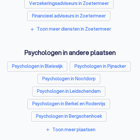
Verzekeringsadviseurs in Zoetermeer
Financieel adviseurs in Zoetermeer
Coaches in Zoetermeer
Rijscholen in Zoetermeer
Toon meer diensten in Zoetermeer
add
Relatietherapeuten in Zoetermeer
Psychologen in andere plaatsen
Belastingadviseurs in Zoetermeer
Hypotheekadviseurs in Zoetermeer
Psychologen in Bleiswijk
Psychologen in Pijnacker
Personal trainers in Zoetermeer
Psychologen in Nootdorp
Diëtisten in Zoetermeer
Psychologen in Leidschendam
Psychologen in Berkel en Rodenrijs
Psychologen in Bergschenhoek
Psychologen in Voorschoten
Toon meer plaatsen
add