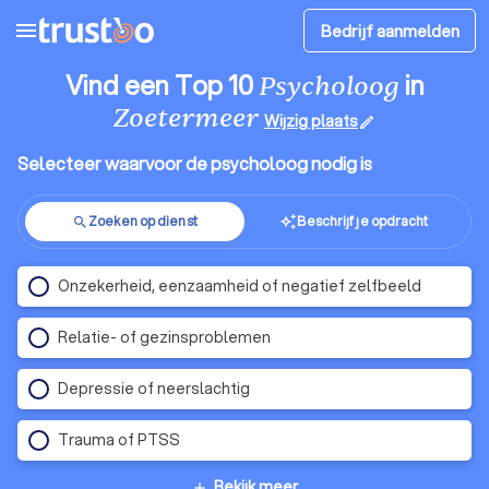
menu
Bedrijf aanmelden
Vind een Top 10
in
Psycholoog
Zoetermeer
Wijzig plaats
edit
Selecteer waarvoor de psycholoog nodig is
Zoeken op dienst
Beschrijf je opdracht
auto_awesome
search
Onzekerheid, eenzaamheid of negatief zelfbeeld
Relatie- of gezinsproblemen
Depressie of neerslachtig
Trauma of PTSS
Bekijk meer
add