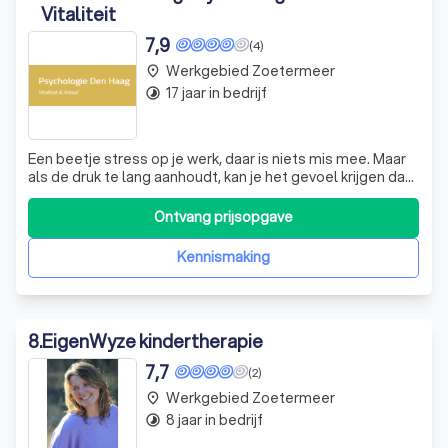
Vitaliteit
7,9
(4)
Werkgebied Zoetermeer
place
17 jaar in bedrijf
timelapse
Een beetje stress op je werk, daar is niets mis mee. Maar
als de druk te lang aanhoudt, kan je het gevoel krijgen dat
het werk je uitput. Ook als je te lang werk doet wat niet bij
je past ontstaat er een ‘energielek’. Je gaat over je
Ontvang prijsopgave
grenzen heen en verliest de verbinding met jezelf. Of er
komt juis
Kennismaking
8
.
EigenWyze kindertherapie
7,7
(2)
Werkgebied Zoetermeer
place
8 jaar in bedrijf
timelapse