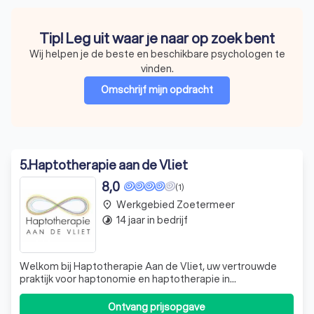
Tip! Leg uit waar je naar op zoek bent
Wij helpen je de beste en beschikbare psychologen te
vinden.
Omschrijf mijn opdracht
5
.
Haptotherapie aan de Vliet
8,0
(1)
Werkgebied Zoetermeer
place
14 jaar in bedrijf
timelapse
Welkom bij Haptotherapie Aan de Vliet, uw vertrouwde
praktijk voor haptonomie en haptotherapie in
Leidschendam. Onder leiding van Judith de Coole, een
ervaren en toegewijde haptotherapeut, bieden we een
Ontvang prijsopgave