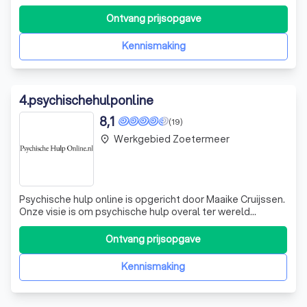
patronen terug naar rust en verbinding. Plan een
vrijblijvende kennismaking."
Ontvang prijsopgave
Kennismaking
4
.
psychischehulponline
8,1
(19)
Werkgebied Zoetermeer
place
Psychische hulp online is opgericht door Maaike Cruijssen.
Onze visie is om psychische hulp overal ter wereld
bereikbaar te maken. Bereikbaar voor mensen die
behoefte hebben aan zorg en zodat psychologen ook
Ontvang prijsopgave
vanuit meerdere locaties kunnen werken. Tijdens
verschillende reizen is het Maaike helder g
Kennismaking