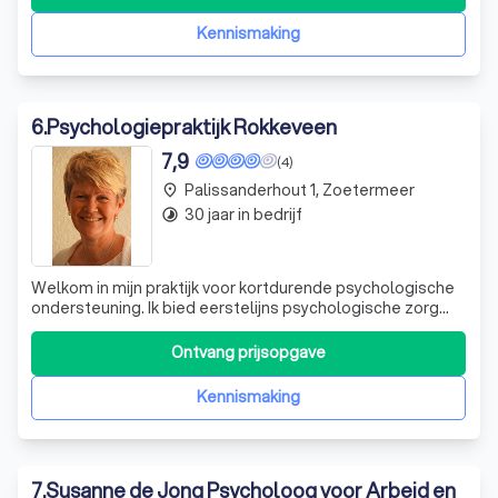
scala aan diensten aan, waaronder haptotherapie,
massage en begeleiding bij burn-out. Onze aanp
Kennismaking
6
.
Psychologiepraktijk Rokkeveen
7,9
(4)
Palissanderhout 1, Zoetermeer
place
30 jaar in bedrijf
timelapse
Welkom in mijn praktijk voor kortdurende psychologische
ondersteuning. Ik bied eerstelijns psychologische zorg
aan voor cliënten vanaf 18 jaar, waarbij ik zowel individuele
hulp als ondersteuning voor koppels en gezinnen aanbied.
Ontvang prijsopgave
Met mijn achtergrond in klinische en
gezondheidspsychologie, en jarenl
Kennismaking
7
.
Susanne de Jong Psycholoog voor Arbeid en