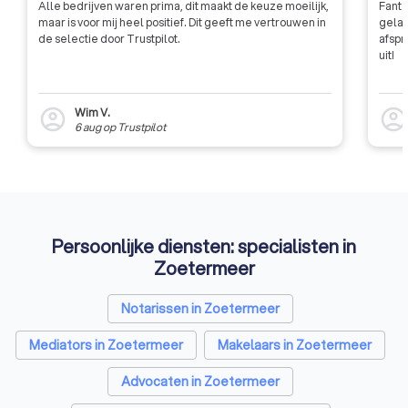
Vind een psycholoog in Zoetermeer die bij je
Alle bedrijven waren prima, dit maakt de keuze moeilijk,
Fanta
maar is voor mij heel positief. Dit geeft me vertrouwen in
gelat
past
de selectie door Trustpilot.
afspr
Bij Trustoo hebben we 30 psychologen in Zoetermeer
uit!
geselecteerd die je kunnen helpen met uiteenlopende
problemen. Met een gemiddelde Trustoo-score van 8.6 weet
je zeker dat je een betrouwbare en deskundige keuze maakt.
Wim V.
account_circle
account_circl
6 aug
op
Trustpilot
Begin vandaag nog met het vinden van een psycholoog die jou
kan helpen. Vraag gratis offertes aan en plan jouw eerste
afspraak.
Persoonlijke diensten: specialisten in
Zoetermeer
Notarissen in Zoetermeer
Mediators in Zoetermeer
Makelaars in Zoetermeer
Advocaten in Zoetermeer