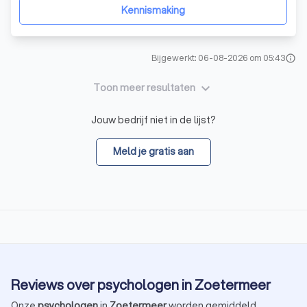
van dierbaren kunt overwinnen, i
Kennismaking
Bijgewerkt: 06-08-2026 om 05:43
info
keyboard_arrow_down
Toon meer resultaten
Jouw bedrijf niet in de lijst?
Meld je gratis aan
Reviews over psychologen in Zoetermeer
Onze
psychologen
in
Zoetermeer
worden gemiddeld