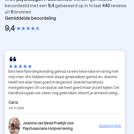
beoordeeld met een
9,4
gebaseerd op in totaal
440
reviews
uit
6
bronnen
Gemiddelde beoordeling
9,4
•
star
star
star
star
star_half
star
star
star
star
star
Een hele fijne begeleiding gehad na een hele natw ervaring met
mijn man. We hebben hele diepe gesprekken gehad en Jeanine
heeft ons daar heel goed in begeleid. Goede handtools
meegekregen. En ze laad je ook heel goed maar jezelf kijken. De
handtools gaan we zeker nog gebruiken. Mocht je iemand nodig
hebben dan raad ik je echt Jeanine aan. Je kan altijd met je vragen
Carla
bij de terecht en je krijgt echt goed advies. Jammer dat het is
24-11-2025
afgelopen maar we mogen altijd op Jeanine terug vallen mochten
we haar nodig hebben.
Jeanine van Beek Praktijk voor
Bekijk profiel
Psychosociale Hulpverlening