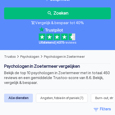
Zoeken
search
Vergelijk & bespaar tot 40%
shopping_cart
Uitstekend
|
4375
reviews
Trustoo
Psychologen
Psychologen in Zoetermeer
arrow_forward_ios
arrow_forward_ios
Psychologen in Zoetermeer vergelijken
Bekijk de top 10 psychologen in Zoetermeer met in totaal 450
reviews en een gemiddelde Trustoo-score van 8.6. Bekijk,
vergelijk & bespaar.
Alle diensten
Angsten, fobieën of paniek
(
7
)
Burn-out, str
filter_list
Filters