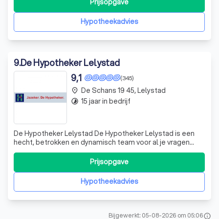
Prijsopgave
hypotheek met de voor u laagste rente en de voor u
beste voorwaarden.
Hypotheekadvies
9
.
De Hypotheker Lelystad
9,1
(345)
De Schans 19 45, Lelystad
place
15 jaar in bedrijf
timelapse
De Hypotheker Lelystad De Hypotheker Lelystad is een
hecht, betrokken en dynamisch team voor al je vragen
over (nieuwbouw)hypotheken en verzekeringen. Wij zijn
gevestigd aan de Schans 19-45. Het persoonlijke contact
Prijsopgave
en het direct verbonden zijn met onze klanten vinden we
erg belangrijk. We helpen j
Hypotheekadvies
Bijgewerkt: 05-08-2026 om 05:06
info