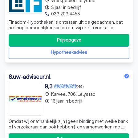
Werkgebied Lelystad
place
3 jaar in bedrijf
timelapse
033 203 4458
phone
Finadom-Hypotheken is ontstaan uit de gedachten, dat
het nog persoonlijker kan en dat wij er zijn voor al je
financiële vraagstukken. Jouw situatie verdiend niet alleen
maatwerk op een bepaald moment in je leven, maar juist
Prijsopgave
gedurende jouw hele leven. Een band opbouwen met
elkaar voor de lange termij
Hypotheekadvies
8
.
uw-adviseur.nl
9,3
(49)
Karveel 708, Lelystad
place
16 jaar in bedrijf
timelapse
Omdat wij onafhankelijk zijn (geen binding met welke bank
of verzekeraar dan ook hebben ) en samenwerken met
vrijwel alle aanbieders van hypotheken en diverse overige
financiële producten, krijgt u bij ons altijd de