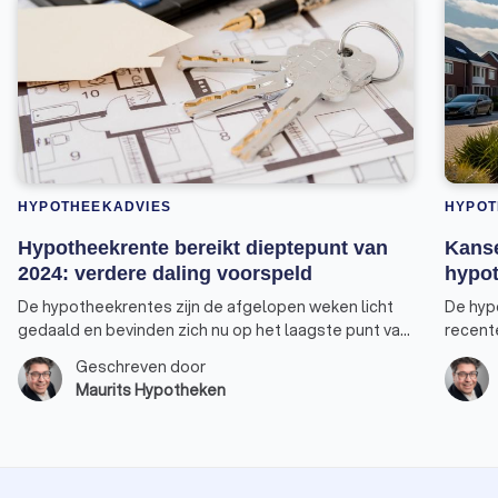
HYPOTHEEKADVIES
HYPOT
Hypotheekrente bereikt dieptepunt van
Kanse
2024: verdere daling voorspeld
hypot
De hypotheekrentes zijn de afgelopen weken licht
De hyp
gedaald en bevinden zich nu op het laagste punt van
recent
2024. Vooral de rentepercentages voor 30, 20 en 10
nieuwe 
Geschreven door
jaar-vast bereikten een nieuw dieptepunt. De rente
verhuiz
Maurits Hypotheken
voor 10 jaar vast, de populairste keuze onder
verster
huizenkopers, staat weer op hetzelfde niveau als
overwe
begin dit jaar. Er is bovendien een goede kans dat de
tarieven nog verder zullen dalen. Alleen de rente
voor 5 jaar vast heeft zijn laagste punt dit jaar nog