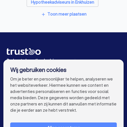
Hypotheekadviseurs in Enkhuizen
Hypotheekadviseurs in Elburg
Toon meer plaatsen
add
Hypotheekadviseurs in Bovenkarspel
Hypotheekadviseurs in Emmeloord
Hypotheekadviseurs in Nunspeet
Hypotheekadviseurs in Kamperveen
De beste hypotheekadviseurs voor jou
Wij gebruiken cookies
Hypotheekadviseurs in Amsterdam
info@trustoo.nl
Om je beter en persoonlijker te helpen, analyseren we
Hypotheekadviseurs in Rotterdam
het websiteverkeer. Hiermee kunnen we content en
advertenties personaliseren en functies voor social
Hypotheekadviseurs in Den Haag
media bieden. Deze gegevens worden gedeeld met
onze partners en zij kunnen dit aanvullen met informatie
Hypotheekadviseurs in Utrecht
keyboard_arrow_down
VOOR PARTICULIEREN
die je eerder aan ze hebt verstrekt.
Hypotheekadviseurs in Eindhoven
keyboard_arrow_down
VOOR BEDRIJVEN
Hypotheekadviseurs in Tilburg