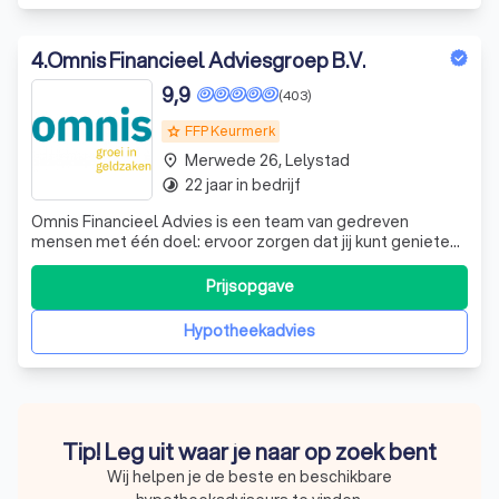
4
.
Omnis Financieel Adviesgroep B.V.
9,9
(403)
FFP Keurmerk
grade
Merwede 26, Lelystad
place
22 jaar in bedrijf
timelapse
Omnis Financieel Advies is een team van gedreven
mensen met één doel: ervoor zorgen dat jij kunt genieten
van je leven zonder je druk te maken over je financiën. Wij
laten je meegroeien met je geldzaken. Omnis is Latijn voor
Prijsopgave
allesomvattend. Voor al je vragen over hypotheken,
pensioenen, financiële
Hypotheekadvies
Tip! Leg uit waar je naar op zoek bent
Wij helpen je de beste en beschikbare