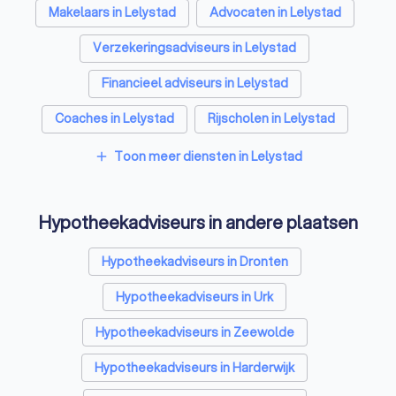
Makelaars in Lelystad
Advocaten in Lelystad
Verzekeringsadviseurs in Lelystad
Financieel adviseurs in Lelystad
Coaches in Lelystad
Rijscholen in Lelystad
Relatietherapeuten in Lelystad
Toon meer diensten in Lelystad
add
Psychologen in Lelystad
Hypotheekadviseurs in andere plaatsen
Belastingadviseurs in Lelystad
Personal trainers in Lelystad
Diëtisten in Lelystad
Hypotheekadviseurs in Dronten
Hypotheekadviseurs in Urk
Hypotheekadviseurs in Zeewolde
Hypotheekadviseurs in Harderwijk