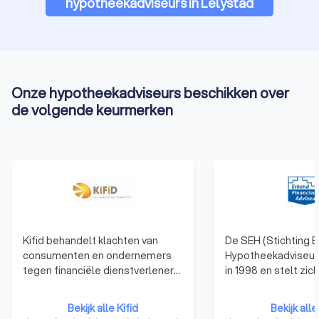
hypotheekadviseurs in Lelystad
Onze hypotheekadviseurs beschikken over
de volgende keurmerken
Kifid behandelt klachten van
De SEH (Stichting 
consumenten en ondernemers
Hypotheekadviseur)
tegen financiële dienstverleners
in 1998 en stelt zic
die zijn aangesloten bij het
behoeve van een g
klachteninstituut. Financieel
aan de consument,
Bekijk alle Kifid
Bekijk all
adviseurs en
voorwaarden voor d