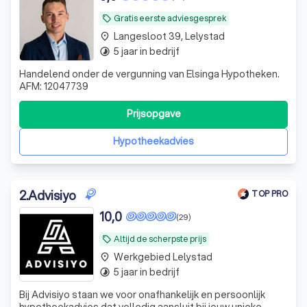
Gratis eerste adviesgesprek
local_offer
Langesloot 39, Lelystad
place
5 jaar in bedrijf
timelapse
Handelend onder de vergunning van Elsinga Hypotheken.
AFM: 12047739
Prijsopgave
Hypotheekadvies
2
.
Advisiyo
TOP PRO
10,0
(29)
Altijd de scherpste prijs
local_offer
Werkgebied Lelystad
place
5 jaar in bedrijf
timelapse
Bij Advisiyo staan we voor onafhankelijk en persoonlijk
hypotheekadvies dat volledig aansluit bij jouw unieke