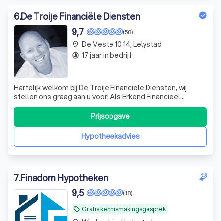
6
.
De Troije Financiële Diensten
9,7
(58)
De Veste 10 14, Lelystad
place
17 jaar in bedrijf
timelapse
Hartelijk welkom bij De Troije Financiële Diensten, wij
stellen ons graag aan u voor! Als Erkend Financieel
Adviseur en Hypothecair Planner met jarenlange
specialistische ervaring in de branche, zijn wij als een vis in
Prijsopgave
het water in een wereld die door de consument vaak als
ingewikkeld onoverzichte
Hypotheekadvies
7
.
Finadom Hypotheken
9,5
(18)
Gratis kennismakingsgesprek
local_offer