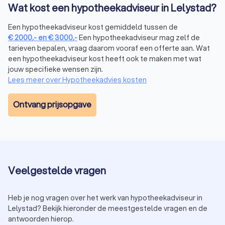
Wat kost een hypotheekadviseur in Lelystad?
Een onafhankelijke hypotheekadviseur biedt een belangrijk
voordeel: hij vergelijkt meerdere aanbieders om de beste
Een hypotheekadviseur kost gemiddeld tussen de
deal te vinden. Een hypotheekcoach richt zich daarentegen
€
2000
,-
en
€
3000
,-
Een hypotheekadviseur mag zelf de
op begeleiding en financiële planning. Wil je de beste
tarieven bepalen, vraag daarom vooraf een offerte aan. Wat
hypotheek kiezen? Dan helpt een onafhankelijke adviseur je
een hypotheekadviseur kost heeft ook te maken met wat
bij het vinden van de juiste optie, zonder beperkt te zijn tot
jouw specifieke wensen zijn.
één bank of aanbieder.
Lees meer over Hypotheekadvies kosten
Ontvang prijsopgave
Hoe vind je de beste hypotheekadviseur in
Lelystad?
Het vinden van een hypotheekadviseur in Lelystad die bij jou
past, kan lastig zijn. Hier zijn enkele tips om de juiste keuze te
maken:
Vergelijk hypotheekadviseurs:
bekijk de ervaringen en
Veelgestelde vragen
beoordelingen van andere klanten.
Vraag naar de advieskosten hypotheek:
transparantie
over de kosten helpt bij het maken van een
Heb je nog vragen over het werk van hypotheekadviseur in
weloverwogen keuze.
Lelystad? Bekijk hieronder de meestgestelde vragen en de
Plan een vrijblijvend hypotheekadviesgesprek:
zo ontdek
antwoorden hierop.