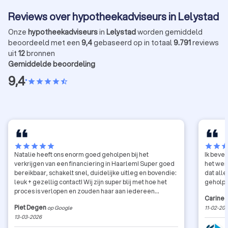
niet bereikt.
Reviews over hypotheekadviseurs in Lelystad
Onze
hypotheekadviseurs
in
Lelystad
worden gemiddeld
beoordeeld met een
9,4
gebaseerd op in totaal
9.791
reviews
uit
12
bronnen
Gemiddelde beoordeling
9,4
•
star
star
star
star
star_half
star
star
star
star
star
star
star
sta
Natalie heeft ons enorm goed geholpen bij het
Ik bevee
verkrijgen van een financiering in Haarlem! Super goed
het wer
bereikbaar, schakelt snel, duidelijke uitleg en bovendie:
dat alle
leuk + gezellig contact! Wij zijn super blij met hoe het
geholpe
proces is verlopen en zouden haar aan iedereen
Carine V
aanbevelen. Thanks Natalie.
Piet Degen
op Google
11-02-20
13-03-2026