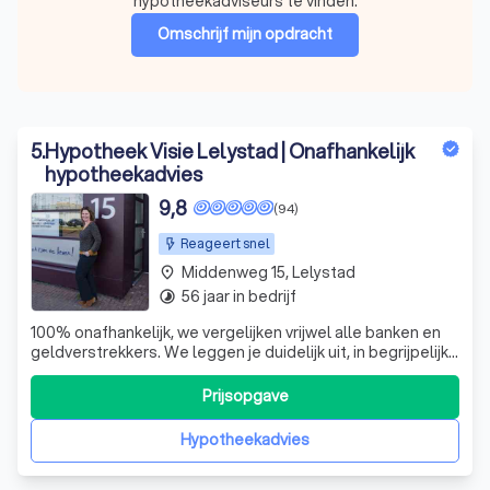
hypotheekadviseurs te vinden.
Omschrijf mijn opdracht
5
.
Hypotheek Visie Lelystad | Onafhankelijk
hypotheekadvies
9,8
(94)
Reageert snel
Middenweg 15, Lelystad
place
56 jaar in bedrijf
timelapse
100% onafhankelijk, we vergelijken vrijwel alle banken en
geldverstrekkers. We leggen je duidelijk uit, in begrijpelijke
taal wat het inhoudt. Je gaat pas naar buiten als je begrijpt
wat je aangaat.
Prijsopgave
Hypotheekadvies