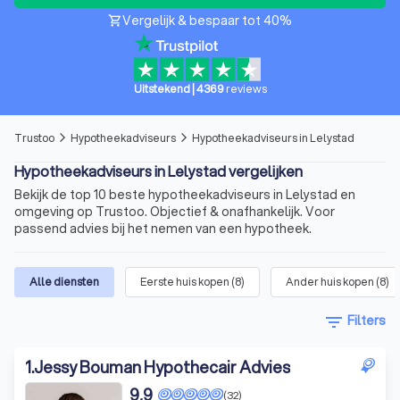
Vergelijk & bespaar tot 40%
shopping_cart
Uitstekend
|
4369
reviews
Trustoo
Hypotheekadviseurs
Hypotheekadviseurs in Lelystad
arrow_forward_ios
arrow_forward_ios
Hypotheekadviseurs in Lelystad vergelijken
Bekijk de top 10 beste hypotheekadviseurs in Lelystad en
omgeving op Trustoo. Objectief & onafhankelijk. Voor
passend advies bij het nemen van een hypotheek.
Alle diensten
Eerste huis kopen
(
8
)
Ander huis kopen
(
8
)
filter_list
Filters
1
.
Jessy Bouman Hypothecair Advies
9,9
(32)