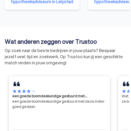
hypotheekadviseurs in Lelystad
hypotheekadviseur
verzekeringsagenten
adviseur te schepp
aangesloten bij Kifid laten zien
vakbekwaamheid op
dat de klant centraal staat. De
niveau te brengen. 
aansluiting bij Kifid garandeert
bewaakt de kwalitei
een onpartijdige behandeling van
Erkend Financieel A
klachten, als alternatief voor de
bij de SEH zijn aang
Wat anderen zeggen over Trustoo
rechter.
Op zoek naar de beste bedrijven in jouw plaats? Bespaar
jezelf veel tijd en zoekwerk. Op Trustoo kun jij een geschikte
match vinden in jouw omgeving!
star
star
star
star
star
star
sta
een goede boomdeskundige gestuurd met…
Wat j
een goede boomdeskundige gestuurd met deze indier
ze be
goed gedaan.