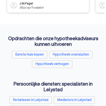
J.M.Fagel
account_circle
account_circl
30 jul
op
Trustpilot
Opdrachten die onze hypotheekadviseurs
kunnen uitvoeren
Eerste huis kopen
Hypotheek oversluiten
Hypotheek verhogen
Persoonlijke diensten: specialisten in
Lelystad
Notarissen in Lelystad
Mediators in Lelystad