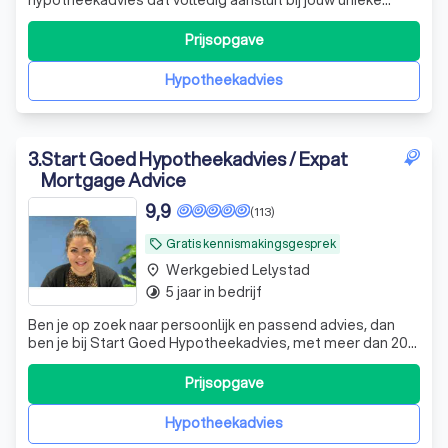
situatie en wensen. Als ervaren tussenpersoon vergelijken
we de mogelijkheden bij diverse hypotheekverstrekkers
Prijsopgave
om de beste oplossing voor jou te vinden. Of je nu een
starter bent, wilt door
Hypotheekadvies
3
.
Start Goed Hypotheekadvies / Expat
Mortgage Advice
9,9
(113)
Gratis kennismakingsgesprek
local_offer
Werkgebied Lelystad
place
5 jaar in bedrijf
timelapse
Ben je op zoek naar persoonlijk en passend advies, dan
ben je bij Start Goed Hypotheekadvies, met meer dan 20
jaar ervaring in de branche, bij het juiste adres!
Prijsopgave
Hypotheekadvies