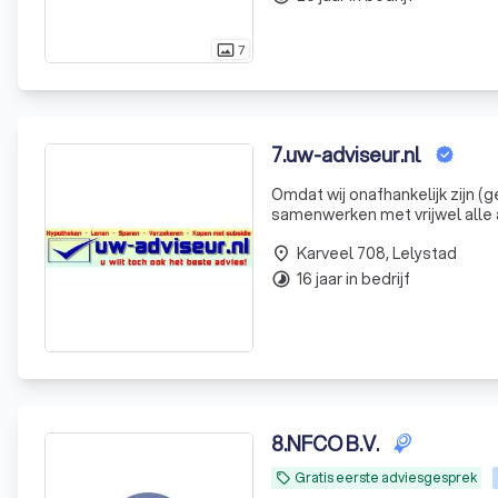
7
photo_size_select_actual
7
.
uw-adviseur.nl
Omdat wij onafhankelijk zijn 
samenwerken met vrijwel alle 
u bij ons altijd de hypotheek 
Karveel 708, Lelystad
place
16 jaar in bedrijf
timelapse
8
.
NFCO B.V.
Gratis eerste adviesgesprek
local_offer