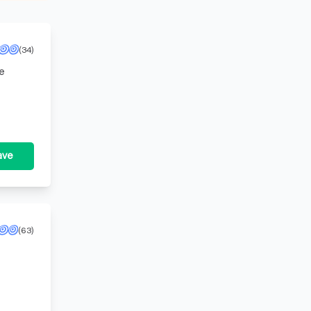
(34)
de
Administratiekantoor T. Vellekoop opgericht. Beginnend op een zolderkamertje met als start 4 klanten. I
ave
(63)