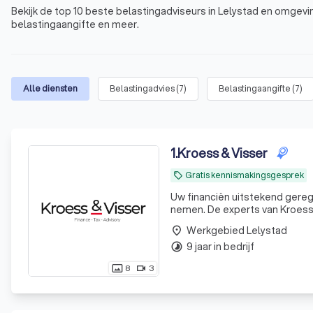
Bekijk de top 10 beste belastingadviseurs in Lelystad en omgevin
belastingaangifte en meer.
Alle diensten
Belastingadvies
(
7
)
Belastingaangifte
(
7
)
1
.
Kroess & Visser
Gratis kennismakingsgesprek
local_offer
Uw financiën uitstekend geregeld. Uw tijd is waardevol. Laat ons daarom uw financiële zorg
nemen. De experts van KroessV
Werkgebied Lelystad
place
9 jaar in bedrijf
timelapse
8
3
photo_size_select_actual
videocam