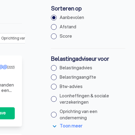
Sorteren op
Aanbevolen
Afstand
Score
Oprichting van een onderneming
(
5
)
Jaarrekening opstellen
(
5
)
Belastingadviseur voor
(222)
Belastingadvies
Belastingaangifte
Btw-advies
t een
Loonheffingen & sociale
verzekeringen
Oprichting van een
ave
onderneming
expand_more
Toon meer