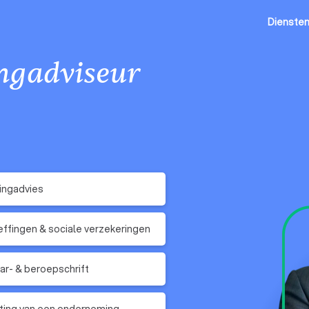
Dienste
ingadviseur
ingadvies
ffingen & sociale verzekeringen
r- & beroepschrift
ting van een onderneming