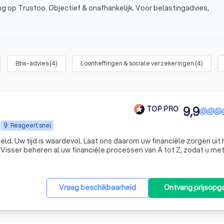
g op Trustoo. Objectief & onafhankelijk. Voor belastingadvies,
Btw-advies
(
4
)
Loonheffingen & sociale verzekeringen
(
4
)
9,9
TOP PRO
Reageert snel
en uit handen
isser beheren al uw financiële processen van A tot Z, zodat u me
gerust hart kunt ondernemen. KroessVisser | Finance - Tax - Advisory ☎️ Plan een GRATIS ADVIES
Vraag beschikbaarheid
Ontvang prijsopg