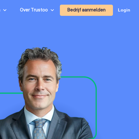
Bedrijf aanmelden
n
Over Trustoo
Login