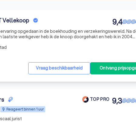
T Vellekoop
9,4
el ervaring opgedaan in de boekhouding en verzekeringswereld. Na 
jn laatste werkgever heb ik de knoop doorgehakt en heb ik in 2004
stad
Vraag beschikbaarheid
Ontvang prijsopg
rs
9,3
TOP PRO
Reageert binnen 1 uur
scaal jurist