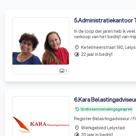
5
.
Administratiekantoor 
In de loop der jaren heb ik ve
verkoop van het bedrijf van mi
Ketelmeerstraat 192, Lely
place
22 jaar in bedrijf
timelapse
1
photo_size_select_actual
6
.
Kara Belastingadviseu
Gratis kennismakingsgesprek
local_offer
Register Belastingadviseur / Fi
Werkgebied Lelystad
place
20 jaar in bedrijf
timelapse