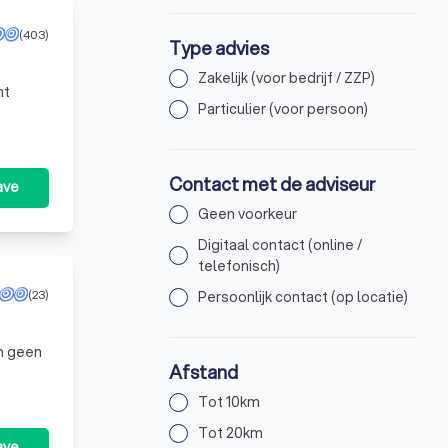
(403)
Type advies
Zakelijk (voor bedrijf / ZZP)
nt
Particulier (voor persoon)
Contact met de adviseur
ave
Geen voorkeur
Digitaal contact (online /
telefonisch)
(23)
Persoonlijk contact (op locatie)
en geen
Afstand
Tot 10km
Tot 20km
ave