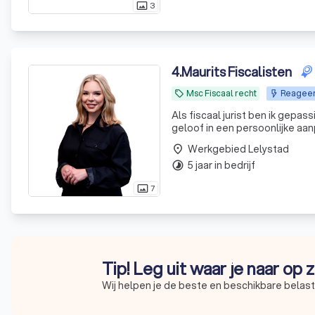
3
photo_size_select_actual
4
.
Maurits Fiscalisten
Msc Fiscaal recht
Reageert
local_offer
Als fiscaal jurist ben ik gepa
geloof in een persoonlijke a
Werkgebied Lelystad
place
5 jaar in bedrijf
timelapse
7
photo_size_select_actual
Tip! Leg uit waar je naar op
Wij helpen je de beste en beschikbare belast