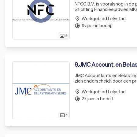
NFCO B.V. is vooralsnog in de
Stichting Financieeladvies MK
Werkgebied Lelystad
place
18 jaar in bedrijf
timelapse
5
photo_size_select_actual
9
.
JMC Account. en Belas
JMC Accountants en Belastinga
zich onderscheidt door een pr
zetten ons in om u te voorzie
Werkgebied Lelystad
profe
place
27 jaar in bedrijf
timelapse
1
photo_size_select_actual