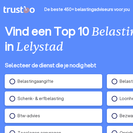
De beste 450+ belastingadviseurs
voor jou
Vind een Top 10
Belast
in
Lelystad
Selecteer de dienst die je nodig hebt
Belastingaangifte
Belast
Schenk- & erfbelasting
Loonhe
Btw-advies
Bezwaa
Toeslagen aanvragen
Oprich