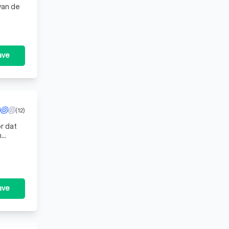
van de
ave
(12)
r dat
n
iveerde
ave