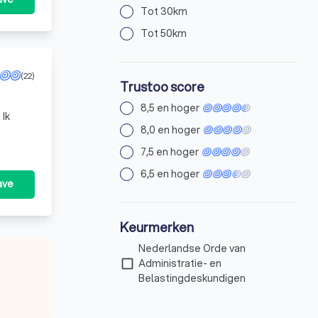
Tot 30km
Tot 50km
(22)
Trustoo score
8,5 en hoger
 Ik
8,0 en hoger
7,5 en hoger
6,5 en hoger
ave
Keurmerken
Nederlandse Orde van
check_box_outline_blank
Administratie- en
Belastingdeskundigen