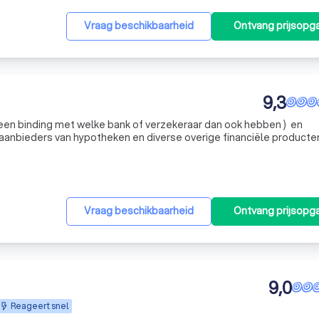
Vraag beschikbaarheid
Ontvang prijsopg
9,3
(geen binding met welke bank of verzekeraar dan ook hebben ) en
aanbieders van hypotheken en diverse overige financiële producten,
met de voor u laagste rente en de voor u beste voorwaarden.
Vraag beschikbaarheid
Ontvang prijsopg
9,0
Reageert snel