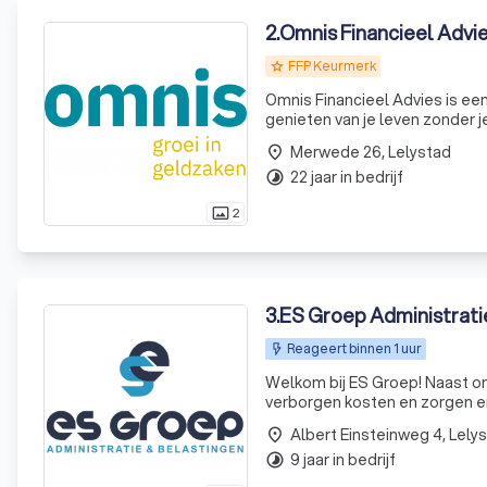
2
.
Omnis Financieel Advie
FFP Keurmerk
grade
Omnis Financieel Advies is ee
genieten van je leven zonder j
geldzaken. Omnis is Latijn voor allesomvattend. Voor al je vragen over hypotheken, pensioenen,
Merwede 26, Lelystad
place
financiële
22 jaar in bedrijf
timelapse
2
photo_size_select_actual
3
.
ES Groep Administrati
Reageert binnen 1 uur
Welkom bij ES Groep! Naast onz
verborgen kosten en zorgen erv
Albert Einsteinweg 4, Lely
place
9 jaar in bedrijf
timelapse