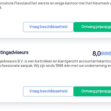
 provincie Flevoland het eerste en enige kantoor met het Keurmerk 
B.
Vraag beschikbaarheid
Ontvang prijsopg
tingadviseurs
8,0
dviseurs B.V. is een betrokken en klantgericht accountantskantoo
ofessionele aanpak. Wij zijn sinds 1998 één met uw onderneming e
n van deskundig advies. Ons team bestaat uit vakkundige en gemot
Vraag beschikbaarheid
Ontvang prijsopg