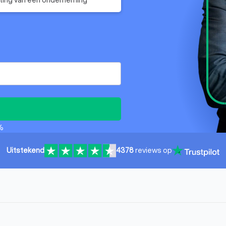
%
Uitstekend
4378
reviews op