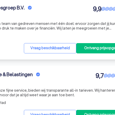
sgroep B.V.
9,9
n team van gedreven mensen met één doel: ervoor zorgen dat jij ku
e druk te maken over je financiën. Wij laten je meegroeien met je
Vraag beschikbaarheid
Ontvang prijsopg
e & Belastingen
9,7
e fijne service, bieden wij transparante all-in tarieven. Wij hanter
oor dat je altijd weet waar je aan toe bent.
stad
Vraag beschikbaarheid
Ontvang prijsopg