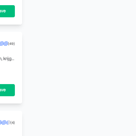
ave
(49)
 krijgt
ave
(4)