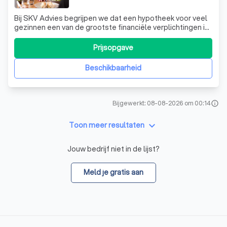
Bij SKV Advies begrijpen we dat een hypotheek voor veel
gezinnen een van de grootste financiële verplichtingen is.
Daarom bieden we een uitgebreide hypotheekcheck aan,
waarmee we snel inzichtelijk maken waar je kunt
Prijsopgave
besparen. Onze expertise als erkende
hypotheekadviseurs stelt ons in staat om je te
Beschikbaarheid
Bijgewerkt: 08-08-2026 om 00:14
info
keyboard_arrow_down
Toon meer resultaten
Jouw bedrijf niet in de lijst?
Meld je gratis aan