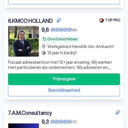
6
.
KMCO HOLLAND
TOP PRO
9,6
(81)
Direct beschikbaar
local_offer
Werkgebied Hendrik-Ido-Ambacht
place
13 jaar in bedrijf
timelapse
Fiscaal advieskantoor met 12+ jaar ervaring. Wij werken
met particulieren als ondernemers. Wij adviseren en
verzorgen ook alle aangiftes. Lid RB, IFA en ABA.
Prijsopgave
Beschikbaarheid
7
.
A.M.Consultancy
9,3
(17)