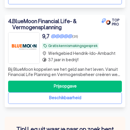
4
.
BlueMoon Financial Life- &
TOP
PRO
Vermogensplanning
9,7
(31)
Gratis kennismakingsgesprek
local_offer
Werkgebied Hendrik-Ido-Ambacht
place
37 jaar in bedrijf
timelapse
Bij BlueMoon koppelen we het geld aan het leven. Vanuit
Financial Life Planning en Vermogensbeheer creëren we
voor zowel particulieren als ondernemers de financiële
rust die zij verdienen.
Prijsopgave
Beschikbaarheid
Tip! Leg uit waar je naar op zoek bent