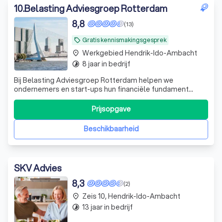
10
.
Belasting Adviesgroep Rotterdam
8,8
(13)
Gratis kennismakingsgesprek
local_offer
Werkgebied Hendrik-Ido-Ambacht
place
8 jaar in bedrijf
timelapse
Bij Belasting Adviesgroep Rotterdam helpen we
ondernemers en start-ups hun financiële fundament
vanaf dag één stevig neer te zetten. Vanuit de Rotterdam
Building, midden in het Erasmus Centre for
Prijsopgave
Entrepreneurship, staan we tussen de vernieuwers van
morgen en werken we dagelijks met ondernemers die
Beschikbaarheid
SKV Advies
8,3
(2)
Zeis 10, Hendrik-Ido-Ambacht
place
13 jaar in bedrijf
timelapse