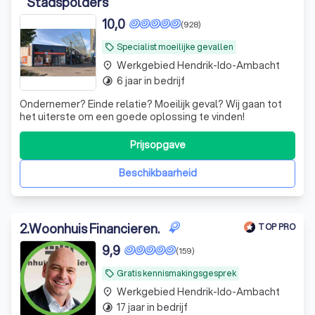
Stadspolders
10,0
(928)
Specialist moeilijke gevallen
local_offer
Werkgebied Hendrik-Ido-Ambacht
place
6 jaar in bedrijf
timelapse
Ondernemer? Einde relatie? Moeilijk geval? Wij gaan tot
het uiterste om een goede oplossing te vinden!
Prijsopgave
Beschikbaarheid
2
.
Woonhuis Financieren.
TOP PRO
9,9
(159)
Gratis kennismakingsgesprek
local_offer
Werkgebied Hendrik-Ido-Ambacht
place
17 jaar in bedrijf
timelapse