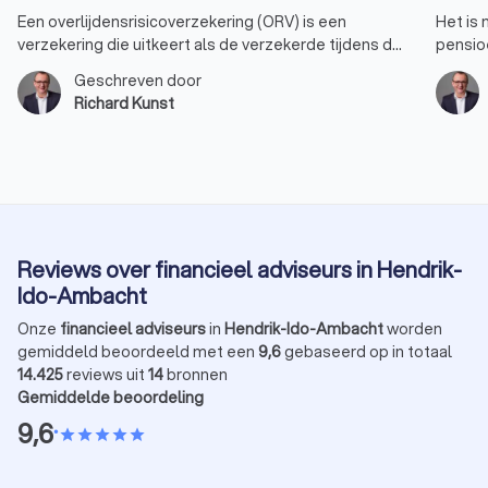
Een overlijdensrisicoverzekering (ORV) is een
Het is 
verzekering die uitkeert als de verzekerde tijdens de
pensio
looptijd van de verzekering overlijdt. Dit type
pensio
Geschreven door
verzekering biedt financiële zekerheid aan de
gebruik
Richard Kunst
nabestaanden van de verzekerde, zoals partner,
jaarrui
kinderen of andere familieleden. Hier zijn enkele
van mak
specifieke doelen waarvoor een
advise
overlijdensrisicoverzekering kan worden gebruikt.
jaarrui
Reviews over financieel adviseurs in Hendrik-
Ido-Ambacht
Onze
financieel adviseurs
in
Hendrik-Ido-Ambacht
worden
gemiddeld beoordeeld met een
9,6
gebaseerd op in totaal
14.425
reviews uit
14
bronnen
Gemiddelde beoordeling
9,6
•
star
star
star
star
star