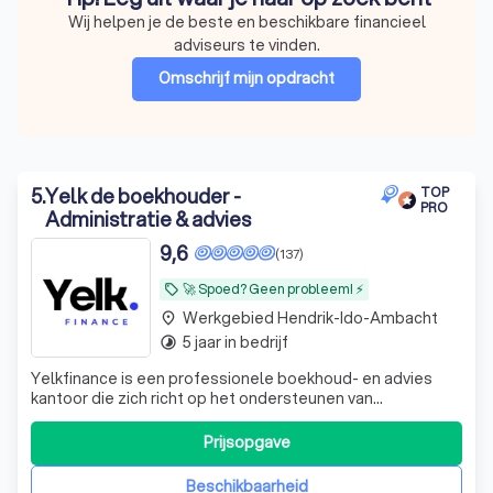
Wij helpen je de beste en beschikbare financieel
adviseurs te vinden.
Omschrijf mijn opdracht
5
.
Yelk de boekhouder -
TOP
PRO
Administratie & advies
9,6
(137)
🚀 Spoed? Geen probleem! ⚡
local_offer
Werkgebied Hendrik-Ido-Ambacht
place
5 jaar in bedrijf
timelapse
Yelkfinance is een professionele boekhoud- en advies
kantoor die zich richt op het ondersteunen van
ondernemers en bedrijven in Nederland, maar wij helpen
ook particulieren met hun inkomstenbelasting. Met onze
Prijsopgave
expertise in financiële administratie, belastingadvies en
bedrijfsoptimalisatie helpen wij
Beschikbaarheid