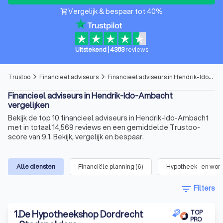
Vergelijk & bespaar tot 40%
shopping_cart
Uitstekend
|
4383
reviews
Trustoo
Financieel adviseurs
Financieel adviseurs in Hendrik-Ido-Ambacht
arrow_forward_ios
arrow_forward_ios
Financieel adviseurs in Hendrik-Ido-Ambacht
vergelijken
Bekijk de top 10 financieel adviseurs in Hendrik-Ido-Ambacht
met in totaal 14,569 reviews en een gemiddelde Trustoo-
score van 9.1. Bekijk, vergelijk en bespaar.
Alle diensten
Financiële planning
(
6
)
Hypotheek- en won
filter_list
Filters
1
.
De Hypotheekshop Dordrecht
TOP
PRO