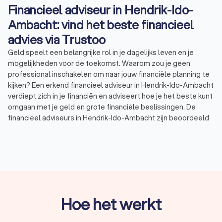
Financieel adviseur in Hendrik-Ido-
Ambacht: vind het beste financieel
advies via Trustoo
Geld speelt een belangrijke rol in je dagelijks leven en je
mogelijkheden voor de toekomst. Waarom zou je geen
professional inschakelen om naar jouw financiële planning te
kijken? Een erkend financieel adviseur in Hendrik-Ido-Ambacht
verdiept zich in je financiën en adviseert hoe je het beste kunt
omgaan met je geld en grote financiële beslissingen. De
financieel adviseurs in Hendrik-Ido-Ambacht zijn beoordeeld
met een gemiddelde Trustoo-score van 9.1. Bekijk onze top
10 of lees de 14,569 reviews die anderen achterlieten over
financieel adviseurs in Hendrik-Ido-Ambacht. Zo vind je
eenvoudig een financieel adviesbureau dat aansluit bij jouw
behoeften en wensen.
Hoe het werkt
Wat doet een financieel adviseur?
Een financieel consultant adviseert over alles wat met geld