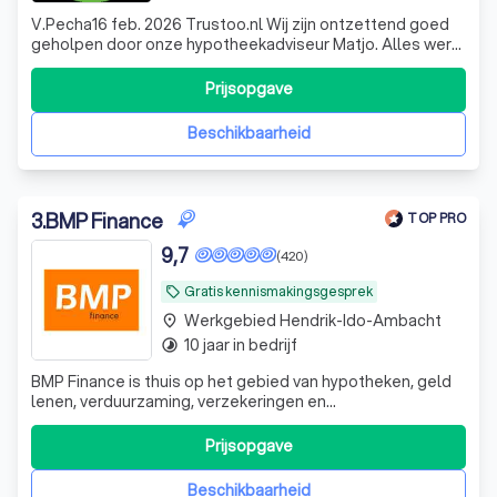
V.Pecha16 feb. 2026 Trustoo.nl Wij zijn ontzettend goed
geholpen door onze hypotheekadviseur Matjo. Alles werd
duidelijk uitgelegd. De begeleiding was professioneel,
betrokken en geruststellend.
Prijsopgave
Beschikbaarheid
3
.
BMP Finance
TOP PRO
9,7
(420)
Gratis kennismakingsgesprek
local_offer
Werkgebied Hendrik-Ido-Ambacht
place
10 jaar in bedrijf
timelapse
BMP Finance is thuis op het gebied van hypotheken, geld
lenen, verduurzaming, verzekeringen en
echtscheidingsbemiddeling. U kunt van ons een aanpak
verwachten die rekening houdt met wat in uw eigen
Prijsopgave
situatie van belang is. In onze adviespraktijk vormen uw
wensen en persoonlijke situatie het uitgangs
Beschikbaarheid