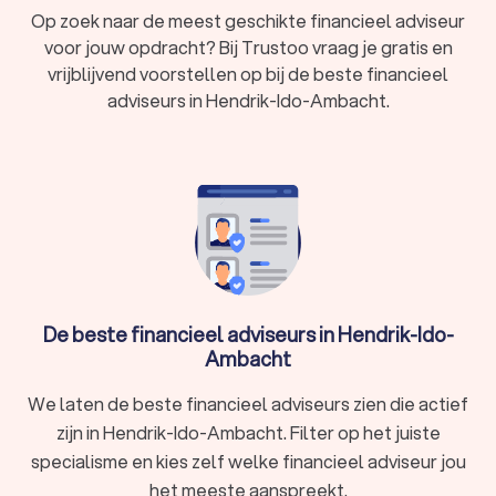
te maken heeft. Of het nu gaat om sparen en beleggen, het
Op zoek naar de meest geschikte financieel adviseur
regelen van je pensioen of het afsluiten van een hypotheek:
voor jouw opdracht? Bij Trustoo vraag je gratis en
een financieel adviseur kijkt samen met jou naar je financiële
vrijblijvend voorstellen op bij de beste financieel
situatie en biedt passend advies over jouw financiële
adviseurs in Hendrik-Ido-Ambacht.
mogelijkheden. Zo kun je vol vertrouwen en met een gerust
hart de volgende financiële stap in je leven aangaan.
Een financieel adviseur in Hendrik-Ido-Ambacht
kan je adviseren over:
Je financiële planning
Het regelen van je pensioen
Je hypotheek en het kopen van een woning
De beste financieel adviseurs in Hendrik-Ido-
Sparen en beleggen
Ambacht
Belasting en belastingaangifte
Erven en schenken
We laten de beste financieel adviseurs zien die actief
Je onderneming en zakelijke vraagstukken
De financieel adviseurs op Trustoo bieden betrouwbaar en
zijn in Hendrik-Ido-Ambacht. Filter op het juiste
onafhankelijk financieel advies. Vind financieel advies in
specialisme en kies zelf welke financieel adviseur jou
Hendrik-Ido-Ambacht door onze top 10 te bekijken en
het meeste aanspreekt.