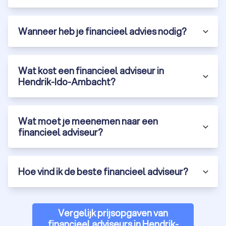
belastingvoordelen te benutten en onnodige kosten te
vermijden. Denk hierbij aan:
Advies over belastingaftrek, zoals
Wanneer heb je financieel advies nodig?
hypotheekrenteaftrek of giften.
Het opstellen van een fiscaal gunstig plan voor
pensioenopbouw of beleggen.
Ondersteuning bij belastingaangifte of het vermijden
Wat kost een financieel adviseur in
van dubbele belasting bij internationaal inkomen.
Hendrik-Ido-Ambacht?
Bekijk onze
top 10 belastingadviseurs
in Hendrik-Ido-Ambacht
en laat je belastingszaken professioneel regelen door een
erkend financieel adviseur.
Wat moet je meenemen naar een
financieel adviseur?
Erf- en schenkingsadvies in Hendrik-Ido-
Ambacht
De regelgeving rondom het schenken en nalaten van geld is
Hoe vind ik de beste financieel adviseur?
ingewikkeld en belastingen hebben grote invloed op wat
overblijft voor nabestaanden. Een financieel adviseur in
Hendrik-Ido-Ambacht helpt bij fiscaal voordelige oplossingen
Vergelijk prijsopgaven van
zoals vrijstellingen, successierechten beperken en
financieel adviseurs in Hendrik-
testamenten of schenkingsaktes vastleggen. Zo houd je