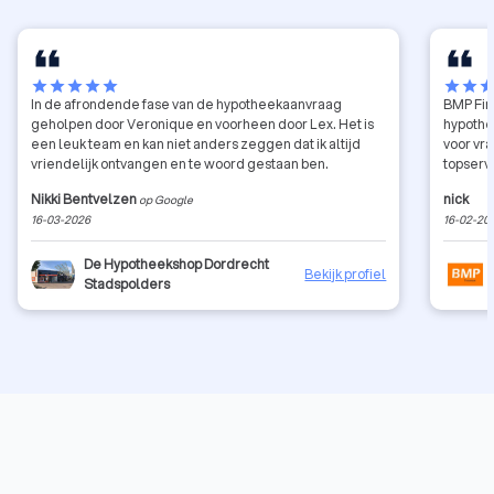
star
star
star
star
star
star
star
sta
In de afrondende fase van de hypotheekaanvraag
BMP Fin
geholpen door Veronique en voorheen door Lex. Het is
hypothe
een leuk team en kan niet anders zeggen dat ik altijd
voor vr
vriendelijk ontvangen en te woord gestaan ben.
topserv
Nikki Bentvelzen
nick
op Google
16-03-2026
16-02-20
De Hypotheekshop Dordrecht
Bekijk profiel
Stadspolders