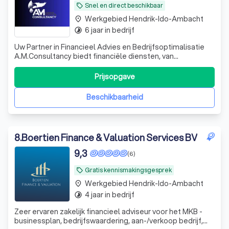
Snel en direct beschikbaar
local_offer
Werkgebied Hendrik-Ido-Ambacht
place
6 jaar in bedrijf
timelapse
Uw Partner in Financieel Advies en Bedrijfsoptimalisatie
A.M.Consultancy biedt financiële diensten, van
boekhouding tot belastingoptimalisatie, met expertise in
financiële processen en ondersteiuning.
Prijsopgave
Beschikbaarheid
8
.
Boertien Finance & Valuation Services BV
9,3
(6)
Gratis kennismakingsgesprek
local_offer
Werkgebied Hendrik-Ido-Ambacht
place
4 jaar in bedrijf
timelapse
Zeer ervaren zakelijk financieel adviseur voor het MKB -
businessplan, bedrijfswaardering, aan-/verkoop bedrijf,