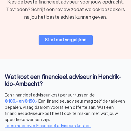
Kies de beste financieel adviseur voor jouw opdracht.
Ambacht
Tevreden? Schrijf een review zodat we ook bezoekers
Een hypotheek afsluiten is een van de grootste financiële
na jou het beste advies kunnen geven.
beslissingen in je leven. Een financieel adviseur helpt je om
een hypotheek te vinden die past bij jouw situatie en wensen.
Hierbij wordt gekeken naar:
Hoeveel je kunt lenen op basis van je inkomen en
uitgaven.
Start met vergelijken
Welke hypotheekvorm het beste bij jou past, zoals
annuïtair of lineair.
De actuele rentetarieven en voorwaarden van
verschillende aanbieders.
Mogelijkheden voor het verduurzamen van je woning
met subsidies of groene hypotheken.
Wat kost een financieel adviseur in Hendrik-
Een onafhankelijk financieel adviseur in Hendrik-Ido-Ambacht
Ido-Ambacht?
vergelijkt hypotheken van verschillende aanbieders en houdt
rekening met jouw persoonlijke doelen, je huidige situatie en
Een financieel adviseur kost per uur tussen de
je toekomstplannen. Professioneel
hypotheekadvies
zorgt
€
100
,-
en
€
150
,-
Een financieel adviseur mag zelf de tarieven
ervoor dat je niet alleen nu, maar ook in de toekomst
bepalen, vraag daarom vooraf een offerte aan. Wat een
comfortabel kunt wonen.
financieel adviseur kost heeft ook te maken met wat jouw
specifieke wensen zijn.
Lees meer over Financieel adviseurs kosten