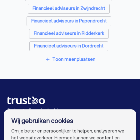
Financieel adviseurs in Zwijndrecht
Elektriciens in Hendrik-Ido-Ambacht
Financieel adviseurs in Papendrecht
Energielabel adviseurs in Hendrik-Ido-Ambacht
Financieel adviseurs in Ridderkerk
Rijscholen in Hendrik-Ido-Ambacht
Financieel adviseurs in Dordrecht
Advocaten in Hendrik-Ido-Ambacht
Financieel adviseurs in Krimpen aan den IJssel
Toon meer plaatsen
add
Financieel adviseurs in Sliedrecht
Financieel adviseurs in Barendrecht
Financieel adviseurs in Capelle aan den IJssel
Financieel adviseurs in Rhoon
De beste financieel adviseurs voor jou
Wij gebruiken cookies
Financieel adviseurs in Amsterdam
info@trustoo.nl
Om je beter en persoonlijker te helpen, analyseren we
Financieel adviseurs in Rotterdam
het websiteverkeer. Hiermee kunnen we content en