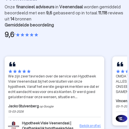
Onze
financieel adviseurs
in
Veenendaal
worden gemiddeld
beoordeeld met een
9,6
gebaseerd op in totaal
11.118
reviews
uit
14
bronnen
Gemiddelde beoordeling
9,6
•
star
star
star
star
star
star
star
star
star
star
star
star
sta
We zijn zeer tevreden over de service van Hypotheek
OMDAT 
Visie Veenendaal bij het oversluiten van onze
ALLES 
hypotheek. Vanaf het eerste gesprek merkten we dat er
ONS EE
echt aandacht was voor ons als klanten. Er werd goed
SAMENW
geluisterd naar onze wensen, situatie en
Vincent
toekomstplannen. Het advies dat we kregen was
Jacko Stuivenberg
op Google
03-11-20
duidelijk, eerlijk en volledig afgestemd op onze
13-03-2026
persoonlijke situatie. We voelden ons gedurende het
hele traject goed begeleid en konden met al onze
vragen terecht. Dankzij het luisterend oor en de
Hypotheek Visie Veenendaal |
Bekijk profiel
deskundigheid hebben we uiteindelijk een nieuwe
Onafhankelijk hypotheekadvies