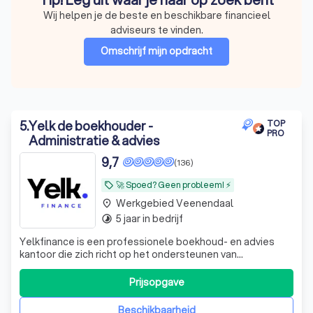
Wij helpen je de beste en beschikbare financieel
adviseurs te vinden.
Omschrijf mijn opdracht
5
.
Yelk de boekhouder -
TOP
PRO
Administratie & advies
9,7
(136)
🚀 Spoed? Geen probleem! ⚡
local_offer
Werkgebied Veenendaal
place
5 jaar in bedrijf
timelapse
Yelkfinance is een professionele boekhoud- en advies
kantoor die zich richt op het ondersteunen van
ondernemers en bedrijven in Nederland, maar wij helpen
ook particulieren met hun inkomstenbelasting. Met onze
Prijsopgave
expertise in financiële administratie, belastingadvies en
bedrijfsoptimalisatie helpen wij
Beschikbaarheid