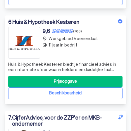
6
.
Huis & Hypotheek Kesteren
9,6
(706)
Werkgebied Veenendaal
place
11 jaar in bedrijf
timelapse
Huis & Hypotheek Kesteren biedt je financieel advies in
een informele sfeer waarin heldere en duidelijke taal
wordt gesproken. Het vinden van een hypotheek die
perfect aansluit bij je persoonlijke situatie en wensen is
Prijsopgave
immers al moeilijk genoeg. De klant staat centraal, dat
ben jij, het gaat om jouw
Beschikbaarheid
7
.
CijferAdvies, voor de ZZP'er en MKB-
ondernemer