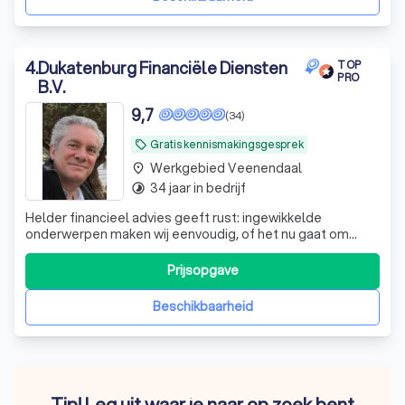
4
.
Dukatenburg Financiële Diensten
TOP
PRO
B.V.
9,7
(34)
Gratis kennismakingsgesprek
local_offer
Werkgebied Veenendaal
place
34 jaar in bedrijf
timelapse
Helder financieel advies geeft rust: ingewikkelde
onderwerpen maken wij eenvoudig, of het nu gaat om
pensioen, hypotheek of vermogen | Peace of mind and
clarity for your complete financial situation
Prijsopgave
Beschikbaarheid
Tip! Leg uit waar je naar op zoek bent