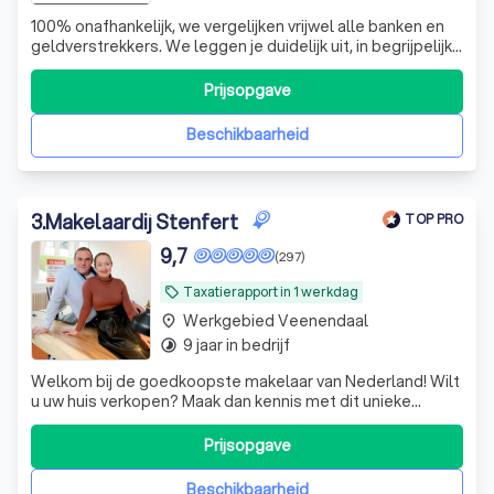
100% onafhankelijk, we vergelijken vrijwel alle banken en
geldverstrekkers. We leggen je duidelijk uit, in begrijpelijke
taal wat het inhoudt. Je gaat pas naar buiten als je begrijpt
wat je aangaat.
Prijsopgave
Beschikbaarheid
3
.
Makelaardij Stenfert
TOP PRO
9,7
(297)
Taxatierapport in 1 werkdag
local_offer
Werkgebied Veenendaal
place
9 jaar in bedrijf
timelapse
Welkom bij de goedkoopste makelaar van Nederland! Wilt
u uw huis verkopen? Maak dan kennis met dit unieke
makelaarsconcept! Wat houdt het in? Bij ons verkoopt u
uw woning zonder courtage, maar met volledige
Prijsopgave
makelaarsbegeleiding. Wij ontvangen u graag op ons
nieuwe kantoor in het centrum van Ochten
Beschikbaarheid