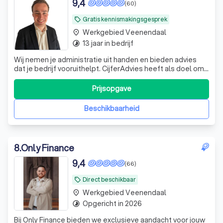
9,4
(60)
Gratis kennismakingsgesprek
local_offer
Werkgebied Veenendaal
place
13 jaar in bedrijf
timelapse
Wij nemen je administratie uit handen en bieden advies
dat je bedrijf vooruithelpt. CijferAdvies heeft als doel om
jouw bedrijf te laten floreren. Omdat bij Cijfers degelijk
Advies hoort.
Prijsopgave
Beschikbaarheid
8
.
Only Finance
9,4
(66)
Direct beschikbaar
local_offer
Werkgebied Veenendaal
place
Opgericht in 2026
timelapse
Bij Only Finance bieden we exclusieve aandacht voor jouw