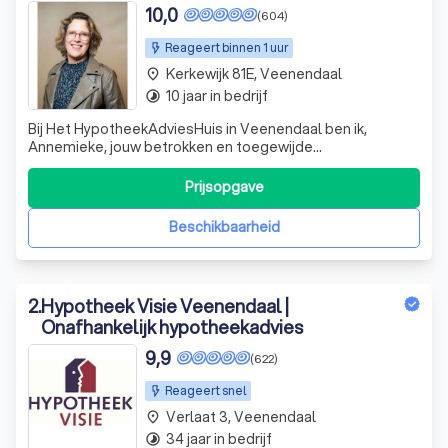
10,0
(604)
Reageert binnen 1 uur
Kerkewijk 81E, Veenendaal
place
10 jaar in bedrijf
timelapse
Bij Het HypotheekAdviesHuis in Veenendaal ben ik,
Annemieke, jouw betrokken en toegewijde
hypotheekadviseur. Met meer dan 20 jaar ervaring in de
financiële sector, waaronder mijn tijd bij diverse banken,
Prijsopgave
begrijp ik als geen ander hoe complex hypotheken kunnen
zijn. Mijn passie ligt in het helder en
Beschikbaarheid
2
.
Hypotheek Visie Veenendaal |
Onafhankelijk hypotheekadvies
9,9
(622)
Reageert snel
Verlaat 3, Veenendaal
place
34 jaar in bedrijf
timelapse