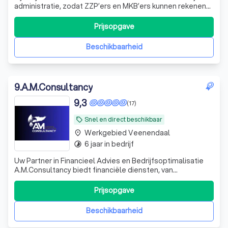
administratie, zodat ZZP’ers en MKB’ers kunnen rekenen
op overzicht, inzicht en betrouwbare financiële
ondersteuning. Wij verzorgen jouw volledige administratie,
Prijsopgave
belastingaangiftes en salarisverwerking met een
persoonlijke touch. Geen callcent
Beschikbaarheid
9
.
A.M.Consultancy
9,3
(17)
Snel en direct beschikbaar
local_offer
Werkgebied Veenendaal
place
6 jaar in bedrijf
timelapse
Uw Partner in Financieel Advies en Bedrijfsoptimalisatie
A.M.Consultancy biedt financiële diensten, van
boekhouding tot belastingoptimalisatie, met expertise in
financiële processen en ondersteiuning.
Prijsopgave
Beschikbaarheid