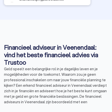
hypotheek op maat gekregen die perfect bij ons past. De
communicatie was prettig en alles werd helder
uitgelegd, waardoor het hele proces soepel en
vertrouwd verliep. We kunnen Hypotheek Visie
Veenendaal dan ook van harte aanbevelen aan
iedereen die op zoek is naar professioneel en
persoonlijk hypotheekadvies. Jacko en Marleen
Stuivenberg
Financieel adviseur in Veenendaal:
vind het beste financieel advies via
Trustoo
Geld speelt een belangrijke rol in je dagelijks leven en je
mogelijkheden voor de toekomst. Waarom zou je geen
professional inschakelen om naar jouw financiële planning te
kijken? Een erkend financieel adviseur in Veenendaal verdiept
zich in je financiën en adviseert hoe je het beste kunt omgaan
met je geld en grote financiële beslissingen. De financieel
adviseurs in Veenendaal zijn beoordeeld met een
gemiddelde Trustoo-score van 9.1. Bekijk onze top 10 of lees