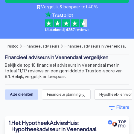
Vergelijk & bespaar tot 40%
shopping_cart
Uitstekend
|
4367
reviews
Trustoo
Financieel adviseurs
Financieel adviseurs in Veenendaal
arrow_forward_ios
arrow_forward_ios
Financieel adviseurs in Veenendaal vergelijken
Bekijk de top 10 financieel adviseurs in Veenendaal met in
totaal 11,117 reviews en een gemiddelde Trustoo-score van
9.1. Bekijk, vergelijk en bespaar.
Alle diensten
Financiële planning
(
5
)
Hypotheek- en woni
filter_list
Filters
1
.
Het HypotheekAdviesHuis:
TOP
PRO
Hypotheekadviseur in Veenendaal