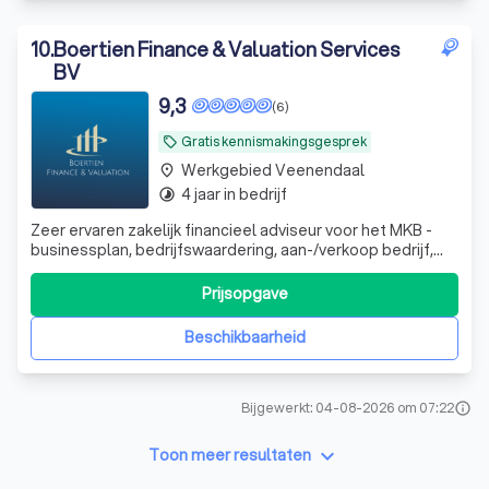
10
.
Boertien Finance & Valuation Services
BV
9,3
(6)
Gratis kennismakingsgesprek
local_offer
Werkgebied Veenendaal
place
4 jaar in bedrijf
timelapse
Zeer ervaren zakelijk financieel adviseur voor het MKB -
businessplan, bedrijfswaardering, aan-/verkoop bedrijf,
werknemersparticipaties, financieel zwaar weer en whoa
trajecten. DGA advisering
Prijsopgave
Beschikbaarheid
Bijgewerkt: 04-08-2026 om 07:22
info
keyboard_arrow_down
Toon meer resultaten