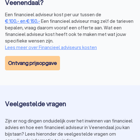
Veenendaal?
toekomstplannen. Professioneel
hypotheekadvies
zorgt
ervoor dat je niet alleen nu, maar ook in de toekomst
Een financieel adviseur kost per uur tussen de
comfortabel kunt wonen.
€
100
,-
en
€
150
,-
Een financieel adviseur mag zelf de tarieven
bepalen, vraag daarom vooraf een offerte aan. Wat een
financieel adviseur kost heeft ook te maken met wat jouw
Financieel adviseur beleggen in Veenendaal
specifieke wensen zijn.
Lees meer over Financieel adviseurs kosten
Wil je vermogen opbouwen door te beleggen, maar weet je
niet waar je moet beginnen? Een financieel expert in
Veenendaal begeleidt je in het maken van slimme
Ontvang prijsopgave
beleggingskeuzes. Hierbij wordt rekening gehouden met:
Je risicobereidheid: hoeveel risico wil en kun je nemen?
Je doelen: beleg je voor de korte of lange termijn?
Je huidige financiële situatie en hoeveel je kunt missen.
Een financieel adviseur kan je ook helpen bij het kiezen van
beleggingsproducten, zoals aandelen, obligaties of fondsen,
Veelgestelde vragen
en zorgt dat je een evenwichtige portefeuille opbouwt. Neem
vandaag nog contact op met een
beleggingsadviseur
in
Veenendaal en begin met het opbouwen van je financiële
Zijn er nog dingen onduidelijk over het inwinnen van financieel
toekomst.
advies en hoe een financieel adviseur in Veenendaal jou kan
bijstaan? Lees hieronder de veelgestelde vragen om