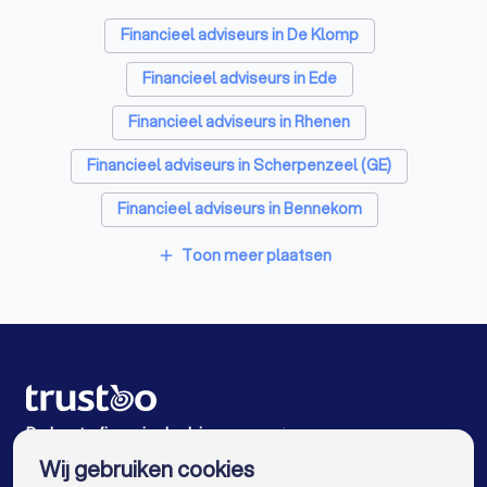
betrouwbare financieel adviseur in Veenendaal en zet de
eerste stap richting een zorgeloze financiële toekomst.
Hypotheekadviseurs in Veenendaal
Financieel adviseurs in De Klomp
Personal trainers in Veenendaal
Financieel adviseurs in Ede
Diëtisten in Veenendaal
Financieel adviseurs in Rhenen
Financieel adviseurs in Scherpenzeel (GE)
Financieel adviseurs in Bennekom
Financieel adviseurs in Lunteren
Toon meer plaatsen
add
Financieel adviseurs in Wageningen
Financieel adviseurs in Woudenberg
Financieel adviseurs in Barneveld
Financieel adviseurs in Renkum
De beste financieel adviseurs voor jou
Wij gebruiken cookies
Financieel adviseurs in Amsterdam