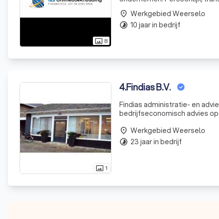
Werkgebied Weerselo
place
10 jaar in bedrijf
timelapse
8
photo_size_select_actual
4
.
Findias B.V.
Findias administratie- en advie
bedrijfseconomisch advies op 
die manier houdt u meer tijd o
Werkgebied Weerselo
place
23 jaar in bedrijf
timelapse
1
photo_size_select_actual