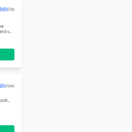
(2)
ke
erd van
 maan
(30)
ordt
ger dan