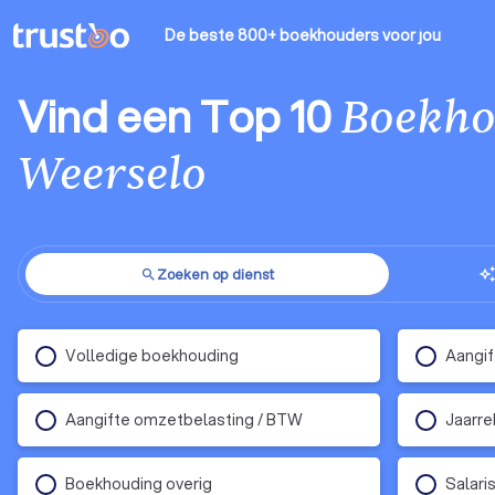
De beste 800+ boekhouders
voor jou
Vind een Top 10
Boekho
Weerselo
Zoeken op dienst
auto_aweso
search
Volledige boekhouding
Aangif
Aangifte omzetbelasting / BTW
Jaarre
Boekhouding overig
Salari