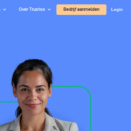
Bedrijf aanmelden
n
Over Trustoo
Login