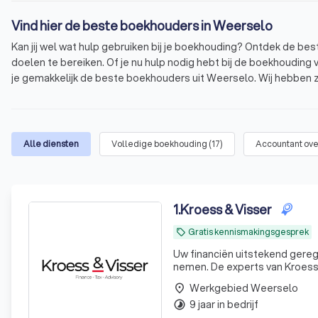
Vind hier de beste boekhouders in Weerselo
Kan jij wel wat hulp gebruiken bij je boekhouding? Ontdek de be
doelen te bereiken. Of je nu hulp nodig hebt bij de boekhouding 
je gemakkelijk de beste boekhouders uit Weerselo. Wij hebben 
Deze boekhouders hebben een gemiddelde Trustoo Score van 8.
klantenbeoordelingen vanuit verschillende bronnen.
Wat is een boekhouder? Ontdek de wereld van
Alle diensten
Volledige boekhouding
(
17
)
Accountant ove
Welke diensten biedt een boekhouder? Ontdek
Hoe vind je een goede boekhouder? Volg deze
1
.
Kroess & Visser
Gratis kennismakingsgesprek
local_offer
Uw financiën uitstekend geregeld. Uw tijd is waardevol. Laat ons daarom uw financiële zorg
nemen. De experts van KroessV
Werkgebied Weerselo
place
9 jaar in bedrijf
timelapse