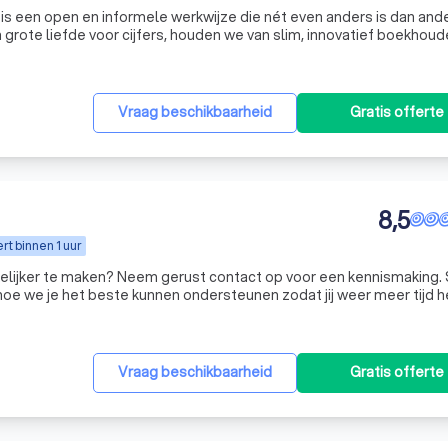
s een open en informele werkwijze die nét even anders is dan ande
grote liefde voor cijfers, houden we van slim, innovatief boekhou
 financiën. Maar dat zorgt er niet voor dat jij met smart zit te wac
Vraag beschikbaarheid
Gratis offerte
8,5
t binnen 1 uur
kkelijker te maken? Neem gerust contact op voor een kennismaking
n hoe we je het beste kunnen ondersteunen zodat jij weer meer tijd 
 wat echt belangrijk is. Bij Ruach Finance staat maatwerk centraal. We bieden persoonlijke aa
Vraag beschikbaarheid
Gratis offerte