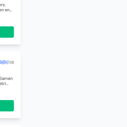
rs.
den en
h
(3)
. Samen
hebt