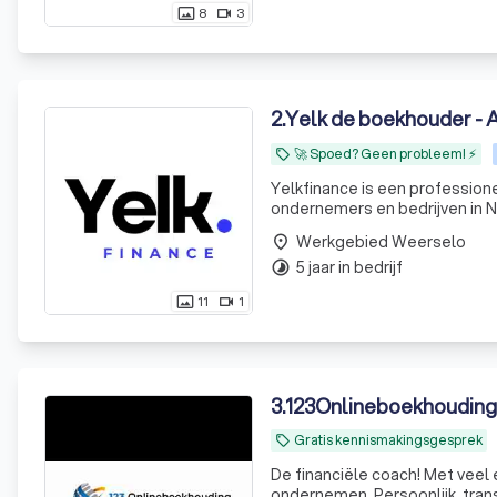
8
3
photo_size_select_actual
videocam
2
.
Yelk de boekhouder - A
🚀 Spoed? Geen probleem! ⚡
local_offer
Yelkfinance is een profession
ondernemers en bedrijven in N
Met onze expertise in financië
Werkgebied Weerselo
place
5 jaar in bedrijf
timelapse
11
1
photo_size_select_actual
videocam
3
.
123Onlineboekhouding 
Gratis kennismakingsgesprek
local_offer
De financiële coach! Met veel e
ondernemen. Persoonlijk, trans