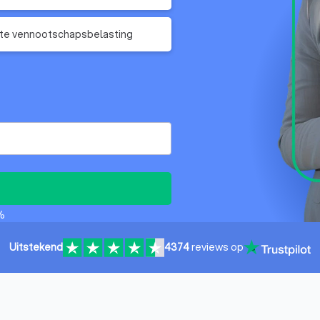
te vennootschapsbelasting
%
Uitstekend
4374
reviews op