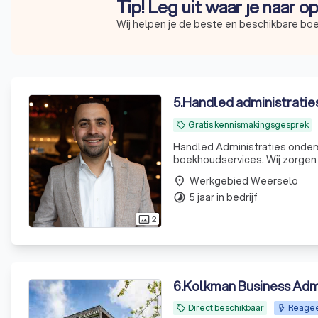
Tip! Leg uit waar je naar o
Wij helpen je de beste en beschikbare bo
5
.
Handled administratie
Gratis kennismakingsgesprek
local_offer
Handled Administraties ondersteunt onder
boekhoudservices. Wij zorgen d
bedrijf. Persoonlijk, transpar
Werkgebied Weerselo
place
5 jaar in bedrijf
timelapse
2
photo_size_select_actual
6
.
Kolkman Business Admi
Direct beschikbaar
Reagee
local_offer