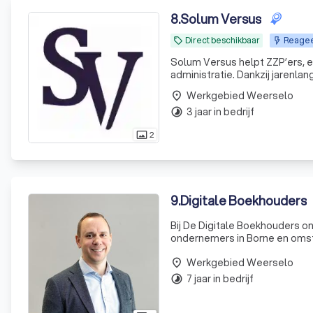
8
.
Solum Versus
Direct beschikbaar
Reageer
local_offer
Solum Versus helpt ZZP’ers, 
administratie. Dankzij jarenl
kwaliteit, terwijl persoonlijk
Werkgebied Weerselo
place
3 jaar in bedrijf
timelapse
2
photo_size_select_actual
9
.
Digitale Boekhouders
Bij De Digitale Boekhouders o
ondernemers in Borne en omstr
ervaren, vooral voor ZZP’ers 
Werkgebied Weerselo
één uur
place
7 jaar in bedrijf
timelapse