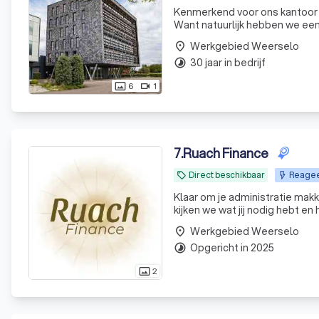
Kenmerkend voor ons kantoor i
Want natuurlijk hebben we een 
nemen we graag een duik in jouw
Werkgebied Weerselo
place
30 jaar in bedrijf
timelapse
6
1
photo_size_select_actual
videocam
7
.
Ruach Finance
Direct beschikbaar
Reageer
local_offer
Klaar om je administratie ma
kijken we wat jij nodig hebt e
voor
Werkgebied Weerselo
place
Opgericht in 2025
timelapse
2
photo_size_select_actual