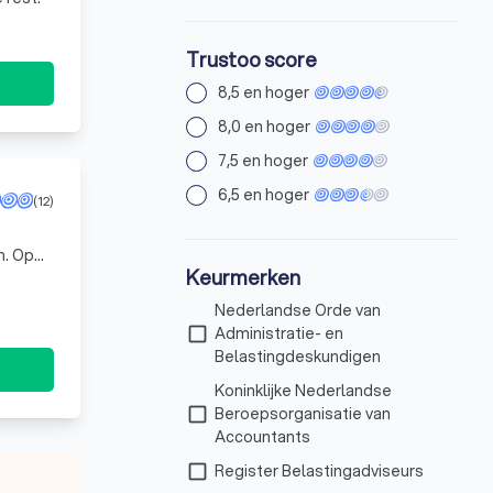
Trustoo score
8,5 en hoger
8,0 en hoger
7,5 en hoger
6,5 en hoger
(12)
n. Op
Keurmerken
es zond
Nederlandse Orde van
check_box_outline_blank
Administratie- en
Belastingdeskundigen
Koninklijke Nederlandse
check_box_outline_blank
Beroepsorganisatie van
Accountants
check_box_outline_blank
Register Belastingadviseurs