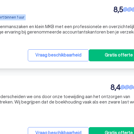
8,5
t binnen 1 uur
eenmanszaken en klein MKB met een professionele en overzichtelij
ange ervaring bij gerenommeerde accountantskantoren ben je verzek
 contact en duidelijke communicatie centraal staan. Je betaalt vaste
Vraag beschikbaarheid
Gratis offerte
8,4
nderscheiden we ons door onze toewijding aan het ontzorgen van
eken. Wij begrijpen dat de boekhouding vaak als een zware last w
en MKB-bedrijven. Daarom garanderen we dat onze klanten nooit lan
Vraag beschikbaarheid
Gratis offerte