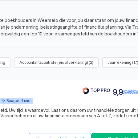
ste boekhouders in Weerselo die voor jou klaar staan om jouw financ
van je onderneming, belastingaangifte of financiële planning. Via Tr
zorgvuldig een top 10 voor je samengesteld van de boekhouders in
8 die we hebben gebaseerd op hun expertise, opleiding en de 10
 boekhouding
rig
Accountantscontrole (en/of verklaring)
(
2
)
Jaarrekening
(
17
 de mogelijkheden
 stappen
9,9
TOP PRO
Reageert snel
en uit handen
isser beheren al uw financiële processen van A tot Z, zodat u me
gerust hart kunt ondernemen. KroessVisser | Finance - Tax - Advisory ☎️ Plan een GRATIS ADVIES