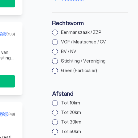
Rechtsvorm
Eenmanszaak / ZZP
(136)
VOF / Maatschap / CV
BV / NV
 van
sting.
Stichting / Vereniging
j
Geen (Particulier)
Afstand
Tot 10km
Tot 20km
(48)
Tot 30km
Tot 50km
 rest!