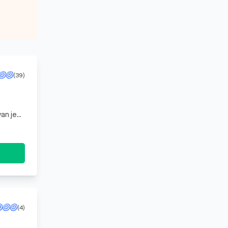
(39)
van je
(4)