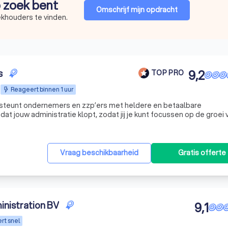
p zoek bent
Omschrijf mijn opdracht
ekhouders te vinden.
s
9,2
TOP PRO
Reageert binnen 1 uur
nemers en zzp’ers met heldere en betaalbare
at jouw administratie klopt, zodat jij je kunt focussen op de groei 
ant en zonder poespas: jouw administratie, professioneel handled.
Vraag beschikbaarheid
Gratis offerte
nistration BV
9,1
rt snel