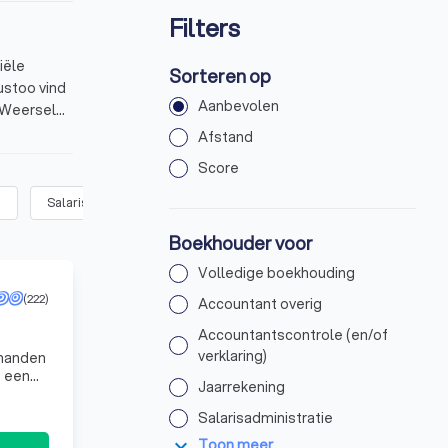
Filters
iële
Sorteren op
ustoo vind
Aanbevolen
 Weerselo.
00+
Afstand
Score
)
Salarisadministratie
(
14
)
Belasting overig
(
3
)
Aangifte l
Boekhouder voor
Volledige boekhouding
(222)
Accountant overig
Accountantscontrole (en/of
verklaring)
t een
Jaarrekening
Salarisadministratie
expand_more
Toon meer