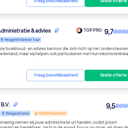
Vraag beschikbaarheid
Gratis offerte
dministratie & advies
9,7
TOP PRO
Reageert binnen 1 uur
ele boekhoud- en advies kantoor die zich richt op het ondersteunen
ederland, maar wij helpen ook particulieren met hun inkomstenbela
le administratie, belastingadvies en bedrijfsoptimalisatie helpen wi
Vraag beschikbaarheid
Gratis offerte
B.V.
9,5
Reageert snel
NOAB Keurmerk
grade
rvaring nemen wij jouw administratie uit handen, zodat jij kunt
parant en bereikbaar, zelfs in de avond. Focus op groei, wij doen de