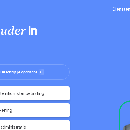
Dienste
in
uder
Beschrijf je opdracht
me
AI
te inkomstenbelasting
kening
sadministratie