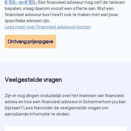
je toekomstplannen. Professioneel
hypotheekadvies
zorgt
€
100
,-
en
€
150
,-
Een financieel adviseur mag zelf de tarieven
ervoor dat je niet alleen nu, maar ook in de toekomst
bepalen, vraag daarom vooraf een offerte aan. Wat een
comfortabel kunt wonen.
financieel adviseur kost heeft ook te maken met wat jouw
specifieke wensen zijn.
Lees meer over Financieel adviseurs kosten
Financieel adviseur beleggen in
Schermerhorn
Ontvang prijsopgave
Wil je vermogen opbouwen door te beleggen, maar weet je
niet waar je moet beginnen? Een financieel expert in
Schermerhorn begeleidt je in het maken van slimme
beleggingskeuzes. Hierbij wordt rekening gehouden met:
Je risicobereidheid: hoeveel risico wil en kun je nemen?
Je doelen: beleg je voor de korte of lange termijn?
Veelgestelde vragen
Je huidige financiële situatie en hoeveel je kunt missen.
Een financieel adviseur kan je ook helpen bij het kiezen van
beleggingsproducten, zoals aandelen, obligaties of fondsen,
Zijn er nog dingen onduidelijk over het inwinnen van financieel
en zorgt dat je een evenwichtige portefeuille opbouwt. Neem
advies en hoe een financieel adviseur in Schermerhorn jou kan
vandaag nog contact op met een
beleggingsadviseur
in
bijstaan? Lees hieronder de veelgestelde vragen om
Schermerhorn en begin met het opbouwen van je financiële
aanvullende informatie te vinden.
toekomst.