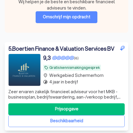
Wij helpen je de beste en beschikbare financieel
adviseurs te vinden.
Omschrijf mijn opdracht
5
.
Boertien Finance & Valuation Services BV
9,3
(6)
Gratis kennismakingsgesprek
local_offer
Werkgebied Schermerhorn
place
4 jaar in bedrijf
timelapse
Zeer ervaren zakelijk financieel adviseur voor het MKB -
businessplan, bedrijfswaardering, aan-/verkoop bedrijf,
werknemersparticipaties, financieel zwaar weer en whoa
trajecten. DGA advisering
Prijsopgave
Beschikbaarheid