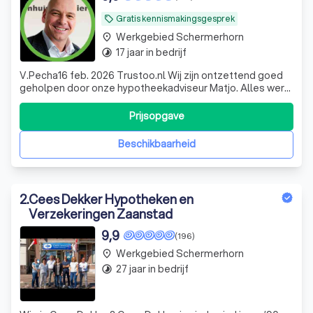
Gratis kennismakingsgesprek
local_offer
Werkgebied Schermerhorn
place
17 jaar in bedrijf
timelapse
V.Pecha16 feb. 2026 Trustoo.nl Wij zijn ontzettend goed
geholpen door onze hypotheekadviseur Matjo. Alles werd
duidelijk uitgelegd. De begeleiding was professioneel,
betrokken en geruststellend.
Prijsopgave
Beschikbaarheid
2
.
Cees Dekker Hypotheken en
Verzekeringen Zaanstad
9,9
(196)
Werkgebied Schermerhorn
place
27 jaar in bedrijf
timelapse