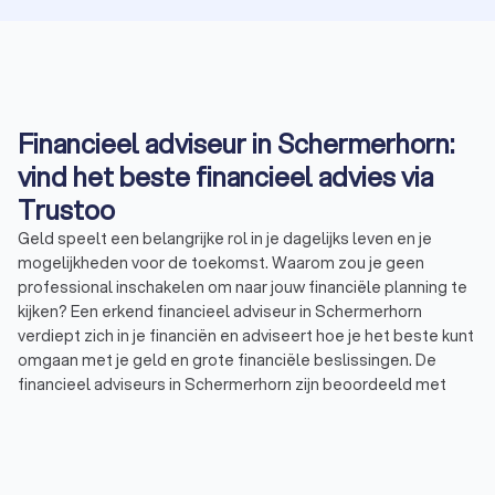
Financieel adviseur in Schermerhorn:
vind het beste financieel advies via
Trustoo
Geld speelt een belangrijke rol in je dagelijks leven en je
mogelijkheden voor de toekomst. Waarom zou je geen
professional inschakelen om naar jouw financiële planning te
kijken? Een erkend financieel adviseur in Schermerhorn
verdiept zich in je financiën en adviseert hoe je het beste kunt
omgaan met je geld en grote financiële beslissingen. De
financieel adviseurs in Schermerhorn zijn beoordeeld met
een gemiddelde Trustoo-score van 8.8. Bekijk onze top 10 of
lees de 1000+ reviews die anderen achterlieten over
financieel adviseurs in Schermerhorn. Zo vind je eenvoudig
een financieel adviesbureau dat aansluit bij jouw behoeften