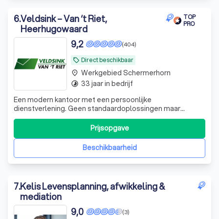
6
.
Veldsink – Van ‘t Riet,
TOP
PRO
Heerhugowaard
9,2
(404)
Direct beschikbaar
local_offer
Werkgebied Schermerhorn
place
33 jaar in bedrijf
timelapse
Een modern kantoor met een persoonlijke
dienstverlening. Geen standaardoplossingen maar
maatwerk op uw situatie afgestemd! U bent van harte
welkom voor een kennismaking! Wij zijn u graag van dienst!
Prijsopgave
Beschikbaarheid
7
.
Kelis Levensplanning, afwikkeling &
mediation
9,0
(3)