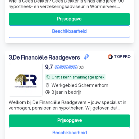
Wie is Cees Dekker? Cees Dekker is sinds eind jaren ’90
hypotheek- en verzekeringsadviseur in Wormerveer.
Inmiddels is het kantoor uitgegroeid tot een bekende
naam in de Zaanstreek en uitgebreid met een vestiging in
Prijsopgave
Warmenhuizen. Een kantoor waar het advies vaak veel
verder gaat dan producten uit de
Beschikbaarheid
3
.
De Financiële Raadgevers
TOP PRO
9,7
(32)
Gratis kennismakingsgesprek
local_offer
Werkgebied Schermerhorn
place
3 jaar in bedrijf
timelapse
Welkom bij De Financiële Raadgevers – jouw specialist in
vermogen, pensioen en hypotheken. Wij geloven dat
financiële rust begint met helderheid en strategie. Handel
vanuit een plan.
Prijsopgave
Beschikbaarheid