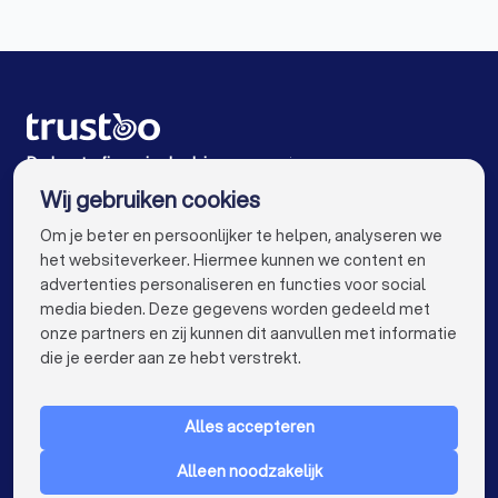
beoordeelde adviseurs in jouw regio. Begin vandaag nog met
Financieel adviseurs in Heiloo
het vinden van een betrouwbare financieel adviseur in
Financieel adviseurs in Wormer
Schermerhorn en zet de eerste stap richting een zorgeloze
financiële toekomst.
Financieel adviseurs in Wormerveer
Financieel adviseurs in Hoorn (NH)
De beste financieel adviseurs voor jou
Wij gebruiken cookies
Financieel adviseurs in Amsterdam
info@trustoo.nl
Om je beter en persoonlijker te helpen, analyseren we
Financieel adviseurs in Rotterdam
het websiteverkeer. Hiermee kunnen we content en
advertenties personaliseren en functies voor social
Financieel adviseurs in Den Haag
media bieden. Deze gegevens worden gedeeld met
onze partners en zij kunnen dit aanvullen met informatie
Financieel adviseurs in Utrecht
keyboard_arrow_down
VOOR PARTICULIEREN
die je eerder aan ze hebt verstrekt.
Financieel adviseurs in Eindhoven
keyboard_arrow_down
VOOR BEDRIJVEN
Financieel adviseurs in Tilburg
Alles accepteren
keyboard_arrow_down
OVER TRUSTOO
Financieel adviseurs in Groningen
Alleen noodzakelijk
LAND