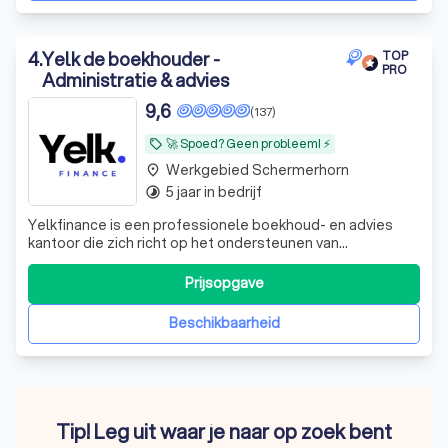
4
.
Yelk de boekhouder -
TOP
PRO
Administratie & advies
9,6
(137)
🚀 Spoed? Geen probleem! ⚡
local_offer
Werkgebied Schermerhorn
place
5 jaar in bedrijf
timelapse
Yelkfinance is een professionele boekhoud- en advies
kantoor die zich richt op het ondersteunen van
ondernemers en bedrijven in Nederland, maar wij helpen
ook particulieren met hun inkomstenbelasting. Met onze
Prijsopgave
expertise in financiële administratie, belastingadvies en
bedrijfsoptimalisatie helpen wij
Beschikbaarheid
Tip! Leg uit waar je naar op zoek bent