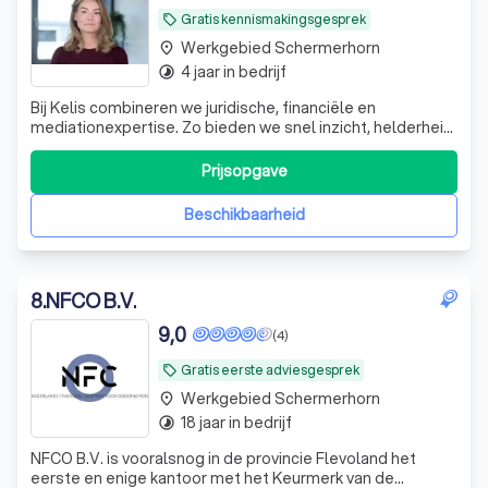
Gratis kennismakingsgesprek
local_offer
Werkgebied Schermerhorn
place
4 jaar in bedrijf
timelapse
Bij Kelis combineren we juridische, financiële en
mediationexpertise. Zo bieden we snel inzicht, helderheid
en duurzame oplossingen, met aandacht voor rust,
emoties en een toekomstgerichte aanpak.
Prijsopgave
Beschikbaarheid
8
.
NFCO B.V.
9,0
(4)
Gratis eerste adviesgesprek
local_offer
Werkgebied Schermerhorn
place
18 jaar in bedrijf
timelapse
NFCO B.V. is vooralsnog in de provincie Flevoland het
eerste en enige kantoor met het Keurmerk van de