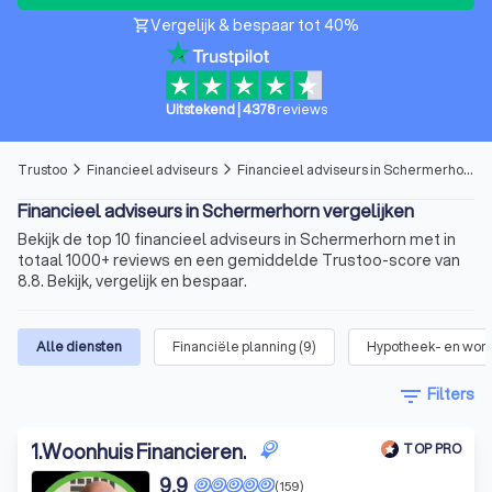
Vergelijk & bespaar tot 40%
shopping_cart
Uitstekend
|
4378
reviews
Trustoo
Financieel adviseurs
Financieel adviseurs in Schermerhorn
arrow_forward_ios
arrow_forward_ios
Financieel adviseurs in Schermerhorn vergelijken
Bekijk de top 10 financieel adviseurs in Schermerhorn met in
totaal 1000+ reviews en een gemiddelde Trustoo-score van
8.8. Bekijk, vergelijk en bespaar.
Alle diensten
Financiële planning
(
9
)
Hypotheek- en won
filter_list
Filters
1
.
Woonhuis Financieren.
TOP PRO
9,9
(159)