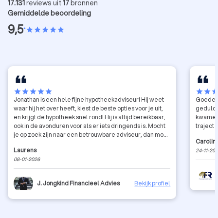
17.131
reviews uit
17
bronnen
Gemiddelde beoordeling
9,5
•
star
star
star
star
star
star
star
star
star
star
star
star
sta
Jonathan is een hele fijne hypotheekadviseur! Hij weet
Goede u
waar hij het over heeft, kiest de beste opties voor je uit,
geduld 
en krijgt de hypotheek snel rond! Hij is altijd bereikbaar,
kwamen,
ook in de avonduren voor als er iets dringends is. Mocht
traject
je op zoek zijn naar een betrouwbare adviseur, dan moet
Carolin
je bij Jonathan zijn!
Laurens
24-11-20
08-01-2026
J. Jongkind Financieel Advies
Bekijk profiel