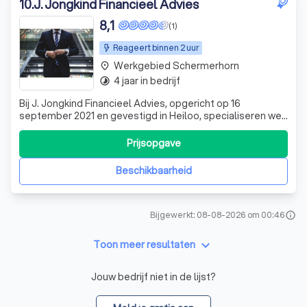
10
.
J. Jongkind Financieel Advies
8,1
(1)
Reageert binnen 2 uur
Werkgebied Schermerhorn
place
4 jaar in bedrijf
timelapse
Bij J. Jongkind Financieel Advies, opgericht op 16
september 2021 en gevestigd in Heiloo, specialiseren we
ons in hypotheek- en woningadvies. We bieden zowel
persoonlijk contact op locatie als digitaal contact online
Prijsopgave
of telefonisch. Vraag vandaag nog een gratis offerte aan
om te zien hoe we u kunnen
Beschikbaarheid
Bijgewerkt: 08-08-2026 om 00:46
info
keyboard_arrow_down
Toon meer resultaten
Jouw bedrijf niet in de lijst?