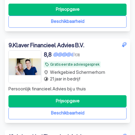
Stichting Financieeladvies MKB.
Prijsopgave
Beschikbaarheid
9
.
Klaver Financieel Advies B.V.
8,8
(3)
Gratis eerste adviesgesprek
local_offer
Werkgebied Schermerhorn
place
21 jaar in bedrijf
timelapse
Persoonlijk financieel Advies bij u thuis
Prijsopgave
Beschikbaarheid