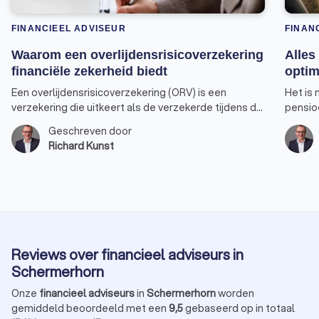
FINANCIEEL ADVISEUR
FINAN
Waarom een overlijdensrisicoverzekering
Alles
financiële zekerheid biedt
optim
Een overlijdensrisicoverzekering (ORV) is een
Het is 
verzekering die uitkeert als de verzekerde tijdens de
pensio
looptijd van de verzekering overlijdt. Dit type
pensio
Geschreven door
verzekering biedt financiële zekerheid aan de
gebruik
Richard Kunst
nabestaanden van de verzekerde, zoals partner,
jaarrui
kinderen of andere familieleden. Hier zijn enkele
van mak
specifieke doelen waarvoor een
advise
overlijdensrisicoverzekering kan worden gebruikt.
jaarrui
Reviews over financieel adviseurs in
Schermerhorn
Onze
financieel adviseurs
in
Schermerhorn
worden
gemiddeld beoordeeld met een
9,5
gebaseerd op in totaal