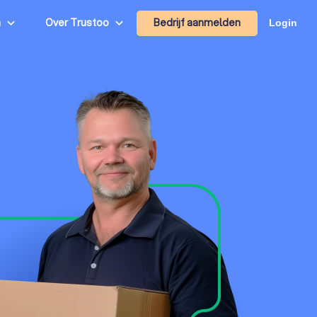
Bedrijf aanmelden
n
Over Trustoo
Login