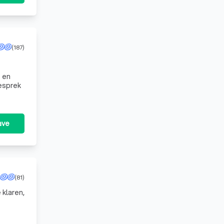
(187)
esprek
ave
(81)
 klaren,