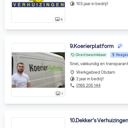
103 jaar in bedrijf
timelapse
6
photo_size_select_actual
9
.
Koerierplatform
Direct beschikbaar
Reageer
local_offer
Snel, vakkundig en transparant.
Werkgebied Obdam
place
2 jaar in bedrijf
timelapse
0165 205 144
phone
7
photo_size_select_actual
10
.
Dekker's Verhuizinge