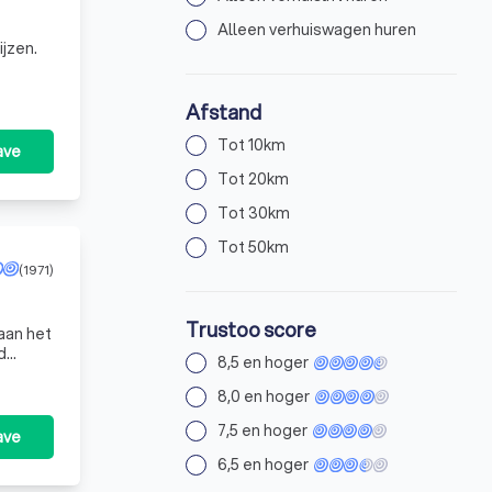
Alleen verhuiswagen huren
ijzen.
Afstand
Tot 10km
ave
Tot 20km
Tot 30km
Tot 50km
(1971)
Trustoo score
 aan het
8,5 en hoger
a
8,0 en hoger
7,5 en hoger
ave
6,5 en hoger