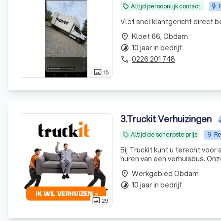
Altijd persoonlijk contact.
local_offer
Vlot snel klantgericht direct 
Kloet 66, Obdam
place
10 jaar in bedrijf
timelapse
0226 201 748
phone
15
photo_size_select_actual
3
.
Truckit Verhuizingen
Altijd de scherpste prijs
Re
local_offer
Bij Truckit kunt u terecht voo
huren van een verhuisbus. Onze formule heeft al duizenden tevreden klanten door heel Nederland
geholpen. Of het nu gaat om e
Werkgebied Obdam
place
10 jaar in bedrijf
timelapse
29
photo_size_select_actual