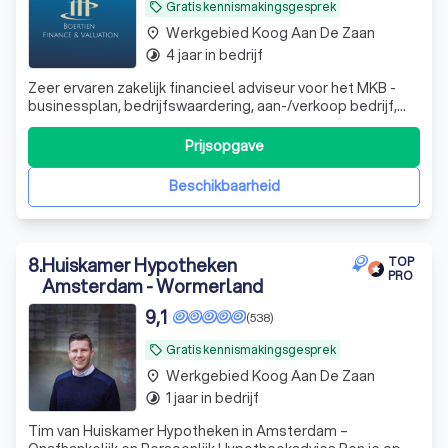
Gratis kennismakingsgesprek
local_offer
Werkgebied Koog Aan De Zaan
place
4 jaar in bedrijf
timelapse
Zeer ervaren zakelijk financieel adviseur voor het MKB -
businessplan, bedrijfswaardering, aan-/verkoop bedrijf,
werknemersparticipaties, financieel zwaar weer en whoa
trajecten. DGA advisering
Prijsopgave
Beschikbaarheid
8
.
Huiskamer Hypotheken
TOP
PRO
Amsterdam - Wormerland
9,1
(538)
Gratis kennismakingsgesprek
local_offer
Werkgebied Koog Aan De Zaan
place
1 jaar in bedrijf
timelapse
Tim van Huiskamer Hypotheken in Amsterdam –