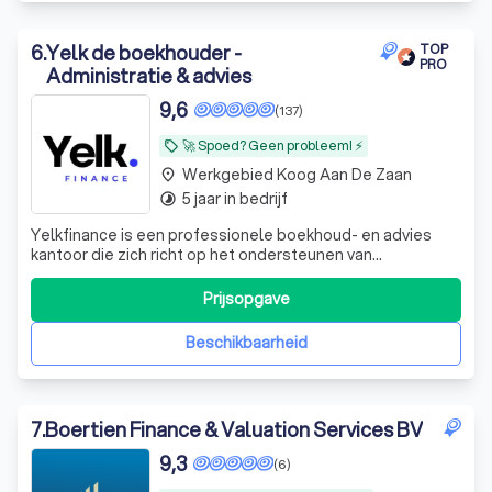
6
.
Yelk de boekhouder -
TOP
PRO
Administratie & advies
9,6
(137)
🚀 Spoed? Geen probleem! ⚡
local_offer
Werkgebied Koog Aan De Zaan
place
5 jaar in bedrijf
timelapse
Yelkfinance is een professionele boekhoud- en advies
kantoor die zich richt op het ondersteunen van
ondernemers en bedrijven in Nederland, maar wij helpen
ook particulieren met hun inkomstenbelasting. Met onze
Prijsopgave
expertise in financiële administratie, belastingadvies en
bedrijfsoptimalisatie helpen wij
Beschikbaarheid
7
.
Boertien Finance & Valuation Services BV
9,3
(6)