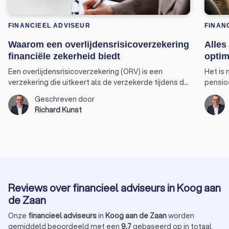
FINANCIEEL ADVISEUR
FINAN
Waarom een overlijdensrisicoverzekering
Alles
financiële zekerheid biedt
optim
Een overlijdensrisicoverzekering (ORV) is een
Het is 
verzekering die uitkeert als de verzekerde tijdens de
pensio
looptijd van de verzekering overlijdt. Dit type
pensio
Geschreven door
verzekering biedt financiële zekerheid aan de
gebruik
Richard Kunst
nabestaanden van de verzekerde, zoals partner,
jaarrui
kinderen of andere familieleden. Hier zijn enkele
van mak
specifieke doelen waarvoor een
advise
overlijdensrisicoverzekering kan worden gebruikt.
jaarrui
Reviews over financieel adviseurs in Koog aan
de Zaan
Onze
financieel adviseurs
in
Koog aan de Zaan
worden
gemiddeld beoordeeld met een
9,7
gebaseerd op in totaal