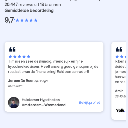
20.447
reviews uit
13
bronnen
Gemiddelde beoordeling
9,7
•
star
star
star
star
star
star
star
star
star
star
star
star
sta
Tim is een zeer deskundig, vriendelijk en fijne
Ik ben 
hypotheekadviseur. Heeft ons erg goed geholpen bij de
duideli
realisatie van de financiering! Echt een aanrader!!
je meeg
hun wer
Jeroen De Boer
op Google
en reage
01-11-2025
administ
Amir
een aan
26-10-20
betrouw
Huiskamer Hypotheken
Bekijk profiel
Amsterdam - Wormerland