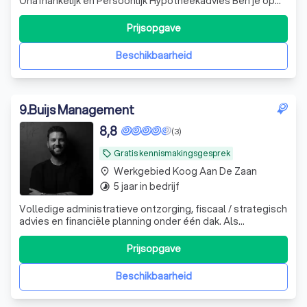
Onafhankelijk en Persoonlijk Hypotheekadvies Ben je op
zoek naar een betrokken en onafhankelijke
hypotheekadviseur in Amsterdam? Bij Tim van Huiskamer
Prijsopgave
Hypotheken staat persoonlijk contact en begrijpelijk
advies centraal. Met jarenlange ervaring in hypothee
Beschikbaarheid
9
.
Buijs Management
8,8
(3)
Gratis kennismakingsgesprek
local_offer
Werkgebied Koog Aan De Zaan
place
5 jaar in bedrijf
timelapse
Volledige administratieve ontzorging, fiscaal / strategisch
advies en financiële planning onder één dak. Als
gecertificeerd Financieel Planner (CFP®) kijken we verder
dan de jaarrekening.
Prijsopgave
Beschikbaarheid