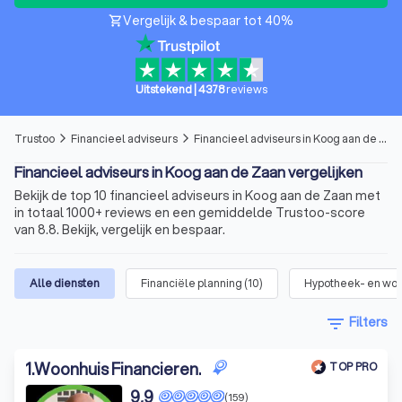
Vergelijk & bespaar tot 40%
shopping_cart
Uitstekend
|
4378
reviews
Trustoo
Financieel adviseurs
Financieel adviseurs in Koog aan de Zaan
arrow_forward_ios
arrow_forward_ios
Financieel adviseurs in Koog aan de Zaan vergelijken
Bekijk de top 10 financieel adviseurs in Koog aan de Zaan met
in totaal 1000+ reviews en een gemiddelde Trustoo-score
van 8.8. Bekijk, vergelijk en bespaar.
Alle diensten
Financiële planning
(
10
)
Hypotheek- en wo
filter_list
Filters
1
.
Woonhuis Financieren.
TOP PRO
9,9
(159)