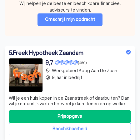
Wij helpen je de beste en beschikbare financieel
adviseurs te vinden.
Omschrijf mijn opdracht
5
.
Freek Hypotheek Zaandam
9,7
(450)
Werkgebied Koog Aan De Zaan
place
9 jaar in bedrijf
timelapse
Wil je een huis kopen in de Zaanstreek of daarbuiten? Dan
wil je natuurlijk weten hoeveel je kunt lenen en op welke
belangrijke zaken je moet letten. Wij zorgen daar met zijn
vijven voor en we gaan verder dan andere
Prijsopgave
hypotheekadviseurs. Freek zorgt voor je hypotheek, ook
na de notaris! Natuurlijk doe
Beschikbaarheid