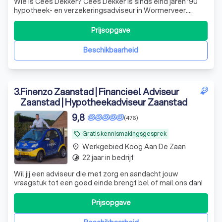
Wie is Cees Dekker? Cees Dekker is sinds eind jaren ’90
hypotheek- en verzekeringsadviseur in Wormerveer.
Inmiddels is het kantoor uitgegroeid tot een bekende
naam in de Zaanstreek en uitgebreid met een vestiging in
Prijsopgave
Warmenhuizen. Een kantoor waar het advies vaak veel
verder gaat dan producten uit de
Beschikbaarheid
3
.
Finenzo Zaanstad | Financieel Adviseur
Zaanstad | Hypotheekadviseur Zaanstad
9,8
(476)
Gratis kennismakingsgesprek
local_offer
Werkgebied Koog Aan De Zaan
place
22 jaar in bedrijf
timelapse
Wil jij een adviseur die met zorg en aandacht jouw
vraagstuk tot een goed einde brengt bel of mail ons dan!
Prijsopgave