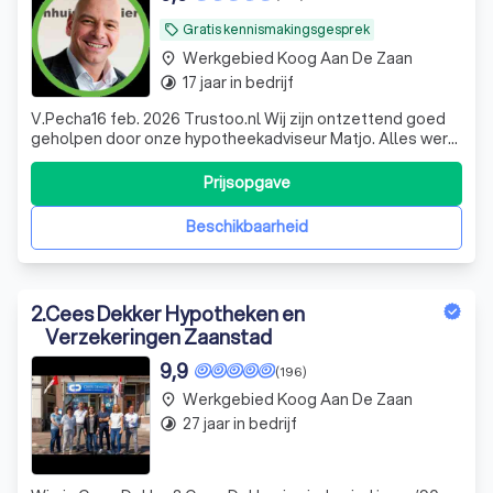
Gratis kennismakingsgesprek
local_offer
Werkgebied Koog Aan De Zaan
place
17 jaar in bedrijf
timelapse
V.Pecha16 feb. 2026 Trustoo.nl Wij zijn ontzettend goed
geholpen door onze hypotheekadviseur Matjo. Alles werd
duidelijk uitgelegd. De begeleiding was professioneel,
betrokken en geruststellend.
Prijsopgave
Beschikbaarheid
2
.
Cees Dekker Hypotheken en
Verzekeringen Zaanstad
9,9
(196)
Werkgebied Koog Aan De Zaan
place
27 jaar in bedrijf
timelapse