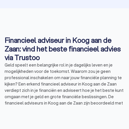
Financieel adviseur in Koog aan de
Zaan: vind het beste financieel advies
via Trustoo
Geld speelt een belangrijke rol in je dagelijks leven en je
mogelijkheden voor de toekomst. Waarom zou je geen
professional inschakelen om naar jouw financiële planning te
kijken? Een erkend financieel adviseur in Koog aan de Zaan
verdiept zich in je financiën en adviseert hoe je het beste kunt
omgaan met je geld en grote financiële beslissingen. De
financieel adviseurs in Koog aan de Zaan zijn beoordeeld met
een gemiddelde Trustoo-score van 8.8. Bekijk onze top 10 of
lees de 1000+ reviews die anderen achterlieten over
financieel adviseurs in Koog aan de Zaan. Zo vind je eenvoudig
een financieel adviesbureau dat aansluit bij jouw behoeften