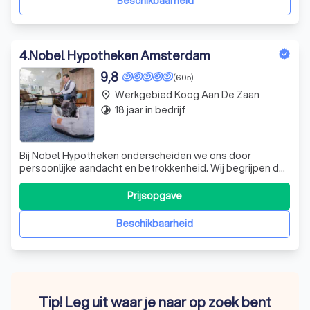
Beschikbaarheid
4
.
Nobel Hypotheken Amsterdam
9,8
(605)
Werkgebied Koog Aan De Zaan
place
18 jaar in bedrijf
timelapse
Bij Nobel Hypotheken onderscheiden we ons door
persoonlijke aandacht en betrokkenheid. Wij begrijpen dat
het vinden van de juiste hypotheek een belangrijke stap is
in uw leven. Daarom nemen we de tijd om u volledig te
Prijsopgave
begeleiden, van het eerste gesprek tot de uiteindelijke
keuze. Ons team van ervare
Beschikbaarheid
Tip! Leg uit waar je naar op zoek bent