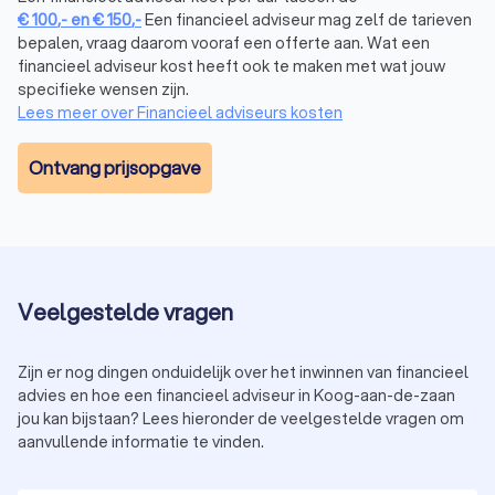
je toekomstplannen. Professioneel
hypotheekadvies
zorgt
€
100
,-
en
€
150
,-
Een financieel adviseur mag zelf de tarieven
ervoor dat je niet alleen nu, maar ook in de toekomst
bepalen, vraag daarom vooraf een offerte aan. Wat een
comfortabel kunt wonen.
financieel adviseur kost heeft ook te maken met wat jouw
specifieke wensen zijn.
Lees meer over Financieel adviseurs kosten
Financieel adviseur beleggen in Koog aan de
Zaan
Ontvang prijsopgave
Wil je vermogen opbouwen door te beleggen, maar weet je
niet waar je moet beginnen? Een financieel expert in Koog aan
de Zaan begeleidt je in het maken van slimme
beleggingskeuzes. Hierbij wordt rekening gehouden met:
Je risicobereidheid: hoeveel risico wil en kun je nemen?
Je doelen: beleg je voor de korte of lange termijn?
Veelgestelde vragen
Je huidige financiële situatie en hoeveel je kunt missen.
Een financieel adviseur kan je ook helpen bij het kiezen van
beleggingsproducten, zoals aandelen, obligaties of fondsen,
Zijn er nog dingen onduidelijk over het inwinnen van financieel
en zorgt dat je een evenwichtige portefeuille opbouwt. Neem
advies en hoe een financieel adviseur in Koog-aan-de-zaan
vandaag nog contact op met een
beleggingsadviseur
in Koog
jou kan bijstaan? Lees hieronder de veelgestelde vragen om
aan de Zaan en begin met het opbouwen van je financiële
aanvullende informatie te vinden.
toekomst.