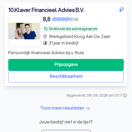
10
.
Klaver Financieel Advies B.V.
8,8
(3)
Gratis eerste adviesgesprek
local_offer
Werkgebied Koog Aan De Zaan
place
21 jaar in bedrijf
timelapse
Persoonlijk financieel Advies bij u thuis
Prijsopgave
Beschikbaarheid
Bijgewerkt: 08-08-2026 om 01:17
info
keyboard_arrow_down
Toon meer resultaten
Jouw bedrijf niet in de lijst?