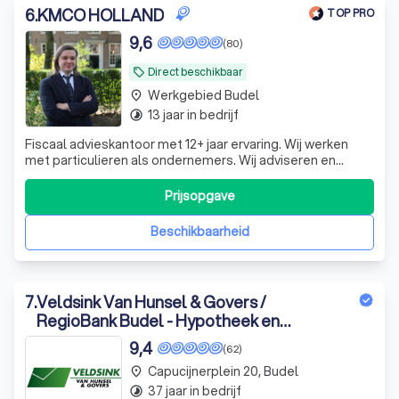
6
.
KMCO HOLLAND
TOP PRO
9,6
(80)
Direct beschikbaar
local_offer
Werkgebied Budel
place
13 jaar in bedrijf
timelapse
Fiscaal advieskantoor met 12+ jaar ervaring. Wij werken
met particulieren als ondernemers. Wij adviseren en
verzorgen ook alle aangiftes. Lid RB, IFA en ABA.
Prijsopgave
Beschikbaarheid
7
.
Veldsink Van Hunsel & Govers /
RegioBank Budel - Hypotheek en
Verzekering
9,4
(62)
Capucijnerplein 20, Budel
place
37 jaar in bedrijf
timelapse