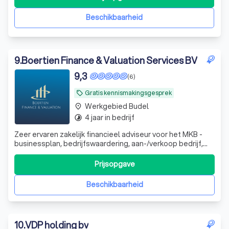
wensen die u wilt realiseren. Daarnaast loopt u liever geen
risico’s die u met betaa
Beschikbaarheid
9
.
Boertien Finance & Valuation Services BV
9,3
(6)
Gratis kennismakingsgesprek
local_offer
Werkgebied Budel
place
4 jaar in bedrijf
timelapse
Zeer ervaren zakelijk financieel adviseur voor het MKB -
businessplan, bedrijfswaardering, aan-/verkoop bedrijf,
werknemersparticipaties, financieel zwaar weer en whoa
trajecten. DGA advisering
Prijsopgave
Beschikbaarheid
10
.
VDP holding bv