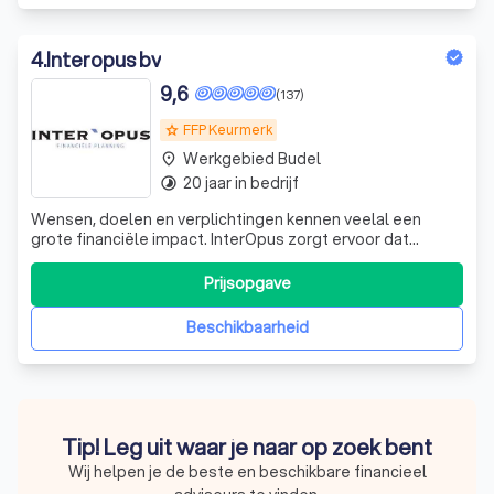
4
.
Interopus bv
9,6
(137)
FFP Keurmerk
grade
Werkgebied Budel
place
20 jaar in bedrijf
timelapse
Wensen, doelen en verplichtingen kennen veelal een
grote financiële impact. InterOpus zorgt ervoor dat
financiële keuzes daarin gedragen kunnen worden, nu en in
de toekomst. Wat de wensen ook zijn, het financiële plan
Prijsopgave
borgt verantwoorde keuzes en zorgt ervoor dat die in
samenhang worden beschouwd, s
Beschikbaarheid
Tip! Leg uit waar je naar op zoek bent
Wij helpen je de beste en beschikbare financieel