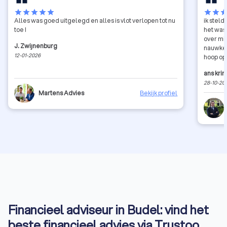
star
star
star
star
star
star
star
sta
Alles was goed uitgelegd en alles is vlot verlopen tot nu
ik steld
toe !
het was
over mij
J. Zwijnenburg
nauwkeurig afg
12-01-2026
hoop op
ans kri
28-10-20
Martens Advies
Bekijk profiel
Financieel adviseur in Budel: vind het
beste financieel advies via Trustoo