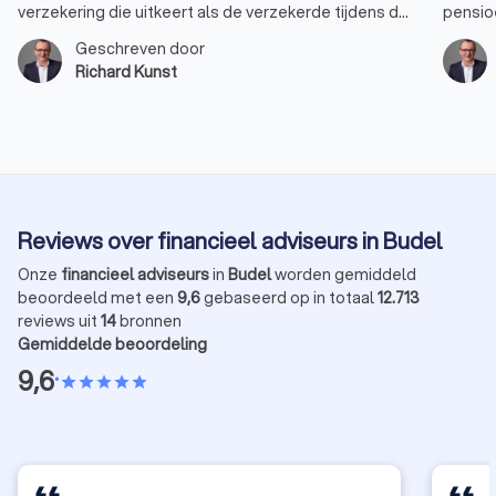
verzekering die uitkeert als de verzekerde tijdens de
pensio
looptijd van de verzekering overlijdt. Dit type
pensio
Geschreven door
verzekering biedt financiële zekerheid aan de
gebruik
Richard Kunst
nabestaanden van de verzekerde, zoals partner,
jaarrui
kinderen of andere familieleden. Hier zijn enkele
van mak
specifieke doelen waarvoor een
advise
overlijdensrisicoverzekering kan worden gebruikt.
jaarrui
Reviews over financieel adviseurs in Budel
Onze
financieel adviseurs
in
Budel
worden gemiddeld
beoordeeld met een
9,6
gebaseerd op in totaal
12.713
reviews uit
14
bronnen
Gemiddelde beoordeling
9,6
•
star
star
star
star
star