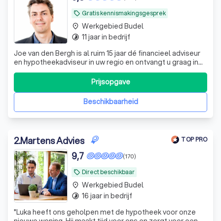
Gratis kennismakingsgesprek
local_offer
Werkgebied Budel
place
11 jaar in bedrijf
timelapse
Joe van den Bergh is al ruim 15 jaar dé financieel adviseur
en hypotheekadviseur in uw regio en ontvangt u graag in
zijn kantoor aan de Bakkerstraat 4 in Valkenswaard. U bent
hier van harte welkom voor een vrijblijvend adviesgesprek
Prijsopgave
over uw financiële situatie, maar indien gewenst komt Joe
ook graag
Beschikbaarheid
2
.
Martens Advies
TOP PRO
9,7
(170)
Direct beschikbaar
local_offer
Werkgebied Budel
place
16 jaar in bedrijf
timelapse
"
Luka heeft ons geholpen met de hypotheek voor onze
nieuwe woning. Hij maakt tijd voor ons en zorgt voor een