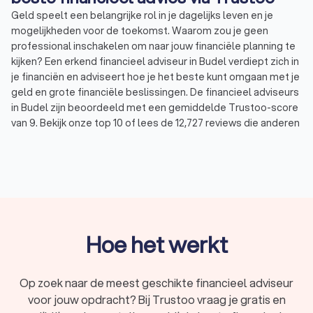
Geld speelt een belangrijke rol in je dagelijks leven en je
mogelijkheden voor de toekomst. Waarom zou je geen
professional inschakelen om naar jouw financiële planning te
kijken? Een erkend financieel adviseur in Budel verdiept zich in
je financiën en adviseert hoe je het beste kunt omgaan met je
geld en grote financiële beslissingen. De financieel adviseurs
in Budel zijn beoordeeld met een gemiddelde Trustoo-score
van 9. Bekijk onze top 10 of lees de 12,727 reviews die anderen
achterlieten over financieel adviseurs in Budel. Zo vind je
eenvoudig een financieel adviesbureau dat aansluit bij jouw
behoeften en wensen.
Wat doet een financieel adviseur?
Een financieel consultant adviseert over alles wat met geld
Hoe het werkt
te maken heeft. Of het nu gaat om sparen en beleggen, het
regelen van je pensioen of het afsluiten van een hypotheek:
een financieel adviseur kijkt samen met jou naar je financiële
Op zoek naar de meest geschikte financieel adviseur
situatie en biedt passend advies over jouw financiële
voor jouw opdracht? Bij Trustoo vraag je gratis en
mogelijkheden. Zo kun je vol vertrouwen en met een gerust