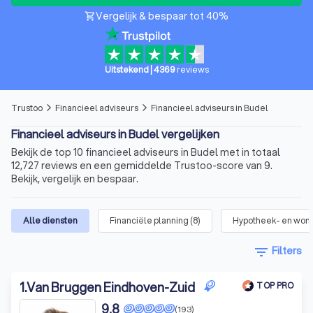
Vergelijk & bespaar tot 40%
shopping_cart
Uitstekend
|
4369
reviews
Trustoo
Financieel adviseurs
Financieel adviseurs in Budel
arrow_forward_ios
arrow_forward_ios
Financieel adviseurs in Budel vergelijken
Bekijk de top 10 financieel adviseurs in Budel met in totaal
12,727 reviews en een gemiddelde Trustoo-score van 9.
Bekijk, vergelijk en bespaar.
Alle diensten
Financiële planning
(
8
)
Hypotheek- en won
filter_list
Filters
1
.
Van Bruggen Eindhoven-Zuid
TOP PRO
9,8
(193)