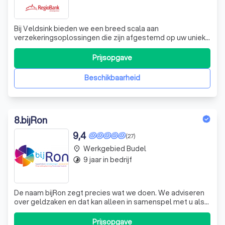
Bij Veldsink bieden we een breed scala aan
verzekeringsoplossingen die zijn afgestemd op uw unieke
behoeften. Met jarenlange ervaring in de branche
onderscheiden we ons door onze persoonlijke benadering
Prijsopgave
en deskundigheid. Wij geloven dat elke klant recht heeft
op een op maat gemaakt advies, en daarom
Beschikbaarheid
8
.
bijRon
9,4
(27)
Werkgebied Budel
place
9 jaar in bedrijf
timelapse
De naam bijRon zegt precies wat we doen. We adviseren
over geldzaken en dat kan alleen in samenspel met u als
klant. U levert het ene deel van de puzzel en wij het
andere. Samen puzzelen U heeft wellicht specifieke
Prijsopgave