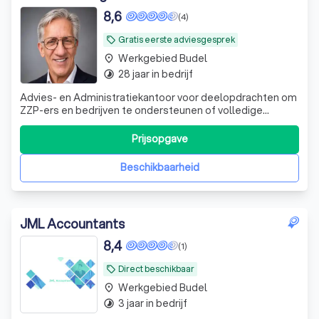
8,6
(4)
Gratis eerste adviesgesprek
local_offer
Werkgebied Budel
place
28 jaar in bedrijf
timelapse
Advies- en Administratiekantoor voor deelopdrachten om
ZZP-ers en bedrijven te ondersteunen of volledige
opdrachten in de controle en uitvoering van de
administratie en faciliteiten.
Prijsopgave
Beschikbaarheid
JML Accountants
8,4
(1)
Direct beschikbaar
local_offer
Werkgebied Budel
place
3 jaar in bedrijf
timelapse