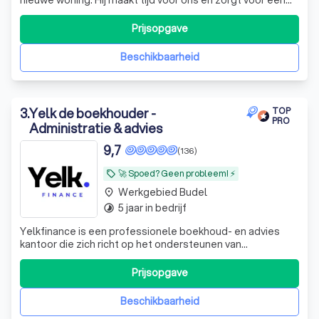
begrijpbare uitleg. Bespreekt goed alle opties door en
laat zien waarom hij bepaalde keuzes wel of niet zou
Prijsopgave
adviseren.
"
Beschikbaarheid
3
.
Yelk de boekhouder -
TOP
PRO
Administratie & advies
9,7
(136)
🚀 Spoed? Geen probleem! ⚡
local_offer
Werkgebied Budel
place
5 jaar in bedrijf
timelapse
Yelkfinance is een professionele boekhoud- en advies
kantoor die zich richt op het ondersteunen van
ondernemers en bedrijven in Nederland, maar wij helpen
ook particulieren met hun inkomstenbelasting. Met onze
Prijsopgave
expertise in financiële administratie, belastingadvies en
bedrijfsoptimalisatie helpen wij
Beschikbaarheid