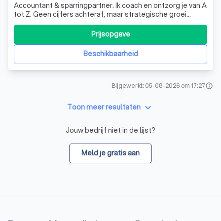
Accountant & sparringpartner. Ik coach en ontzorg je van A
tot Z. Geen cijfers achteraf, maar strategische groei
vooruit. Focus jij op ondernemen, dan regel ik de rest!
Prijsopgave
Beschikbaarheid
Bijgewerkt: 05-08-2026 om 17:27
info
keyboard_arrow_down
Toon meer resultaten
Jouw bedrijf niet in de lijst?
Meld je gratis aan