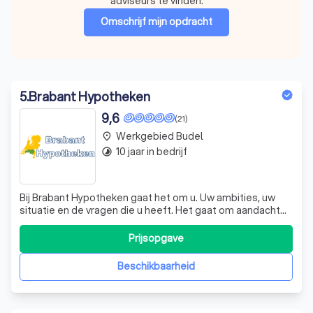
adviseurs te vinden.
Omschrijf mijn opdracht
5
.
Brabant Hypotheken
9,6
(21)
Werkgebied Budel
place
10 jaar in bedrijf
timelapse
Bij Brabant Hypotheken gaat het om u. Uw ambities, uw
situatie en de vragen die u heeft. Het gaat om aandacht
en de juiste keuzes maken. Brabant Hypotheken helpt u
om uw financiële situatie inzichtelijk te maken. Er is tijd en
Prijsopgave
aandacht om samen tot een oplossing te komen.
Vanzelfsprekend staan betro
Beschikbaarheid