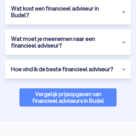
Wat kost een financieel adviseur in
Budel?
Erf- en schenkingsadvies in Budel
De regelgeving rondom het schenken en nalaten van geld is
ingewikkeld en belastingen hebben grote invloed op wat
Wat moet je meenemen naar een
overblijft voor nabestaanden. Een financieel adviseur in Budel
financieel adviseur?
helpt bij fiscaal voordelige oplossingen zoals vrijstellingen,
successierechten beperken en testamenten of
schenkingsaktes vastleggen. Zo houd je controle over jouw
nalatenschap.
Hoe vind ik de beste financieel adviseur?
Financieel advies particulieren
Vergelijk prijsopgaven van
Misschien denk je bij financieel advies aan zakelijke
financieel adviseurs in Budel
onderwerpen zoals het maken van een commerciële planning
voor het opzetten of draaiende houden van een bedrijf, maar
er zijn zat redenen om als particulier advies in te winnen bij
een financieel expert. Of je nu hulp zoekt bij het plannen van
grote financiële uitgaven, vragen hebt over je pensioen of een
financieel plan wilt maken voor de toekomst: een financieel