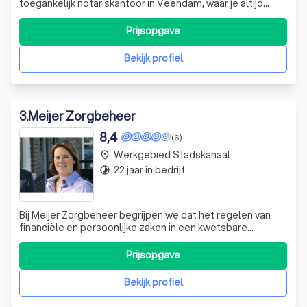
toegankelijk notariskantoor in Veendam, waar je altijd
welkom bent, zelfs zonder afspraak. Ons team van
ervaren en enthousiaste medewerkers staat klaar om je
Prijsopgave
te helpen met al je notariële behoeften. We combineren
persoonlijke hulp met de nieuwste technolog
Bekijk profiel
3
.
Meijer Zorgbeheer
8,4
(6)
Werkgebied Stadskanaal
place
22 jaar in bedrijf
timelapse
Bij Meijer Zorgbeheer begrijpen we dat het regelen van
financiële en persoonlijke zaken in een kwetsbare
levensfase een grote uitdaging kan zijn. Wij zijn uw
betrouwbare partner, gespecialiseerd in financiële
Prijsopgave
begeleiding en mentorschap. Ons team van deskundigen
staat klaar om u te ondersteunen bij h
Bekijk profiel