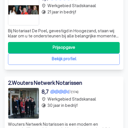
Werkgebied Stadskanaal
place
21 jaar in bedrijf
timelapse
Bij Notariaat De Poel, gevestigd in Hoogezand, staan wij
klaar om u te ondersteunen bij alle belangrijke momenten
in uw leven. Of u nu gaat samenwonen, trouwen, een
woning koopt of verkoopt, of informatie nodig heeft over
Prijsopgave
erven en schenken, wij zijn er om u te adviseren en uw
keuzes correct vast te
Bekijk profiel
2
.
Wouters Netwerk Notarissen
8,7
(174)
Werkgebied Stadskanaal
place
30 jaar in bedrijf
timelapse
Wouters Netwerk Notarissen is een modern en