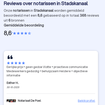
Reviews over notarissen in Stadskanaal
Onze
notarissen
in
Stadskanaal
worden gemiddeld
beoordeeld met een
8,6
gebaseerd op in totaal
368
reviews
uit
6
bronnen
Gemiddelde beoordeling
8,6
•
star
star
star
star
star_half
star
star
star
star
star
Eerlijke prijs + geen gedoe Vlotte + proactieve communicatie
Medewerkers geduldig + behulpzaam Heldere + objectieve
informatie
Esther H.
30-10-2025
Notariaat De Poel
Bekijk profiel