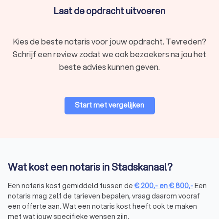
elkaar gaan of als een van jullie overlijdt.
Laat de opdracht uitvoeren
Huwelijkse voorwaarden:
Met huwelijkse voorwaarden
leg je vast hoe jullie vermogen en eventuele schulden
verdeeld zijn binnen het huwelijk. Om deze afspraken
Kies de beste notaris voor jouw opdracht. Tevreden?
rechtsgeldig te maken, moet je altijd langs de notaris.
Schrijf een review zodat we ook bezoekers na jou het
Doe je dit niet, dan trouw je automatisch onder beperkte
beste advies kunnen geven.
gemeenschap van goederen. Dat betekent dat jullie
persoonlijke vermogen vóór het huwelijk privé blijft en
dat alles wat je samen opbouwt tijdens het huwelijk
gedeeld bezit wordt.
Start met vergelijken
Partnerschapsvoorwaarden:
Deze akte werkt hetzelfde
als huwelijkse voorwaarden, maar hoort bij een
geregistreerd partnerschap
. Ook hiervoor is een notaris
verplicht.
Akte van verdeling:
Bij een scheiding of beëindiging van
een financiële samenwerking verdeel je gezamenlijke
Wat kost een notaris in Stadskanaal?
bezittingen. Een notaris is hierbij niet verplicht, maar wel
aan te raden als het om grote bedragen gaat. Zit er
Een notaris kost gemiddeld tussen de
€
200
,-
en
€
800
,-
Een
onroerend goed bij de bezittingen die verdeeld moeten
notaris mag zelf de tarieven bepalen, vraag daarom vooraf
worden? Dan is een notaris wel verplicht, omdat de
een offerte aan. Wat een notaris kost heeft ook te maken
wijziging in het Kadaster geregistreerd moet worden.
met wat jouw specifieke wensen zijn.