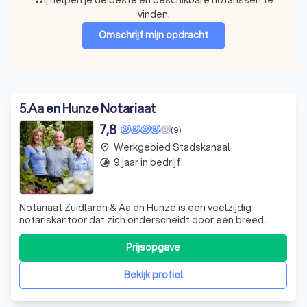
vinden.
Omschrijf mijn opdracht
5
.
Aa en Hunze Notariaat
7,8
(9)
Werkgebied Stadskanaal
place
9 jaar in bedrijf
timelapse
Notariaat Zuidlaren & Aa en Hunze is een veelzijdig
notariskantoor dat zich onderscheidt door een breed
scala aan notariële diensten aan te bieden. Van het
opstellen van testamenten tot de afwikkeling van
Prijsopgave
nalatenschappen en de overdracht van woningen, wij
zorgen ervoor dat al uw notariële behoeften
Bekijk profiel