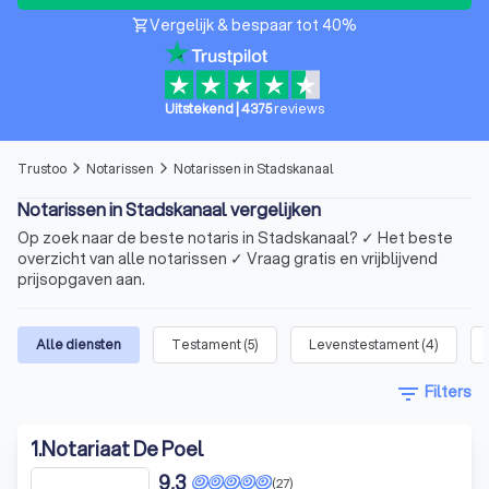
Vergelijk & bespaar tot 40%
shopping_cart
Uitstekend
|
4375
reviews
Trustoo
Notarissen
Notarissen in Stadskanaal
arrow_forward_ios
arrow_forward_ios
Notarissen in Stadskanaal vergelijken
Op zoek naar de beste notaris in Stadskanaal? ✓ Het beste
overzicht van alle notarissen ✓ Vraag gratis en vrijblijvend
prijsopgaven aan.
Alle diensten
Testament
(
5
)
Levenstestament
(
4
)
filter_list
Filters
1
.
Notariaat De Poel
9,3
(27)