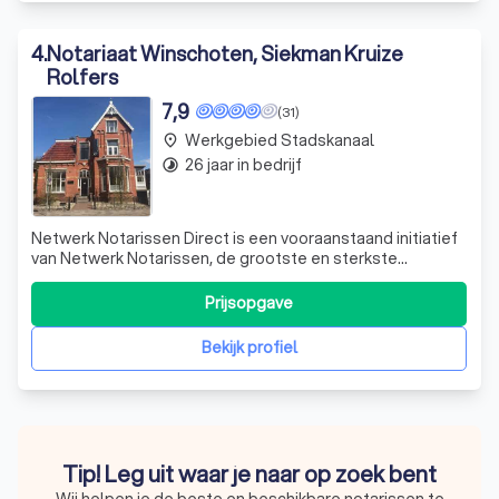
4
.
Notariaat Winschoten, Siekman Kruize
Rolfers
7,9
(31)
Werkgebied Stadskanaal
place
26 jaar in bedrijf
timelapse
Netwerk Notarissen Direct is een vooraanstaand initiatief
van Netwerk Notarissen, de grootste en sterkste
notariële gemeenschap in Nederland. Wij onderscheiden
ons door onze uitgebreide expertise en toewijding aan
Prijsopgave
het leveren van hoogwaardige notariële diensten. Onze
organisatie bestaat uit 154 nauw
Bekijk profiel
Tip! Leg uit waar je naar op zoek bent
Wij helpen je de beste en beschikbare notarissen te