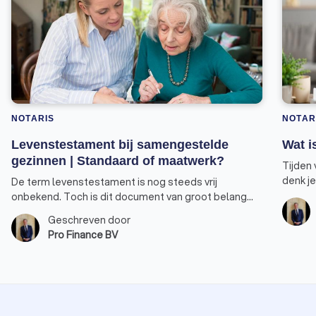
NOTARIS
NOTAR
Levenstestament bij samengestelde
Wat i
gezinnen | Standaard of maatwerk?
Tijden 
denk je
De term levenstestament is nog steeds vrij
woning.
onbekend. Toch is dit document van groot belang
het ove
als u in de toekomst zelf geen beslissingen meer
Geschreven door
gegeve
kunt nemen. Met een levenstestament heeft u één
Pro Finance BV
kan. D
of meerdere personen gemachtigd om namens u te
accoun
beslissen, als u wilsonbekwaam raakt door
bijvoorbeeld coma, een hersenbloeding of
dementie. Zonder levenstestament is voor uw
naasten een gang naar de rechter noodzakelijk om
uw belangen te kunnen behartigen.