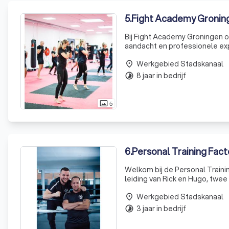
5
.
Fight Academy Gronin
Bij Fight Academy Groningen 
aandacht en professionele exp
gemeenschap waar iedereen, o
Werkgebied Stadskanaal
haar pe
place
8 jaar in bedrijf
timelapse
5
photo_size_select_actual
6
.
Personal Training Fac
Welkom bij de Personal Traini
leiding van Rick en Hugo, tw
hebben wij een unieke trainin
Werkgebied Stadskanaal
en sin
place
3 jaar in bedrijf
timelapse