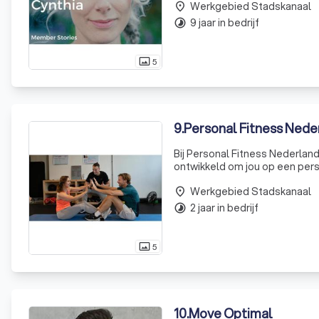
Werkgebied Stadskanaal
gezo
place
9 jaar in bedrijf
timelapse
5
photo_size_select_actual
9
.
Personal Fitness Nede
Bij Personal Fitness Nederlan
ontwikkeld om jou op een pers
leven. Omdat iedereen uniek i
Werkgebied Stadskanaal
place
2 jaar in bedrijf
timelapse
5
photo_size_select_actual
10
.
Move Optimal