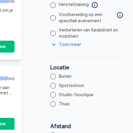
(15)
Hersteltraining
info
t om je
Voorbereiding op een
info
specifiek evenement
Verbeteren van flexibiliteit en
mobiliteit
expand_more
Toon meer
ave
Locatie
Buiten
(62)
Sportschool
n aan
t met de
Studio / boutique
Thuis
ave
Afstand