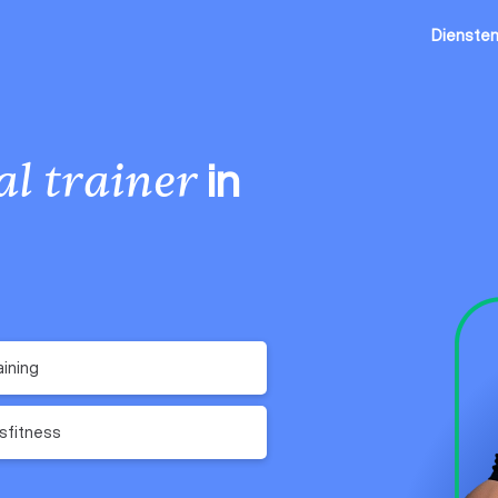
Dienste
in
l trainer
aining
fsfitness