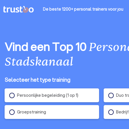
De beste 1200+ personal trainers
voor jou
Vind een Top 10
Persona
Stadskanaal
Selecteer het type training
Persoonlijke begeleiding (1 op 1)
Duo tr
Groepstraining
Bedrij