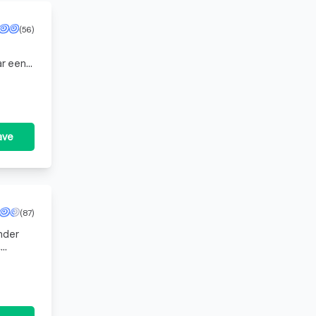
(56)
ar een
jn of
ave
(87)
nder
,
 2018,