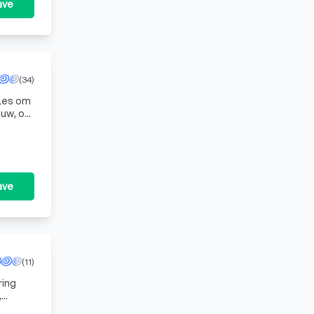
ave
(34)
lles om
ouw, of
ave
(11)
ring
,
een