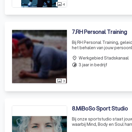
4
photo_size_select_actual
7
.
RH Personal Training
Bij RH Personal Training, gel
het behalen van jouw persoonli
simpelweg een gezondere levens
Werkgebied Stadskanaal
place
3 jaar in bedrijf
timelapse
3
photo_size_select_actual
8
.
MiBoSo Sport Studio
Bij onze sportstudio staat jou
waarbij Mind, Body en Soul h
lifestyle coaches en diëtisten