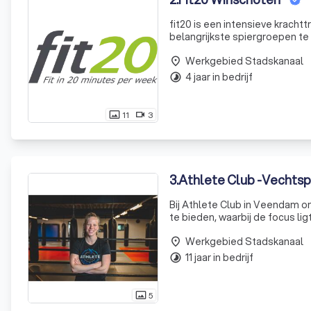
fit20 is een intensieve krachtt
belangrijkste spiergroepen te 
Werkgebied Stadskanaal
place
4 jaar in bedrijf
timelapse
11
3
photo_size_select_actual
videocam
3
.
Athlete Club -Vechts
Bij Athlete Club in Veendam 
te bieden, waarbij de focus lig
nieuwste apparatuur en onze t
Werkgebied Stadskanaal
place
11 jaar in bedrijf
timelapse
5
photo_size_select_actual