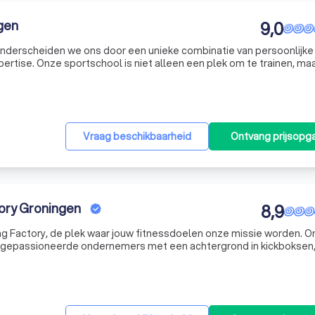
gen
9,0
onderscheiden we ons door een unieke combinatie van persoonlijke
ertise. Onze sportschool is niet alleen een plek om te trainen, ma
ngeacht het fitnessniveau, welkom is en gestimuleerd wordt om zi
Vraag beschikbaarheid
Ontvang prijsopg
tory Groningen
8,9
ng Factory, de plek waar jouw fitnessdoelen onze missie worden. O
ee gepassioneerde ondernemers met een achtergrond in kickboksen
gsomgeving gecreëerd in het hart van Groningen. Onze reis begon in