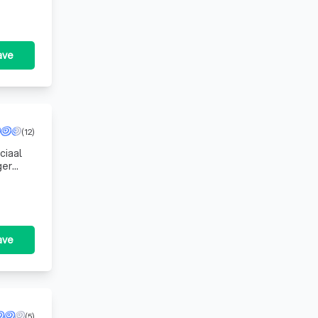
ave
(12)
ciaal
ger
Ons pr
ave
(5)