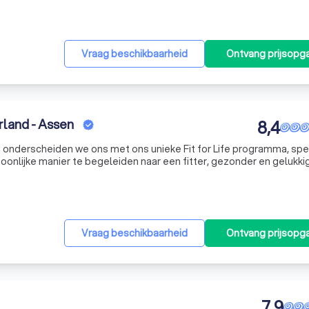
Vraag beschikbaarheid
Ontvang prijsopg
rland - Assen
8,4
d onderscheiden we ons met ons unieke Fit for Life programma, spe
oonlijke manier te begeleiden naar een fitter, gezonder en gelukki
s, luisteren we aandachtig naar jouw specifieke wensen en doelen. 
Vraag beschikbaarheid
Ontvang prijsopg
7,9