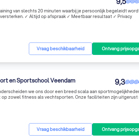
9,5
raining van slechts 20 minuten waarbij je persoonlijk begeleidt word
versterken. ✓ Altijd op afspraak ✓ Meetbaar resultaat ✓ Privacy
Vraag beschikbaarheid
Ontvang prijsopg
port en Sportschool Veendam
9,3
onderscheiden we ons door een breed scala aan sportmogelijkhede
t op zowel fitness als vechtsporten. Onze faciliteiten zijn uitgerus
rainers zijn professioneel en toegewijd. Wij bieden een verscheide
Vraag beschikbaarheid
Ontvang prijsopg