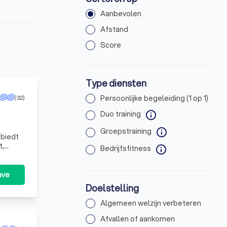
Aanbevolen
Afstand
Score
Type diensten
(32)
Persoonlijke begeleiding (1 op 1)
Duo training
info
Groepstraining
info
 biedt
t,
Bedrijfsfitness
info
ave
Doelstelling
Algemeen welzijn verbeteren
Afvallen of aankomen