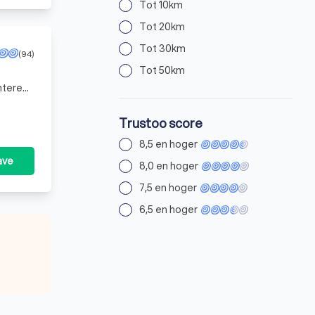
Tot 10km
Tot 20km
Tot 30km
(94)
Tot 50km
nteren
als m
Trustoo score
8,5 en hoger
ave
8,0 en hoger
7,5 en hoger
6,5 en hoger