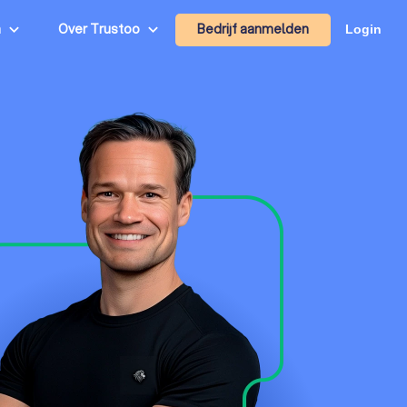
Bedrijf aanmelden
n
Over Trustoo
Login