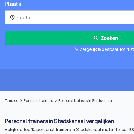
Plaats
place
Zoeken
search
Vergelijk & bespaar tot 40
shopping_cart
Trustoo
Personal trainers
Personal trainers in Stadskanaal
arrow_forward_ios
arrow_forward_ios
Personal trainers in Stadskanaal vergelijken
Bekijk de top 10 personal trainers in Stadskanaal met in totaal 1