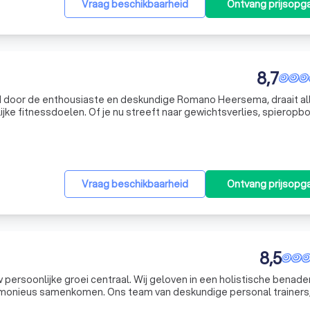
Vraag beschikbaarheid
Ontvang prijsopg
8,7
eid door de enthousiaste en deskundige Romano Heersema, draait a
jke fitnessdoelen. Of je nu streeft naar gewichtsverlies, spieropb
stijl, ik ben hier om je te begeleiden en te motiveren. Mijn pass
Vraag beschikbaarheid
Ontvang prijsopg
8,5
w persoonlijke groei centraal. Wij geloven in een holistische benade
armonieus samenkomen. Ons team van deskundige personal trainers
 zet zich volledig in om jou te ondersteunen bij het opbouwen van 