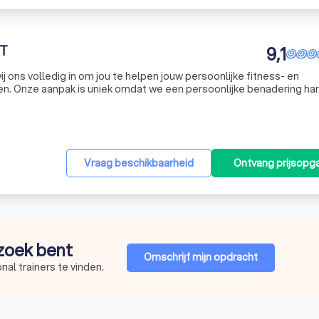
IT
9,1
wij ons volledig in om jou te helpen jouw persoonlijke fitness- en
n. Onze aanpak is uniek omdat we een persoonlijke benadering ha
hamelijke training. Wij geloven dat ware transformatie zowel fysiek 
Vraag beschikbaarheid
Ontvang prijsopg
 zoek bent
Omschrijf mijn opdracht
al trainers te vinden.