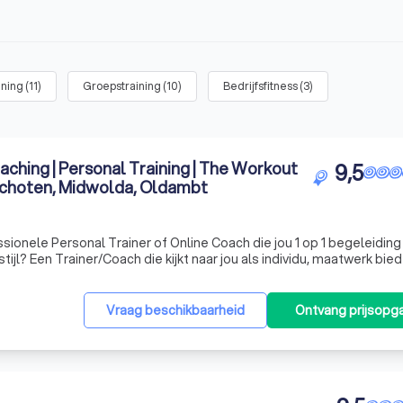
ining
(
11
)
Groepstraining
(
10
)
Bedrijfsfitness
(
3
)
aching | Personal Training | The Workout
9,5
choten, Midwolda, Oldambt
sionele Personal Trainer of Online Coach die jou 1 op 1 begeleiding
tijl? Een Trainer/Coach die kijkt naar jou als individu, maatwerk bied
euren- en jou géén onzin verkoopt? Óf ben je op zoek naar de le
Vraag beschikbaarheid
Ontvang prijsopg