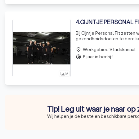
4
.
CIJNTJE PERSONAL F
Bij Cijntje Personal Fit zetten 
gezondheidsdoelen te bereike
die verder gaat dan alleen lic
Werkgebied Stadskanaal
place
8 jaar in bedrijf
timelapse
5
photo_size_select_actual
Tip! Leg uit waar je naar op
Wij helpen je de beste en beschikbare person