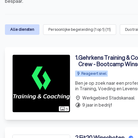
bespaar.
Alle diensten
Persoonlijke begeleiding (1 op 1)
(
11
)
Duo tra
1
.
Gehrkens Training & Co
Crew - Bootcamp Wins
Reageert snel
Ben je op zoek naar een profes
in Training, Voeding en Levenss
rekening houdt met jouw voork
Werkgebied Stadskanaal
place
9 jaar in bedrijf
timelapse
5
photo_size_select_actual
2
.
Fit20 Winschoten