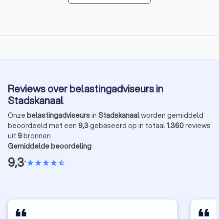
Reviews over belastingadviseurs in
Stadskanaal
Onze
belastingadviseurs
in
Stadskanaal
worden gemiddeld
beoordeeld met een
9,3
gebaseerd op in totaal
1.360
reviews
uit
9
bronnen
Gemiddelde beoordeling
9,3
•
star
star
star
star
star_half