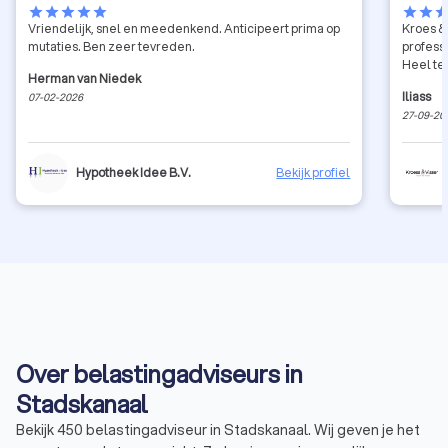
star
star
star
star
star
star
star
sta
Vriendelijk, snel en meedenkend. Anticipeert prima op
Kroes & 
mutaties. Ben zeer tevreden.
profess
Heel te
Herman van Niedek
Iliass
07-02-2026
27-09-20
Hypotheek Idee B.V.
Bekijk profiel
Over belastingadviseurs in
Stadskanaal
Bekijk 450 belastingadviseur in Stadskanaal. Wij geven je het