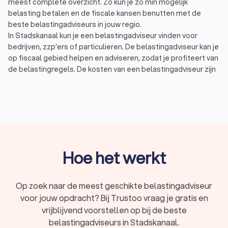
meest complete overzicht. Zo kun je zo min mogelijk
belasting betalen en de fiscale kansen benutten met de
beste belastingadviseurs in jouw regio.
In Stadskanaal kun je een belastingadviseur vinden voor
bedrijven, zzp'ers of particulieren. De belastingadviseur kan je
op fiscaal gebied helpen en adviseren, zodat je profiteert van
de belastingregels. De kosten van een belastingadviseur zijn
afhankelijk van wat je wilt laten doen. Voorbeelden waar de
belastingadviseur mee kan helpen zijn:
Belastingadvies: een belastingadviseur kan
belastingzaken vertalen naar slimme adviezen en
oplossingen.
Belastingaangifte: denk hierbij aan inkomstenbelasting,
maar ook aan omzetbelasting, erfbelasting of
vennootschapsbelasting.
Hoe het werkt
Btw-advies: met een goed btw-advies zorg je voor een
optimale btw-positie voor je onderneming of bedrijf.
Jaarrekening: de belastingadviseur kan vaak ook een
Op zoek naar de meest geschikte belastingadviseur
overzicht van de financiële situatie van een bedrijf
voor jouw opdracht? Bij Trustoo vraag je gratis en
opstellen. Dit wordt ook wel een financieel jaarverslag
vrijblijvend voorstellen op bij de beste
genoemd.
belastingadviseurs in Stadskanaal.
In Stadskanaal hebben wij 450 goede belastingadviseurs