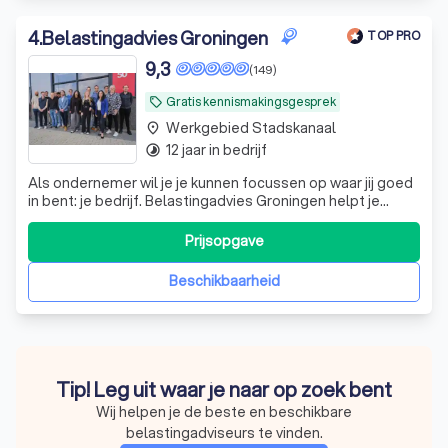
4
.
Belastingadvies Groningen
TOP PRO
9,3
(149)
Gratis kennismakingsgesprek
local_offer
Werkgebied Stadskanaal
place
12 jaar in bedrijf
timelapse
Als ondernemer wil je je kunnen focussen op waar jij goed
in bent: je bedrijf. Belastingadvies Groningen helpt je
daarbij. Wij zijn een klein team met specialisten in
belastingaangiften, fiscaal recht, bedrijfsadministratie en
Prijsopgave
financiële dienstverlening. Veel MKB’ers schakelen ons in
voor hulp bij
Beschikbaarheid
Tip! Leg uit waar je naar op zoek bent
Wij helpen je de beste en beschikbare
belastingadviseurs te vinden.