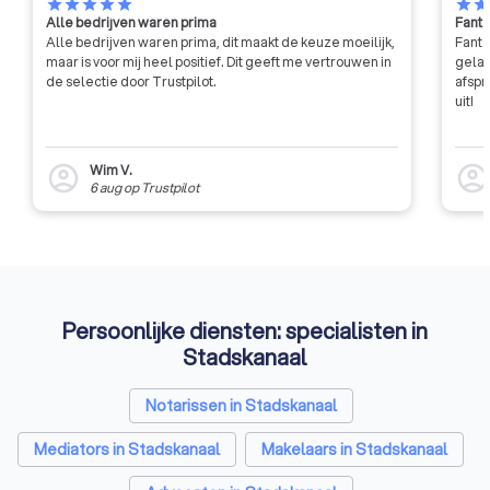
star
star
star
star
star
star
sta
bezitten. Daarnaast moeten de
Alle bedrijven waren prima
Fanta
leden voortdurend hun kennis en
Alle bedrijven waren prima, dit maakt de keuze moeilijk,
Fanta
vaardigheden bijwerken via
maar is voor mij heel positief. Dit geeft me vertrouwen in
gelat
verplichte bijscholing. Dus, als je
de selectie door Trustpilot.
afspr
uit!
iemand tegenkomt met een
VastgoedCert-certificering, kun
je er zeker van zijn dat je te
Wim V.
account_circle
account_circl
maken hebt met een
6 aug
op
Trustpilot
gekwalificeerde en bekwame
professional in de
vastgoedbranche.
Persoonlijke diensten: specialisten in
Stadskanaal
Notarissen in Stadskanaal
Mediators in Stadskanaal
Makelaars in Stadskanaal