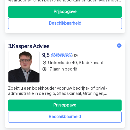
dan 15 jaar ervaring bieden wij altijd een betrouwbaar
advies en een totaalpakket aan oplossingen.
Prijsopgave
Beschikbaarheid
3
.
Kaspers Advies
9,5
(15)
Unikenkade 40, Stadskanaal
place
17 jaar in bedrijf
timelapse
Zoekt u een boekhouder voor uw bedrijfs- of privé-
administratie in de regio, Stadskanaal, Groningen,
Winschoten, Assen en Emmen? Voor uw
bedrijfsadministratie en adviezen over uw bedrijfsvoering
Prijsopgave
bent u bij ons op het juiste adres. U bent jaarlijks verplicht
om uw aangifte inkomstenbelasting bij de B
Beschikbaarheid