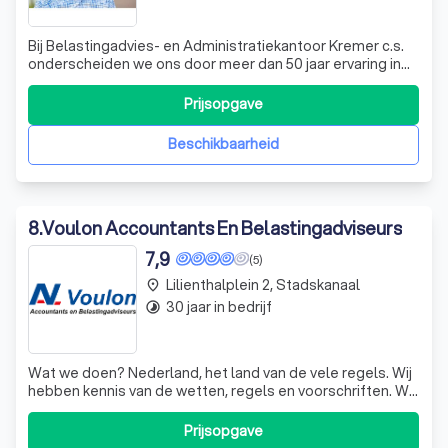
Bij Belastingadvies- en Administratiekantoor Kremer c.s.
onderscheiden we ons door meer dan 50 jaar ervaring in
het bieden van uitgebreide zakelijke dienstverlening. Wij
zijn er voor ondernemers in het midden- en kleinbedrijf,
Prijsopgave
agrarische sectoren, vrije beroepsbeoefenaren en
particulieren. Ons team
Beschikbaarheid
8
.
Voulon Accountants En Belastingadviseurs
7,9
(5)
Lilienthalplein 2, Stadskanaal
place
30 jaar in bedrijf
timelapse
Wat we doen? Nederland, het land van de vele regels. Wij
hebben kennis van de wetten, regels en voorschriften. We
ontzorgen u, zodat u zich volledig kunt focussen op het
ondernemen. Waarom Voulon? We zijn zelf ook
Prijsopgave
ondernemers. We weten waar u behoefte aan heeft en