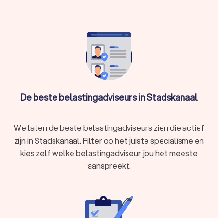
gevonden. De belastingadviseurs in Stadskanaal hebben een
gemiddelde Trustoo Score van een 8.8. Welke
belastingadviseur je ook kiest, via Trustoo maak je een goede
keuze voor het belastingadvies. We kunnen je ook helpen
door direct prijsopgaven aan te vragen bij verschillende
belastingadviseurs. Zo kun je eenvoudig de
belastingadviseurs vergelijken en de juiste belastingadviseur
inschakelen voor je belastingzaken.
De beste belastingadviseurs in Stadskanaal
We laten de beste belastingadviseurs zien die actief
zijn in Stadskanaal. Filter op het juiste specialisme en
kies zelf welke belastingadviseur jou het meeste
aanspreekt.