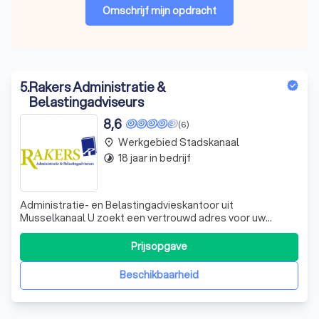
Omschrijf mijn opdracht
5
.
Rakers Administratie &
Belastingadviseurs
8,6
(6)
Werkgebied Stadskanaal
place
18 jaar in bedrijf
timelapse
Administratie- en Belastingadvieskantoor uit
Musselkanaal U zoekt een vertrouwd adres voor uw
administratie, jaarrekeningen, belastingen en financiële
adviezen? Dan bent u bij Rakers Administratie &
Prijsopgave
Belastingadviseurs aan het juiste adres. Wij zijn deskundig
op financieel en fiscaal gebied. Ons adm
Beschikbaarheid