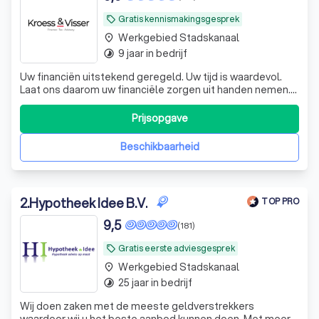
Gratis kennismakingsgesprek
local_offer
Werkgebied Stadskanaal
place
9 jaar in bedrijf
timelapse
Uw financiën uitstekend geregeld. Uw tijd is waardevol.
Laat ons daarom uw financiële zorgen uit handen nemen.
De experts van KroessVisser beheren al uw financiële
processen van A tot Z, zodat u met een gerust hart kunt
Prijsopgave
ondernemen. KroessVisser | Finance - Tax - Advisory ☎️
Plan een GRATIS ADVIES
Beschikbaarheid
2
.
Hypotheek Idee B.V.
TOP PRO
9,5
(181)
Gratis eerste adviesgesprek
local_offer
Werkgebied Stadskanaal
place
25 jaar in bedrijf
timelapse
Wij doen zaken met de meeste geldverstrekkers
waardoor wij u het beste aanbod kunnen doen. Met meer