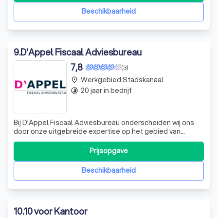
waar u tegenaan loopt. Dat inlevin
Beschikbaarheid
9
.
D'Appel Fiscaal Adviesbureau
7,8
(3)
Werkgebied Stadskanaal
place
20 jaar in bedrijf
timelapse
Bij D’Appel Fiscaal Adviesbureau onderscheiden wij ons
door onze uitgebreide expertise op het gebied van
fiscale advisering. Met meer dan tien jaar ervaring in de
accountancy en belastingadvies, bieden wij een breed
Prijsopgave
scala aan diensten aan, waaronder het verzorgen van
aangiften voor inkomstenbelastin
Beschikbaarheid
10
.
10 voor Kantoor