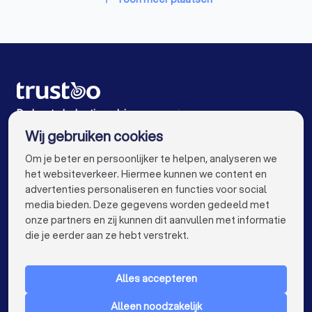
Belastingadviseurs in Hoogezand
Belastingadviseurs in Emmen
Belastingadviseurs in Assen
Belastingadviseurs in Klazienaveen
De beste belastingadviseurs voor jou
Wij gebruiken cookies
Belastingadviseurs in Amsterdam
info@trustoo.nl
Om je beter en persoonlijker te helpen, analyseren we
Belastingadviseurs in Rotterdam
het websiteverkeer. Hiermee kunnen we content en
advertenties personaliseren en functies voor social
Belastingadviseurs in Den Haag
media bieden. Deze gegevens worden gedeeld met
onze partners en zij kunnen dit aanvullen met informatie
Belastingadviseurs in Utrecht
keyboard_arrow_down
VOOR PARTICULIEREN
die je eerder aan ze hebt verstrekt.
Belastingadviseurs in Eindhoven
keyboard_arrow_down
VOOR BEDRIJVEN
Belastingadviseurs in Tilburg
Alles accepteren
keyboard_arrow_down
OVER TRUSTOO
Belastingadviseurs in Groningen
Alleen noodzakelijk
LAND