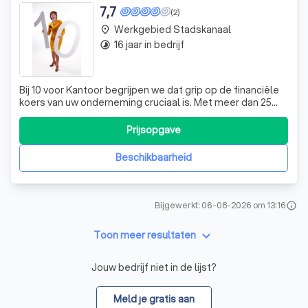
7,7
(2)
Werkgebied Stadskanaal
place
16 jaar in bedrijf
timelapse
Bij 10 voor Kantoor begrijpen we dat grip op de financiële
koers van uw onderneming cruciaal is. Met meer dan 25
jaar ervaring in diverse bedrijfstakken, bied ik, Tineke van
Dijk-Dunning, als gecertificeerd belastingconsulent en
Prijsopgave
kwaliteitszorgmanager, allround ondersteuning en advies
op het gebied v
Beschikbaarheid
Bijgewerkt: 06-08-2026 om 13:16
info
keyboard_arrow_down
Toon meer resultaten
Jouw bedrijf niet in de lijst?
Meld je gratis aan