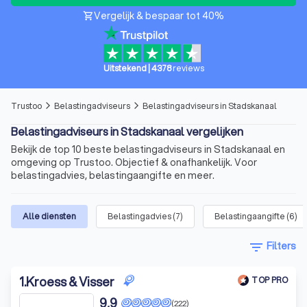
Vergelijk & bespaar tot 40%
shopping_cart
Uitstekend
|
4378
reviews
Trustoo
Belastingadviseurs
Belastingadviseurs in Stadskanaal
arrow_forward_ios
arrow_forward_ios
Belastingadviseurs in Stadskanaal vergelijken
Bekijk de top 10 beste belastingadviseurs in Stadskanaal en
omgeving op Trustoo. Objectief & onafhankelijk. Voor
belastingadvies, belastingaangifte en meer.
Alle diensten
Belastingadvies
(
7
)
Belastingaangifte
(
6
)
filter_list
Filters
1
.
Kroess & Visser
TOP PRO
9,9
(222)