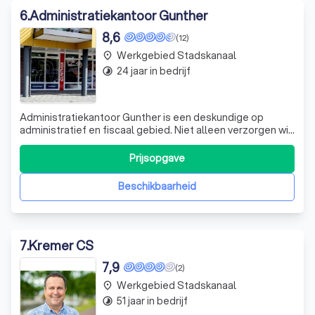
6
.
Administratiekantoor Gunther
8,6
(12)
Werkgebied Stadskanaal
place
24 jaar in bedrijf
timelapse
Administratiekantoor Gunther is een deskundige op
administratief en fiscaal gebied. Niet alleen verzorgen wij
uw bedrijfsadministratie, maar ook nemen wij al uw
belastingaangiften uit handen. U kunt verder bij ons
Prijsopgave
terecht met uw vragen op deze gebieden en met
specifieke vragen over bijvoorbeeld pers
Beschikbaarheid
7
.
Kremer CS
7,9
(2)
Werkgebied Stadskanaal
place
51 jaar in bedrijf
timelapse