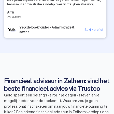
hen is mijn administratie eindelijk overzichtelijk en stressvrij.
Zeker een aanrader voor iedereen die op zoek is naar een
Amir
betrouwbare en professionele boekhouder!
26-10-2025
Yelk de boekhouder - Administratie &
Bekijk profiel
advies
Financieel adviseur in Zelhem: vind het
beste financieel advies via Trustoo
Geld speelt een belangrijke rol in je dagelijks leven en je
mogelijkheden voor de toekomst. Waarom zou je geen
professional inschakelen om naar jouw financiële planning te
kijken? Een erkend financieel adviseur in Zelhem verdiept zich