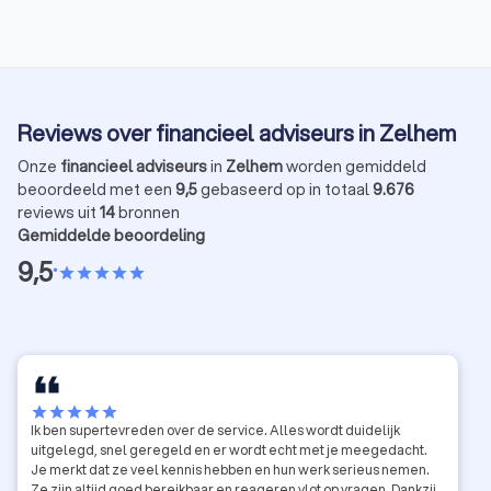
specifieke doelen waarvoor een
advise
overlijdensrisicoverzekering kan worden gebruikt.
jaarrui
Reviews over financieel adviseurs in Zelhem
Onze
financieel adviseurs
in
Zelhem
worden gemiddeld
beoordeeld met een
9,5
gebaseerd op in totaal
9.676
reviews uit
14
bronnen
Gemiddelde beoordeling
9,5
•
star
star
star
star
star
star
star
star
star
star
Ik ben supertevreden over de service. Alles wordt duidelijk
uitgelegd, snel geregeld en er wordt echt met je meegedacht.
Je merkt dat ze veel kennis hebben en hun werk serieus nemen.
Ze zijn altijd goed bereikbaar en reageren vlot op vragen. Dankzij