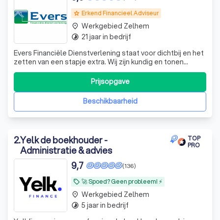
Erkend Financieel Adviseur
grade
Werkgebied Zelhem
place
21 jaar in bedrijf
timelapse
Evers Financiële Dienstverlening staat voor dichtbij en het
zetten van een stapje extra. Wij zijn kundig en tonen
begrip. Door dichtbij je te staan én bij de partijen waarmee
wij samenwerken, kunnen wij je van goed advies voorzien.
Prijsopgave
Wij begrijpen waar je het over hebt en beschikken over de
juiste ken
Beschikbaarheid
2
.
Yelk de boekhouder -
TOP
PRO
Administratie & advies
9,7
(136)
🚀 Spoed? Geen probleem! ⚡
local_offer
Werkgebied Zelhem
place
5 jaar in bedrijf
timelapse