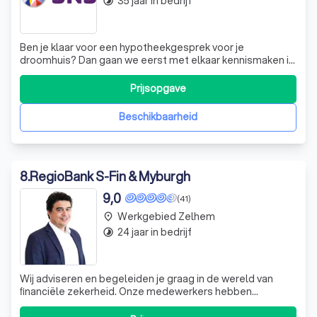
35 jaar in bedrijf
timelapse
Ben je klaar voor een hypotheekgesprek voor je
droomhuis? Dan gaan we eerst met elkaar kennismaken in
een oriëntatiegesprek. Dat is bij ons gratis. En een
oriëntatiegesprek kan in bijna 200 SNS Winkels door het
Prijsopgave
land. Bevalt het gesprek? Dan gaan we voor je aan de slag
met een hypotheekadviseur bij
Beschikbaarheid
8
.
RegioBank S-Fin & Myburgh
9,0
(41)
Werkgebied Zelhem
place
24 jaar in bedrijf
timelapse
Wij adviseren en begeleiden je graag in de wereld van
ﬁnanciële zekerheid. Onze medewerkers hebben
jarenlange ervaring op het gebied van verzekeringen,
hypotheken, bankzaken en administraties deskundig en