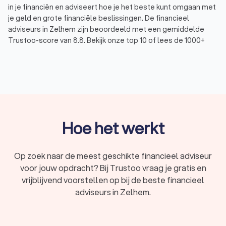
in je financiën en adviseert hoe je het beste kunt omgaan met
je geld en grote financiële beslissingen. De financieel
adviseurs in Zelhem zijn beoordeeld met een gemiddelde
Trustoo-score van 8.8. Bekijk onze top 10 of lees de 1000+
reviews die anderen achterlieten over financieel adviseurs in
Zelhem. Zo vind je eenvoudig een financieel adviesbureau dat
aansluit bij jouw behoeften en wensen.
Wat doet een financieel adviseur?
Een financieel consultant adviseert over alles wat met geld
Hoe het werkt
te maken heeft. Of het nu gaat om sparen en beleggen, het
regelen van je pensioen of het afsluiten van een hypotheek:
een financieel adviseur kijkt samen met jou naar je financiële
Op zoek naar de meest geschikte financieel adviseur
situatie en biedt passend advies over jouw financiële
voor jouw opdracht? Bij Trustoo vraag je gratis en
mogelijkheden. Zo kun je vol vertrouwen en met een gerust
vrijblijvend voorstellen op bij de beste financieel
hart de volgende financiële stap in je leven aangaan.
adviseurs in Zelhem.
Een financieel adviseur in Zelhem kan je adviseren