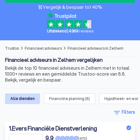
Vergelijk & bespaar tot 40%
shopping_cart
Uitstekend
|
4369
reviews
Trustoo
Financieel adviseurs
Financieel adviseurs in Zelhem
arrow_forward_ios
arrow_forward_ios
Financieel adviseurs in Zelhem vergelijken
Bekijk de top 10 financieel adviseurs in Zelhem met in totaal
1000+ reviews en een gemiddelde Trustoo-score van 8.8.
Bekijk, vergelijk en bespaar.
Alle diensten
Financiële planning
(
6
)
Hypotheek- en won
filter_list
Filters
1
.
Evers Financiële Dienstverlening
9,9
(470)