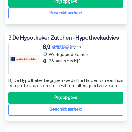
Prijsopgave
onafhankelijke specialisten we houden van persoonlijke
aandacht alleen het beste advies telt S
Beschikbaarheid
9
.
De Hypotheker Zutphen - Hypotheekadvies
8,9
(177)
Werkgebied Zelhem
place
28 jaar in bedrijf
timelapse
Bij De Hypotheker begrijpen we dat het kopen van een huis
een grote stap is en dat je wilt dat alles goed verzekerd
is. Daarom bieden we een uitgebreid scala aan
verzekeringen, waaronder opstal-, inboedel-,
Prijsopgave
aansprakelijkheids- en rechtsbijstandverzekeringen. Ons
All In Woonpakket is speciaal ontworp
Beschikbaarheid