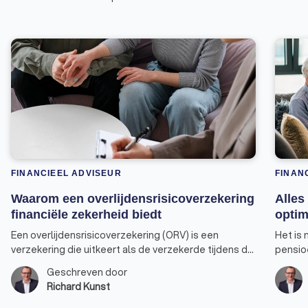
FINANCIEEL ADVISEUR
FINAN
Waarom een overlijdensrisicoverzekering
Alles
financiële zekerheid biedt
optim
Een overlijdensrisicoverzekering (ORV) is een
Het is 
verzekering die uitkeert als de verzekerde tijdens de
pensio
looptijd van de verzekering overlijdt. Dit type
pensio
Geschreven door
verzekering biedt financiële zekerheid aan de
gebruik
Richard Kunst
nabestaanden van de verzekerde, zoals partner,
jaarrui
kinderen of andere familieleden. Hier zijn enkele
van mak