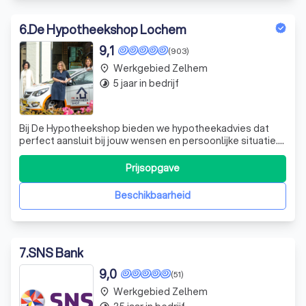
6
.
De Hypotheekshop Lochem
9,1
(903)
Werkgebied Zelhem
place
5 jaar in bedrijf
timelapse
Bij De Hypotheekshop bieden we hypotheekadvies dat
perfect aansluit bij jouw wensen en persoonlijke situatie.
Of je nu een huis wilt kopen, verduurzamen of advies nodig
hebt bij scheiding, wij staan voor je klaar. Vraag vandaag
Prijsopgave
nog een gratis offerte aan en ontdek wat wij voor jou
kunnen betekenen!
Beschikbaarheid
7
.
SNS Bank
9,0
(51)
Werkgebied Zelhem
place