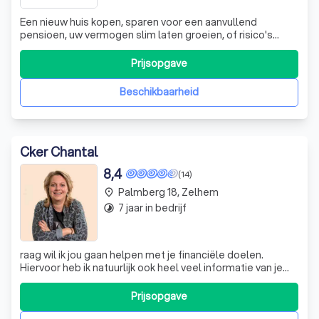
Een nieuw huis kopen, sparen voor een aanvullend
pensioen, uw vermogen slim laten groeien, of risico's
afdekken met passende verzekeringen. Het is óns vak om
u te ontzorgen op alle mogelijke financiële aspecten. Dat
Prijsopgave
heeft alles te maken met inventariseren en het zoeken
naar de juiste oplossingen
Beschikbaarheid
Cker Chantal
8,4
(14)
Palmberg 18, Zelhem
place
7 jaar in bedrijf
timelapse
raag wil ik jou gaan helpen met je financiële doelen.
Hiervoor heb ik natuurlijk ook heel veel informatie van je
nodig, dus je zult het vast ook leuk vinden om wat over mij
te weten. Ik ben Chantal Muller-Reerink, getrouwd en
Prijsopgave
moeder van twee kids. We wonen in het mooie
achterhoek, in Zelhem. Sinds