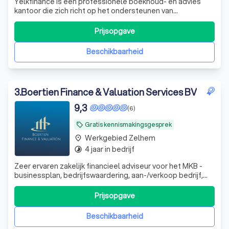
Yelkfinance is een professionele boekhoud- en advies
kantoor die zich richt op het ondersteunen van
ondernemers en bedrijven in Nederland, maar wij helpen
ook particulieren met hun inkomstenbelasting. Met onze
Prijsopgave
expertise in financiële administratie, belastingadvies en
bedrijfsoptimalisatie helpen wij
Beschikbaarheid
3
.
Boertien Finance & Valuation Services BV
9,3
(6)
Gratis kennismakingsgesprek
local_offer
Werkgebied Zelhem
place
4 jaar in bedrijf
timelapse
Zeer ervaren zakelijk financieel adviseur voor het MKB -
businessplan, bedrijfswaardering, aan-/verkoop bedrijf,
werknemersparticipaties, financieel zwaar weer en whoa
trajecten. DGA advisering
Prijsopgave
Beschikbaarheid