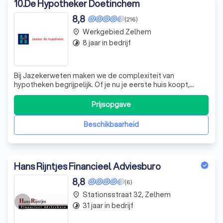
10
.
De Hypotheker Doetinchem
8,8
(216)
Werkgebied Zelhem
place
8 jaar in bedrijf
timelapse
Bij Jazekerweten maken we de complexiteit van
hypotheken begrijpelijk. Of je nu je eerste huis koopt,
verhuist of je huidige hypotheek wilt oversluiten, wij
bieden inzicht met onze korte video's. We behandelen
Prijsopgave
thema's zoals besparen op maandlasten, verduurzaming
van je woning en de aflossingsvrije h
Beschikbaarheid
Hans Rijntjes Financieel Adviesburo
8,8
(6)
Stationsstraat 32, Zelhem
place
31 jaar in bedrijf
timelapse