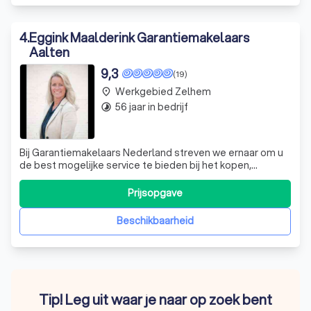
4
.
Eggink Maalderink Garantiemakelaars
Aalten
9,3
(19)
Werkgebied Zelhem
place
56 jaar in bedrijf
timelapse
Bij Garantiemakelaars Nederland streven we ernaar om u
de best mogelijke service te bieden bij het kopen,
verkopen of huren van een woning. Onze expertise ligt in
het nauwkeurig invoeren van gegevens en het opstellen
Prijsopgave
van gebruikersprofielen voor marketingdoeleinden. We
onderscheiden ons door onze te
Beschikbaarheid
Tip! Leg uit waar je naar op zoek bent