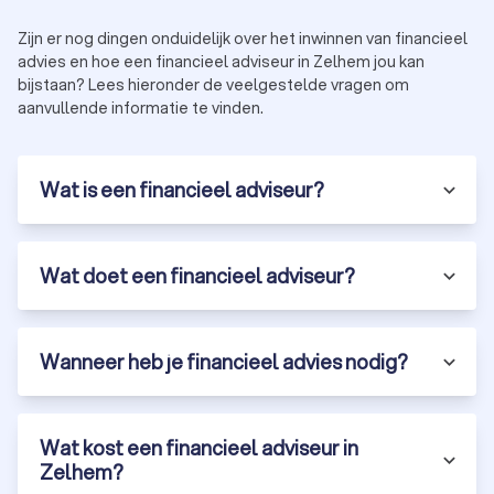
vandaag nog contact op met een
beleggingsadviseur
in
Zelhem en begin met het opbouwen van je financiële
Zijn er nog dingen onduidelijk over het inwinnen van financieel
toekomst.
advies en hoe een financieel adviseur in Zelhem jou kan
bijstaan? Lees hieronder de veelgestelde vragen om
aanvullende informatie te vinden.
Financieel adviseur belasting in Zelhem
Belastingen zijn complex en hebben een grote impact op je
financiële situatie. Een financieel adviseur helpt je
Wat is een financieel adviseur?
belastingvoordelen te benutten en onnodige kosten te
vermijden. Denk hierbij aan:
Advies over belastingaftrek, zoals
hypotheekrenteaftrek of giften.
Wat doet een financieel adviseur?
Het opstellen van een fiscaal gunstig plan voor
pensioenopbouw of beleggen.
Ondersteuning bij belastingaangifte of het vermijden
van dubbele belasting bij internationaal inkomen.
Wanneer heb je financieel advies nodig?
Bekijk onze
top 10 belastingadviseurs
in Zelhem en laat je
belastingszaken professioneel regelen door een erkend
financieel adviseur.
Wat kost een financieel adviseur in
Zelhem?