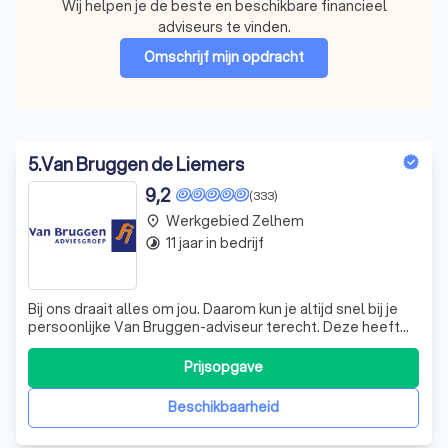
Wij helpen je de beste en beschikbare financieel
adviseurs te vinden.
Omschrijf mijn opdracht
5
.
Van Bruggen de Liemers
9,2
(333)
Werkgebied Zelhem
place
11 jaar in bedrijf
timelapse
Bij ons draait alles om jou. Daarom kun je altijd snel bij je
persoonlijke Van Bruggen-adviseur terecht. Deze heeft
alle tijd voor jou, zodat jij na een afspraak optimaal
geïnformeerd en geadviseerd bent. Persoonlijke
Prijsopgave
aandacht, betrokkenheid en duidelijkheid staan hierbij
centraal. Wij zorgen ervoor
Beschikbaarheid