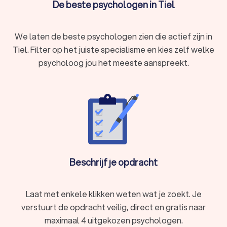
De beste psychologen in Tiel
Trauma of PTSS
Verlies of rouwverwerking
Zorgen, slapeloosheid of nachtmerries
We laten de beste psychologen zien die actief zijn in
Een psycholoog in Tiel biedt deskundige begeleiding en helpt
je weer in balans te komen.
Tiel. Filter op het juiste specialisme en kies zelf welke
psycholoog jou het meeste aanspreekt.
Wat doet een psycholoog?
Een psycholoog helpt mensen met psychische klachten,
zoals angst, stress, depressie of trauma's. Dit gebeurt door
middel van diagnostiek, therapie en begeleiding. Afhankelijk
van de specialisatie van de psycholoog kunnen verschillende
behandelmethoden worden toegepast, zoals cognitieve
gedragstherapie, EMDR of systeemtherapie.
Beschrijf je opdracht
Soorten psychologen
Laat met enkele klikken weten wat je zoekt. Je
Er zijn verschillende soorten psychologen, elk
verstuurt de opdracht veilig, direct en gratis naar
gespecialiseerd in specifieke gebieden. Hier zijn enkele
maximaal 4 uitgekozen psychologen.
veelvoorkomende typen:
Klinisch psycholoog:
gespecialiseerd in het behandelen