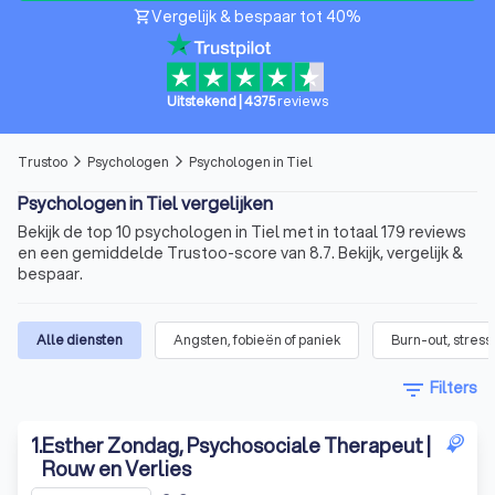
Vergelijk & bespaar tot 40%
shopping_cart
Uitstekend
|
4375
reviews
Trustoo
Psychologen
Psychologen in Tiel
arrow_forward_ios
arrow_forward_ios
Psychologen in Tiel vergelijken
Bekijk de top 10 psychologen in Tiel met in totaal 179 reviews
en een gemiddelde Trustoo-score van 8.7. Bekijk, vergelijk &
bespaar.
Alle diensten
Angsten, fobieën of paniek
Burn-out, stress
filter_list
Filters
1
.
Esther Zondag, Psychosociale Therapeut |
Rouw en Verlies