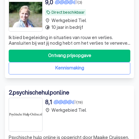
9,0
(3)
Direct beschikbaar
local_offer
Werkgebied Tiel
place
10 jaar in bedrijf
timelapse
Ik bied begeleiding in situaties van rouw en verlies.
Aansluiten bij wat jij nodig hebt om het verlies te verweven
in jouw leven.
Ontvang prijsopgave
Kennismaking
2
.
psychischehulponline
8,1
(19)
Werkgebied Tiel
place
Psychische hulp online is opgericht door Maaike Cruijssen.