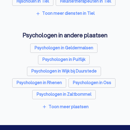
Rijscholen in Tiel
Relatietherapeuten in Tiel
Belastingadviseurs in Tiel
Toon meer diensten in Tiel
add
Hypotheekadviseurs in Tiel
Personal trainers in Tiel
Psychologen in andere plaatsen
Diëtisten in Tiel
Psychologen in Geldermalsen
Psychologen in Puiflijk
Psychologen in Wijk bij Duurstede
Psychologen in Rhenen
Psychologen in Oss
Psychologen in Zaltbommel
Psychologen in Berghem
Toon meer plaatsen
add
Psychologen in Culemborg
Psychologen in Geffen
Psychologen in Veenendaal