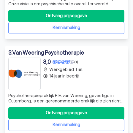
Onze visie is om psychische hulp overal ter wereld
bereikbaar te maken. Bereikbaar voor mensen die
behoefte hebben aan zorg en zodat psychologen ook
Ontvang prijsopgave
vanuit meerdere locaties kunnen werken. Tijdens
verschillende reizen is het Maaike helder g
Kennismaking
3
.
Van Weering Psychotherapie
8,0
(1)
Werkgebied Tiel
place
14 jaar in bedrijf
timelapse
Psychotherapiepraktijk R.E. van Weering, gevestigd in
Culemborg, is een gerenommeerde praktijk die zich richt
op volwassenen vanaf 18 jaar. Met een BIG-registratie als
psychotherapeut en een inschrijving bij de Kamer van
Ontvang prijsopgave
Koophandel, bieden we een veilige en professionele
omgeving voor onze cliënten.
Kennismaking