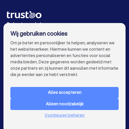
Psychologen in Amsterdam
Psychologen in Rotterdam
De beste psychologen voor jou
Wij gebruiken cookies
Psychologen in Den Haag
Psychologen in Utrecht
info@trustoo.nl
Om je beter en persoonlijker te helpen, analyseren we
Psychologen in Eindhoven
Psychologen in Tilburg
het websiteverkeer. Hiermee kunnen we content en
advertenties personaliseren en functies voor social
Psychologen in Groningen
Psychologen in Almere
media bieden. Deze gegevens worden gedeeld met
onze partners en zij kunnen dit aanvullen met informatie
Psychologen in Breda
Psychologen in Nijmegen
keyboard_arrow_down
VOOR PARTICULIEREN
die je eerder aan ze hebt verstrekt.
Psychologen in Enschede
Psychologen in Haarlem
keyboard_arrow_down
VOOR BEDRIJVEN
Psychologen in Arnhem
Alles accepteren
keyboard_arrow_down
OVER TRUSTOO
Psychologen in Amersfoort
Alleen noodzakelijk
LAND
Nederland
Psychologen in Apeldoorn
Voorkeuren beheren
België
Duitsland
Psychologen in Den Bosch