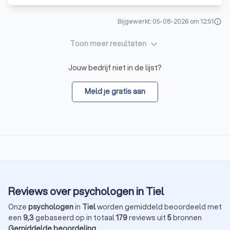
Bijgewerkt: 05-08-2026 om 12:51
info
keyboard_arrow_down
Toon meer resultaten
Jouw bedrijf niet in de lijst?
Meld je gratis aan
Reviews over psychologen in Tiel
Onze
psychologen
in
Tiel
worden gemiddeld beoordeeld met
een
9,3
gebaseerd op in totaal
179
reviews uit
5
bronnen
Gemiddelde beoordeling