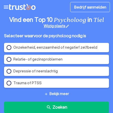
menu
Bedrijf aanmelden
Vind een Top 10
in
Psycholoog
Tiel
Wijzig plaats
edit
Selecteer waarvoor de psycholoog nodig is
Onzekerheid, eenzaamheid of negatief zelfbeeld
Relatie- of gezinsproblemen
Depressie of neerslachtig
Trauma of PTSS
Bekijk meer
add
Zoeken
search