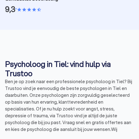
9,3
•
star
star
star
star
star_half
Psycholoog in Tiel: vind hulp via
Trustoo
Ben je op zoek naar een professionele psycholoog in Tiel? Bij
Trustoo vind je eenvoudig de beste psychologen in Tiel en
daarbuiten. Onze psychologen zijn zorgvuldig geselecteerd
op basis van hun ervaring, klanttevredenheid en
specialisaties. Of je nu hulp zoekt voor angst, stress,
depressie of trauma, via Trustoo vind je altijd de juiste
psycholoog die bij jou past. Vraag snel en gratis offertes aan
en kies de psycholoog die aansluit bij jouw wensen.Wij
hebben een selectie gemaakt van de hoogst beoordeelde