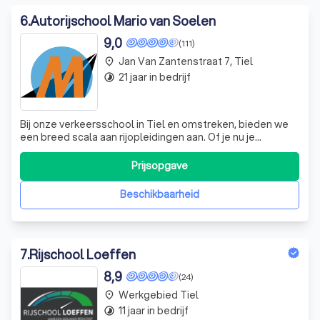
6
.
Autorijschool Mario van Soelen
9,0
(111)
Jan Van Zantenstraat 7, Tiel
place
21 jaar in bedrijf
timelapse
Bij onze verkeersschool in Tiel en omstreken, bieden we
een breed scala aan rijopleidingen aan. Of je nu je
autorijbewijs, motorrijbewijs of bromfiets/scooterrijbewijs
wilt halen, wij staan voor je klaar. We onderscheiden ons
Prijsopgave
als een "no-nonsense" verkeersschool, waarbij we je op
een efficiënte en e
Beschikbaarheid
7
.
Rijschool Loeffen
8,9
(24)
Werkgebied Tiel
place
11 jaar in bedrijf
timelapse