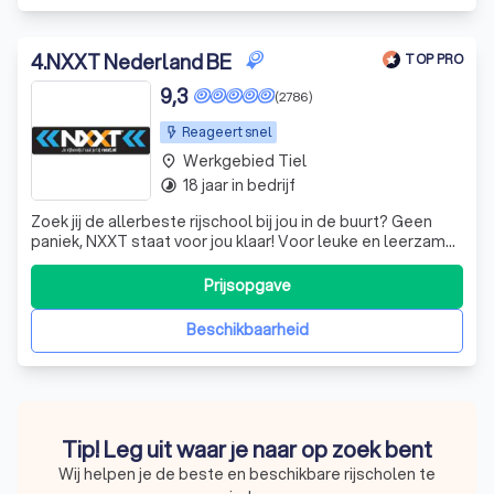
4
.
NXXT Nederland BE
TOP PRO
9,3
(2786)
Reageert snel
Werkgebied Tiel
place
18 jaar in bedrijf
timelapse
Zoek jij de allerbeste rijschool bij jou in de buurt? Geen
paniek, NXXT staat voor jou klaar! Voor leuke en leerzame
rijlessen ben je bij ons aan het juiste adres. Al onze
instructeurs zijn zeer deskundig en ervaren. Daardoor krijg
Prijsopgave
jij precies de begeleiding die jij nodig hebt. Dat zorgt
ervoor dat
Beschikbaarheid
Tip! Leg uit waar je naar op zoek bent
Wij helpen je de beste en beschikbare rijscholen te