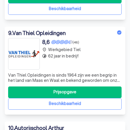
gaan en staan waar je wil. Bij Bob Rijschool krijg je les van je
vaste instructeur
Beschikbaarheid
9
.
Van Thiel Opleidingen
8,6
(46)
Werkgebied Tiel
place
62 jaar in bedrijf
timelapse
Van Thiel Opleidingen is sinds 1964 zijn we een begrip in
het land van Maas en Waal en bekend geworden om onze
professionaliteit, persoonlijke benadering en kwaliteit. Bij
van Thiel Opleidingen kunt u terecht voor alle
Prijsopgave
rijopleidingen, beroepsopleidingen, VCA-cursussen,
heftruckcursussen en BHV-trai
Beschikbaarheid
10
.
Autorijschool Arthur