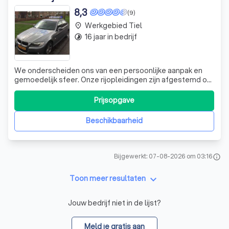
8,3
(9)
Werkgebied Tiel
place
16 jaar in bedrijf
timelapse
We onderscheiden ons van een persoonlijke aanpak en
gemoedelijk sfeer. Onze rijopleidingen zijn afgestemd op
de vraag en de behoefte van de cursist. Want leren
autorijden moet ook leuk zijn! Autorijschool Arthur kan een
Prijsopgave
beroep doen op ervaren instructeurs die al jarenlang
integer, vriendelijk en pro
Beschikbaarheid
Bijgewerkt: 07-08-2026 om 03:16
info
keyboard_arrow_down
Toon meer resultaten
Jouw bedrijf niet in de lijst?
Meld je gratis aan