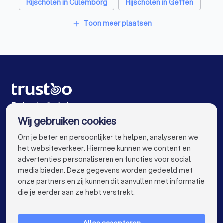
Rijscholen in Culemborg
Rijscholen in Geffen
Rijscholen in Veenendaal
Rijscholen in Amsterdam
Toon meer plaatsen
add
Rijscholen in Rotterdam
Rijscholen in Den Haag
Rijscholen in Utrecht
Rijscholen in Eindhoven
Rijscholen in Tilburg
Rijscholen in Groningen
Rijscholen in Almere
Rijscholen in Breda
De beste rijscholen voor jou
Wij gebruiken cookies
Rijscholen in Nijmegen
Rijscholen in Enschede
info@trustoo.nl
Om je beter en persoonlijker te helpen, analyseren we
Rijscholen in Haarlem
Rijscholen in Arnhem
het websiteverkeer. Hiermee kunnen we content en
advertenties personaliseren en functies voor social
Rijscholen in Amersfoort
Rijscholen in Apeldoorn
media bieden. Deze gegevens worden gedeeld met
onze partners en zij kunnen dit aanvullen met informatie
Rijscholen in Den Bosch
Rijscholen in Maastricht
keyboard_arrow_down
VOOR PARTICULIEREN
die je eerder aan ze hebt verstrekt.
Rijscholen in Leiden
Rijscholen in Dordrecht
keyboard_arrow_down
VOOR BEDRIJVEN
Rijscholen in Zoetermeer