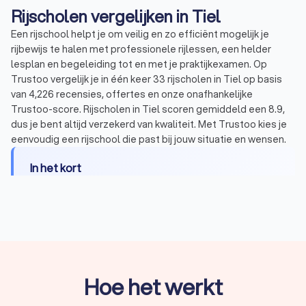
Rijscholen vergelijken in Tiel
Een rijschool helpt je om veilig en zo efficiënt mogelijk je
rijbewijs te halen met professionele rijlessen, een helder
lesplan en begeleiding tot en met je praktijkexamen. Op
Trustoo vergelijk je in één keer 33 rijscholen in Tiel op basis
van 4,226 recensies, offertes en onze onafhankelijke
Trustoo-score. Rijscholen in Tiel scoren gemiddeld een 8.9,
dus je bent altijd verzekerd van kwaliteit. Met Trustoo kies je
eenvoudig een rijschool die past bij jouw situatie en wensen.
In het kort
Rijlessen voor elk soort voertuig – haal je
rijbewijs
A, B, C, D of E
.
Begeleiding die bij jouw wensen en behoeften
past: van
spoedcursus
tot
faalangstbegeleiding
.
Verschillende lespakketten met rijlessen van
Hoe het werkt
gemiddeld
€ 45,- tot € 65,- per uur
.