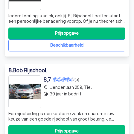
Iedere leerling is uniek, ook jij. Bij Rijschool Loeffen staat
een persoonlijke benadering voorop. Of je nu theoretisch
of praktisch bent ingesteld, Rijschool Loeffen kijkt naar
wie jij bent! Op deze manier haal jij je rijbewijs op jouw
Prijsopgave
tempo. Met vaste lesprijzen en iedere keer dezelfde
instructeu
Beschikbaarheid
8
.
Bob Rijschool
8,7
(9)
Liendenlaan 259, Tiel
place
30 jaar in bedrijf
timelapse
Een rijopleiding is een kostbare zaak en daarom is uw
keuze van een goede rijschool van groot belang. Je
rijbewijs is eenmalige investering waarvan je een leven
lang profijt hebt. Het maakt je onafhankelijk en je kunt
Prijsopgave