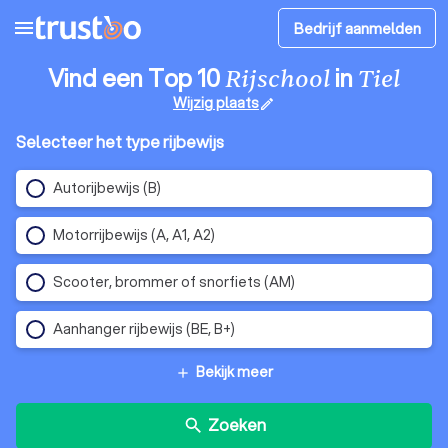
menu
Bedrijf aanmelden
Vind een Top 10
in
Rijschool
Tiel
Wijzig plaats
edit
Selecteer het type rijbewijs
Autorijbewijs (B)
Motorrijbewijs (A, A1, A2)
Scooter, brommer of snorfiets (AM)
Aanhanger rijbewijs (BE, B+)
Bekijk meer
add
Zoeken
search