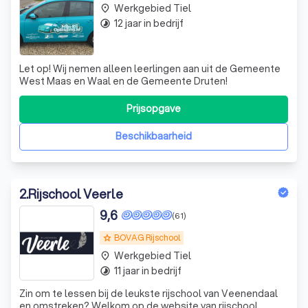
Werkgebied Tiel
place
12 jaar in bedrijf
timelapse
Let op! Wij nemen alleen leerlingen aan uit de Gemeente
West Maas en Waal en de Gemeente Druten!
Prijsopgave
Beschikbaarheid
2
.
Rijschool Veerle
9,6
(61)
BOVAG Rijschool
grade
Werkgebied Tiel
place
11 jaar in bedrijf
timelapse
Zin om te lessen bij de leukste rijschool van Veenendaal
en omstreken? Welkom op de website van rijschool