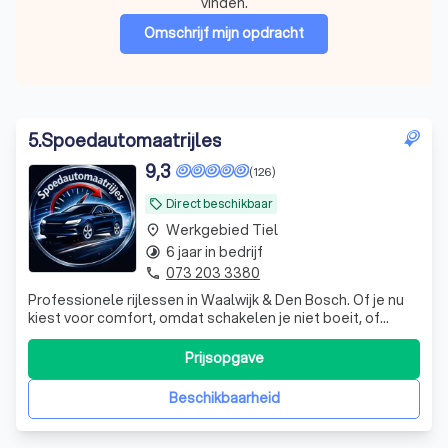
vinden.
Omschrijf mijn opdracht
5
.
Spoedautomaatrijles
9,3
(126)
Direct beschikbaar
local_offer
Werkgebied Tiel
place
6 jaar in bedrijf
timelapse
073 203 3380
phone
Professionele rijlessen in Waalwijk & Den Bosch. Of je nu
kiest voor comfort, omdat schakelen je niet boeit, of
omdat automaat simpelweg de toekomst is — wij helpen
iedereen. Ook specialist in ADHD, rijangst & faalangst.
Prijsopgave
Beschikbaarheid