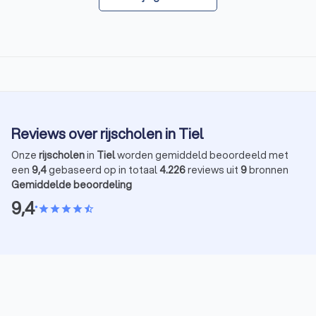
Reviews over rijscholen in Tiel
Onze
rijscholen
in
Tiel
worden gemiddeld beoordeeld met
een
9,4
gebaseerd op in totaal
4.226
reviews uit
9
bronnen
Gemiddelde beoordeling
9,4
•
star
star
star
star
star_half