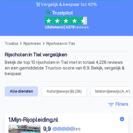
Vergelijk & bespaar tot 40%
shopping_cart
Uitstekend
|
4378
reviews
Trustoo
Rijscholen
Rijscholen in Tiel
arrow_forward_ios
arrow_forward_ios
Rijscholen in Tiel vergelijken
Bekijk de top 10 rijscholen in Tiel met in totaal 4,226 reviews
en een gemiddelde Trustoo-score van 8.9. Bekijk, vergelijk &
bespaar.
Alle diensten
Autorijbewijs (B)
(
26
)
Motorrijbewijs (A, A1, 
filter_list
Filters
1
.
Mijn-Rijopleiding.nl
9,9
(91)