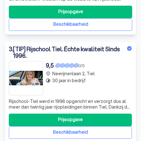
Veerle, een kleine rijschool in Veenendaal die groot is in
passende persoonlijke benaderingen en waar kwaliteit
Prijsopgave
vooraan staat!
Beschikbaarheid
3
.
[TIP] Rijschool Tiel. Échte kwaliteit Sinds
1996.
9,5
(27)
Neerijnenlaan 2, Tiel
place
30 jaar in bedrijf
timelapse
Rijschool-Tiel werd in 1996 opgericht en verzorgt dus al
meer dan twintig jaar rijopleidingen binnen Tiel. Dankzij de
combinatie van persoonlijke aandacht en professionele
leermethoden leiden we je op tot een verantwoordelijke
Prijsopgave
en zelfverzekerde bestuurder. Elke leerling is anders,
daarvan zijn we o
Beschikbaarheid