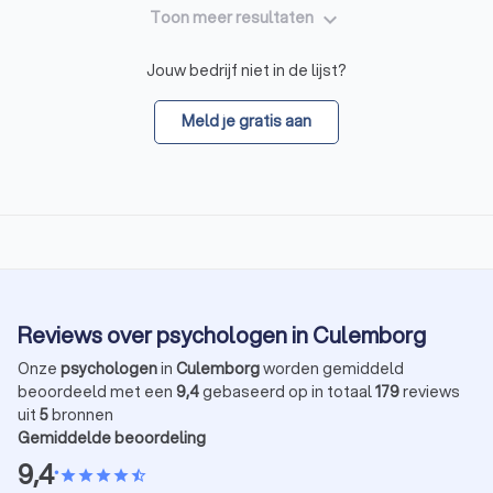
keyboard_arrow_down
Toon meer resultaten
Jouw bedrijf niet in de lijst?
Meld je gratis aan
Reviews over psychologen in Culemborg
Onze
psychologen
in
Culemborg
worden gemiddeld
beoordeeld met een
9,4
gebaseerd op in totaal
179
reviews
uit
5
bronnen
Gemiddelde beoordeling
9,4
•
star
star
star
star
star_half