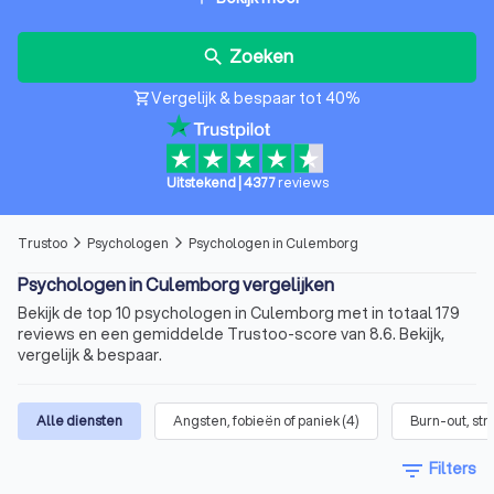
Zoeken
search
Vergelijk & bespaar tot 40%
shopping_cart
Uitstekend
|
4377
reviews
Trustoo
Psychologen
Psychologen in Culemborg
arrow_forward_ios
arrow_forward_ios
Psychologen in Culemborg vergelijken
Bekijk de top 10 psychologen in Culemborg met in totaal 179
reviews en een gemiddelde Trustoo-score van 8.6. Bekijk,
vergelijk & bespaar.
Alle diensten
Angsten, fobieën of paniek
(
4
)
Burn-out, str
filter_list
Filters