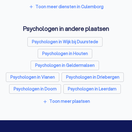
Relatietherapeuten in Culemborg
Toon meer diensten in Culemborg
add
Belastingadviseurs in Culemborg
Psychologen in andere plaatsen
Hypotheekadviseurs in Culemborg
Personal trainers in Culemborg
Psychologen in Wijk bij Duurstede
Diëtisten in Culemborg
Psychologen in Houten
Psychologen in Geldermalsen
Psychologen in Vianen
Psychologen in Driebergen
Psychologen in Doorn
Psychologen in Leerdam
Psychologen in Nieuwegein
Psychologen in Zeist
Toon meer plaatsen
add
Psychologen in IJsselstein
Psychologen in Amsterdam