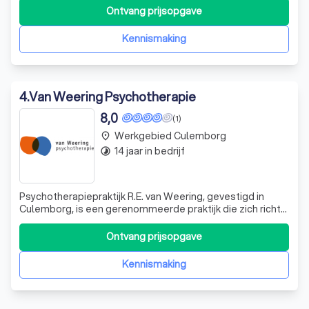
behoefte hebben aan zorg en zodat psychologen ook
Ontvang prijsopgave
vanuit meerdere locaties kunnen werken. Tijdens
verschillende reizen is het Maaike helder g
Kennismaking
4
.
Van Weering Psychotherapie
8,0
(1)
Werkgebied Culemborg
place
14 jaar in bedrijf
timelapse
Psychotherapiepraktijk R.E. van Weering, gevestigd in
Culemborg, is een gerenommeerde praktijk die zich richt
op volwassenen vanaf 18 jaar. Met een BIG-registratie als
psychotherapeut en een inschrijving bij de Kamer van
Ontvang prijsopgave
Koophandel, bieden we een veilige en professionele
omgeving voor onze cliënten.
Kennismaking