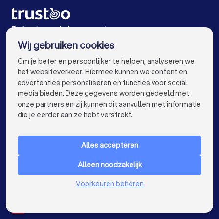
Psychologen in Rotterdam
Psychologen in Den Haag
Psychologen in Utrecht
De beste psychologen voor jou
Wij gebruiken cookies
Psychologen in Eindhoven
Psychologen in Tilburg
info@trustoo.nl
Om je beter en persoonlijker te helpen, analyseren we
Psychologen in Groningen
Psychologen in Almere
het websiteverkeer. Hiermee kunnen we content en
advertenties personaliseren en functies voor social
Psychologen in Breda
Psychologen in Nijmegen
media bieden. Deze gegevens worden gedeeld met
onze partners en zij kunnen dit aanvullen met informatie
Psychologen in Enschede
Psychologen in Haarlem
keyboard_arrow_down
VOOR PARTICULIEREN
die je eerder aan ze hebt verstrekt.
Psychologen in Arnhem
keyboard_arrow_down
VOOR BEDRIJVEN
Psychologen in Amersfoort
Alles accepteren
keyboard_arrow_down
OVER TRUSTOO
Psychologen in Apeldoorn
Alleen noodzakelijk
LAND
Nederland
Psychologen in Den Bosch
Voorkeuren beheren
België
Duitsland
Psychologen in Maastricht
Psychologen in Leiden
Spanje