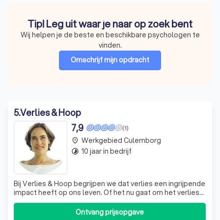
Tip! Leg uit waar je naar op zoek bent
Wij helpen je de beste en beschikbare psychologen te
vinden.
Omschrijf mijn opdracht
5
.
Verlies & Hoop
7,9
(1)
Werkgebied Culemborg
place
10 jaar in bedrijf
timelapse
Bij Verlies & Hoop begrijpen we dat verlies een ingrijpende
impact heeft op ons leven. Of het nu gaat om het verlies
van een dierbare, een relatie, of zelfs dromen en
toekomstplannen, we staan klaar om je te ondersteunen
Ontvang prijsopgave
in deze uitdagende tijden. Onze aanpak is gebaseerd op