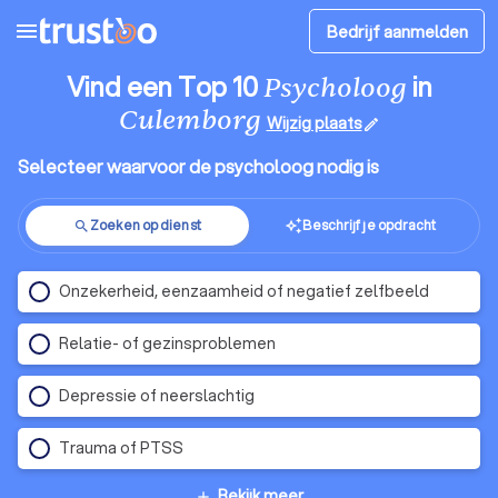
menu
Bedrijf aanmelden
Vind een Top 10
in
Psycholoog
Culemborg
Wijzig plaats
edit
Selecteer waarvoor de psycholoog nodig is
Zoeken op dienst
Beschrijf je opdracht
auto_awesome
search
Onzekerheid, eenzaamheid of negatief zelfbeeld
Relatie- of gezinsproblemen
Depressie of neerslachtig
Trauma of PTSS
Bekijk meer
add