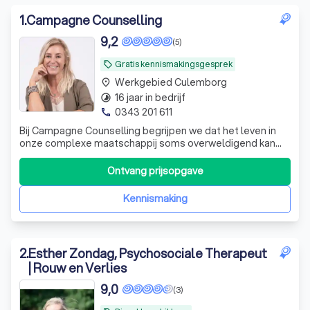
1
.
Campagne Counselling
9,2
(5)
Gratis kennismakingsgesprek
local_offer
Werkgebied Culemborg
place
16 jaar in bedrijf
timelapse
0343 201 611
phone
Bij Campagne Counselling begrijpen we dat het leven in
onze complexe maatschappij soms overweldigend kan
zijn. Stress, burn-out en emotionele problemen kunnen
ons uit balans brengen. Daarom bied ik een doelgerichte
Ontvang prijsopgave
en creatieve aanpak aan, waarbij ik samen met u inzicht
creëer in uw situatie. Door m
Kennismaking
2
.
Esther Zondag, Psychosociale Therapeut
| Rouw en Verlies
9,0
(3)