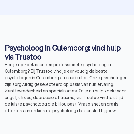
Psycholoog in Culemborg: vind hulp
via Trustoo
Ben je op zoek naar een professionele psycholoog in
Culemborg? Bij Trustoo vind je eenvoudig de beste
psychologen in Culemborg en daarbuiten. Onze psychologen
zijn zorgvuldig geselecteerd op basis van hun ervaring,
klanttevredenheid en specialisaties. Of je nu hulp zoekt voor
angst, stress, depressie of trauma, via Trustoo vind je altijd
de juiste psycholoog die bij jou past. Vraag snel en gratis
offertes aan en kies de psycholoog die aansluit bij jouw
wensen.Wij hebben een selectie gemaakt van de hoogst
beoordeelde psychologen in Culemborg. Deze psychologen
hebben een uitstekende Trustoo-score van 8.6. Of je nu op