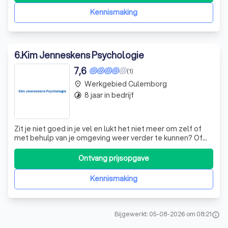
de nieuwste inzichten in
Kennismaking
6
.
Kim Jenneskens Psychologie
7,6
(1)
Werkgebied Culemborg
place
8 jaar in bedrijf
timelapse
Zit je niet goed in je vel en lukt het niet meer om zelf of
met behulp van je omgeving weer verder te kunnen? Of
heb je een vraag op het gebied van hoogbegaafdheid?
Dan kan ik je wellicht helpen. Ik ben Kim Jenneskens en als
Ontvang prijsopgave
GZ-psycholoog werkzaam in deze praktijk. In 2007 ben ik in
Groningen afges
Kennismaking
Bijgewerkt: 05-08-2026 om 08:21
info