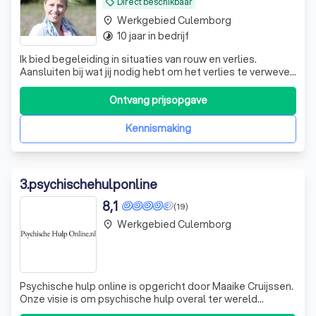
Direct beschikbaar
local_offer
Werkgebied Culemborg
place
10 jaar in bedrijf
timelapse
Ik bied begeleiding in situaties van rouw en verlies.
Aansluiten bij wat jij nodig hebt om het verlies te verweven
in jouw leven.
Ontvang prijsopgave
Kennismaking
3
.
psychischehulponline
8,1
(19)
Werkgebied Culemborg
place
Psychische hulp online is opgericht door Maaike Cruijssen.
Onze visie is om psychische hulp overal ter wereld
bereikbaar te maken. Bereikbaar voor mensen die