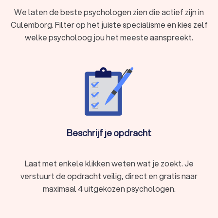
Zorgen, slapeloosheid of nachtmerries
We laten de beste psychologen zien die actief zijn in
Een psycholoog in Culemborg biedt deskundige begeleiding
en helpt je weer in balans te komen.
Culemborg. Filter op het juiste specialisme en kies zelf
welke psycholoog jou het meeste aanspreekt.
Wat doet een psycholoog?
Een psycholoog helpt mensen met psychische klachten,
zoals angst, stress, depressie of trauma's. Dit gebeurt door
middel van diagnostiek, therapie en begeleiding. Afhankelijk
van de specialisatie van de psycholoog kunnen verschillende
behandelmethoden worden toegepast, zoals cognitieve
gedragstherapie, EMDR of systeemtherapie.
Beschrijf je opdracht
Soorten psychologen
Laat met enkele klikken weten wat je zoekt. Je
Er zijn verschillende soorten psychologen, elk
verstuurt de opdracht veilig, direct en gratis naar
gespecialiseerd in specifieke gebieden. Hier zijn enkele
maximaal 4 uitgekozen psychologen.
veelvoorkomende typen:
Klinisch psycholoog:
gespecialiseerd in het behandelen
van mentale stoornissen zoals depressie, angst en
verslaving. Klinisch psychologen in Culemborg bieden