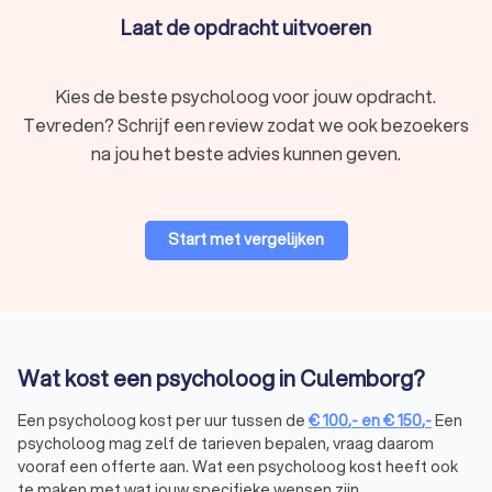
Laat de opdracht uitvoeren
Waarom kiezen voor een psycholoog in
Culemborg?
Kies de beste psycholoog voor jouw opdracht.
Het inschakelen van een psycholoog in Culemborg biedt veel
Tevreden? Schrijf een review zodat we ook bezoekers
voordelen. Een psycholoog in Culemborg helpt je niet alleen
na jou het beste advies kunnen geven.
bij het overwinnen van mentale uitdagingen, maar biedt ook
inzichten en strategieën om sterker in het leven te staan.
Enkele redenen om een psycholoog in Culemborg te kiezen:
Deskundige hulp:
psychologen in Culemborg hebben de
Start met vergelijken
kennis en ervaring om complexe problemen aan te
pakken.
Op maat gemaakte begeleiding:
elke behandeling wordt
afgestemd op jouw unieke situatie.
Verbetering van kwaliteit van leven:
door mentale
problemen aan te pakken, voel je je beter en gelukkiger.
Wat kost een psycholoog in Culemborg?
Een psycholoog kost per uur tussen de
€
100
,-
en
€
150
,-
Een
Hoe vind je de juiste psycholoog in
psycholoog mag zelf de tarieven bepalen, vraag daarom
Culemborg?
vooraf een offerte aan. Wat een psycholoog kost heeft ook
Het vinden van een psycholoog in Culemborg die bij jou past,
te maken met wat jouw specifieke wensen zijn.