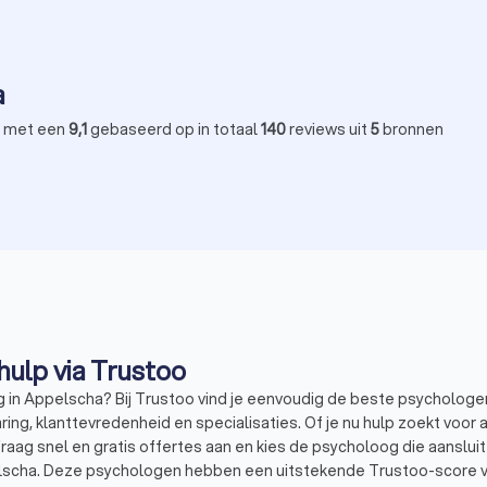
a
 met een
9,1
gebaseerd op in totaal
140
reviews uit
5
bronnen
Psycholoog in Appelscha: vind hulp via Trustoo
g in Appelscha? Bij Trustoo vind je eenvoudig de beste psycholog
ring, klanttevredenheid en specialisaties. Of je nu hulp zoekt voor 
t. Vraag snel en gratis offertes aan en kies de psycholoog die aans
cha. Deze psychologen hebben een uitstekende Trustoo-score van 8