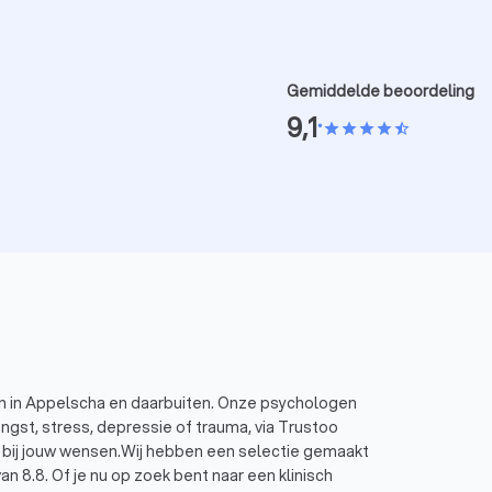
Gemiddelde beoordeling
9,1
•
star
star
star
star
star_half
en in Appelscha en daarbuiten. Onze psychologen
angst, stress, depressie of trauma, via Trustoo
luit bij jouw wensen.Wij hebben een selectie gemaakt
.8. Of je nu op zoek bent naar een klinisch