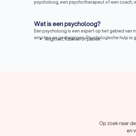
psycholoog, een psychotherapeut of een coach, 
Wat is een psycholoog?
Een psycholoog is een expert op het gebied van
emoties en gedragingen. Psychologische hulp is 
Angsten, fobieën of paniek
Depressie of neerslachtig
Relatie- of gezinsproblemen
eetproblemen of negatief lichaamsbeeld
Verslaving
Loopbaan of werkgerelateerd probleem
Burn-out, stress of overspannen
Onzekerheid, eenzaamheid of negatief zelf
Trauma of PTSS
Verlies of rouwverwerking
Zorgen, slapeloosheid of nachtmerries
Een psycholoog in Appelscha biedt deskundige beg
Op zoek naar de
Wat doet een psycholoog?
en v