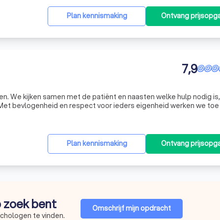
Plan kennismaking
Ontvang prijsopg
7,9
n. We kijken samen met de patiënt en naasten welke hulp nodig is,
s. Met bevlogenheid en respect voor ieders eigenheid werken we toe
elbevinden. Onze missie is om samen te werken aan herstel en kwali
Plan kennismaking
Ontvang prijsopg
p zoek bent
Omschrijf mijn opdracht
ychologen te vinden.