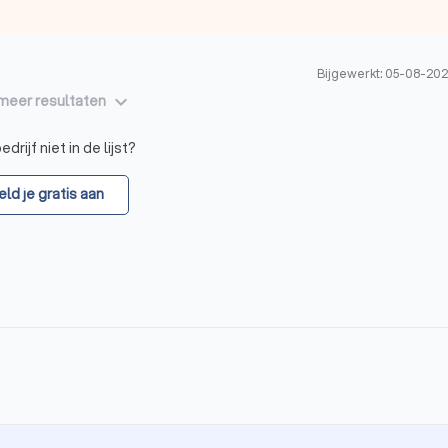
Bijgewerkt: 05-08-202
keyboard_arrow_down
meer resultaten
drijf niet in de lijst?
ld je gratis aan