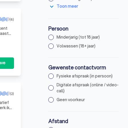
expand_more
Toon meer
(6)
Persoon
kent
Naast
Minderjarig (tot 18 jaar)
e
Volwassen (18+ jaar)
ave
Gewenste contactvorm
Fysieke afspraak (in persoon)
Digitale afspraak (online / video-
call)
(2)
Geen voorkeur
atief
erk ik
ringe
Afstand