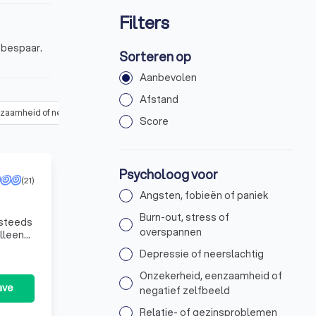
Filters
 bespaar.
Sorteren op
Aanbevolen
Afstand
zaamheid of negatief zelfbeeld
Relatie- of gezinsproblemen
T
Score
Psycholoog voor
(21)
Angsten, fobieën of paniek
Burn-out, stress of
overspannen
alleen
Depressie of neerslachtig
Onzekerheid, eenzaamheid of
ave
negatief zelfbeeld
Relatie- of gezinsproblemen