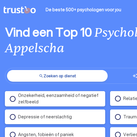
De beste 500+ psychologen
voor jou
Vind een Top 10
Psycho
Appelscha
Zoeken op dienst
auto_aweso
search
Onzekerheid, eenzaamheid of negatief
Relati
zelfbeeld
Depressie of neerslachtig
Traum
Angsten, fobieën of paniek
Verlie