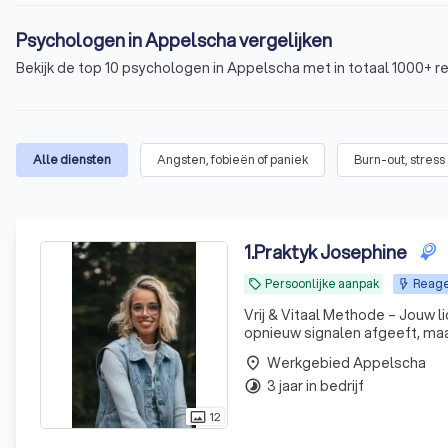
Psychologen in Appelscha vergelijken
Bekijk de top 10 psychologen in Appelscha met in totaal 1000+ r
Alle diensten
Angsten, fobieën of paniek
Burn-out, stress
1
.
Praktyk Josephine
Persoonlijke aanpak
Reage
local_offer
Vrij & Vitaal Methode – Jouw lichaam liegt 
opnieuw signalen afgeeft, maar
Werkgebied Appelscha
place
3 jaar in bedrijf
timelapse
12
photo_size_select_actual