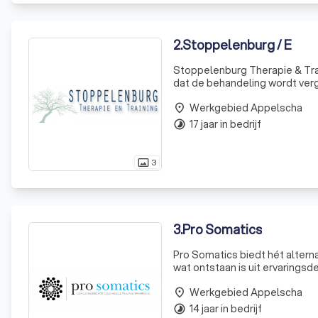
2
.
Stoppelenburg / E
Stoppelenburg Therapie & Trai
dat de behandeling wordt verg
individuele psychotherapie w
Werkgebied Appelscha
Cognitiev
place
17 jaar in bedrijf
timelapse
3
photo_size_select_actual
3
.
Pro Somatics
Pro Somatics biedt hét altern
wat ontstaan is uit ervaringsde
met mensen die te maken hebb
Werkgebied Appelscha
place
14 jaar in bedrijf
timelapse