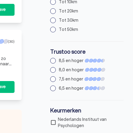
Tot 10km
ave
Tot 20km
Tot 30km
Tot 50km
(30)
Trustoo score
 zo
8,5 en hoger
 naar
teit
8,0 en hoger
7,5 en hoger
ave
6,5 en hoger
Keurmerken
Nederlands Instituut van
check_box_outline_blank
Psychologen