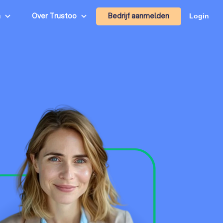
Bedrijf aanmelden
n
Over Trustoo
Login