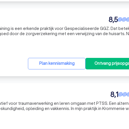
8,5
ning is een erkende praktijk voor Gespecialiseerde GGZ. Dat bete
oed door de zorgverzekering met een verwijzing van de huisarts. 
ordt er groepspsychotherapie aangeboden op basis van Integratiev
Plan kennismaking
Ontvang prijsopg
8,1
atief voor traumaverwerking en leren omgaan met PTSS. Een altern
skundigheid, opleiding en vakkennis. In mijn praktijk in Krommenie w
en (gehad) met langdurig aanhoudende stress, traumatische erva