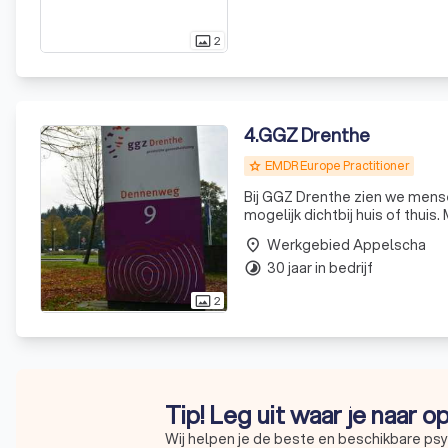
2
photo_size_select_actual
4
.
GGZ Drenthe
EMDR Europe Practitioner
grade
Bij GGZ Drenthe zien we mense
mogelijk dichtbij huis of thui
herstel, optimaal welzijn en w
Werkgebied Appelscha
place
30 jaar in bedrijf
timelapse
2
photo_size_select_actual
Tip! Leg uit waar je naar o
Wij helpen je de beste en beschikbare ps