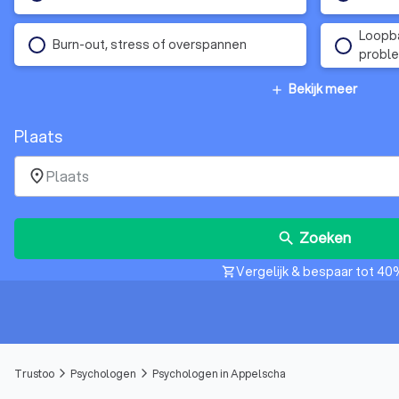
Loopba
Burn-out, stress of overspannen
probl
Bekijk meer
add
Plaats
place
Zoeken
search
Vergelijk & bespaar tot 40
shopping_cart
Trustoo
Psychologen
Psychologen in Appelscha
arrow_forward_ios
arrow_forward_ios