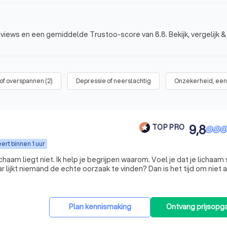
eviews en een gemiddelde Trustoo-score van 8.8. Bekijk, vergelijk &
 of overspannen
(
2
)
Depressie of neerslachtig
Onzekerheid, een
9,8
TOP PRO
ert binnen 1 uur
niet. Ik help je begrijpen waarom. Voel je dat je lichaam steeds
 lijkt niemand de echte oorzaak te vinden? Dan is het tijd om niet 
naar de klacht te kijken, maar naar het lichaam als geheel. Met de **Vrij & Vitaal Met
Plan kennismaking
Ontvang prijsopg