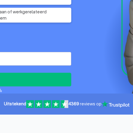
an of werkgerelateerd
eem
%
Uitstekend
4369
reviews op