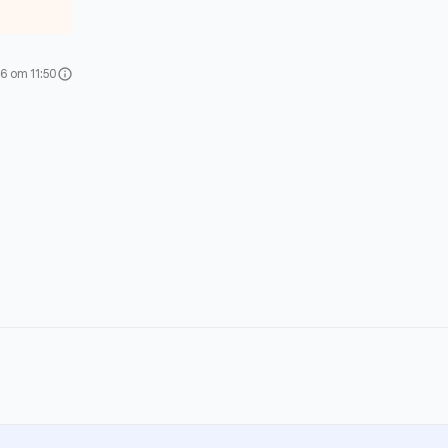
6 om 11:50
info