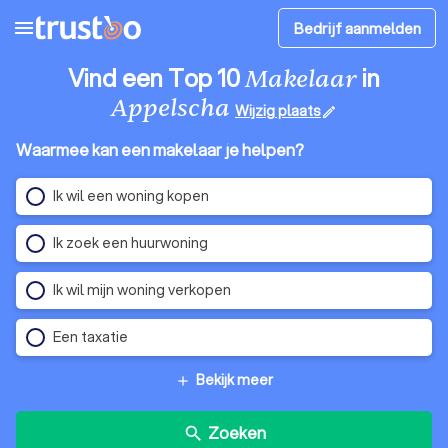
menu
Bedrijf aanmelden
Vind een Top 10
in
Makelaar
Appelscha
Wijzig plaats
edit
Waarmee kan een makelaar je helpen?
Ik wil een woning kopen
Ik zoek een huurwoning
Ik wil mijn woning verkopen
Een taxatie
Bekijk meer
add
Zoeken
search