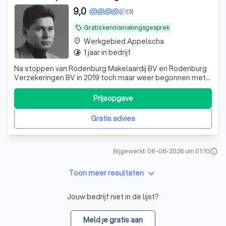
9,0
(3)
Gratis kennismakingsgesprek
local_offer
Werkgebied Appelscha
place
1 jaar in bedrijf
timelapse
Na stoppen van Rodenburg Makelaardij BV en Rodenburg
Verzekeringen BV in 2019 toch maar weer begonnen met
aankoopmakelaar Bagus. Ons kantoor heeft 60 jaar
bestaan waarvan ik DGA was.
Prijsopgave
Gratis advies
Bijgewerkt: 06-08-2026 om 01:10
info
keyboard_arrow_down
Toon meer resultaten
Jouw bedrijf niet in de lijst?
Meld je gratis aan