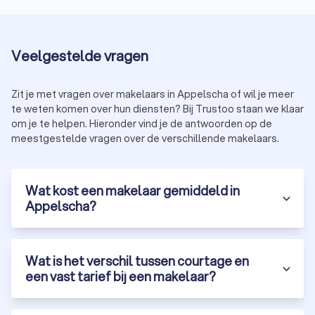
onderhandelen met de verkopende partij om een
eerlijke prijs te garanderen.
Veelgestelde vragen
Huur- of verhuurmakelaar
Een
verhuurmakelaar
helpt bij het verhuren of huren van een
Zit je met vragen over makelaars in Appelscha of wil je meer
huis of appartement in Appelscha. De belangrijkste taken van
te weten komen over hun diensten? Bij Trustoo staan we klaar
een verhuurmakelaar zijn:
jouw eigendom adverteren op geschikte platformen;
om je te helpen. Hieronder vind je de antwoorden op de
potentiële (ver)huurders screenen om een goede match
meestgestelde vragen over de verschillende makelaars.
te vinden;
het huurcontract beheren en zorgen voor een vlotte
overdracht.
Wat kost een makelaar gemiddeld in
Appelscha?
Taxateur
Een
taxateur
speelt een cruciale rol bij het bepalen van de
waarde van een huis. Taxateurs in Appelscha doen dit door:
Wat is het verschil tussen courtage en
het huis grondig te inspecteren;
een vast tarief bij een makelaar?
jouw huis te vergelijken met huizen in de omgeving;
een gedetailleerd
taxatierapport
op te stellen.
Als je ook de bouwtechnische staat van het pand wilt