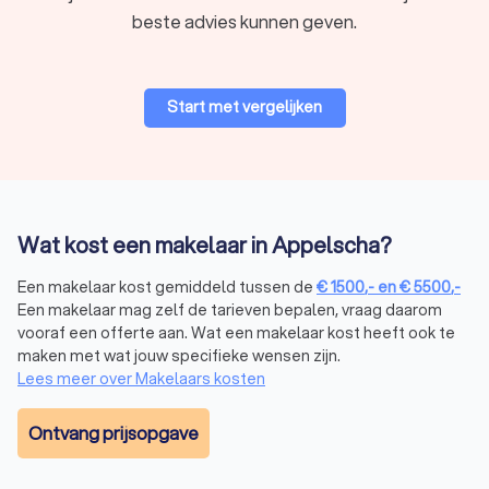
hun eigen specialisme. Het is belangrijk dat je op zoek gaat
beste advies kunnen geven.
naar het juiste type makelaar voor jouw situatie. Wij vertellen
je meer over de verschillende soorten makelaars, zodat jij
weet welk type makelaar in Appelscha jij nodig hebt.
Start met vergelijken
Verkoopmakelaar
Een
verkoopmakelaar
biedt hulp bij het verkopen van jouw
huis. Zo helpt een verkoopmakelaar je door het:
opstellen van een marktconforme vraagprijs;
promoten van jouw huis op de juiste platformen om
Wat kost een makelaar in Appelscha?
kopers aan te trekken;
onderhandelen met kopers om de beste deal voor jou
Een makelaar kost gemiddeld tussen de
€
1500
,-
en
€
5500
,-
te sluiten.
Een makelaar mag zelf de tarieven bepalen, vraag daarom
vooraf een offerte aan. Wat een makelaar kost heeft ook te
maken met wat jouw specifieke wensen zijn.
Aankoopmakelaar
Lees meer over Makelaars kosten
Een
aankoopmakelaar
begeleidt je bij het kopen van een huis.
De voornaamste taken van een aankoopmakelaar in
Ontvang prijsopgave
Appelscha zijn:
zoeken naar huizen die aan jouw wensen voldoen;
begeleiden je bij bezichtigingen;