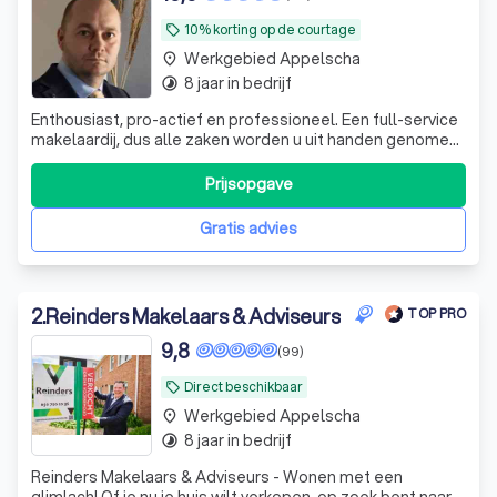
10% korting op de courtage
local_offer
Werkgebied Appelscha
place
8 jaar in bedrijf
timelapse
Enthousiast, pro-actief en professioneel. Een full-service
makelaardij, dus alle zaken worden u uit handen genomen.
Echt alles; vanaf de waardebepaling tot aan het transport
van uw huis.
Prijsopgave
Gratis advies
2
.
Reinders Makelaars & Adviseurs
TOP PRO
9,8
(99)
Direct beschikbaar
local_offer
Werkgebied Appelscha
place
8 jaar in bedrijf
timelapse
Reinders Makelaars & Adviseurs - Wonen met een
glimlach! Of je nu je huis wilt verkopen, op zoek bent naar