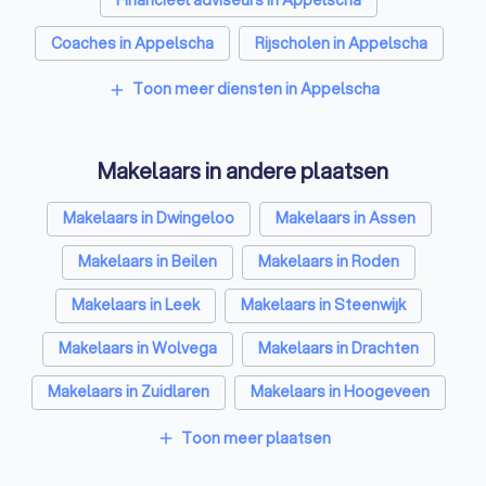
Coaches in Appelscha
Rijscholen in Appelscha
Relatietherapeuten in Appelscha
Toon meer diensten in Appelscha
add
Psychologen in Appelscha
Makelaars in andere plaatsen
Belastingadviseurs in Appelscha
Hypotheekadviseurs in Appelscha
Makelaars in Dwingeloo
Makelaars in Assen
Personal trainers in Appelscha
Makelaars in Beilen
Makelaars in Roden
Diëtisten in Appelscha
Makelaars in Leek
Makelaars in Steenwijk
Makelaars in Wolvega
Makelaars in Drachten
Makelaars in Zuidlaren
Makelaars in Hoogeveen
Makelaars in Amsterdam
Makelaars in Rotterdam
Toon meer plaatsen
add
Makelaars in Den Haag
Makelaars in Utrecht