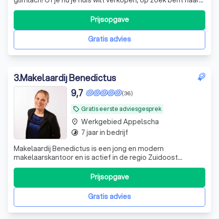
je droomwoning en/of je hypotheek wilt regelen – wij
staan voor je klaar. Met een 😃!
Prijsopgave
Gratis advies
3
.
Makelaardij Benedictus
9,7
(36)
Gratis eerste adviesgesprek
local_offer
Werkgebied Appelscha
place
7 jaar in bedrijf
timelapse
Makelaardij Benedictus is een jong en modern
makelaarskantoor en is actief in de regio Zuidoost
Friesland. Wat u van ons kunt verwachten: Volledig
ontzorgd verkopen of aankopen Betrokken, deskundig,
Prijsopgave
Friese nuchterheid Vastgoedcert gecertificeerd Ook
buiten kantooruren bereikbaar No cure no pay Gra
Gratis advies