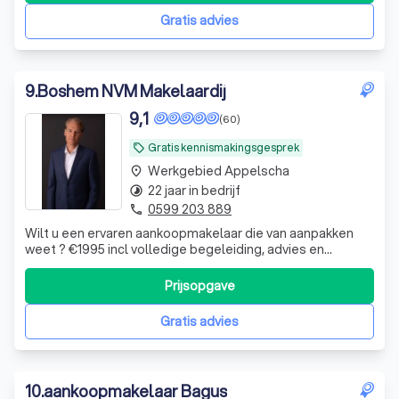
Gratis advies
9
.
Boshem NVM Makelaardij
9,1
(60)
Gratis kennismakingsgesprek
local_offer
Werkgebied Appelscha
place
22 jaar in bedrijf
timelapse
0599 203 889
phone
Wilt u een ervaren aankoopmakelaar die van aanpakken
weet ? €1995 incl volledige begeleiding, advies en
ondersteuning.
Prijsopgave
Gratis advies
10
.
aankoopmakelaar Bagus