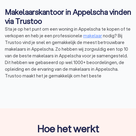
Makelaarskantoor in Appelscha vinden
via Trustoo
Sta je op het punt om een woning in Appelscha te kopen of te
verkopen en heb je een professionele
makelaar
nodig? Bij
Trustoo vind je snel en gemakkelijk de meest betrouwbare
makelaars in Appelscha. Zo hebben wij zorgvuldig een top 10
van de beste makelaars in Appelscha voor je samengesteld.
Dit hebben we gebaseerd op wel 1000+ beoordelingen, de
opleiding en de ervaring van de makelaars in Appelscha.
Trustoo maakt het je gemakkelijk om het beste
makelaarskantoor in Appelscha te vinden. Een deskundig
makelaarskantoor uit Appelscha helpt je verder met een
huis
verkopen
, kopen of huren. Gemiddeld hebben de makelaars in
Appelscha een Trustoo Score van 8.8 en ben je verzekerd van
de hoogste kwaliteit en professionaliteit. Vraag vandaag nog
vrijblijvend vier offertes aan via Trustoo en vind de makelaar in
Appelscha die bij jouw behoeften aansluit.
Hoe het werkt