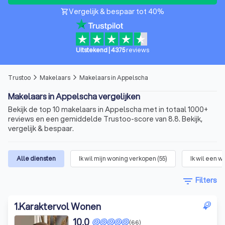
Vergelijk & bespaar tot 40%
shopping_cart
Uitstekend
|
4375
reviews
Trustoo
Makelaars
Makelaars in Appelscha
arrow_forward_ios
arrow_forward_ios
Makelaars in Appelscha vergelijken
Bekijk de top 10 makelaars in Appelscha met in totaal 1000+
reviews en een gemiddelde Trustoo-score van 8.8. Bekijk,
vergelijk & bespaar.
Alle diensten
Ik wil mijn woning verkopen
(
55
)
Ik wil een 
filter_list
Filters
1
.
Karaktervol Wonen
10,0
(66)