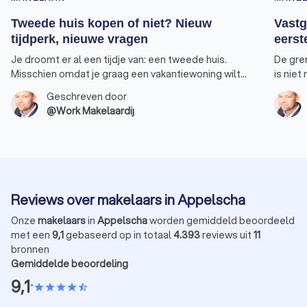
Tweede huis kopen of niet? Nieuw
Vastg
tijdperk, nieuwe vragen
eerst
Je droomt er al een tijdje van: een tweede huis.
De gre
Misschien omdat je graag een vakantiewoning wilt
is niet
bezitten waarnaar je tijdens de wintermaanden kan
Een won
Geschreven door
uitwijken. Of omdat je extra inkomen wilt genereren
voorde
@Work Makelaardij
door het huis te verhuren. Feit is dat de regels op het
profite
punt staan om ingrijpend te veranderen. Ik merk dat
aankoo
dit bij veel van mijn klanten tot onzekerheid leidt.
rendeme
Laten we die hamvraag daarom toch eens
eens bi
bespreken. Moet je momenteel investeren in een
om huur
tweede woning?
Reviews over makelaars in Appelscha
Onze
makelaars
in
Appelscha
worden gemiddeld beoordeeld
met een
9,1
gebaseerd op in totaal
4.393
reviews uit
11
bronnen
Gemiddelde beoordeling
9,1
•
star
star
star
star
star_half