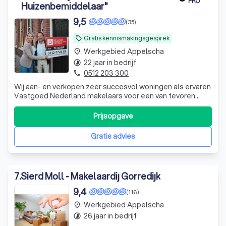
PRO
Huizenbemiddelaar"
9,5
(35)
Gratis kennismakingsgesprek
local_offer
Werkgebied Appelscha
place
22 jaar in bedrijf
timelapse
0512 203 300
phone
Wij aan- en verkopen zeer succesvol woningen als ervaren
Vastgoed Nederland makelaars voor een van tevoren
afgesproken courtage in het Noorden van het land.
Prijsopgave
Gratis advies
7
.
Sierd Moll - Makelaardij Gorredijk
9,4
(116)
Werkgebied Appelscha
place
26 jaar in bedrijf
timelapse