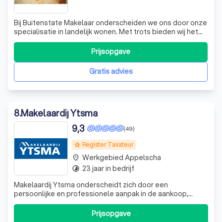
Bij Buitenstate Makelaar onderscheiden we ons door onze
specialisatie in landelijk wonen. Met trots bieden wij het
grootste aanbod vrijstaande woningen in het
buitengebied aan. Onze passie voor het vak en onze
Prijsopgave
diepgaande kennis van de lokale markt stellen ons in
staat om u optimaal te begeleiden in
Gratis advies
8
.
Makelaardij Ytsma
9,3
(49)
Register Taxateur
grade
Werkgebied Appelscha
place
23 jaar in bedrijf
timelapse
Makelaardij Ytsma onderscheidt zich door een
persoonlijke en professionele aanpak in de aankoop,
verkoop en taxatie van woningen. Wij zijn er trots op dat
we vraag en aanbod op een effectieve man
Prijsopgave