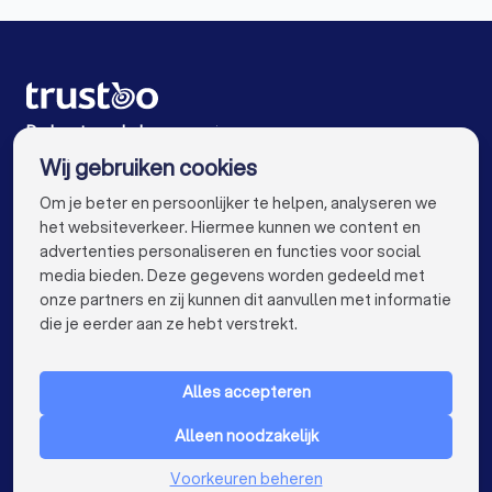
Makelaars in Eindhoven
Makelaars in Tilburg
Makelaars in Groningen
Makelaars in Almere
Makelaars in Breda
Makelaars in Nijmegen
De beste makelaars voor jou
Wij gebruiken cookies
Makelaars in Enschede
Makelaars in Haarlem
info@trustoo.nl
Om je beter en persoonlijker te helpen, analyseren we
Makelaars in Arnhem
Makelaars in Amersfoort
het websiteverkeer. Hiermee kunnen we content en
advertenties personaliseren en functies voor social
Makelaars in Apeldoorn
Makelaars in Den Bosch
media bieden. Deze gegevens worden gedeeld met
onze partners en zij kunnen dit aanvullen met informatie
Makelaars in Maastricht
Makelaars in Leiden
keyboard_arrow_down
VOOR PARTICULIEREN
die je eerder aan ze hebt verstrekt.
Makelaars in Dordrecht
Makelaars in Zoetermeer
keyboard_arrow_down
VOOR BEDRIJVEN
Makelaars bij jou in de buurt
Alles accepteren
keyboard_arrow_down
OVER TRUSTOO
Alleen noodzakelijk
LAND
Nederland
Voorkeuren beheren
België