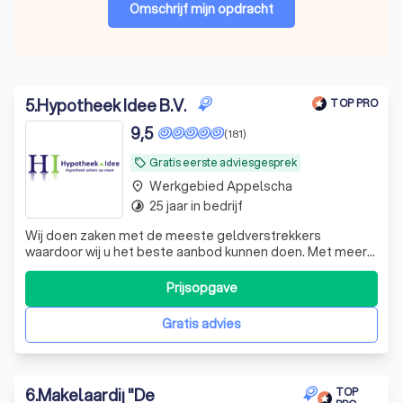
Omschrijf mijn opdracht
5
.
Hypotheek Idee B.V.
TOP PRO
9,5
(181)
Gratis eerste adviesgesprek
local_offer
Werkgebied Appelscha
place
25 jaar in bedrijf
timelapse
Wij doen zaken met de meeste geldverstrekkers
waardoor wij u het beste aanbod kunnen doen. Met meer
dan 15 jaar ervaring bieden wij altijd een betrouwbaar
advies en een totaalpakket aan oplossingen.
Prijsopgave
Gratis advies
6
.
Makelaardij "De
TOP