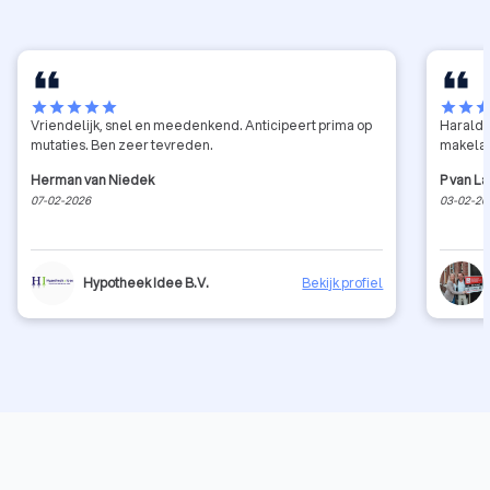
star
star
star
star
star
star
star
sta
Vriendelijk, snel en meedenkend. Anticipeert prima op
Harald 
mutaties. Ben zeer tevreden.
makelaa
Herman van Niedek
P van L
07-02-2026
03-02-20
Hypotheek Idee B.V.
Bekijk profiel