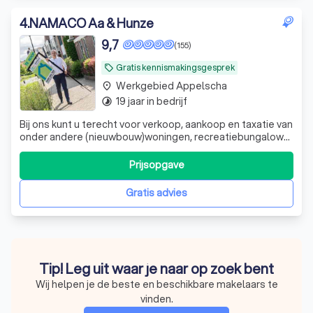
4
.
NAMACO Aa & Hunze
9,7
(155)
Gratis kennismakingsgesprek
local_offer
Werkgebied Appelscha
place
19 jaar in bedrijf
timelapse
Bij ons kunt u terecht voor verkoop, aankoop en taxatie van
onder andere (nieuwbouw)woningen, recreatiebungalows
en bedrijfsonroerend goed. Daarnaast kunt u ook bij ons
terecht voor hypotheekadvies en verzekeringen, kortom
Prijsopgave
alles onder één dak!
Gratis advies
Tip! Leg uit waar je naar op zoek bent
Wij helpen je de beste en beschikbare makelaars te
vinden.