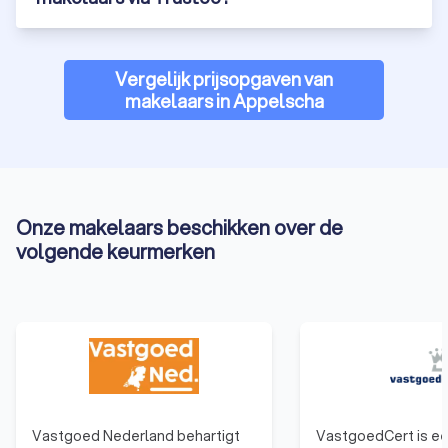
kijken naar de ervaringen van anderen. Bij Trustoo kun je
gemakkelijk 1000+ reviews van eerdere klanten lezen die we
hebben verzameld vanuit verschillende bronnen. Vervolgens
Vergelijk prijsopgaven van
kun je naar de Trustoo Scores kijken van de verschillende
makelaars in Appelscha
makelaarskantoren in Appelscha. Ook is het belangrijk om te
kijken naar de kosten van de verschillende makelaars uit
Appelscha, ook wel
courtage
genoemd, die de makelaar in
rekening brengt. Trustoo maakt je dit gemakkelijk. Vergelijk
de beste makelaars in Appelscha voor jou en vraag gratis en
eenvoudig vier offertes aan via Trustoo.
Onze makelaars beschikken over de
volgende keurmerken
Wat kost een makelaar in Appelscha?
De vergoeding die een makelaar in Appelscha ontvangt voor
zijn diensten heet een courtage. Courtage wordt vaak
uitgedrukt als een percentage van de verkoopprijs van een
huis. De hoogte van de courtage kan variëren afhankelijk van
de makelaar en de geleverde diensten. Het is altijd raadzaam
om vooraf duidelijkheid te krijgen over de courtage om
verrassingen te voorkomen.
Vastgoed Nederland behartigt
VastgoedCert is e