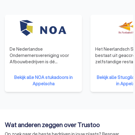
De Nederlandse
Het Neerlandsch St
Ondernemersvereniging voor
bestaat uit geaccr
Afbouwbedrijven is dé
zelfstandige restau
brancheorganisatie voor
stukadoorsbedrijven
ondernemers van een
en kunde willen del
Bekijk alle NOA stukadoors in
Bekijk alle Stucgi
stukadoors-, vloeren-, terrazzo-,
en vergroten. Het S
Appelscha
in Appel
natuursteenbewerking-,
de kwaliteit van res
blokkenstel-, plafond- en
decoratief stukad
wandmontage of allround
bevorderen. Dit do
afbouwbedrijf. NOA is een
onderling expertise
moderne werkgevers- en
materiaalkennis uit 
brancheorganisatie.
Wat anderen zeggen over Trustoo
Op zoek naar de beste bedrijven in jouw plaats? Bespaar