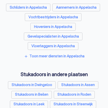
Schilders in Appelscha
Aannemers in Appelscha
Vochtbestrijders in Appelscha
Hoveniers in Appelscha
Gevelspecialisten in Appelscha
Vloerleggers in Appelscha
Elektriciens in Appelscha
Toon meer diensten in Appelscha
add
Isolatiebedrijven in Appelscha
Stukadoors in andere plaatsen
Ongediertebestrijders in Appelscha
Architecten in Appelscha
Stukadoors in Dwingeloo
Stukadoors in Assen
Zonwering specialisten in Appelscha
Stukadoors in Beilen
Stukadoors in Roden
Badkamer installateurs in Appelscha
Stukadoors in Leek
Stukadoors in Steenwijk