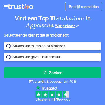
menu
Bedrijf aanmelden
Vind een Top 10
in
Stukadoor
Appelscha
Wijzig plaats
edit
Selecteer de dienst die je nodig hebt
Stucen van muren en/of plafonds
Stucen van gevel / buitenmuur
Zoeken
search
Vergelijk & bespaar tot 40%
shopping_cart
Uitstekend
|
4378
reviews