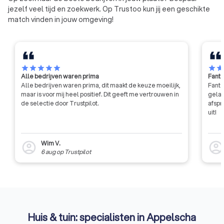
jezelf veel tijd en zoekwerk. Op Trustoo kun jij een geschikte
match vinden in jouw omgeving!
star
star
star
star
star
star
sta
Alle bedrijven waren prima
Fanta
Alle bedrijven waren prima, dit maakt de keuze moeilijk,
Fanta
maar is voor mij heel positief. Dit geeft me vertrouwen in
gelat
de selectie door Trustpilot.
afspr
uit!
Wim V.
account_circle
account_circl
6 aug
op
Trustpilot
Huis & tuin: specialisten in Appelscha