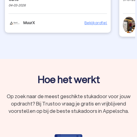
behanglijm – of schakel een professionele
schilder
in.
04-03-2026
MuurX
Bekijk profiel
Hoe het werkt
Op zoek naar de meest geschikte stukadoor voor jouw
opdracht? Bij Trustoo vraag je gratis en vrijblijvend
voorstellen op bij de beste stukadoors in Appelscha.