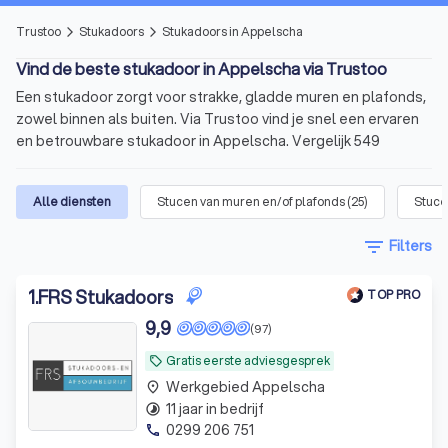
Trustoo
Stukadoors
Stukadoors in Appelscha
arrow_forward_ios
arrow_forward_ios
Vind de beste stukadoor in Appelscha via Trustoo
Een stukadoor zorgt voor strakke, gladde muren en plafonds,
zowel binnen als buiten. Via Trustoo vind je snel een ervaren
en betrouwbare stukadoor in Appelscha. Vergelijk 549
ervaren stukadoors in Appelscha met een gemiddelde
Trustoo-score van 8.8. Lees 1000+ betrouwbare reviews van
Alle diensten
Stucen van muren en/of plafonds
(
25
)
Stuce
eerdere klanten en ontvang meerdere offertes, afgestemd
op jouw klus. Vul binnen één minuut het formulier in voor jouw
filter_list
Filters
aanvraag. Gratis en vrijblijvend.
In het kort
1
.
FRS Stukadoors
TOP PRO
9,9
Professioneel stucwerk
voor muren, plafonds en
(97)
gevels.
Gratis eerste adviesgesprek
local_offer
Prijzen vanaf
€ 15,- per m2
.
Werkgebied Appelscha
place
11 jaar in bedrijf
timelapse
Vergelijk stukadoors
op basis van kosten, aanbod
0299 206 751
phone
en beschikbaarheid.