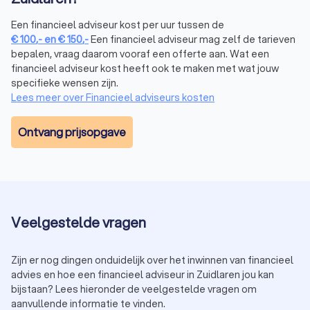
toekomstplannen. Professioneel
hypotheekadvies
zorgt
ervoor dat je niet alleen nu, maar ook in de toekomst
Een financieel adviseur kost per uur tussen de
comfortabel kunt wonen.
€
100
,-
en
€
150
,-
Een financieel adviseur mag zelf de tarieven
bepalen, vraag daarom vooraf een offerte aan. Wat een
financieel adviseur kost heeft ook te maken met wat jouw
Financieel adviseur beleggen in Zuidlaren
specifieke wensen zijn.
Lees meer over Financieel adviseurs kosten
Wil je vermogen opbouwen door te beleggen, maar weet je
niet waar je moet beginnen? Een financieel expert in Zuidlaren
begeleidt je in het maken van slimme beleggingskeuzes.
Ontvang prijsopgave
Hierbij wordt rekening gehouden met:
Je risicobereidheid: hoeveel risico wil en kun je nemen?
Je doelen: beleg je voor de korte of lange termijn?
Je huidige financiële situatie en hoeveel je kunt missen.
Een financieel adviseur kan je ook helpen bij het kiezen van
beleggingsproducten, zoals aandelen, obligaties of fondsen,
Veelgestelde vragen
en zorgt dat je een evenwichtige portefeuille opbouwt. Neem
vandaag nog contact op met een
beleggingsadviseur
in
Zuidlaren en begin met het opbouwen van je financiële
Zijn er nog dingen onduidelijk over het inwinnen van financieel
toekomst.
advies en hoe een financieel adviseur in Zuidlaren jou kan
bijstaan? Lees hieronder de veelgestelde vragen om
aanvullende informatie te vinden.