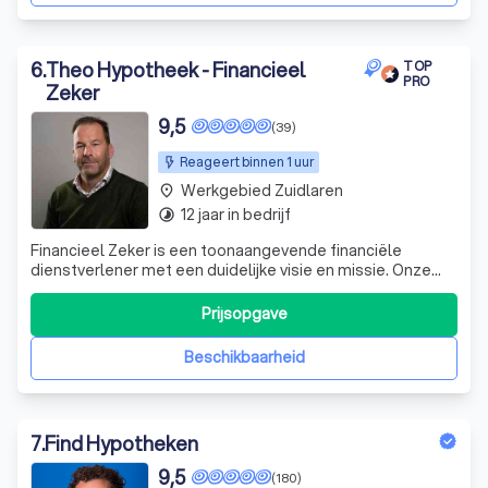
6
.
Theo Hypotheek - Financieel
TOP
PRO
Zeker
9,5
(39)
Reageert binnen 1 uur
Werkgebied Zuidlaren
place
12 jaar in bedrijf
timelapse
Financieel Zeker is een toonaangevende financiële
dienstverlener met een duidelijke visie en missie. Onze
focus ligt op het realiseren van brede welvaart voor mens,
milieu en maatschappij. Wij geloven dat financiële
Prijsopgave
Beschikbaarheid
7
.
Find Hypotheken
9,5
(180)