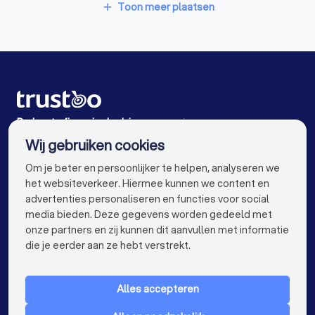
Financieel adviseurs in Roden
Toon meer plaatsen
add
stap richting een zorgeloze financiële toekomst.
Financieel adviseurs in Leek
Financieel adviseurs in Stadskanaal
Financieel adviseurs in Alteveer (GR)
Financieel adviseurs in Winschoten
De beste financieel adviseurs voor jou
Wij gebruiken cookies
Financieel adviseurs in Amsterdam
info@trustoo.nl
Om je beter en persoonlijker te helpen, analyseren we
Financieel adviseurs in Rotterdam
het websiteverkeer. Hiermee kunnen we content en
advertenties personaliseren en functies voor social
Financieel adviseurs in Den Haag
media bieden. Deze gegevens worden gedeeld met
onze partners en zij kunnen dit aanvullen met informatie
Financieel adviseurs in Utrecht
keyboard_arrow_down
VOOR PARTICULIEREN
die je eerder aan ze hebt verstrekt.
Financieel adviseurs in Eindhoven
keyboard_arrow_down
VOOR BEDRIJVEN
Financieel adviseurs in Tilburg
Alles accepteren
keyboard_arrow_down
OVER TRUSTOO
Financieel adviseurs in Almere