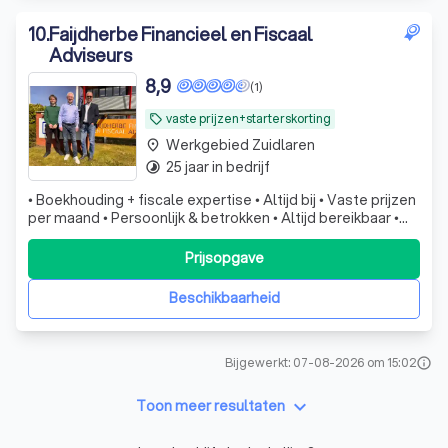
10
.
Faijdherbe Financieel en Fiscaal
Adviseurs
8,9
(1)
vaste prijzen+starterskorting
local_offer
Werkgebied Zuidlaren
place
25 jaar in bedrijf
timelapse
• Boekhouding + fiscale expertise • Altijd bij • Vaste prijzen
per maand • Persoonlijk & betrokken • Altijd bereikbaar •
Kosteloze & zorgeloze overstapservice • Continuïteit
geborgd door team van 3
Prijsopgave
Beschikbaarheid
Bijgewerkt: 07-08-2026 om 15:02
info
keyboard_arrow_down
Toon meer resultaten