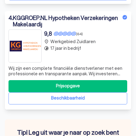
4
.
KGGROEP.NL Hypotheken Verzekeringen
Makelaardij
9,8
(64)
Werkgebied Zuidlaren
place
17 jaar in bedrijf
timelapse
Wij zijn een complete financiële dienstverlener met een
professionele en transparante aanpak. Wij investeren
sterk in een persoonlijke band met onze relaties. Dat is
onze servicekracht, naar je!
Prijsopgave
Beschikbaarheid
Tip! Leg uit waar je naar op zoek bent