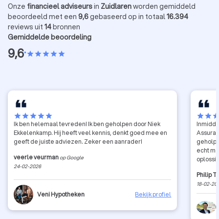
Onze
financieel adviseurs
in
Zuidlaren
worden gemiddeld
beoordeeld met een
9,6
gebaseerd op in totaal
16.394
reviews uit
14
bronnen
Gemiddelde beoordeling
9,6
•
star
star
star
star
star
star
star
star
star
star
star
star
sta
Ik ben helemaal tevreden! Ik ben geholpen door Niek
Inmidde
Ekkelenkamp. Hij heeft veel kennis, denkt goed mee en
Assuran
geeft de juiste adviezen. Zeker een aanrader!
geholpen
echt me
veerle veurman
op Google
oplossin
24-02-2026
Philip 
18-02-20
Veni Hypotheken
Bekijk profiel