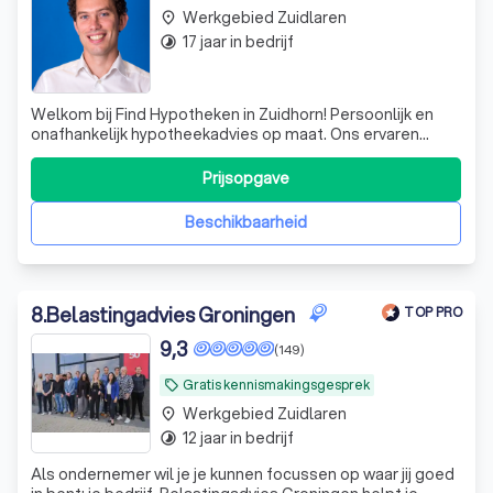
Werkgebied Zuidlaren
place
17 jaar in bedrijf
timelapse
Welkom bij Find Hypotheken in Zuidhorn! Persoonlijk en
onafhankelijk hypotheekadvies op maat. Ons ervaren
team helpt je graag bij het vinden van de beste
hypotheek. Wat zijn jouw hypotheekwensen?
Prijsopgave
Beschikbaarheid
8
.
Belastingadvies Groningen
TOP PRO
9,3
(149)
Gratis kennismakingsgesprek
local_offer
Werkgebied Zuidlaren
place
12 jaar in bedrijf
timelapse
Als ondernemer wil je je kunnen focussen op waar jij goed