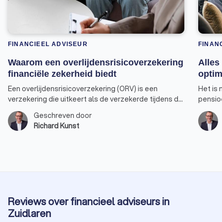
FINANCIEEL ADVISEUR
FINAN
Waarom een overlijdensrisicoverzekering
Alles
financiële zekerheid biedt
optim
Een overlijdensrisicoverzekering (ORV) is een
Het is 
verzekering die uitkeert als de verzekerde tijdens de
pensio
looptijd van de verzekering overlijdt. Dit type
pensio
Geschreven door
verzekering biedt financiële zekerheid aan de
gebruik
Richard Kunst
nabestaanden van de verzekerde, zoals partner,
jaarrui
kinderen of andere familieleden. Hier zijn enkele
van mak
specifieke doelen waarvoor een
advise
overlijdensrisicoverzekering kan worden gebruikt.
jaarrui
Reviews over financieel adviseurs in
Zuidlaren