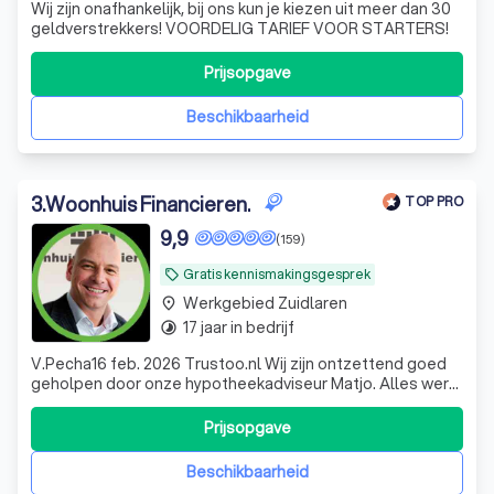
Wij zijn onafhankelijk, bij ons kun je kiezen uit meer dan 30
geldverstrekkers! VOORDELIG TARIEF VOOR STARTERS!
Prijsopgave
Beschikbaarheid
3
.
Woonhuis Financieren.
TOP PRO
9,9
(159)
Gratis kennismakingsgesprek
local_offer
Werkgebied Zuidlaren
place
17 jaar in bedrijf
timelapse
V.Pecha16 feb. 2026 Trustoo.nl Wij zijn ontzettend goed
geholpen door onze hypotheekadviseur Matjo. Alles werd
duidelijk uitgelegd. De begeleiding was professioneel,
betrokken en geruststellend.
Prijsopgave
Beschikbaarheid