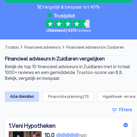
Vergelijk & bespaar tot 40%
shopping_cart
Uitstekend
|
4375
reviews
Trustoo
Financieel adviseurs
Financieel adviseurs in Zuidlaren
arrow_forward_ios
arrow_forward_ios
Financieel adviseurs in Zuidlaren vergelijken
Bekijk de top 10 financieel adviseurs in Zuidlaren met in totaal
1000+ reviews en een gemiddelde Trustoo-score van 8.8.
Bekijk, vergelijk en bespaar.
Alle diensten
Financiële planning
(
11
)
Hypotheek- en won
filter_list
Filters
1
.
Veni Hypotheken
10,0
(120)