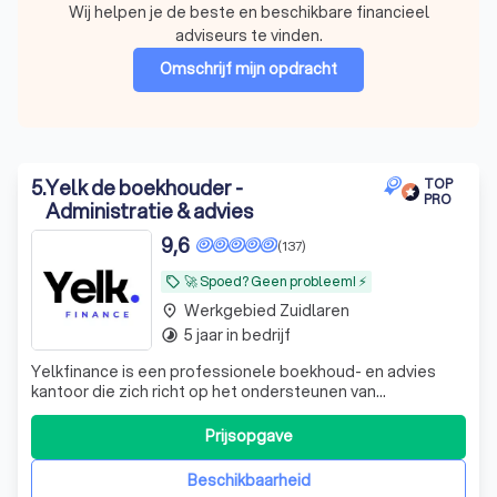
Wij helpen je de beste en beschikbare financieel
adviseurs te vinden.
Omschrijf mijn opdracht
5
.
Yelk de boekhouder -
TOP
PRO
Administratie & advies
9,6
(137)
🚀 Spoed? Geen probleem! ⚡
local_offer
Werkgebied Zuidlaren
place
5 jaar in bedrijf
timelapse
Yelkfinance is een professionele boekhoud- en advies
kantoor die zich richt op het ondersteunen van
ondernemers en bedrijven in Nederland, maar wij helpen
ook particulieren met hun inkomstenbelasting. Met onze
Prijsopgave
expertise in financiële administratie, belastingadvies en
bedrijfsoptimalisatie helpen wij
Beschikbaarheid