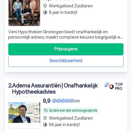
Werkgebied Zuidlaren
place
8 jaar in bedrijf
timelapse
Veni Hypotheken Groningen biedt onafhankelijk en
persoonlijk advies, maakt complexe keuzes begrijpelijk en
helpt uw woonwens met deskundigheid en vertrouwen
werkelijkheid te worden.
Prijsopgave
Beschikbaarheid
2
.
Adema Assurantiën | Onafhankelijk
TOP
PRO
Hypotheekadvies
9,9
(58)
Gratis eerste adviesgesprek
local_offer
Werkgebied Zuidlaren
place
56 jaar in bedrijf
timelapse