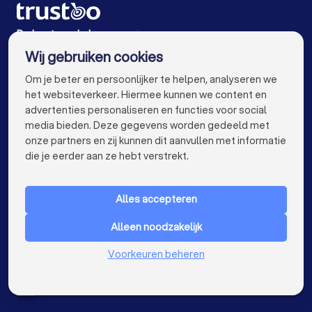
Makelaars in Den Haag
Makelaars in Utrecht
Makelaars in Eindhoven
Makelaars in Tilburg
De beste makelaars voor jou
Wij gebruiken cookies
Makelaars in Groningen
Makelaars in Almere
info@trustoo.nl
Om je beter en persoonlijker te helpen, analyseren we
Makelaars in Breda
Makelaars in Nijmegen
het websiteverkeer. Hiermee kunnen we content en
advertenties personaliseren en functies voor social
Makelaars in Enschede
Makelaars in Haarlem
media bieden. Deze gegevens worden gedeeld met
onze partners en zij kunnen dit aanvullen met informatie
Makelaars in Arnhem
Makelaars in Amersfoort
keyboard_arrow_down
VOOR PARTICULIEREN
die je eerder aan ze hebt verstrekt.
Makelaars in Apeldoorn
Makelaars in Den Bosch
keyboard_arrow_down
VOOR BEDRIJVEN
Makelaars in Maastricht
Makelaars in Leiden
Alles accepteren
keyboard_arrow_down
OVER TRUSTOO
Makelaars in Dordrecht
Makelaars in Zoetermeer
Alleen noodzakelijk
LAND
Nederland
Makelaars bij jou in de buurt
Voorkeuren beheren
België
Duitsland
Spanje