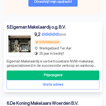
Omschrijf mijn opdracht
5
.
Eigeman Makelaardij o.g. B.V.
9,2
(209)
NVM Makelaar
grade
Werkgebied Ter Aar
place
25 jaar in bedrijf
timelapse
Eigeman Makelaardij is uw betrouwbare NVM-makelaar,
gespecialiseerd in de succesvolle verkoop en aankoop
van woningen in Maarssen, Breukelen, Oud Zuilen,
Tienhoven, Utrecht en omstreken. Wij onderscheiden ons
Prijsopgave
door onze inzet en resultaatgerichte aanpak. Ons kantoor
is gevestigd in het hart van Maars
Gratis advies
6
.
De Koning Makelaars Woerden B.V.