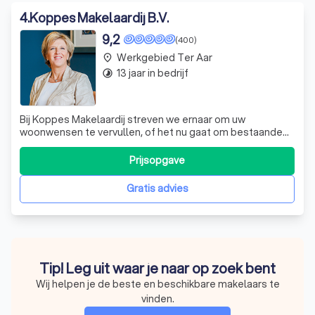
4
.
Koppes Makelaardij B.V.
9,2
(400)
Werkgebied Ter Aar
place
13 jaar in bedrijf
timelapse
Bij Koppes Makelaardij streven we ernaar om uw
woonwensen te vervullen, of het nu gaat om bestaande
bouw, nieuwbouw, verhuur of taxaties. We bieden een
complete oplossing, van A tot Z, zonder onze diensten op
Prijsopgave
te splitsen in losse onderdelen. We begrijpen dat
iedereen zich thuis wil voelen, in zijn e
Gratis advies
Tip! Leg uit waar je naar op zoek bent
Wij helpen je de beste en beschikbare makelaars te
vinden.