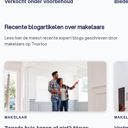
Verkocht onder voorbehoud
Biede
Recente blogartikelen over makelaars
Lees hier de meest recente expert blogs geschreven door
makelaars op Trustoo
MAKELAAR
MAKE