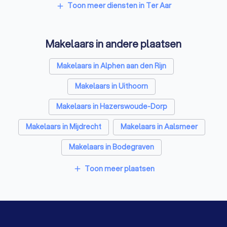
Psychologen in Ter Aar
Toon meer diensten in Ter Aar
add
Belastingadviseurs in Ter Aar
Makelaars in andere plaatsen
Hypotheekadviseurs in Ter Aar
Personal trainers in Ter Aar
Diëtisten in Ter Aar
Makelaars in Alphen aan den Rijn
Makelaars in Uithoorn
Makelaars in Hazerswoude-Dorp
Makelaars in Mijdrecht
Makelaars in Aalsmeer
Makelaars in Bodegraven
Makelaars in Nieuw-Vennep
Makelaars in Boskoop
Toon meer plaatsen
add
Makelaars in Leiderdorp
Makelaars in Warmond
Makelaars in Amsterdam
Makelaars in Rotterdam