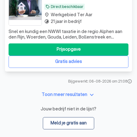
Direct beschikbaar
local_offer
Werkgebied Ter Aar
place
21 jaar in bedrijf
timelapse
Snel en kundig een NWWI taxatie in de regio Alphen aan
den Rijn, Woerden, Gouda, Leiden, Bollenstreek en
Haarlemmermeer.
Prijsopgave
Gratis advies
Bijgewerkt: 06-08-2026 om 21:08
info
keyboard_arrow_down
Toon meer resultaten
Jouw bedrijf niet in de lijst?
Meld je gratis aan