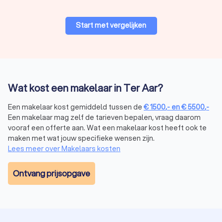
Start met vergelijken
Verkoopmakelaar
Een
verkoopmakelaar
biedt hulp bij het verkopen van jouw
huis. Zo helpt een verkoopmakelaar je door het:
opstellen van een marktconforme vraagprijs;
promoten van jouw huis op de juiste platformen om
kopers aan te trekken;
Wat kost een makelaar in Ter Aar?
onderhandelen met kopers om de beste deal voor jou
te sluiten.
Een makelaar kost gemiddeld tussen de
€
1500
,-
en
€
5500
,-
Een makelaar mag zelf de tarieven bepalen, vraag daarom
vooraf een offerte aan. Wat een makelaar kost heeft ook te
Aankoopmakelaar
maken met wat jouw specifieke wensen zijn.
Een
aankoopmakelaar
begeleidt je bij het kopen van een huis.
Lees meer over Makelaars kosten
De voornaamste taken van een aankoopmakelaar in Ter Aar
zijn:
zoeken naar huizen die aan jouw wensen voldoen;
Ontvang prijsopgave
begeleiden je bij bezichtigingen;
onderhandelen met de verkopende partij om een
eerlijke prijs te garanderen.