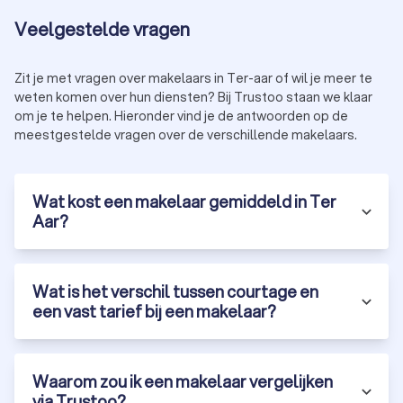
Huur- of verhuurmakelaar
Veelgestelde vragen
Een
verhuurmakelaar
helpt bij het verhuren of huren van een
huis of appartement in Ter Aar. De belangrijkste taken van
Zit je met vragen over makelaars in Ter-aar of wil je meer te
een verhuurmakelaar zijn:
jouw eigendom adverteren op geschikte platformen;
weten komen over hun diensten? Bij Trustoo staan we klaar
potentiële (ver)huurders screenen om een goede match
om je te helpen. Hieronder vind je de antwoorden op de
te vinden;
meestgestelde vragen over de verschillende makelaars.
het huurcontract beheren en zorgen voor een vlotte
overdracht.
Wat kost een makelaar gemiddeld in Ter
Aar?
Taxateur
Een
taxateur
speelt een cruciale rol bij het bepalen van de
waarde van een huis. Taxateurs in Ter Aar doen dit door:
het huis grondig te inspecteren;
Wat is het verschil tussen courtage en
jouw huis te vergelijken met huizen in de omgeving;
een gedetailleerd
taxatierapport
op te stellen.
een vast tarief bij een makelaar?
Als je ook de bouwtechnische staat van het pand wilt
bepalen, is het verstandig om een
bouwkundige keurder
in te
schakelen. Zo weet je of er
verborgen gebreken
aanwezig zijn
Waarom zou ik een makelaar vergelijken
in het huis voordat je dit koopt of verkoopt.
via Trustoo?