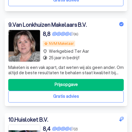
Gratis advies
9
.
Van Lonkhuizen Makelaars B.V.
8,8
(6)
NVM Makelaar
grade
Werkgebied Ter Aar
place
25 jaar in bedrijf
timelapse
Makelen is een vak apart, dat weten wij als geen ander. Om
altijd de beste resultaten te behalen staat kwaliteit bij
ons centraal. Daarom zijn al onze makelaars
gecertificeerde register-makelaars, volgen we elk jaar
Prijsopgave
trainingen, kennen altijd minstens 2 register-makelaars
ieder detail van elk dossier
Gratis advies
10
.
Huisloket B.V.
8,4
(2)