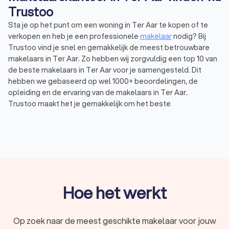
Trustoo
Sta je op het punt om een woning in Ter Aar te kopen of te
verkopen en heb je een professionele
makelaar
nodig? Bij
Trustoo vind je snel en gemakkelijk de meest betrouwbare
makelaars in Ter Aar. Zo hebben wij zorgvuldig een top 10 van
de beste makelaars in Ter Aar voor je samengesteld. Dit
hebben we gebaseerd op wel 1000+ beoordelingen, de
opleiding en de ervaring van de makelaars in Ter Aar.
Trustoo maakt het je gemakkelijk om het beste
makelaarskantoor in Ter Aar te vinden. Een deskundig
makelaarskantoor uit Ter Aar helpt je verder met een
huis
verkopen
, kopen of huren. Gemiddeld hebben de makelaars in
Ter Aar een Trustoo Score van 8.8 en ben je verzekerd van de
hoogste kwaliteit en professionaliteit. Vraag vandaag nog
vrijblijvend vier offertes aan via Trustoo en vind de makelaar in
Ter Aar die bij jouw behoeften aansluit.
Hoe het werkt
Wat is een makelaar?
Op zoek naar de meest geschikte makelaar voor jouw