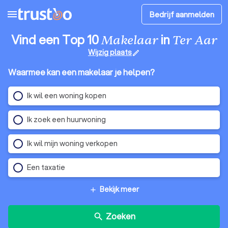
menu
Bedrijf aanmelden
Vind een Top 10
in
Makelaar
Ter Aar
Wijzig plaats
edit
Waarmee kan een makelaar je helpen?
Ik wil een woning kopen
Ik zoek een huurwoning
Ik wil mijn woning verkopen
Een taxatie
Bekijk meer
add
Zoeken
search