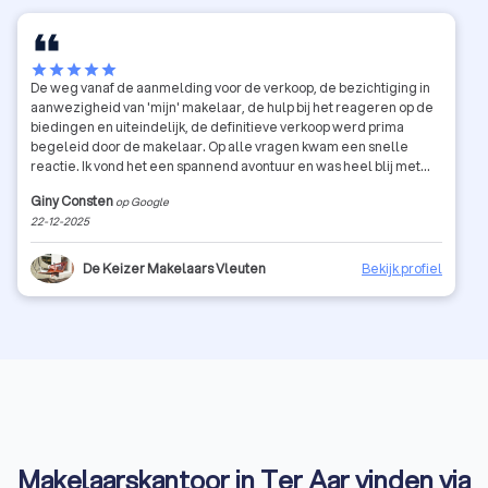
star
star
star
star
star
De weg vanaf de aanmelding voor de verkoop, de bezichtiging in
aanwezigheid van 'mijn' makelaar, de hulp bij het reageren op de
biedingen en uiteindelijk, de definitieve verkoop werd prima
begeleid door de makelaar. Op alle vragen kwam een snelle
reactie. Ik vond het een spannend avontuur en was heel blij met
deze fijne vakkundige begeleiding.
Giny Consten
op Google
22-12-2025
De Keizer Makelaars Vleuten
Bekijk profiel
Makelaarskantoor in Ter Aar vinden via