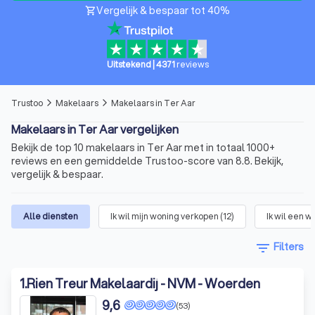
Vergelijk & bespaar tot 40%
shopping_cart
Uitstekend
|
4371
reviews
Trustoo
Makelaars
Makelaars in Ter Aar
arrow_forward_ios
arrow_forward_ios
Makelaars in Ter Aar vergelijken
Bekijk de top 10 makelaars in Ter Aar met in totaal 1000+
reviews en een gemiddelde Trustoo-score van 8.8. Bekijk,
vergelijk & bespaar.
Alle diensten
Ik wil mijn woning verkopen
(
12
)
Ik wil een 
filter_list
Filters
1
.
Rien Treur Makelaardij - NVM - Woerden
9,6
(53)