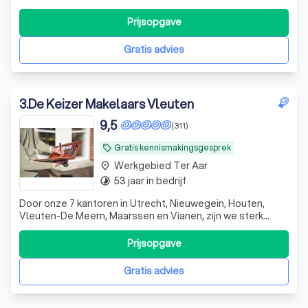
Prijsopgave
Gratis advies
3
.
De Keizer Makelaars Vleuten
9,5
(311)
Gratis kennismakingsgesprek
local_offer
Werkgebied Ter Aar
place
53 jaar in bedrijf
timelapse
Door onze 7 kantoren in Utrecht, Nieuwegein, Houten,
Vleuten-De Meern, Maarssen en Vianen, zijn we sterk
lokaal verankerd en kunnen we je heel gericht van dienst
zijn.
Prijsopgave
Gratis advies