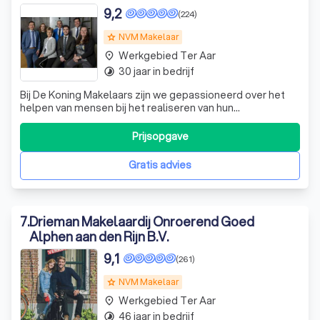
9,2
(224)
NVM Makelaar
grade
Werkgebied Ter Aar
place
30 jaar in bedrijf
timelapse
Bij De Koning Makelaars zijn we gepassioneerd over het
helpen van mensen bij het realiseren van hun
woondromen. Als ervaren ERA- en NVM-makelaars,
hebben we de expertise om uw woning op de meest
Prijsopgave
aantrekkelijke manier in de markt te zetten. Of u nu een
huis wilt kopen of verkopen, wij staan klaar om
Gratis advies
7
.
Drieman Makelaardij Onroerend Goed
Alphen aan den Rijn B.V.
9,1
(261)
NVM Makelaar
grade
Werkgebied Ter Aar
place
46 jaar in bedrijf
timelapse