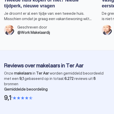
Tweede huis kopen of niet? Nieuw
Vastg
tijdperk, nieuwe vragen
eerst
Je droomt er al een tijdje van: een tweede huis.
De gre
Misschien omdat je graag een vakantiewoning wilt
is niet
bezitten waarnaar je tijdens de wintermaanden kan
Een won
Geschreven door
uitwijken. Of omdat je extra inkomen wilt genereren
voorde
@Work Makelaardij
door het huis te verhuren. Feit is dat de regels op het
profite
punt staan om ingrijpend te veranderen. Ik merk dat
aankoo
dit bij veel van mijn klanten tot onzekerheid leidt.
rendeme
Laten we die hamvraag daarom toch eens
eens bi
bespreken. Moet je momenteel investeren in een
om huur
tweede woning?
Reviews over makelaars in Ter Aar
Onze
makelaars
in
Ter Aar
worden gemiddeld beoordeeld
met een
9,1
gebaseerd op in totaal
6.272
reviews uit
8
bronnen
Gemiddelde beoordeling
9,1
•
star
star
star
star
star_half