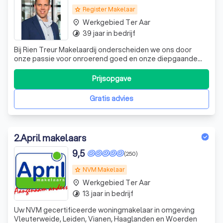
Register Makelaar
grade
Werkgebied Ter Aar
place
39 jaar in bedrijf
timelapse
Bij Rien Treur Makelaardij onderscheiden we ons door
onze passie voor onroerend goed en onze diepgaande
kennis van de lokale markt. Als een familiebedrijf met
jarenlange ervaring, begrijpen we dat het kopen of
Prijsopgave
verkopen van een woning een belangrijke stap is in uw
leven. Wij begeleiden u persoonlijk
Gratis advies
2
.
April makelaars
9,5
(250)
NVM Makelaar
grade
Werkgebied Ter Aar
place
13 jaar in bedrijf
timelapse
Uw NVM gecertificeerde woningmakelaar in omgeving
Vleuterweide, Leiden, Vianen, Haaglanden en Woerden