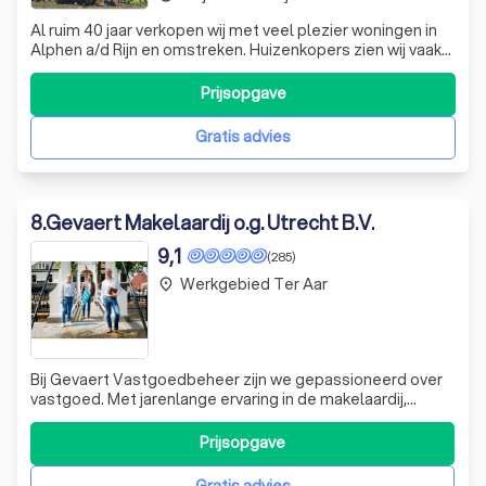
Al ruim 40 jaar verkopen wij met veel plezier woningen in
Alphen a/d Rijn en omstreken. Huizenkopers zien wij vaak
terug als zij opnieuw een woning zoeken; een duidelijk
teken van waardering! Kwaliteit en een tevreden klant
Prijsopgave
staan bij ons dan ook centraal. Bent u dus op zoek naar
een makelaar om uw w
Gratis advies
8
.
Gevaert Makelaardij o.g. Utrecht B.V.
9,1
(285)
Werkgebied Ter Aar
place
Bij Gevaert Vastgoedbeheer zijn we gepassioneerd over
vastgoed. Met jarenlange ervaring in de makelaardij,
vastgoed en VvE beheer, onderscheiden we ons door
onze expertise. Of je nu een huurwoning wilt beheren,
Prijsopgave
particulier wilt verhuren of wilt investeren in onroerend
goed, wij staan voor je klaar.