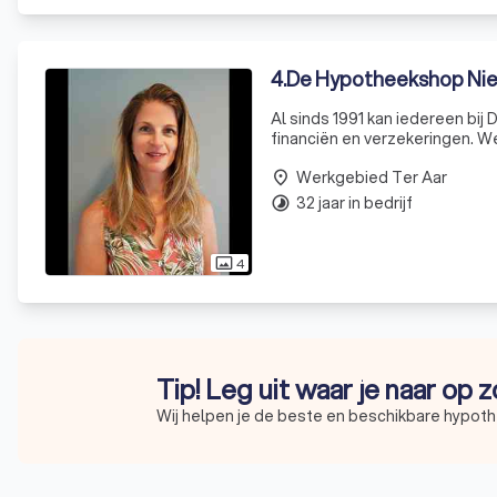
4
.
De Hypotheekshop Ni
Al sinds 1991 kan iedereen bij
financiën en verzekeringen. We 
duidelijk antwoord op elke fin
Werkgebied Ter Aar
place
32 jaar in bedrijf
timelapse
4
photo_size_select_actual
Tip! Leg uit waar je naar op 
Wij helpen je de beste en beschikbare hypoth