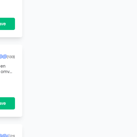
ave
(133)
een
t omvat
n aansp
ave
(2)