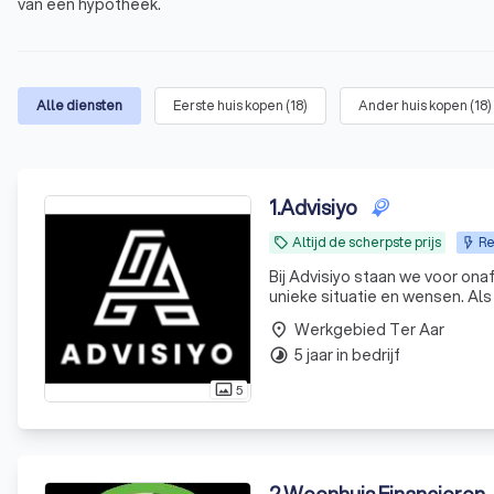
van een hypotheek.
Alle diensten
Eerste huis kopen
(
18
)
Ander huis kopen
(
18
)
1
.
Advisiyo
Altijd de scherpste prijs
Re
local_offer
Bij Advisiyo staan we voor onaf
unieke situatie en wensen. Al
hypotheekverstrekkers om de be
Werkgebied Ter Aar
place
5 jaar in bedrijf
timelapse
5
photo_size_select_actual