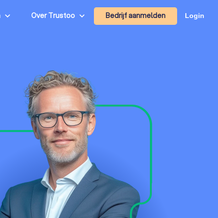
Bedrijf aanmelden
n
Over Trustoo
Login