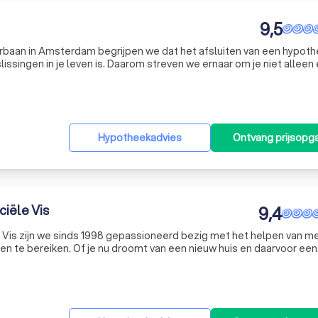
9,5
rbaan in Amsterdam begrijpen we dat het afsluiten van een hypot
issingen in je leven is. Daarom streven we ernaar om je niet alleen
 ook een hypotheekvorm die perfect aansluit bij jouw persoonlijke 
Hypotheekadvies
Ontvang prijsopg
iële Vis
9,4
e Vis zijn we sinds 1998 gepassioneerd bezig met het helpen van 
elen te bereiken. Of je nu droomt van een nieuw huis en daarvoor een
gen wilt laten groeien of je kostbaarheden wilt verzekeren, wij sta