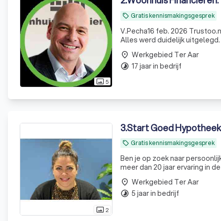
2
.
Woonhuis Financieren.
Gratis kennismakingsgesprek
local_offer
V.Pecha16 feb. 2026 Trustoo.n
Alles werd duidelijk uitgeleg
Werkgebied Ter Aar
place
17 jaar in bedrijf
timelapse
5
photo_size_select_actual
3
.
Start Goed Hypotheek
Gratis kennismakingsgesprek
local_offer
Ben je op zoek naar persoonli
meer dan 20 jaar ervaring in de 
Werkgebied Ter Aar
place
5 jaar in bedrijf
timelapse
2
photo_size_select_actual