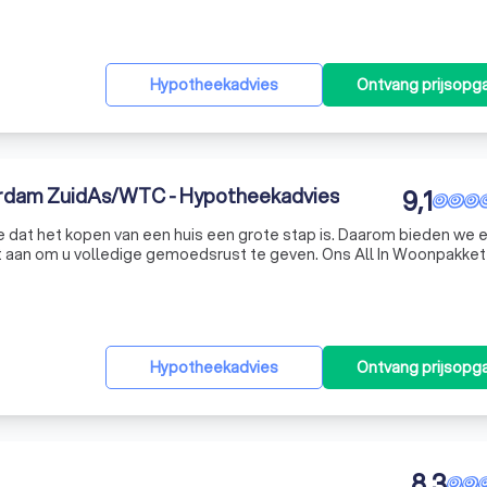
Hypotheekadvies
Ontvang prijsopg
rdam ZuidAs/WTC - Hypotheekadvies
9,1
e dat het kopen van een huis een grote stap is. Daarom bieden we 
t aan om u volledige gemoedsrust te geven. Ons All In Woonpakke
die u als huiseigenaar nodig heeft, waaronder opstal-, inboedel- e
Hypotheekadvies
Ontvang prijsopg
8,3