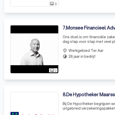
3
photo_size_select_actual
7
.
Monsee Financieel Ad
Ons doel is om financiële zake
dag stap voor stap met veel pl
bieden een kwalitatief hoogwa
Werkgebied Ter Aar
place
26 jaar in bedrijf
timelapse
2
photo_size_select_actual
8
.
De Hypotheker Maarss
Bij De Hypotheker begrijpen w
uitgebreid verzekeringspakke
Woonpakket omvat opstal-, in