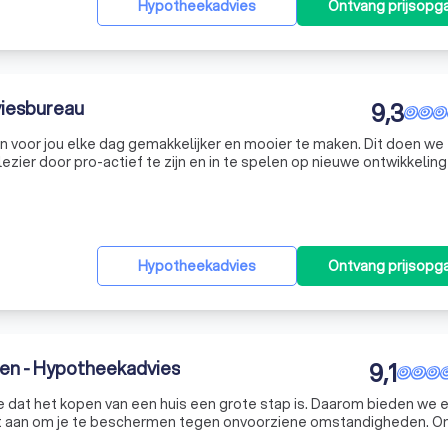
Hypotheekadvies
Ontvang prijsopg
viesbureau
9,3
n voor jou elke dag gemakkelijker en mooier te maken. Dit doen we
ezier door pro-actief te zijn en in te spelen op nieuwe ontwikkelin
ardig advies en proberen daarbij de financiële drempel voor de
Hypotheekadvies
Ontvang prijsopg
en - Hypotheekadvies
9,1
e dat het kopen van een huis een grote stap is. Daarom bieden we 
t aan om je te beschermen tegen onvoorziene omstandigheden. Ons
boedel- en aansprakelijkheidsverzekeringen, allemaal onder één d