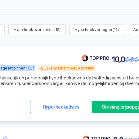
Hypotheek oversluiten
(
18
)
Hypotheek verhogen
(
17
)
Adv
10,0
TOP PRO
ageert binnen 1 uur
Erkend Financieel Adviseur
grade
hankelijk en persoonlijk hypotheekadvies dat volledig aansluit bij j
s ervaren tussenpersoon vergelijken we de mogelijkheden bij divers
ste oplossing voor jou te vinden. Of je nu een starter bent, wilt 
Hypotheekadvies
Ontvang prijsopg
TOP PRO