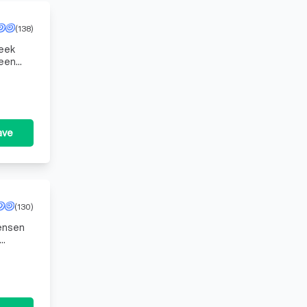
(138)
heek
 een
situat
ave
(130)
mensen
an v