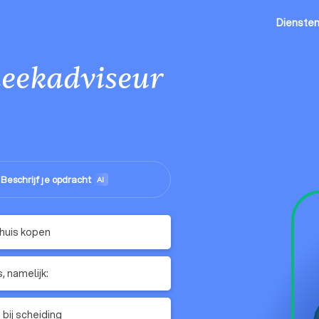
Dienste
eekadviseur
Beschrijf je opdracht
me
AI
huis kopen
, namelijk:
 bij scheiding