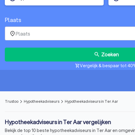
Plaats
place
Zoeken
search
Vergelijk & bespaar tot 40
shopping_cart
Trustoo
Hypotheekadviseurs
Hypotheekadviseurs in Ter Aar
arrow_forward_ios
arrow_forward_ios
Hypotheekadviseurs in Ter Aar vergelijken
Bekijk de top 10 beste hypotheekadviseurs in Ter Aar en omgevin