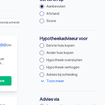
Aanbevolen
Afstand
Score
ies bij scheiding
(
16
)
Anders, namelijk:
(
16
)
Hypotheekadviseur voor
(29)
Eerste huis kopen
Ander huis kopen
ouw
Hypotheek oversluiten
e
door
Hypotheek verhogen
Advies bij scheiding
expand_more
ave
Toon meer
Advies via