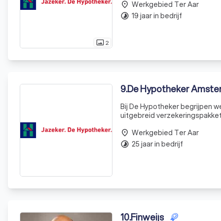
Werkgebied Ter Aar
bied
place
19 jaar in bedrijf
timelapse
2
photo_size_select_actual
9
.
De Hypotheker Amste
Bij De Hypotheker begrijpen w
uitgebreid verzekeringspakke
alle essentiële verzekeringen 
Werkgebied Ter Aar
place
25 jaar in bedrijf
timelapse
10
.
Finweijs