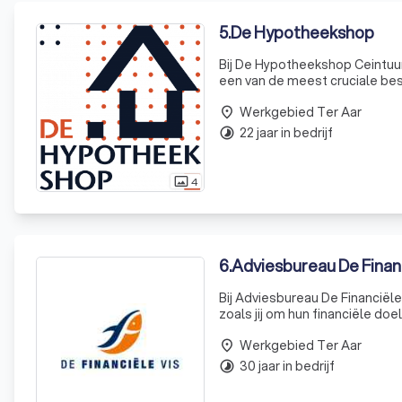
5
.
De Hypotheekshop
Bij De Hypotheekshop Ceintuu
een van de meest cruciale besl
gunstige rente te bieden, maar
Werkgebied Ter Aar
place
22 jaar in bedrijf
timelapse
4
photo_size_select_actual
6
.
Adviesbureau De Financ
Bij Adviesbureau De Financiël
zoals jij om hun financiële do
hypotheek nodig hebt, je vermo
Werkgebied Ter Aar
place
30 jaar in bedrijf
timelapse