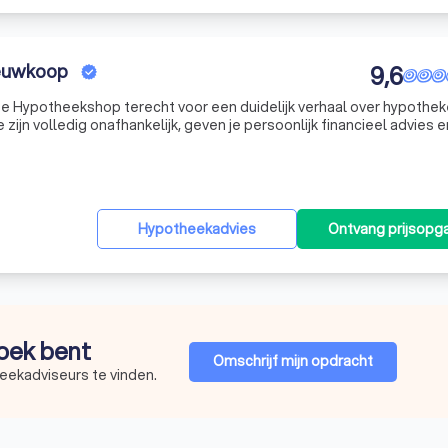
euwkoop
9,6
 De Hypotheekshop terecht voor een duidelijk verhaal over hypothek
zijn volledig onafhankelijk, geven je persoonlijk financieel advies 
anciële vraag.Al sinds 1991 kan iedereen bij De Hypotheekshop te
Hypotheekadvies
Ontvang prijsopg
zoek bent
Omschrijf mijn opdracht
eekadviseurs te vinden.