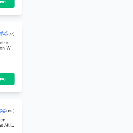
ave
(45)
 elke
gen. We
ave
(193)
een
 All In
ak. We