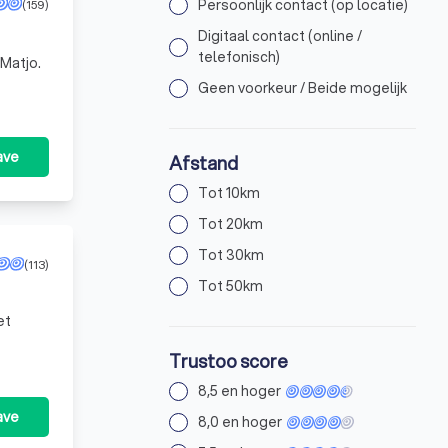
Persoonlijk contact (op locatie)
(159)
Digitaal contact (online /
telefonisch)
Matjo.
Geen voorkeur / Beide mogelijk
ave
Afstand
Tot 10km
Tot 20km
Tot 30km
(113)
Tot 50km
et
Trustoo score
8,5 en hoger
ave
8,0 en hoger